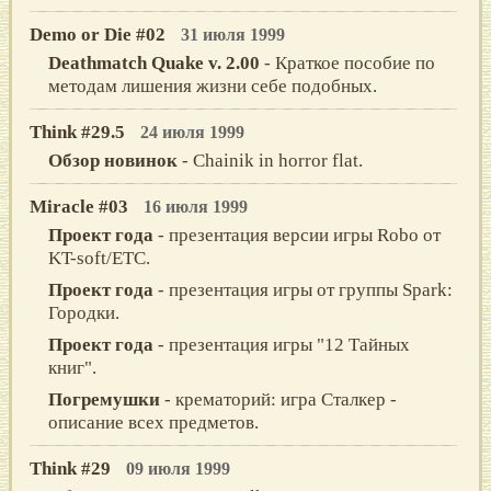
Demo or Die #02
31 июля 1999
Deathmatch Quake v. 2.00
- Кpаткое пособие по
методам лишения жизни себе подобных.
Think #29.5
24 июля 1999
Обзор новинок
- Chainik in horror flat.
Miracle #03
16 июля 1999
Проект года
- презентация версии игры Robo от
KT-soft/ETC.
Проект года
- презентация игры от группы Spark:
Городки.
Проект года
- презентация игры "12 Тайных
книг".
Погремушки
- крематорий: игра Сталкер -
описание всех предметов.
Think #29
09 июля 1999