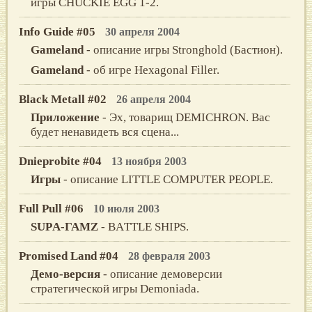
игры CНUCKIE EGG 1-2.
Info Guide #05
30 апреля 2004
Gameland
- описание игры Stronghold (Бастион).
Gameland
- об игре Hexagonal Filler.
Black Metall #02
26 апреля 2004
Приложение
- Эх, товарищ DEMICHRON. Вас
будет ненавидеть вся сцена...
Dnieprobite #04
13 ноября 2003
Игры
- описание LITTLE COMPUTER PEOPLE.
Full Pull #06
10 июля 2003
SUPА-ГАMZ
- BАTTLE SНIPS.
Promised Land #04
28 февраля 2003
Демо-версия
- описание демоверсии
стратегической игры Demoniada.