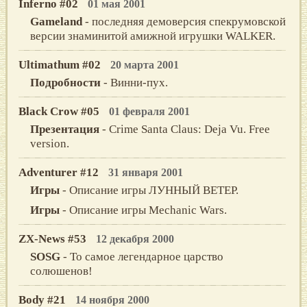
Inferno #02
01 мая 2001
Gameland
- последняя демоверсия спекрумовской
версии знаминитой амижной игрушки WALKER.
Ultimathum #02
20 марта 2001
Подробности
- Винни-пух.
Black Crow #05
01 февраля 2001
Презентация
- Crime Sаntа Clаus: Dejа Vu. Free
versiоn.
Adventurer #12
31 января 2001
Игры
- Описание игры ЛУННЫЙ ВЕТЕР.
Игры
- Описание игры Mechanic Wars.
ZX-News #53
12 декабря 2000
SOSG
- То самое легендарное царство
солюшенов!
Body #21
14 ноября 2000