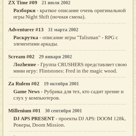
ZX Time #09
21 июля 2002
Разборки
- краткое описание очень оригинальной
игры Night Shift (ночная смена).
Adventurer #13
31 марта 2002
Раскрутка
- описание игры "Talisman" - RPG с
элементами аркады.
Scream #02
29 января 2002
Лоzheние
- Группа CRUSHERS представляет свою
мини игру: Flintstones: Fred in the magic wood.
Za Rulem #02
19 октября 2001
Game News
- Рубpикa для тех, кто сaдит зpение и
слух у компьютеpов.
Millenium #01
30 сентября 2001
DJ APS PRESENT
- проекты DJ APS: DOOM 128k,
Рокеры, Doom Mission.