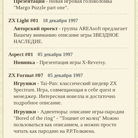
Презентация
- Новая игровая головоломка
"Margo Puzzle part one".
ZX Light #01
18 декабря 1997
Авторский проект
- группа АREAsoft предлагает
Bашему вниманию oписание игры ЗBEЗДНOE
НАСЛEДИE.
Aspect #01
05 декабря 1997
Новинка
- Презентация игры X-Reversy.
ZX Format #07
05 декабря 1997
Игрушки
- Tai-Pan: классический шедевр ZX
Spectrum. Игра, совмещающая в себе quest и
менеджер. Интересная новелла и достаточно
подробное описание.
Игрушки
- Адвентюры: описание игры-пародии
"Bored of the ring" - "Тошнит от колец" Можно
пользоваться как описанием, а можно просто
читать как пародию на Р.Р.Толкиена.