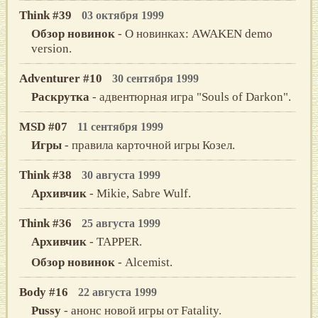
Think #39
03 октября 1999
Обзор новинок
- О новинках: AWAKEN demo
version.
Adventurer #10
30 сентября 1999
Раскрутка
- адвентюрная игра "Souls of Darkon".
MSD #07
11 сентября 1999
Игры
- правила карточной игры Козел.
Think #38
30 августа 1999
Архивчик
- Mikie, Sabre Wulf.
Think #36
25 августа 1999
Архивчик
- TAPPER.
Обзор новинок
- Alcemist.
Body #16
22 августа 1999
Pussy
- анонс новой игры от Fatality.