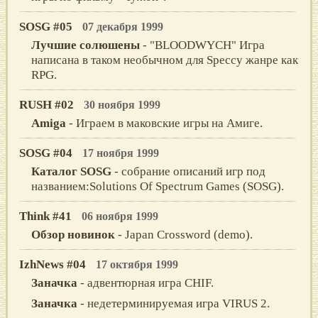
SOSG #05
07 декабря 1999
Лучшие солюшены
- "BLOODWYCH" Игра
написана в таком необычном для Speccy жанре как
RPG.
RUSH #02
30 ноября 1999
Amiga
- Играем в маковские игры на Амиге.
SOSG #04
17 ноября 1999
Каталог SOSG
- собрание описаний игр под
названием:Solutions Of Spectrum Games (SOSG).
Think #41
06 ноября 1999
Обзор новинок
- Japan Crossword (demo).
IzhNews #04
17 октября 1999
Заначка
- адвентюрная игра CHIF.
Заначка
- недетерминируемая игра VIRUS 2.