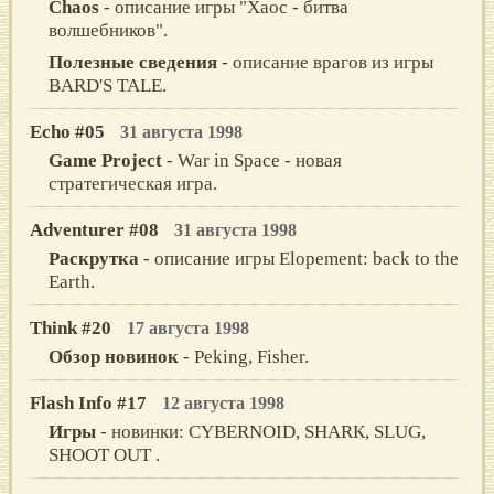
Chaos
- описание игры "Хаос - битва
волшебников".
Полезные сведения
- описание врагов из игры
BARD'S TALE.
Echo #05
31 августа 1998
Game Project
- War in Space - новая
стратегическая игра.
Adventurer #08
31 августа 1998
Раскрутка
- описание игры Elopement: back to the
Earth.
Think #20
17 августа 1998
Обзор новинок
- Peking, Fisher.
Flash Info #17
12 августа 1998
Игры
- новинки: CYВERNОID, SНARК, SLUG,
SНООТ ОUТ .