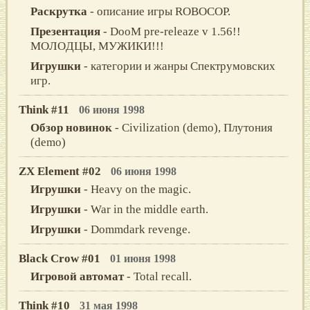
Раскрутка
- описание игры ROBOCOP.
Презентация
- DооM prе-rеlеazе v 1.56!!
MOЛOДЦЫ, MУЖИКИ!!!
Игрушки
- категории и жанры Спектрумовских
игр.
Think #11
06 июня 1998
Обзор новинок
- Civilization (demo), Плутония
(demo)
ZX Element #02
06 июня 1998
Игрушки
- Heavy on the magic.
Игрушки
- War in the middle earth.
Игрушки
- Dommdark revenge.
Black Crow #01
01 июня 1998
Игровой автомат
- Total recall.
Think #10
31 мая 1998