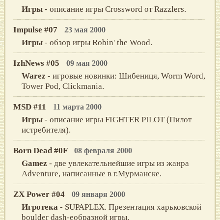
Игры
- описание игры Crossword от Razzlers.
Impulse #07
23 мая 2000
Игры
- обзор игры Robin' the Wood.
IzhNews #05
09 мая 2000
Warez
- игровые новинки: Шибениця, Worm Word,
Tower Pod, Clickmania.
MSD #11
11 марта 2000
Игры
- описание игры FIGHTER PILOT (Пилот
истребителя).
Born Dead #0F
08 февраля 2000
Gamez
- две увлекательнейшие игры из жанра
Adventure, написанные в г.Мурманске.
ZX Power #04
09 января 2000
Игротека
- SUPAPLEX. Презентация харьковской
boulder dash-еобразной игры.