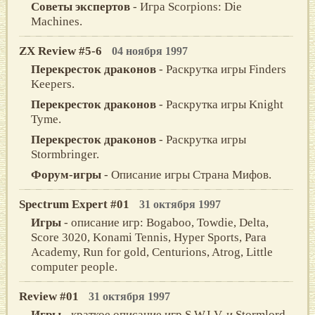
Советы экспертов
- Игра Scorpions: Die
Machines.
ZX Review #5-6
04 ноября 1997
Перекресток драконов
- Раскрутка игры Finders
Keepers.
Перекресток драконов
- Раскрутка игры Knight
Tyme.
Перекресток драконов
- Раскрутка игры
Stormbringer.
Форум-игры
- Описание игры Страна Мифов.
Spectrum Expert #01
31 октября 1997
Игры
- описание игр: Bogaboo, Towdie, Delta,
Score 3020, Konami Tennis, Hyper Sports, Para
Academy, Run for gold, Centurions, Atrog, Little
computer people.
Review #01
31 октября 1997
Игры
- краткое описание игр S.W.I.V. и Stormlord