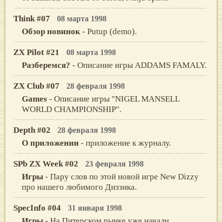
Think #07
08 марта 1998
Обзор новинок
- Putup (demo).
ZX Pilot #21
08 марта 1998
Разберемся?
- Описание игры ADDAMS FAMALY.
ZX Club #07
28 февраля 1998
Games
- Описание игры "NIGEL MANSELL
WORLD CHAMPIONSHIP".
Depth #02
28 февраля 1998
О приложении
- приложение к журналу.
SPb ZX Week #02
23 февраля 1998
Игры
- Пару слов по этой новой игре New Dizzy
про нашего любимого Диззика.
SpecInfo #04
31 января 1998
Игры
- На Питерском рынке уже начали