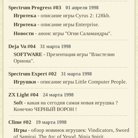
Spectrum Progress #03
01 апреля 1998
Игротека
- описание игры Cyrus 2: 128kb.
Игротека
- описание игры Enterprise.
Новости
- анонс игры "Огни Саламандры".
Deja Vu #04
31 марта 1998
SOFTWARE
- Презентация игры "Властелин
Ориона".
Spectrum Expert #02
31 марта 1998
Игрушки
- описание игры Little Соmputer Рeоple.
ZX Light #04
24 марта 1998
Soft
- какая на сегодня самая новая игрушка ?
Конечно ЧЕРНЫЙ ВОРОН !
Clime #02
19 марта 1998
Игры
- обзор новинок игрушек: Vindicators, Sword
of Samirai, The Arc of Yesod, Ninja Spirit.