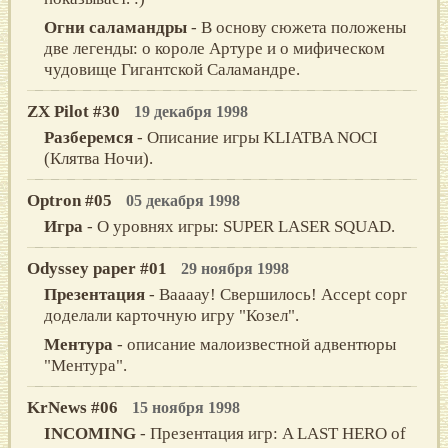
Огни саламандры
- В основу сюжета положены
две легенды: о короле Артуре и о мифическом
чудовище Гигантской Саламандре.
ZX Pilot #30
19 декабря 1998
Разберемся
- Описание игры KLIATBA NOCI
(Клятва Ночи).
Optron #05
05 декабря 1998
Игра
- О уровнях игры: SUPER LASER SQUAD.
Odyssey paper #01
29 ноября 1998
Презентация
- Ваааау! Свершилось! Accept copr
доделали карточную игру "Козел".
Ментура
- описание малоизвестной адвентюры
"Ментура".
KrNews #06
15 ноября 1998
INCOMING
- Презентация игр: A LAST HERO of