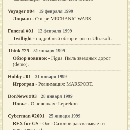
Voyager #04
19 февраля 1999
Лоцман
- О игре MECHANIC WARS.
Funeral #01
12 февраля 1999
Twillight
- подробный обзор игры от Ultrasoft.
Think #25
31 января 1999
Обзор новинок
- Figus, Пыль звездных дорог
(demo).
Hobby #01
31 января 1999
Игроград
- Реанимация: MARSРОRТ.
DonNews #03
28 января 1999
Новье
- О новинках: Leprekon.
Cyberman #2601
25 января 1999
REX for GS
- Олег Сазонов рассказывает и
показывает. :)