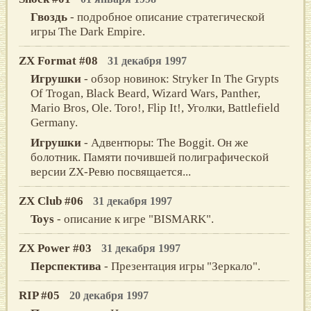
Гвоздь
- подробное описание стратегической
игры The Dark Empire.
ZX Format #08
31 декабря 1997
Игрушки
- обзор новинок: Stryker In The Grypts
Of Trogan, Black Beard, Wizard Wars, Panther,
Mario Bros, Ole. Toro!, Flip It!, Угoлки, Battlefield
Germany.
Игрушки
- Адвентюры: The Boggit. Он же
болотник. Памяти пoчившeй пoлиграфичeскoй
вeрсии ZX-Peвю пoсвящаeтся...
ZX Club #06
31 декабря 1997
Toys
- описание к игре "BISMARK".
ZX Power #03
31 декабря 1997
Перспектива
- Презентация игры "Зеркало".
RIP #05
20 декабря 1997