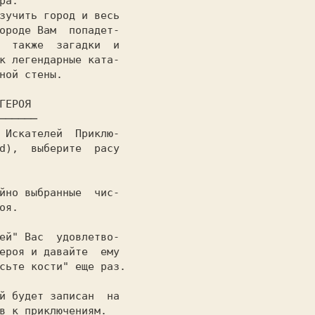
а.

ороде Вам  попадет-

  также  загадки  и

к легендарные ката-

ной стены.

─────────
 Искателей  Приклю-

d),  выберите  расу

йно выбранные  чис-

я.

ей" Вас  удовлетво-

ероя и давайте  ему

сьте кости" еще раз.

й будет записан  на

в к приключениям.
