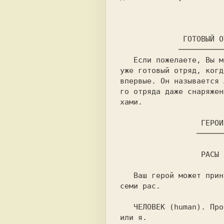
             ─────
   Если пожелаете, Вы можете  использовать

уже готовый отряд, когд
впервые. Он называется 
го отряда даже снаряжен
хами.

                 ───────

                  РАСЫ
   Ваш герой может принадлежать к одной из

семи рас.

   ЧЕЛОВЕК (human). 
Про
или я.
