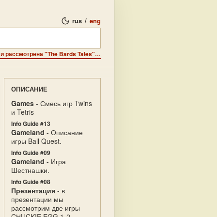
rus
/
eng
Экспертиза - впервые в нашей стране представлена и рассмотрена "The Bards Tales" - полноценная семнадцатиуровневая ролевая игра.
ОПИСАНИЕ
Games
- Смесь игр Twins
и Tetris
Info Guide #13
Gameland
- Описание
игры Ball Quest.
Info Guide #09
Gameland
- Игра
Шестнашки.
Info Guide #08
Презентация
- в
презентации мы
рассмотрим две игры
CНUCKIE EGG 1-2.