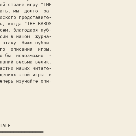
ей стpане игpу 
"THE

ать, мы  долго  ра-

еского представите-

ь, когда 
"THE BARDS

сем, благодаря пуб-

сии в нашем  журна-

 атаку. Ниже публи-

го  описания  игры,

о бы  невозможно  -

наний весьма велик.

астие наших читате-

дениях этой игры  в

еперь изучайте опи-
