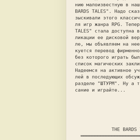
нию малоизвестную в наш
BARDS TALES"
. Надо сказ
зыскивали этого классич
ля игр жанра 
RPG
. Тепер
TALES" 
стала доступна в
ликации ее дисковой вер
ле, мы объявляем на нее
куется перевод фирменно
без которого играть был
список магических закли
Надеемся на активное уч
лей в последующих обсуж
разделе 
"ШТУРМ"
. Ну а т
сание и играйте...
