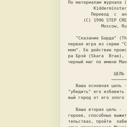
По материалам журнала (
          Kidderminster,England

         Перевод  с  английского

      (C) 1996 STEP CREATIVE GROUP

   "Сказание Барда" (The Bards Tale) - это

первая игра из серии "С
мом". Ее действие проис
ра Брэй (Skara  Brae), 
черный маг по имени Ман
                 ──────
   Ваша основная цель - отыскать Мангара и

"убедить" его избавить 
вый город от его злого 
   Ваша вторая цель -  развить  и  обучить

героев, способных выжит
тельствах, пройти  лаби