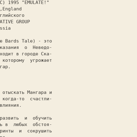
C) 1995 "EMULATE!"

казания  о  Неведо-

ходит в городе Ска-

 которому  угрожает

гар.

 когда-то  счастли-

влияния.

ь в  любых  обстоя-

ринты  и  сокрушить
