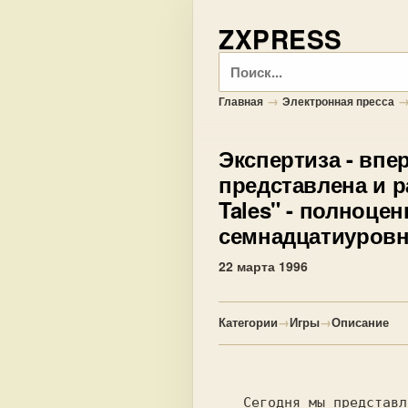
ZXPRESS
Поиск
→
Главная
Электронная пресса
Экспертиза
- впе
представлена и р
Tales" - полноцен
семнадцатиуровн
22 марта 1996
Категории
→
Игры
→
Описание
   Cегодня мы пpедставляем  вашему  внима-
