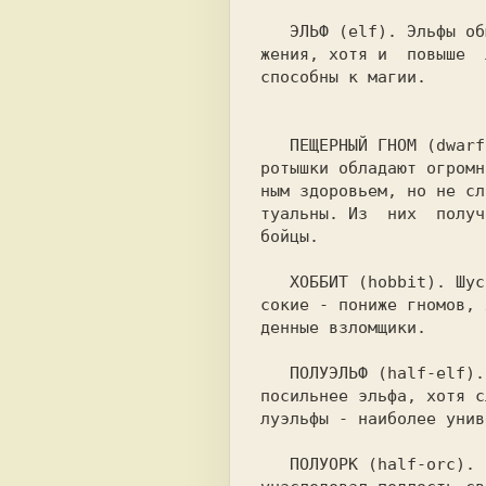
   ЭЛЬФ (elf). 
Эльфы об
жения, хотя и  повыше  
способны к магии.

   ПЕЩЕРНЫЙ ГНОМ (dwar
ротышки обладают огромн
ным здоровьем, но не сл
туальны. Из  них  получ
бойцы.

   ХОББИТ (hobbit). 
Шус
сокие - пониже гномов, 
денные взломщики.

   ПОЛУЭЛЬФ (half-elf)
посильнее эльфа, хотя с
луэльфы - наиболее унив
   ПОЛУОРК (half-orc).