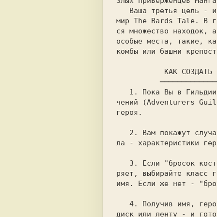
злых приверженцев Мангар
   Ваша третья цель - изучить город и весь

мир The Bards Tale. В г
ся множество находок, а
особые места, такие, ка
комбы или башни крепост
          ──────────
   1. 
Пока Вы в Гильдии
чений (Adventurers Guil
героя.

   2. 
Вам покажут случа
ла - характеристики геро
   3. 
Если "бросок кост
ряет, выбирайте класс г
имя. Если же нет - "бро
   4. 
Получив имя, геро
диск или ленту - и гото