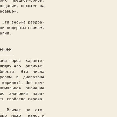
оих  предков-орков.

оздание, похожее на

асавцем.

. 
Эти весьма раздра-

ни пещерным гномам,

агии.

──────────
яющих его  физичес-

бности.  Эти  числа

разом  в  диапазоне

 вариант). Для каж-

нимальное  значение

ие  значения  пара-

ть свойства героев.

).  
Влияет  на  сте-

рые  может  нанести
