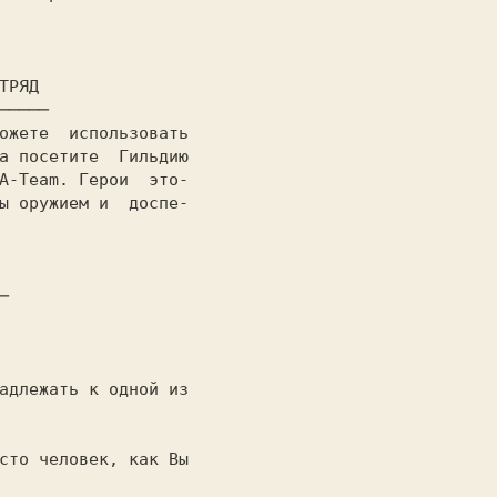
──────────
а посетите  Гильдию

A-Team. Герои  это-

ы оружием и  доспе-

сто человек, как Вы
