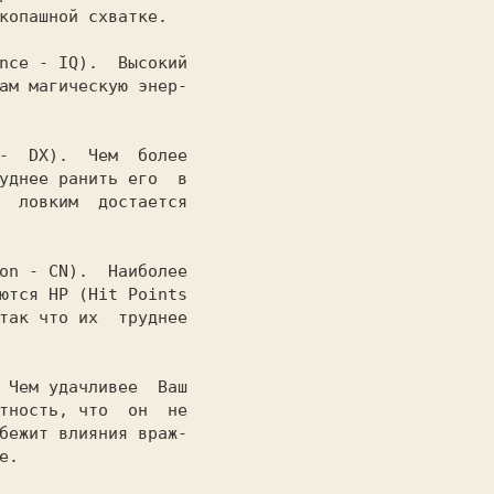
копашной схватке.

gence - IQ).  
Высокий

ам магическую энер-

 -  DX).  
Чем  более

уднее ранить его  в

  ловким  достается

ion - CN).  
Наиболее

ются HP (Hit Points

так что их  труднее

  
Чем удачливее  Ваш

тность, что  он  не

бежит влияния враж-

.
