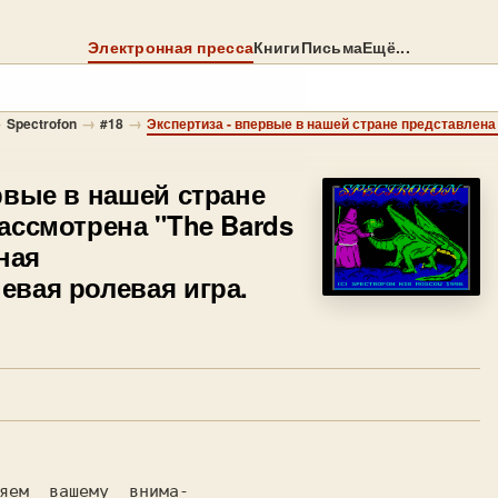
Электронная пресса
Книги
Письма
Ещё...
→
→
→
Spectrofon
#18
рвые в нашей стране
ассмотрена "The Bards
ная
евая ролевая игра.