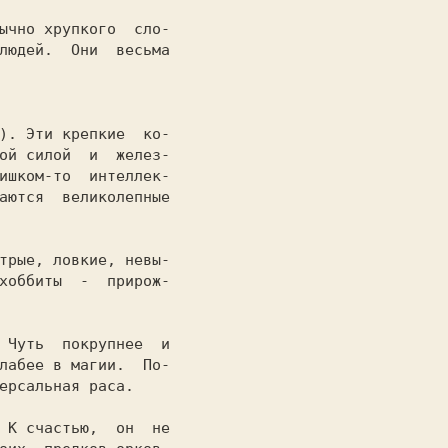
ычно хрупкого  сло-

людей.  Они  весьма

f). 
Эти крепкие  ко-

ой силой  и  желез-

ишком-то  интеллек-

аются  великолепные

трые, ловкие, невы-

хоббиты  -  прирож-

. 
Чуть  покрупнее  и

лабее в магии.  По-

ерсальная раса.

  
К счастью,  он  не
