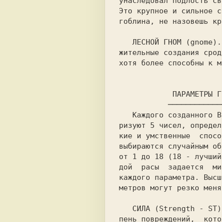
унаследовал подлость св
Это крупное и сильное с
гоблина, не назовешь кр
   ЛЕСНОЙ ГНОМ (gnome)
жительные создания срод
хотя более способны к м
           ────────
   Каждого созданного Вами героя  характе-

ризуют 5 чисел, определ
кие и умственные  спосо
выбираются случайным об
от 1 до 18 (18 - лучший
дой  расы  задается  ми
каждого параметра. Высш
метров могут резко меня
   СИЛА (Strength - ST
пень повреждений,  кото