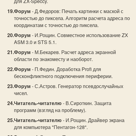
для ZX-Speccy.
Форум
- Д.Федоров: Печать картинки с маской с
точностью до пиксела. Алгоритм расчета адреса по
координатам с точностью до пиксела.
Форум
- И.Рощин. Совместное использование ZX
ASM 3.0 и STS 5.1.
Форум
- М.Бекарев. Расчет адреса экранной
области по знакоместу и наоборот.
Форум
- П.Федин. Доработка Profi для
бесконфликтного подключения периферии.
Форум
- С.Астров. Генератор псевдослучайных
чисел.
Читатель-читателю
- В.Сироткин. Защита
программ (взгляд на проблему).
Читатель-читателю
- И.Рощин. Драйвер экрана
для компьютера "Пентагон-128".