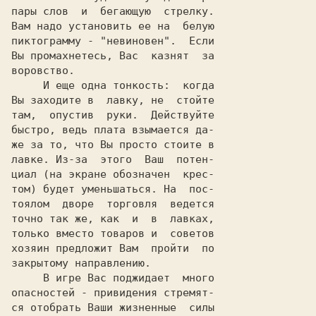
пары слов  и  бегающую  стрелку.

Вам надо установить ее на  белую

пиктограмму - "невиновен".  Если

Вы промахнетесь, Вас  казнят  за

воровство.

     И еще одна тонкость:  когда

Вы заходите в  лавку, не  стойте

там,  опустив  руки.  Действуйте

быстро, ведь плата взымается да-

же за то, что Вы просто стоите в

лавке. Из-за  этого  Ваш  потен-

циал (на экране обозначен  крес-

том) будет уменьшаться. На  пос-

тоялом  дворе  торговля  ведется

точно так же, как  и  в  лавках,

только вместо товаров и  советов

хозяин предложит Вам  пройти  по

закрытому направлению.

     В игре Вас поджидает  много

опасностей - привидения стремят-

ся отобрать Ваши жизненные  силы
