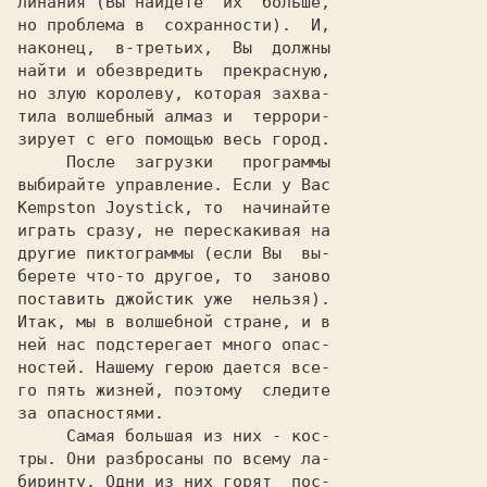
линания (Вы найдете  их  больше,

но проблема в  сохранности).  И,

наконец,  в-третьих,  Вы  должны

найти и обезвредить  прекрасную,

но злую королеву, которая захва-

тила волшебный алмаз и  террори-

зирует с его помощью весь город.

     После  загрузки   программы

выбирайте управление. Если у Вас

Kempston Joystick, то  начинайте

играть сразу, не перескакивая на

другие пиктограммы (если Вы  вы-

берете что-то другое, то  заново

поставить джойстик уже  нельзя).

Итак, мы в волшебной стране, и в

ней нас подстерегает много опас-

ностей. Нашему герою дается все-

го пять жизней, поэтому  следите

за опасностями.

     Самая большая из них - кос-

тры. Они разбросаны по всему ла-

биринту. Одни из них горят  пос-
