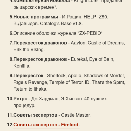
Компьютерная новелла
- Knight Lore "Преданья
рыцарских времен".
Новые программы
- И.Рощин. HELP_Z80.
В.Давыдов. Catalog's Base v1.8.
Описание оболочки журнала "ZX-РЕВЮ"
Перекресток драконов
- Aavlon, Castle of Dreams,
Erik the Viking.
Перекресток драконов
- Eureka!, Eye of Bain,
Kentilla.
Перекресток
- Sherlock, Apollo, Shadows of Mordor,
Rigels Revenge, Temple of Terror, ID, That's the Spirit,
Return to Ithaka.
Ретро
- Дж.Хардман, Э.Хьюзон. 40 лучших
процедур.
Советы экспертов
- Castle Master.
Советы экспертов
- Firelord.