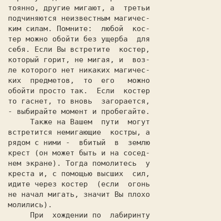
тоянно, другие мигают, а  третьи

подчиняются неизвестным магичес-

ким силам. Помните:  любой  кос-

тер можно обойти без ущерба  для

себя. Если Вы встретите  костер,

который горит, не мигая, и  воз-

ле которого нет никаких магичес-

ких  предметов,  то  его   можно

обойти просто так.  Если  костер

то гаснет, то вновь  загорается,

- выбирайте момент и пробегайте.

     Также на Вашем  пути  могут

встретится немигающие  костры, а

рядом с ними -  вбитый  в  землю

крест (он может быть и на сосед-

нем экране). Тогда помолитесь  у

креста и, с помощью высших  сил,

идите через костер  (если  огонь

не начал мигать, значит Вы плохо

молились).

     При  хождении по  лабиринту
