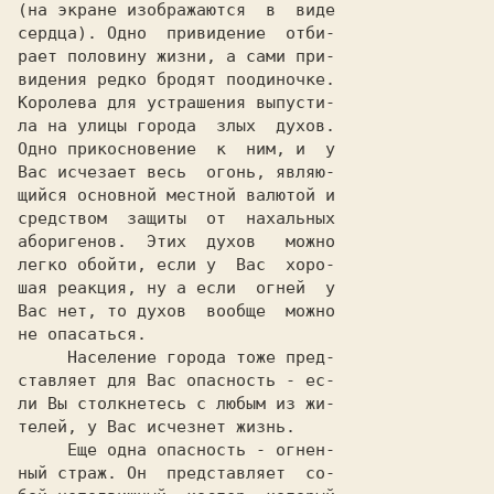
(на экране изображаются  в  виде

сердца). Одно  привидение  отби-

рает половину жизни, а сами при-

видения редко бродят поодиночке.

Королева для устрашения выпусти-

ла на улицы города  злых  духов.

Одно прикосновение  к  ним, и  у

Вас исчезает весь  огонь, являю-

щийся основной местной валютой и

средством  защиты  от  нахальных

аборигенов.  Этих  духов   можно

легко обойти, если у  Вас  хоро-

шая реакция, ну а если  огней  у

Вас нет, то духов  вообще  можно

не опасаться.

     Население города тоже пред-

ставляет для Вас опасность - ес-

ли Вы столкнетесь с любым из жи-

телей, у Вас исчезнет жизнь.

     Еще одна опасность - огнен-

ный страж. Он  представляет  со-
