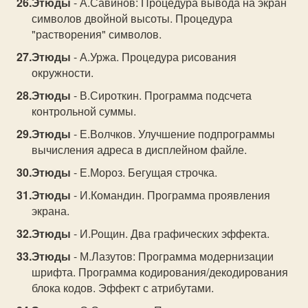
Этюды
- А.Савинов: Процедура вывода на экран
символов двойной высоты. Процедура
"растворения" символов.
Этюды
- А.Уржа. Процедура рисования
окружности.
Этюды
- В.Сироткин. Программа подсчета
контрольной суммы.
Этюды
- Е.Волчков. Улучшение подпрограммы
вычисления адреса в дисплейном файле.
Этюды
- Е.Мороз. Бегущая строчка.
Этюды
- И.Командин. Программа проявления
экрана.
Этюды
- И.Рощин. Два графических эффекта.
Этюды
- М.Лазутов: Программа модернизации
шрифта. Программа кодирования/декодирования
блока кодов. Эффект с атрибутами.