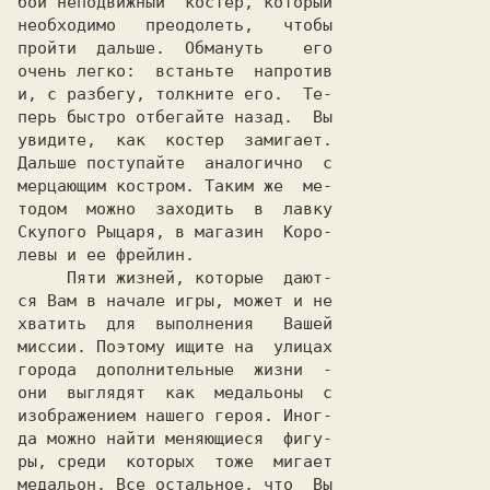
бой неподвижный  костер, который

необходимо   преодолеть,   чтобы

пройти  дальше.  Обмануть    его

очень легко:  встаньте  напротив

и, с разбегу, толкните его.  Те-

перь быстро отбегайте назад.  Вы

увидите,  как  костер  замигает.

Дальше поступайте  аналогично  с

мерцающим костром. Таким же  ме-

тодом  можно  заходить  в  лавку

Скупого Рыцаря, в магазин  Коро-

левы и ее фрейлин.

     Пяти жизней, которые  дают-

ся Вам в начале игры, может и не

хватить  для  выполнения   Вашей

миссии. Поэтому ищите на  улицах

города  дополнительные  жизни  -

они  выглядят  как  медальоны  с

изображением нашего героя. Иног-

да можно найти меняющиеся  фигу-

ры, среди  которых  тоже  мигает

медальон. Все остальное, что  Вы
