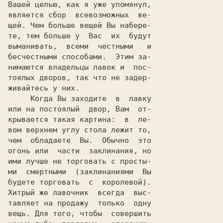
Вашей целью, как я уже упомянул,

является сбор  всевозможных  ве-

щей. Чем больше вещей Вы набере-

те, тем больше у  Вас  их  будут

выманивать,  всеми  честными   и

бесчестными способами.  Этим за-

нимаются владельцы лавок и  пос-

тоялых дворов, так что не задер-

живайтесь у них.

     Когда Вы заходите  в  лавку

или на постоялый  двор, Вам  от-

крывается такая картина:  в  ле-

вом верхнем углу стола лежит то,

чем  обладаете  Вы.  Обычно  это

огонь или  части  заклинания, но

ими лучше не торговать с просты-

ми  смертными  (заклинаниями  Вы

будете торговать  с  королевой).

Хитрый же лавочник  всегда  выс-

тавляет на продажу  только  одну

вещь. Для того, чтобы  совершить
