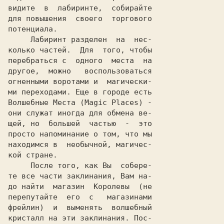
видите  в  лабиринте,  собирайте

для повышения  своего  торгового

потенциала.

     Лабиринт разделен  на  нес-

колько частей.  Для  того, чтобы

перебраться с  одного  места  на

другое,  можно   воспользоваться

огненными воротами и  магически-

ми переходами. Еще в городе есть

Волшебные Места (Magic Places) -

они служат иногда для обмена ве-

щей, но  большей  частью  -  это

просто напоминание о том, что мы

находимся в  необычной, магичес-

кой стране.

     После того, как Вы  собере-

те все части заклинания, Вам на-

до найти  магазин  Королевы  (не

перепутайте  его  с   магазинами

фрейлин)  и  выменять  волшебный

кристалл на эти заклинания. Пос-
