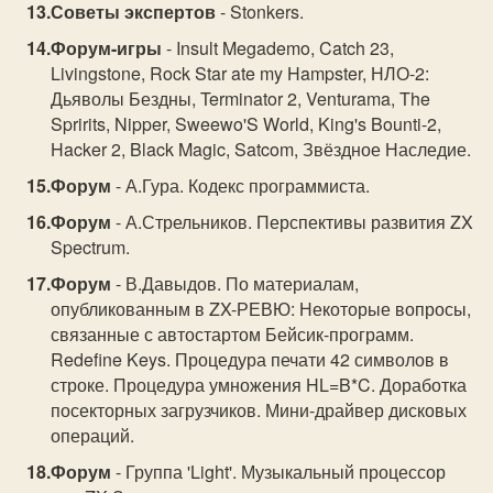
Советы экспертов
- Stonkers.
Форум-игры
- Insult Megademo, Catch 23,
Livingstone, Rock Star ate my Hampster, НЛО-2:
Дьяволы Бездны, Terminator 2, Venturama, The
Spririts, Nipper, Sweewo'S World, King's Bounti-2,
Hacker 2, Black Magic, Satcom, Звёздное Наследие.
Форум
- А.Гура. Кодекс программиста.
Форум
- А.Стрельников. Перспективы развития ZX
Spectrum.
Форум
- В.Давыдов. По материалам,
опубликованным в ZX-РЕВЮ: Некоторые вопросы,
связанные с автостартом Бейсик-программ.
Redefine Keys. Процедура печати 42 символов в
строке. Процедура умножения HL=B*C. Доработка
посекторных загрузчиков. Мини-драйвер дисковых
операций.
Форум
- Группа 'Light'. Музыкальный процессор