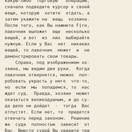
какую-либо  торговую   операцию,

сначала подведите курсор к своей

вещи, которую  хотите  отдать, а

затем укажите на  вещь  хозяина.

После того, как Вы нажмете Fire,

лавочник выложит  еще  несколько

вещей, а вот  из  них  выбирайте

нужную. Если у Вас  нет  никаких

вещей, то лавочник  может  и  не

демонстрировать свои товары.

    Справа, под изображением хо-

зяина, мы видим две руки.  Когда

лавочник отвернется, можно  поп-

робовать украсть у него  что-то,

но  если  мы  попадемся, то  нас

ждет суд.  Правда, хозяин  может

оказаться великодушным, и до су-

да дело не дойдет  -  тогда  Вас

отпустят. Если нет, то  придется

отвечать перед законом.  Решение

же  суда  полностью  зависит  от

Вас. Вместо судей Вы увидите три
