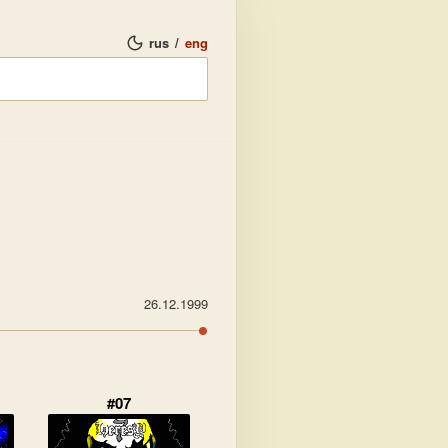
rus
/
eng
26.12.1999
#07