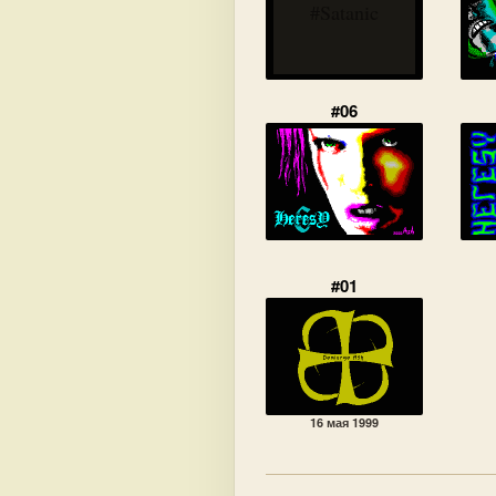
#Satanic
#06
#01
16 мая 1999