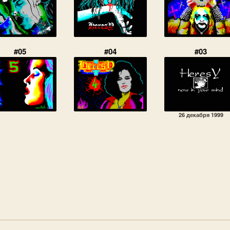
#05
#04
#03
26 декабря 1999