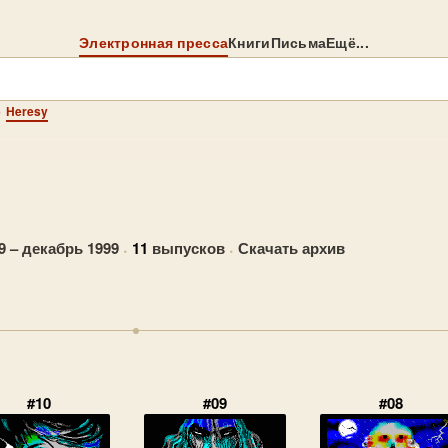
Электронная пресса
Книги
Письма
Ещё...
→
Heresy
9 – декабрь 1999
·
11
выпусков
·
Скачать архив
#10
#09
#08