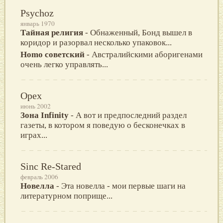
Psychoz
январь 1970
Тайная религия
- Обнаженный, Бонд вышел в
коридор и разорвал несколько упаковок...
Ноmо советский
- Aвстралийскими аборигенами
очень легко управлять...
Opex
июнь 2002
Зона Infinity
- А вот и предпоследний раздел
газеты, в котором я поведую о бесконечках в
играх...
Sinc Re-Stared
февраль 2006
Новелла
- Этa новeллa - мои пeрвыe шaги нa
литeрaтурном поприщe...