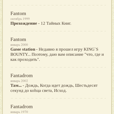
Fantom
октябрь 1999
Прохождение
- 12 Тайных Книг.
Fantom
январь 2000
Gaме station
- Недавно я прошел игру KING`S
BOUNTY... Поэтому, даю вам описание "что, где и
как проходить".
Fantadrom
январь 2002
Там...
- Дождь, Когда идет дождь, Шeстьдeсят
сeкунд дo кohца свeта, Исход.
Fantadrom
январь 1970