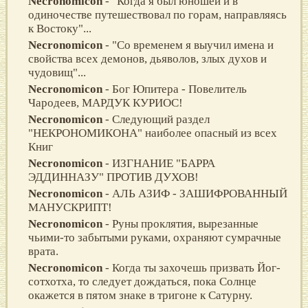
Necronomicon
- "Когда я был юношей и в
одиночестве путешествовал по горам, направляясь
к Востоку"...
Necronomicon
- "Со временем я выучил имена и
свойства всех демонов, дьяволов, злых духов и
чудовищ"...
Necronomicon
- Бог Юпитера - Повелитель
Чародеев, МАРДУК КУРИОС!
Necronomicon
- Следующий раздел
"НЕКРОНОМИКОНА" наиболее опасный из всех
Книг
Necronomicon
- ИЗГНАНИЕ "БАРРА
ЭДДИННАЗУ" ПРОТИВ ДУХОВ!
Necronomicon
- АЛЬ АЗИФ - ЗАШИФРОВАННЫЙ
МАНУСКРИПТ!
Necronomicon
- Руны проклятия, вырезанные
чьими-то забытыми руками, охраняют сумрачные
врата.
Necronomicon
- Когда ты захочешь призвать Йог-
сотхотха, то следует дождаться, пока Солнце
окажется в пятом знаке в тригоне к Сатурну.