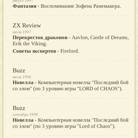
август 1997
Фантазия
- Воспоминание Зофена Ранемакера.
ZX Review
июль 1997
Перекресток драконов
- Aavlon, Castle of Dreams,
Erik the Viking.
Советы экспертов
- Firelord.
Buzz
июль 1998
Новелла
- Компьютерная новелла "Последний бой
со злом" (по 3 уровню игры "LORD of CHAOS").
Buzz
сентябрь 1998
Новелла
- Компьютерная новелла "Последний бой
со злом" (по 3 уровню игры "Lord of Chaos").