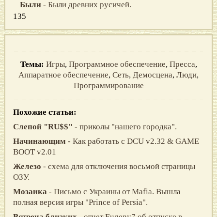
Были
- Были древних русичей.
135
Темы:
Игры
,
Программное обеспечение
,
Пресса
,
Аппаратное обеспечение
,
Сеть
,
Демосцена
,
Люди
,
Программирование
Похожие статьи:
Слепой "RU$$"
- приколы "нашего городка".
Начинающим
- Как работать с DCU v2.32 & GAME
BOOT v2.01
Железо
- схема для отключения восьмой страницы
ОЗУ.
Мозаика
- Письмо с Украины от Mafia. Вышла
полная версия игры "Prince of Persia".
Встреча близких
- отчет Eugeny7 об отпуске в