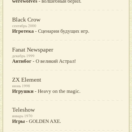
werewolves
- волшебный берил.
Black Crow
сентябрь 2000
Игротека
- Сценарии будущих игр.
Fanat Newspaper
декабрь 1999
Антибог
- О великий Астрал!
ZX Element
июнь 1998
Игрушки
- Heavy on the magic.
Teleshow
январь 1970
Игры
- GOLDEN AXE.