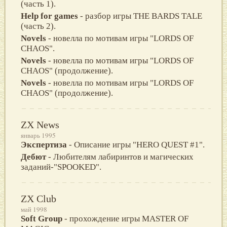
(часть 1).
Help for games
- разбор игры THE BARDS TALE
(часть 2).
Novels
- новелла по мотивам игpы "LORDS OF
CHAOS".
Novels
- новелла по мотивам игpы "LORDS OF
CHAOS" (продолжение).
Novels
- новелла по мотивам игpы "LORDS OF
CHAOS" (продолжение).
ZX News
январь 1995
Экспертиза
- Описание игры "HERO QUEST #1".
Дебют
- Любителям лабиринтов и магических
заданий-"SPOOKED".
ZX Club
май 1998
Soft Group
- прохождение игры MASTЕR ОF