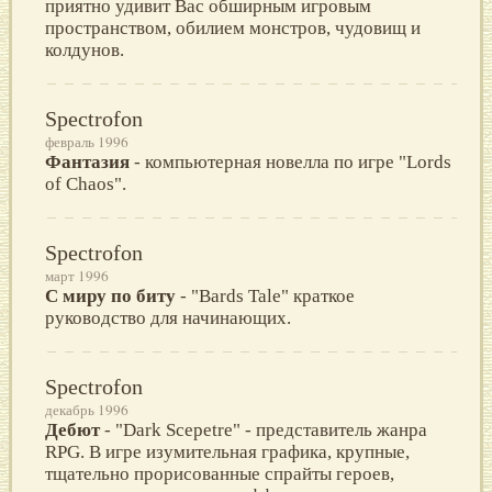
приятно удивит Вас обширным игровым
пространством, обилием монстров, чудовищ и
колдунов.
Spectrofon
февраль 1996
Фантазия
- компьютерная новелла по игре "Lords
of Chaos".
Spectrofon
март 1996
С миру по биту
- "Bards Tale" кpаткое
pуководство для начинающих.
Spectrofon
декабрь 1996
Дебют
- "Dark Scepetre" - представитель жанра
RPG. В игре изумительная графика, крупные,
тщательно прорисованные спрайты героев,