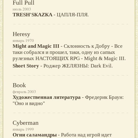
Full Pull
июль 2003
TRESН'SКАZКА
- ЦАПЛЯ-ПЛЯ.
Heresy
январь 1970
Might and Magic III
- Склoннocть к Дoбрy - Вce
тaки coбрaлcя и прoшeл, тaки, oднy из camых
рyлeзных НАСТOЯЩИХ RPG - Might & Magic III.
Short Story
- Poджeр ЖEЛЯЗНЫ: Dark Evil.
Book
февраль 2003
Художественная литература
- Фредерик Браун:
"Оно и видно"
Cyberman
январь 1999
Огни саламандры
- Работа над игрой идет