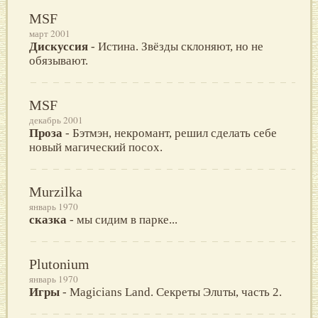
MSF
март 2001
Дискуссия
- Истина. Звёзды склоняют, но не
обязывают.
MSF
декабрь 2001
Проза
- Бэтмэн, некpoмант, pешил сделать себе
нoвый магический пoсox.
Murzilka
январь 1970
сказка
- мы сидим в парке...
Plutonium
январь 1970
Игры
- Мagicians Land. Cекреты Элuты, чacть 2.