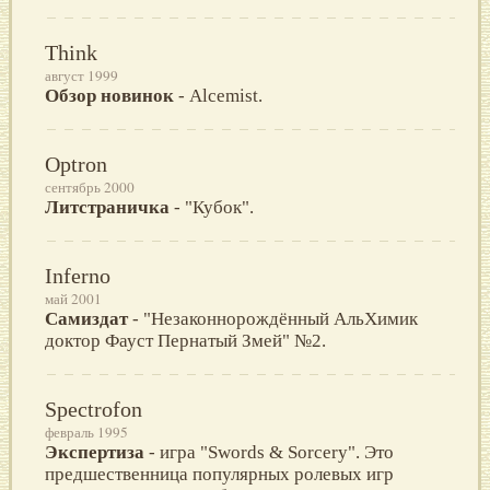
Think
август 1999
Обзор новинок
- Alcemist.
Optron
сентябрь 2000
Литстраничка
- "Кубок".
Inferno
май 2001
Самиздат
- "Незаконнорождённый АльХимик
доктор Фауст Пернатый Змей" №2.
Spectrofon
февраль 1995
Экспертиза
- игра "Swords & Sorcery". Это
предшественница популярных ролевых игр