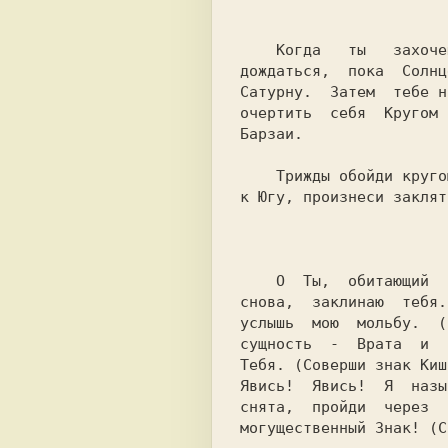
    Когда   ты   захочешь   призвать  Йог-сотхотха,  то  следует

дождаться,  пока  Солнц
Сатурну.  Затем  тебе н
очертить  себя  Кругом 
Барзаи.

    Трижды обойди кругом по часовой стрелке и, обратившись лицом

к Югу, произнеси заклят
    О  Ты,  обитающий  во  тьме Внешнего Пустоты, явись на Землю

снова,  заклинаю  тебя.
услышь  мою  мольбу.  (
сущность  -  Врата  и  
Тебя. (Соверши знак Киш
Явись!  Явись!  Я  назы
снята,  пройди  через  
могущественный Знак! (С