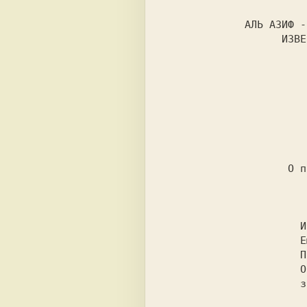
             АЛЬ АЗИФ - ЗАШИФРОВАННЫЙ МАНУСКРИПТ,

                   ИЗВЕСТНЫЙ ПОД НАЗВАНИЕМ

                        "НЕКРОНОМИКОН
                             ч
                    О призывании Йог-сотхотха

                      Ибо Йог-сотхотх - это Врата.

                      Ему ведомо, где во времени

                      Появились Древние в далеком прошлом, и где

                      Они появятся вновь, когда

                      завершится оборот колеса.
