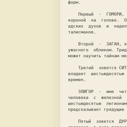
форм.

    Первый  -  ГОМОРИ,  появляющийся в облике верблюда с золотой

короной  на  голове.  О
адских  духов  и  надел
талисманов.

    Второй  -  ЗАГАН, являющийся в виде огромного быка или Царя,

ужасного  обликом. Трид
может научить тайнам мор
    Третий  зовется СИТРИ. Он является в облике огромного Князя,

владеет  шестьюдесятью 
времен.

    ЭЛИГОР  -  имя  четвертого;  он  является  в  виде  красного

человека  с  железной  
шестьюдесятью  легионам
предсказывает грядущие 
    Пятый  зовется  ДУРСОН,  владеет  двадцатью двумя демонами и
