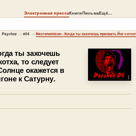
Электронная пресса
Книги
Письма
Ещё...
→
→
→
Psychoz
#04
огда ты захочешь
отха, то следует
Солнце окажется в
гоне к Сатурну.