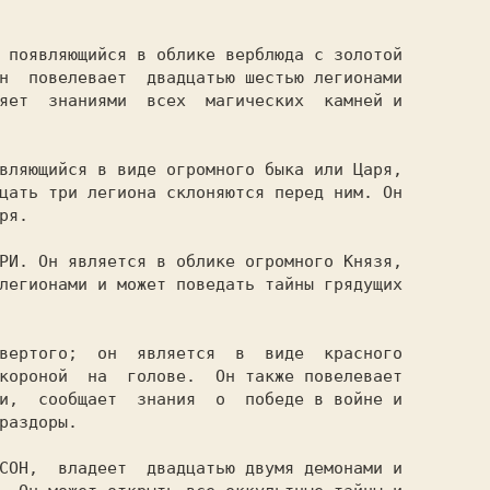
н  повелевает  двадцатью шестью легионами

яет  знаниями  всех  магических  камней и

цать три легиона склоняются перед ним. Он

я.

легионами и может поведать тайны грядущих

короной  на  голове.  Он также повелевает

и,  сообщает  знания  о  победе в войне и

раздоры.
