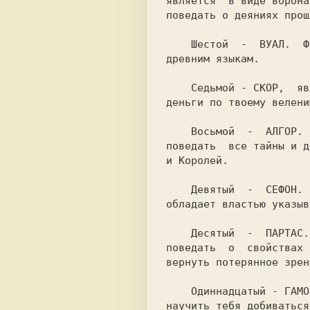
является  в виде ворона
поведать о деяниях прош
    Шестой  -  ВУАЛ.  Форма  его  Ч  темное облако. Он учит всем

древним языкам.

    Седьмой - СКОР,  являющийся в облике белой змеи. Он приносит

деньги по твоему велению
    Восьмой  -  АЛГОР.  Он подобен мухе по своему облику и может

поведать  все тайны и д
и Королей.

    Девятый  -  СЕФОН.  Он  имеет вид человека с зеленым лицом и

обладает властью указыв
    Десятый  -  ПАРТАС.  Он  имеет  вид  огромного грифа и может

поведать  о  свойствах 
вернуть потерянное зрени
    Одиннадцатый - ГАМОР. Он предстает в образе человека и может

научить тебя добиваться