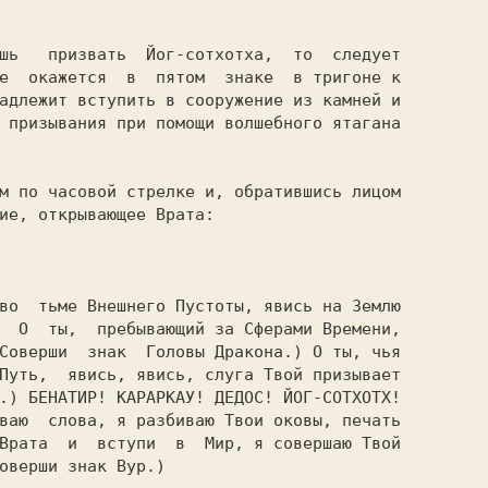
е  окажется  в  пятом  знаке  в тригоне к

адлежит вступить в сооружение из камней и

 призывания при помощи волшебного ятагана

ие, открывающее Врата:

  О  ты,  пребывающий за Сферами Времени,

Соверши  знак  Головы Дракона.) О ты, чья

Путь,  явись, явись, слуга Твой призывает

.) БЕНАТИР! КАРАРКАУ! ДЕДОС! ЙОГ-СОТХОТХ!

ваю  слова, я разбиваю Твои оковы, печать

Врата  и  вступи  в  Мир, я совершаю Твой

оверши знак Вур.)
