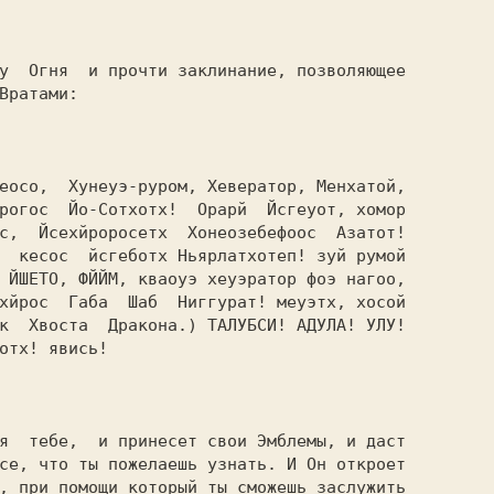
Вратами:

рогос  Йо-Сотхотх!  Орарй  Йсгеуот, хомор

с,  Йсехйроросетх  Хонеозебефоос  Азатот!

  кесос  йсгеботх Ньярлатхотеп! зуй румой

 ЙШЕТО, ФЙЙМ, кваоуэ хеуэратор фоэ нагоо,

хйрос  Габа  Шаб  Ниггурат! меуэтх, хосой

к  Хвоста  Дракона.) ТАЛУБСИ! АДУЛА! УЛУ!

отх! явись!

се, что ты пожелаешь узнать. И Он откроет

, при помощи который ты сможешь заслужить
