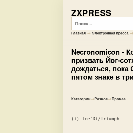
ZXPRESS
Поиск
→
Главная
Электронная пресса
Necronomicon
- К
призвать Йог-сотх
дождаться, пока 
пятом знаке в три
Категории
→
Разное
→
Прочее
(i) Ice'Di/Triumph
