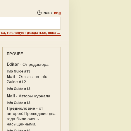
rus
/
eng
Necronomicon - Когда ты захочешь призвать Йог-сотхотха, то следует дождаться, пока Солнце окажется в пятом знаке в тригоне к Сатурну.
ПРОЧЕЕ
Editor
- От редактора
Info Guide #13
Mail
- Отзывы на Info
Guide #12
Info Guide #13
Mail
- Авторы журнала
Info Guide #13
Предисловие
- от
авторов: Прошедшие два
года были очень
насыщенными.
Info Guide #12