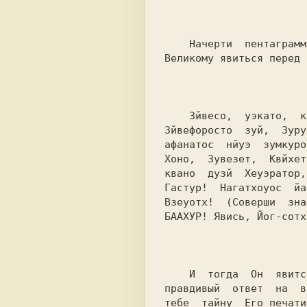
    Начерти  пентаграмму  Огня  и прочти заклинание, позволяющее

Великому явиться перед 
    Зйвесо,  уэкато,  кеосо,  Хунеуэ-руром, Хевератор, Менхатой,

Зйвефоросто  зуй,  Зуру
афанатос  нйуэ  зумкуро
Хоно,  Зувезет,  Квйхет
квано  дузй  Хеуэратор,
Гастур!  Нагатхоуос  йа
Взеуотх!  (Соверши  зна
БААХУР! Явись, Йог-сотх
    И  тогда  Он  явится  тебе,  и принесет свои Эмблемы, и даст

правдивый  ответ  на  в
тебе  тайну  Его печати