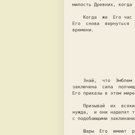
милость Древних, когда 
    Когда  же  Его час истечет, проклятие Старших Владык вынудит

Его  снова  вернуться  
времени.

                       О заклятии Эмблем.

    Знай,  что  Эмблем Йог-сотхотха по числу тринадцать, и в них

заключена  сила  полчищ
Его приказы в этом мире.
    Призывай  их  всякий  раз,  когда у тебя появится в чем-либо

нужда,  и они наделят т
с подобающими заклинани
    Шары  Его  имеют  различные  имена и появляются во множестве
