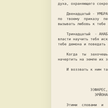
духа, охраняющего сокро
    Двенадцатый - УМБРА. Он появляется в облике великана и может

по  твоему  приказу  пе
вызывать любовь к тебе 
    Тринадцатый  - АНАБОТ. Он принимает облик желтой жабы. В его

власти научить тебя иск
тебе демона и поведать 
    Когда  ты  захочешь  призвать  эти  Эмблемы, сперва надлежит

начертить на земле их з
    И воззвать к ним таким образом:

               ЭЗФАРЕС, ОЛЙАРАМ, ИРИОН-ЭСЙТИОН,

                 ЭРЙОНА, ОРЕА, ОРАСИМ, МОЗИМ!

    Этими  словами  и  во  имя  твоего  хозяина  ЙОГ-СОТХОТХА  я
