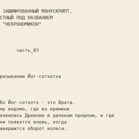
"

асть_03
