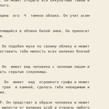
. Он может открыть все оккультные тайны и

лого.

.

оставить тебе милость всех великих Князей

ать скрытые сокровища.

 трав  и камней, сделать тебя невидимым и

е.

 милости от великих особ и отвлечь любого
