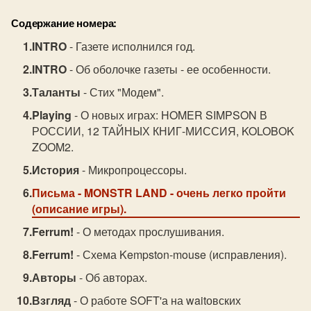
Содержание номера:
INTRO
- Газете исполнился год.
INTRO
- Об оболочке газеты - ее особенности.
Таланты
- Стих "Модем".
Playing
- О новых играх: HOMER SIMPSON В
РОССИИ, 12 ТАЙНЫХ КНИГ-МИССИЯ, KOLOBOK
ZOOM2.
История
- Микропроцессоры.
Письма
- MONSTR LAND - очень легко пройти
(описание игры).
Ferrum!
- О методах прослушивания.
Ferrum!
- Схема Kempston-mouse (исправления).
Авторы
- Об авторах.
Взгляд
- О работе SOFT'а на waitовских