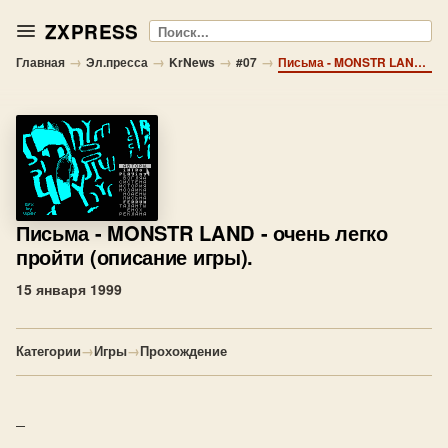
ZXPRESS
Поиск
→
→
→
→
Главная
Эл.пресса
KrNews
#07
Письма - MONSTR LAND - очень легко пройти (описание игры).
Письма
- MONSTR LAND - очень легко
пройти (описание игры).
15 января 1999
Категории
→
Игры
→
Прохождение
_
