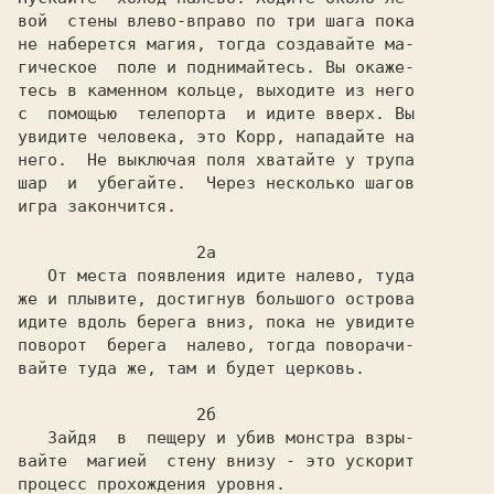
вой  стены влево-вправо по три шага пока

не наберется магия, тогда создавайте ма-

гическое  поле и поднимайтесь. Вы окаже-

тесь в каменном кольце, выходите из него

с  помощью  телепорта  и идите вверх. Вы

увидите человека, это Корр, нападайте на

него.  Не выключая поля хватайте у трупа

шар  и  убегайте.  Через несколько шагов

игра закончится.

                  2a

   От места появления идите налево, туда

же и плывите, достигнув большого острова

идите вдоль берега вниз, пока не увидите

поворот  берега  налево, тогда поворачи-

вайте туда же, там и будет церковь.

                  2б

   Зайдя  в  пещеру и убив монстра взры-

вайте  магией  стену внизу - это ускорит

процесс прохождения уровня.
