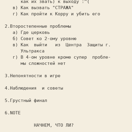
      как их звать) к выходу :^(

   в) Как вызвать "СТРАЖА"

   г) Как пройти к Корру и убить его

2.Второстепенные проблемы

   а) Где церковь

   б) Совет ко 2-ому уровню

   в) Как  выйти   из  Центра  Защиты г.

      Ультракса

   г) В 4-ом уровне кроме супер  пробле-

      мы сложностей нет

3.Непонятности в игре

4.Наблюдения  и советы

5.Грустный финал

6.NOTE

           НАЧНЕМ, ЧТО ЛИ?
