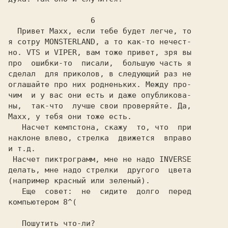
                  6

  Привет Maxx, если тебе будет легче, то

я сотру MONSTERLAND, а то как-то нечест-

но. VTS и VIPER, вам тоже привет, зря вы

про  ошибки-то  писали,  большую часть я

сделал  для приколов, в следующий раз не

оглашайте про них родненьких. Между про-

чим  и у вас они есть и даже опубликова-

ны,  так-что  лучше свои проверяйте. Да,

Maxx, у тебя они тоже есть.

   Насчет кемпстона, скажу  то, что  при

наклоне влево, стрелка  движется  вправо

и т.д.

 Насчет пиктрограмм, мне не надо INVERSE

делать, мне надо стрелки  другого  цвета

(например красный или зеленый).

   Еще  совет:  не  сидите  долго  перед

компьютером 8^(

   Пошутить что-ли?
