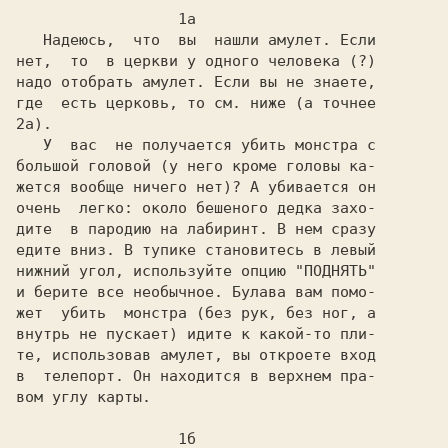
                  1а

   Надеюсь,  что  вы  нашли амулет. Если

нет,  то  в церкви у одного человека (?)

надо отобрать амулет. Если вы не знаете,

где  есть церковь, то см. ниже (а точнее

2а).

   У  вас  не получается убить монстра с

большой головой (у него кроме головы ка-

жется вообще ничего нет)? А убивается он

очень  легко: около бешеного дедка захо-

дите  в пародию на лабиринт. В нем сразу

едите вниз. В тупике становитесь в левый

нижний угол, используйте опцию "ПОДНЯТЬ"

и берите все необычное. Булава вам помо-

жет  убить  монстра (без рук, без ног, а

внутрь не пускает) идите к какой-то пли-

те, использовав амулет, вы откроете вход

в  телепорт. Он находится в верхнем пра-

вом углу карты.

                  1б
