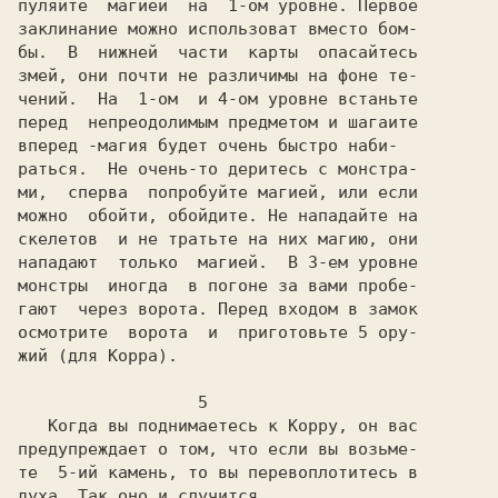
пуляйте  магией  на  1-ом уровне. Первое

заклинание можно использоват вместо бом-

бы.  В  нижней  части  карты  опасайтесь

змей, они почти не различимы на фоне те-

чений.  На  1-ом  и 4-ом уровне встаньте

перед  непреодолимым предметом и шагаите

вперед -магия будет очень быстро наби-

раться.  Не очень-то деритесь с монстра-

ми,  сперва  попробуйте магией, или если

можно  обойти, обойдите. Не нападайте на

скелетов  и не тратьте на них магию, они

нападают  только  магией.  В 3-ем уровне

монстры  иногда  в погоне за вами пробе-

гают  через ворота. Перед входом в замок

осмотрите  ворота  и  приготовьте 5 ору-

жий (для Корра).

                  5

   Когда вы поднимаетесь к Корру, он вас

предупреждает о том, что если вы возьме-

те  5-ий камень, то вы перевоплотитесь в

духа. Так оно и случится.
