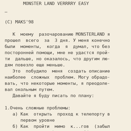
       MONSTER LAND VERRRRY EASY

_

(C) MAKS'98

   К  моему  разочарованию MONSTERLAND я

прошел  всего  за  3 дня. У меня конечно

были  моменты,  когда  я  думал, что без

посторонней помощи, мне не удастся прой-

ти  дальше, но оказалось, что другим лю-

дям повезло еще меньше.

   Это  побудило  меня  создать описание

наиболее  сложных  проблем. Могу обрадо-

вать, что некоторые моменты, я преодоле-

вал окольным путем.

   Давайте я буду писать по плану:

1.Очень сложные проблемы:

   а) Как  открыть  проход к телепорту в

      первом уровне

   б) Как  пройти  мимо  к...гов  (забыл
