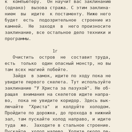
к  компьютеру.  Он научит вас заклинанию

(однако)  вызова стража. С этим заклина-

нием  вы  идите  к постаменту. Ниже него

будет  есть  подозрительное  строение из

камней.  Не  заходя  в  него произносите

заклинание, все остальное дело техники и

программы.

                  1г

   Очистить  остров  не  составит труда,

есть  только  один опасный монстр, но вы

там всех магией побейте.

   Зайдя  в замок, идите по ходу пока не

увидите первого скелета. Тут используйте

заклинание "У Христа за пазухой". Не об-

ращая  внимания на скелетов идите напра-

во,  пока не увидите коридор. Здесь вык-

лючайте  "Христа"  и  колдуйте  холодом.

Пройдите по дорожке, до прохода в нижний

зал, там пускайте холод направо, и идите

туда  же.  Заходите в стальное строение.

Пускайте  холод налево. Ходите около ле-
