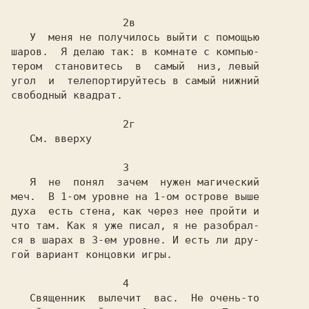
                  2в

   У  меня не получилось выйти с помощью

шаров.  Я делаю так: в комнате с компью-

тером  становитесь  в  самый  низ, левый

угол  и  телепортируйтесь в самый нижний

свободный квадрат.

                  2г

   См. вверху

                  3

   Я  не  понял  зачем  нужен магический

меч.  В 1-ом уровне на 1-ом острове выше

духа  есть стена, как через нее пройти и

что там. Как я уже писал, я не разобрал-

ся в шарах в 3-ем уровне. И есть ли дру-

гой вариант концовки игры.

                  4

   Священник  вылечит  вас.  Не очень-то
