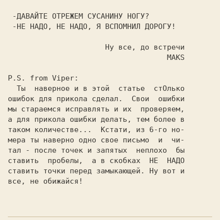
 -ДАВАЙТЕ ОТРЕЖЕМ СУСАНИНУ НОГУ?

 -НЕ НАДО, НЕ НАДО, Я ВСПОМНИЛ ДОРОГУ!

                      Ну все, до встречи

                                    MAKS

P.S. from Viper:

  Ты  наверное и в этой  статье  стОлько

ошибок для прикола сделал.  Свои  ошибки

мы стараемся исправлять и их  проверяем,

а для прикола ошибки делать, тем более в

таком количестве...  Кстати, из 6-го но-

мера ты наверно одно свое письмо  и  чи-

тал - после точек и запятых  неплохо  бы

ставить  пробелы,  а в скобках  НЕ  НАДО

ставить точки перед замыкающей. Ну вот и

все, не обижайся!
