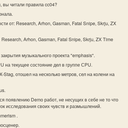
и, вы читали правила cc04?
рнала.
сти от: Research, Arhon, Gasman, Fatal Snipe, Skrju, ZX
.
: Research, Arhon, Gasman, Fatal Snipe, Skrju, ZX Time
ах закрытия музыкального проекта "emphasis".
PU на текущее состояние дел в группе СPU.
ZX-Stag, отошeл на несколько метров, сел на колени на
us.
тся появлению Demo работ, не несущих в себе не то что
ток исследования своих чувств и размышлений.
umerism .
осценер.