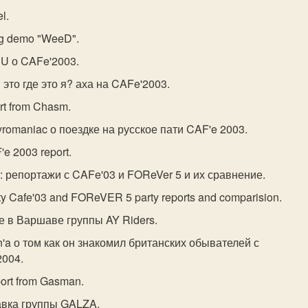
l.
ing demo "WeeD".
PU о CAFe'2003.
то где это я? аха на CAFe'2003.
rt from Chasm.
yromaniac о поездке на русское пати CAF'e 2003.
e 2003 report.
и: репортажи с CAFe'03 и FOReVer 5 и их сравнение.
arty Cafe'03 and FOReVER 5 party reports and comparision.
те в Варшаве группы AY Riders.
'a о том как он знакомил британских обывателей с
2004.
port from Gasman.
авка группы GALZA.