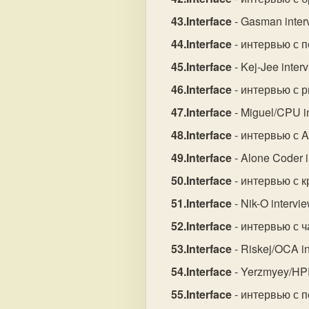
Interface
- Gasman inter
Interface
- интервью с 
Interface
- Kej-Jee interv
Interface
- интервью с 
Interface
- Miguel/CPU in
Interface
- интервью с A
Interface
- Alone Coder i
Interface
- интервью с 
Interface
- Nik-O intervie
Interface
- интервью с ч
Interface
- Riskej/OCA in
Interface
- Yerzmyey/HPR
Interface
- интервью с 