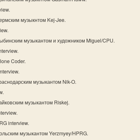
view.
пермским музыкнтом Kej-Jee.
iew.
рыбинским музыкантом и художником Miguel/CPU.
terview.
lone Coder.
nterview.
краснодарским музыкантом Nik-O.
w.
айковским музыкантом Riskej.
terview.
G interview.
польским музыкантом Yerzmyey/HPRG.