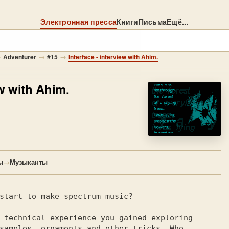
Электронная пресса
Книги
Письма
Ещё...
→
→
→
Adventurer
#15
Interface - interview with Ahim.
ew with Ahim.
ы
→
Музыканты
start to make spectrum music?

 technical experience you gained exploring

samples, ornaments and other tricks. Who
