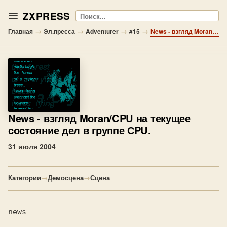
ZXPRESS
Поиск
→
→
→
→
Главная
Эл.пресса
Adventurer
#15
News - взгляд Moran/CPU на текущее состояние дел в группе СPU.
News
- взгляд Moran/CPU на текущее
состояние дел в группе СPU.
31 июля 2004
Категории
→
Демосцена
→
Сцена
news
