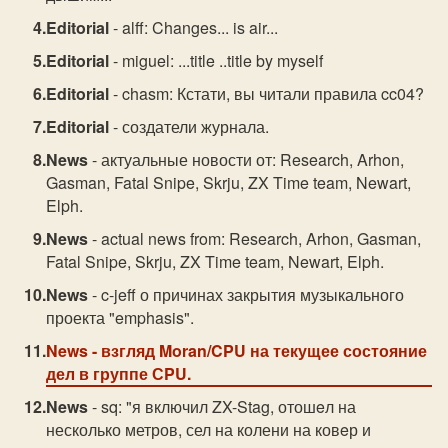
Editorial
- alff: Changes... is air...
Editorial
- miguel: ...title ..title by myself
Editorial
- chasm: Кстати, вы читали правила cc04?
Editorial
- создатели журнала.
News
- актуальные новости от: Research, Arhon,
Gasman, Fatal Snipe, Skrju, ZX Time team, Newart,
Elph.
News
- actual news from: Research, Arhon, Gasman,
Fatal Snipe, Skrju, ZX Time team, Newart, Elph.
News
- c-jeff о причинах закрытия музыкального
проекта "emphasis".
News
- взгляд Moran/CPU на текущее состояние
дел в группе СPU.
News
- sq: "я включил ZX-Stag, отошeл на
несколько метров, сел на колени на ковeр и