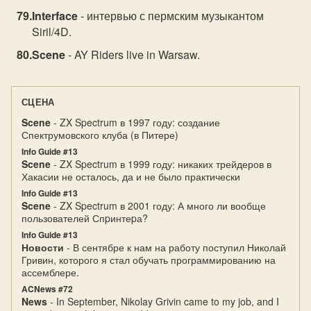
Interface
- интервью с пермским музыкантом
Siril/4D.
Scene
- AY Riders live in Warsaw.
СЦЕНА
Scene
- ZX Spectrum в 1997 году: создание
Спектрумовского клуба (в Питере)
Info Guide #13
Scene
- ZX Spectrum в 1999 году: никаких трейдеров в
Хакасии не осталось, да и не было практически
Info Guide #13
Scene
- ZX Spectrum в 2001 году: А много ли вообще
пользователей Спpинтеpа?
Info Guide #13
Новости
- В сентябре к нам на работу поступил Николай
Гривин, которого я стал обучать программированию на
ассемблере.
ACNews #72
News
- In September, Nikolay Grivin came to my job, and I