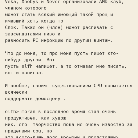
Veka, Xnobys и Never организовали AMD клуб, 
членом которого

может стать всякий имеющий такой проц и 
имевший хоть когда-то

Спек. Также он (член) может распивать с 
завсегдатаями пиво и

разносить РС инфекцию по другим винтам.

Что до меня, то про меня пусть пишет кто-
нибудь другой. Вот

пусть еlfh напишет, а то отмазал мне писать, 
вот и написал.

И вообще, своим  существованием CPU попытается 
всячески

поддержать демосцену .

elfh> moran в последнее время стал очень 
продуктивен, как худож-

ник. его  творчество пока не очень известно за 
пределами cpu, но

это всего-лишь дело времени и предстоящих 