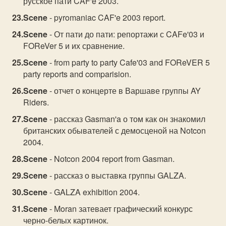
русское пати CAF'e 2003.
Scene
- pyromaniac CAF'e 2003 report.
Scene
- От пати до пати: репортажи с CAFe'03 и
FOReVer 5 и их сравнение.
Scene
- from party to party Cafe'03 and FOReVER 5
party reports and comparision.
Scene
- отчет о концерте в Варшаве группы AY
Riders.
Scene
- рассказ Gasman'a о том как он знакомил
британских обывателей с демосценой на Notcon
2004.
Scene
- Notcon 2004 report from Gasman.
Scene
- рассказ о выставка группы GALZA.
Scene
- GALZA exhibition 2004.
Scene
- Moran затевает графический конкурс
черно-белых картинок.