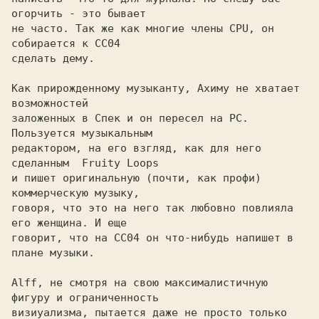
огорчить - это бывает

не часто. Так же как многие члены CPU, он 
собирается к СС04

сделать дему.

Как прирожденному музыканту, Aхиму не хватает 
возможностей

заложенных в Спек и он пересел на PC. 
Пользуется музыкальным

редактором, на его взгляд, как для него 
сделанным  Fruity Loops

и пишет оригинальную (почти, как профи) 
коммерческую музыку,

говоря, что это на него так любовно повлияла 
его женщина. И еще

говорит, что на СС04 он что-нибудь напишет в 
плане музыки.

Аlff, не смотря на свою максималистичную 
фигуру и ограниченность

визиуализма, пытается даже не просто только 