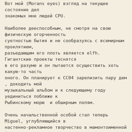
Вот мой (Morans eyes) взгляд на текущее 
состояние дел

знакомых мне людей СPU.

Наиболее дееспособным, не смотря на свою 
физическую огорченность

суетностью бытия и не сообразуясь с всемирным 
проклятием,

разъедающим его плоть является elfh. 
Гигантские проекты теснятся

в его разуме и он пытается осуществить хоть 
какую-то часть

оного. Он планирует к СС04 зарелизить пару дем 
, докодить мой

музыкальный альбом и к следующему году  
уединиться поближе к

Рыбинскому морю  и обширным полям.

Очень начальственной особой стал теперь 
Miguel, углубляющийся в

настенно-рекламное творчество в мамонтоименной 