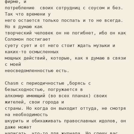
фирме, и

потребление  своих сотрудниц с соусом и без. 
Так что времени у

него остается только поспать и то не всегда. 
Но я думаю как

творческий человек он не погибнет, ибо он как 
Соломон постигает

суету сует и от него стоит ждать музыки и 
каких-то осмысленных

мощных действий, которые, как я думаю в связи 
с моей

неосведомленностью есть.

Chasm с периодичностью ,борясь с 
безысходностью, погружается в

алкомир имеющий (во всех планах) своих 
жителей, свои города и

страны. Но когда он выходит оттуда, не смотря 
на необходимость

шкурить и обихаживать православных идолов, он 
даже может

написать  что-то для журнала. Но спешу вас 