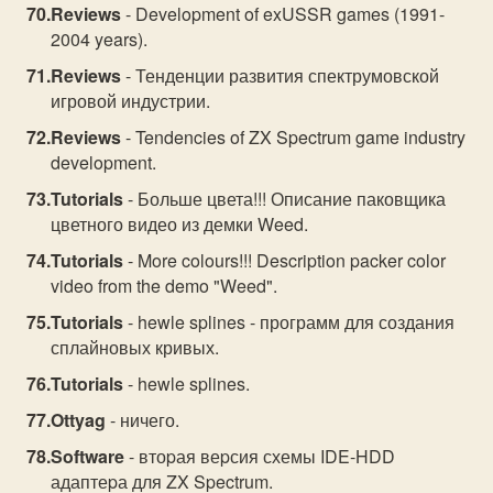
Reviews
- Development of exUSSR games (1991-
2004 years).
Reviews
- Тенденции развития спектрумовской
игровой индустрии.
Reviews
- Tendencies of ZX Spectrum game industry
development.
Tutorials
- Больше цвета!!! Описание паковщика
цветного видео из демки Weed.
Tutorials
- More colours!!! Description packer color
video from the demo "Weed".
Tutorials
- hewle splines - программ для создания
сплайновых кривых.
Tutorials
- hewle splines.
Ottyag
- ничего.
Software
- втоpая веpсия схемы IDE-HDD
адаптеpа для ZX Spectrum.