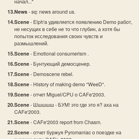
начал..."
News
- sq: news around us.
Scene
- Elph'a удивляется появлению Demo работ,
не несущих в себе не то что глубин, а хотя бы
попыток исследования своих чувств и
размышлений.
Scene
- Emotional consumerism .
Scene
- Бунтующий демосценер.
Scene
- Demoscene rebel.
Scene
- History of making demo "WeeD".
Scene
- отчет Miguel/CPU о CAFe'2003.
Scene
- Шшшшш - БУМ! это где это я? аха на
CAFe'2003.
Scene
- CAFe'2003 report from Chasm.
Scene
- отчет буржуя Pyromaniac о поездке на