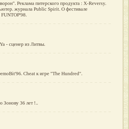
орон". Реклама питерского продукта : X-Reversy.
тер. журнала Public Spirit. О фестивале
- FUNTOP'98.
a - сценер из Литвы.
moBit'96. Cheat к игре "The Hundred".
 Зонову 36 лет !..