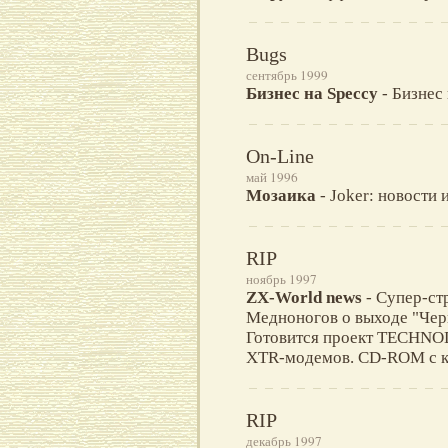
Bugs
сентябрь 1999
Бизнес на Speccy
- Бизнес
On-Line
май 1996
Мозаика
- Joker: новости 
RIP
ноябрь 1997
ZX-World news
- Супер-стр
Медноногов о выходе "Черн
Готовится проект TECHNOD
XTR-модемов. CD-ROM с 
RIP
декабрь 1997