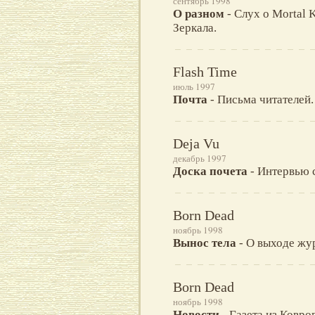
сентябрь 1998
О разном
- Слух о Mortal 
Зеркала.
Flash Time
июль 1997
Почта
- Письма читателей.
Deja Vu
декабрь 1997
Доска почета
- Интервью 
Born Dead
ноябрь 1998
Вынос тела
- О выходе жу
Born Dead
ноябрь 1998
Новости
- Газета из Ковров