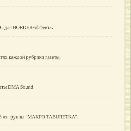
C для BORDER-эффекта.
тях каждой рубрики газеты.
латы DMA Sound.
IHS из группы "MAKPO TABURETKA".