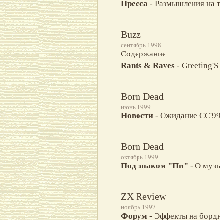
Пресса
- Размышления на т
Buzz
сентябрь 1998
Содержание
Rants & Raves
- Greeting'S 
Born Dead
июнь 1999
Новости
- Ожидание CC'99
Born Dead
октябрь 1999
Под знаком "Пи"
- О музы
ZX Review
ноябрь 1997
Форум
- Эффекты на бордю