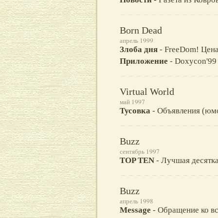
Born Dead
апрель 1999
Злоба дня
- FreeDom! Цена
Приложение
- Doxycon'99 -
Virtual World
май 1997
Тусовка
- Объявления (юмо
Buzz
сентябрь 1997
TOP TEN
- Лучшая десятк
Buzz
апрель 1998
Message
- Обращение ко вс