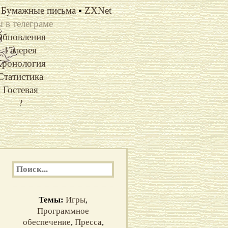
Бумажные письма
▪
ZXNet
 в телеграме
Обновления
Галерея
ронология
Статистика
Гостевая
?
Темы:
Игры
,
Программное
обеспечение
,
Пресса
,