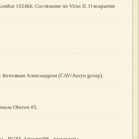
Kombat 1024kb. Состязание по Virus II. О вскрытии
с Котолвым Александром (CAV/Auryn group).
рнала Oberon #5.
а - BUZZ. Artcomp'98 - результаты.