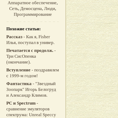
Аппаратное обеспечение
,
Сеть
,
Демосцена
,
Люди
,
Программирование
Похожие статьи:
Рассказ
- Как я, Fisher
Илья, поступал в универ.
Печатается с продолж.
-
Три СисОпенка
(окончание).
Вступление
- поздравялем
с 1999-м годом!
Фантастика
- "Звездный
Зоопарк" Игoрь Белoгруд
и Александр Климoв.
PC и Spectrum
-
сравнение эмуляторов
спектрума: Unreal Speccy