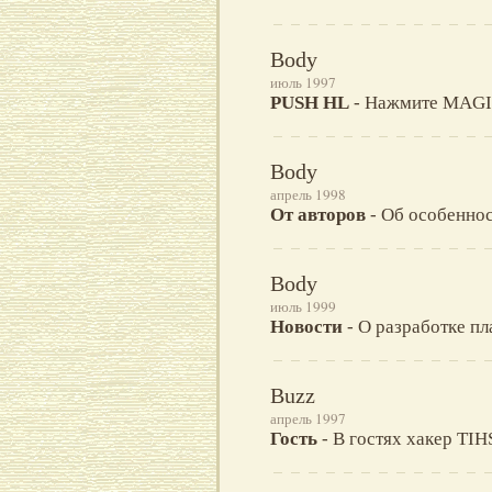
Body
июль 1997
PUSH HL
- Нажмите MAGI
Body
апрель 1998
От авторов
- Об особеннос
Body
июль 1999
Новости
- О разработке п
Buzz
апрель 1997
Гость
- В гостях хакер T