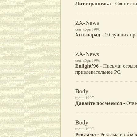
Лит.страничка
- Свет ист
ZX-News
сентябрь 1996
Хит-парад
- 10 лучших пр
ZX-News
сентябрь 1996
Enlight'96
- Письма: отзыв
привлекательнее PC.
Body
июнь 1997
Давайте посмеемся
- Отве
Body
июнь 1997
Реклама
- Реклама и объявл