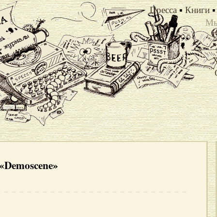
Пресса
▪
Книги
▪
Мы
Х
 «Demoscene»