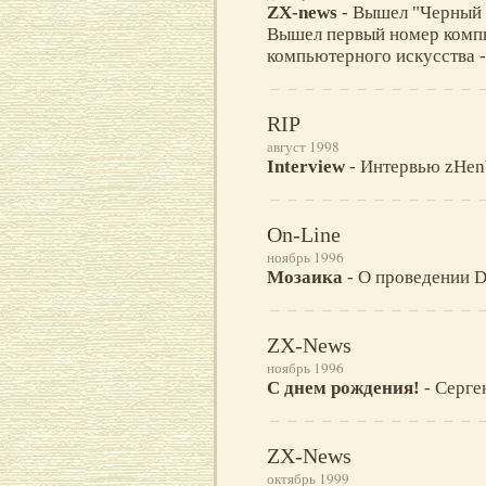
ZX-news
- Вышел "Черный в
Вышел первый номер компью
компьютерного искусства 
RIP
август 1998
Interview
- Интервью zHenY
On-Line
ноябрь 1996
Мозаика
- О проведении De
ZX-News
ноябрь 1996
С днем рождения!
- Сергею
ZX-News
октябрь 1999