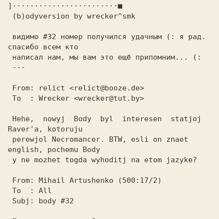
 видимо #32 номер получился удачным (: я рад. 
спасибо всем кто

 Hehe,  nowyj  Body  byl  interesen  statjoj  
Raver'a, kotoruju

 perewjol Necromancer. BTW, esli on znaet 
english, pochemu Body

 у ne mozhet togda wyhoditj na etom jazyke?
