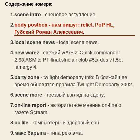
Содержание номера:
scene intro
- сценовое вступление.
body postbox
- нам пишут: relict, PoP HL,
Губский Роман Алексеевич.
local scene news
- local scene news.
new warez
- свежий wArЫz: Quick commander
2.63,ASM to PT final,sinclair club #5,x-dos v1.5o,
lamergy 4.
party zone
- twilight demoparty info: В ближайшее
время обновятся правила Twilight Demoparty 2002.
scene more
- трезвый взгляд на сцену.
on-line report
- авторитетное мнение on-line о
газете Scream.
pc life
- компьютеры и здоровый сон.
макс барыга
- типа реклама.