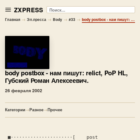
ZXPRESS
Поиск
→
→
→
→
Главная
Эл.пресса
Body
#33
body postbox - нам пишут: relict, PoP HL, Губский Роман Алексеевич.
body postbox
- нам пишут: relict, PoP HL,
Губский Роман Алексеевич.
26 февраля 2002
Категории
→
Разное
→
Прочее
 ■······················[    post    