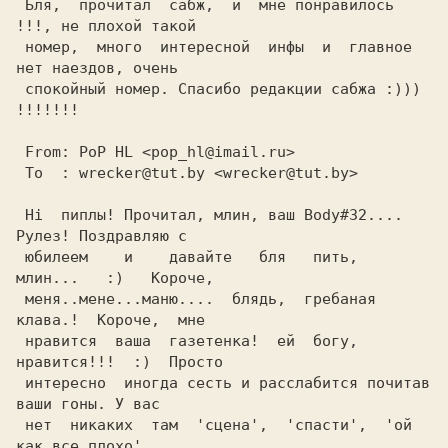
 Бля,  прочитал  сабж,  и  мне понравилось 
!!!, не плохой такой

 номер,  много  интересной  инфы  и  главное 
нет наездов, очень

 спокойный номер. Спасибо редакции сабжа :))) 
!!!!!!!

 Hi  пиплы! Прочитал, млин, ваш Body#32.... 
Рулез! Поздравляю с

 юбилеем    и    давайте   бля   пить,   
млин...   :)   Короче,

 меня..мене...маню....  блядь,  гребаная  
клава.!  Короче,  мне

 нравится  ваша  газетенка!  ей  богу,  
нравится!!!  :)  Просто

 интересно  иногда сесть и расслабится почитав 
ваши гоны. У вас

 нет  никаких  там  'сцена',  'спасти',  'ой 
как все плохо'....
