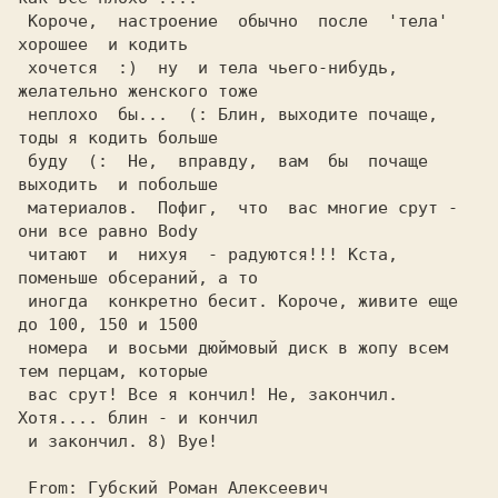
 Короче,  настроение  обычно  после  'тела'  
хорошее  и кодить 

 хочется  :)  ну  и тела чьего-нибудь, 
желательно женского тоже

 неплохо  бы...  (: Блин, выходите почаще, 
тоды я кодить больше

 буду  (:  Не,  вправду,  вам  бы  почаще  
выходить  и побольше

 материалов.  Пофиг,  что  вас многие срут - 
они все равно Body

 читают  и  нихуя  - радуются!!! Кста, 
поменьше обсераний, а то

 иногда  конкретно бесит. Короче, живите еще 
до 100, 150 и 1500

 номера  и восьми дюймовый диск в жопу всем 
тем перцам, которые

 вас срут! Все я кончил! Не, закончил. 
Хотя.... блин - и кончил

 и закончил. 8) Bye!

 From: Губский Роман Алексеевич 