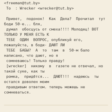
 Привет,  подонок!  Как  Дела?  Прочитал  тут 
боди 50-е... бля,

 думал  обосцусь от смеха!!!! Молодец! ВОТ 
ТОЛЬКО У МЕНЯ ЕСТЬ К

 ТЕБЕ  ОДИН  ВОПРОС, опубликуй его, 
пожалуйста, в боди- ДАЮТ ЛИ

 ТЕБЕ  БАБЫ?  А  то  там  в  50-м бало 
написано, что дают, но я

 [wrecker]  никому  в  газете не отвечал, но 
 ромка,  придётся...  ДАЮТ!!!  надеюсь  ты 
 правдивым ответом. теперь можешь не 