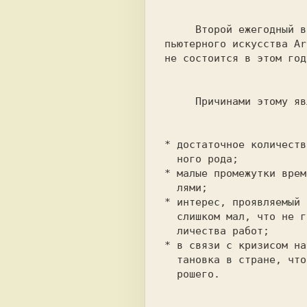
     Второй ежегодный виртуальный фестиваль ком-

пьютерного искусства 
Ar
* 
достаточное количеств
* 
малые промежутки врем
* 
интерес, проявляемый 
  слишком мал, что не гарантирует достаточного ко-

* 
в связи с кризисом на
  тановка в стране, что также не сулит ничего хо-

  рошего. 
