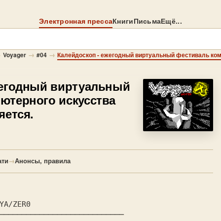
Электронная пресса
Книги
Письма
Ещё...
→
→
→
Voyager
#04
егодный виртуальный
ютерного искусства
яется.
ати
→
Анонсы, правила