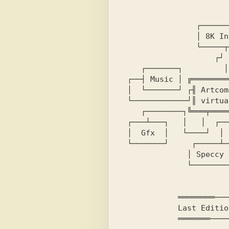
                ┌──────────┐ 

                │ 
8K In
                └─────┬────┘ 

                    ┌┘ 

    ┌───────┐         │            ┌───────┐ 

 ┌──┤ 
Music 
│ ╔════════
 │  └───────┘ ┌╢ 
Artcom
 └────────────┘║ 
virtua
    ┌────────┐╚═══╤═════╤═╤══╝ 

 ┌───┴───┐   │   │  ┌──┘ └──────┐   ┌──────┐ 

 │  
Gfx  
│   └────┘  │ 
 └───────┘     ┌─────┴────────┐ │   └─┬────┘ 

              │ 
Speccy 