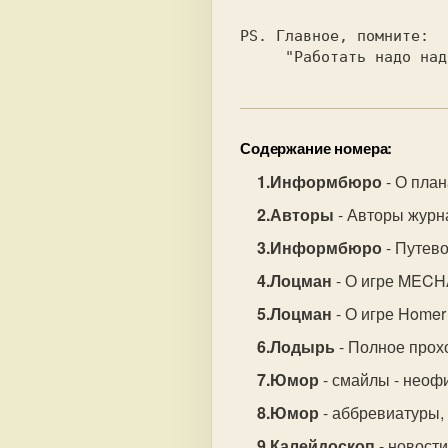
PS. 
     "Работать надо н
Содержание номера:
Информбюро
- О план
Авторы
- Авторы журна
Информбюро
- Путево
Лоцман
- О игре MEC
Лоцман
- О игре Homer
Лодырь
- Полное прох
Юмор
- смайлы - неоф
Юмор
- аббревиатуры,
Калейдоскоп
- новости