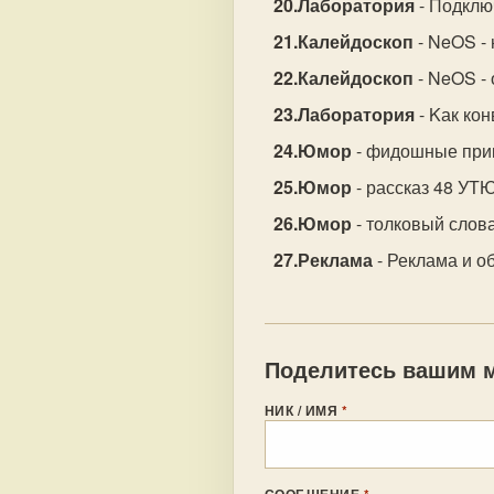
Лаборатория
- Подкл
Калейдоскоп
- NeOS -
Калейдоскоп
- NeOS -
Лаборатория
- Kак ко
Юмор
- фидошные при
Юмор
- рассказ 48 УТ
Юмор
- толковый слов
Реклама
- Реклама и об
Поделитесь вашим м
НИК / ИМЯ
*