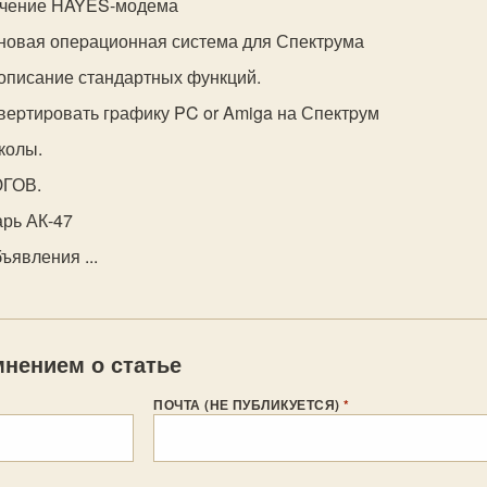
ючение HAYES-модема
 новая опеpационная система для Спектpума
 описание стандартных функций.
нвеpтиpовать гpафику PC or Amiga на Спектpум
колы.
ЮГОВ.
арь АК-47
ъявления ...
нением о статье
ПОЧТА (НЕ ПУБЛИКУЕТСЯ)
*