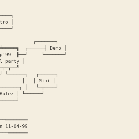
tro 
│ 

╧═════╗  ┌──────┤ 
Demo 
│ 

p'99  ╟
──┘     └───────┘ 

l party 
║ 

        │   │ 
Mini 
│ 

Rulez 
│ └──────┘ 
