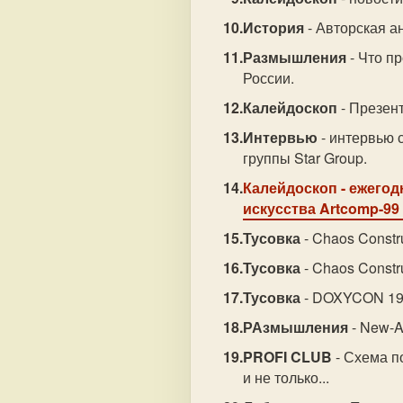
История
- Авторская 
Размышления
- Что п
России.
Калейдоскоп
- Презен
Интервью
- интервью 
группы Star Group.
Калейдоскоп
- ежего
искусства Artcomp-99
Тусовка
- Chaos Constr
Тусовка
- Chaos Constr
Тусовка
- DOXYCON 199
РАзмышления
- New-A
PROFI CLUB
- Схема п
и не только...