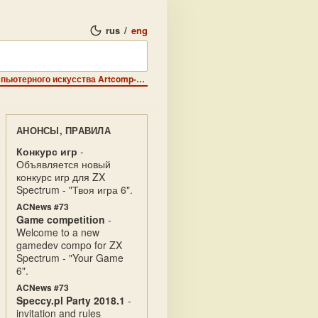
rus
/
eng
Калейдоскоп - ежегодный виртуальный фестиваль компьютерного искусства Artcomp-99 отменяется.
АНОНСЫ, ПРАВИЛА
Конкурс игр
-
Объявляется новый
конкурс игр для ZX
Spectrum - "Твоя игра 6".
ACNews #73
Game competition
-
Welcome to a new
gamedev compo for ZX
Spectrum - "Your Game
6".
ACNews #73
Speccy.pl Party 2018.1
-
invitation and rules