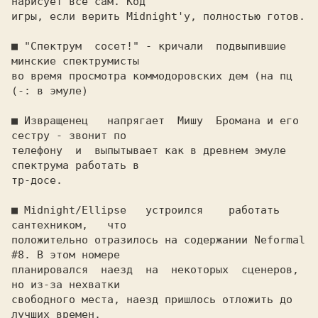
нарисует все сам. Код

игры, если верить Midnight'у, полностью готов.

■ 
"Спектрум  сосет!" - кричали  подвыпившие 
минские спектрумисты

во время просмотра коммодоровских дем (на пц 
(-: в эмуле)

■ 
Извращенец   напрягает  Мишу  Бромана и его 
сестру - звонит по

телефону  и  выпытывает как в древнем эмуле 
спектрума работать в

тр-досе.

■ 
Midnight/Ellipse   устроился    работать    
сантехником,   что

положительно отразилось на содержании Neformal 
#8. В этом номере

планировался  наезд  на  некоторых  сценеров,  
но из-за нехватки

свободного места, наезд пришлось отложить до 
лучших времен.
