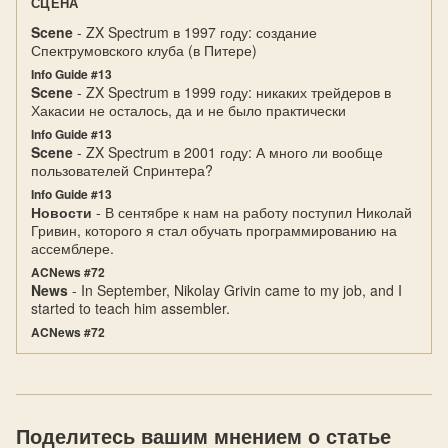
СЦЕНА
Scene
- ZX Spectrum в 1997 году: создание
Спектрумовского клуба (в Питере)
Info Guide #13
Scene
- ZX Spectrum в 1999 году: никаких трейдеров в
Хакасии не осталось, да и не было практически
Info Guide #13
Scene
- ZX Spectrum в 2001 году: А много ли вообще
пользователей Спpинтеpа?
Info Guide #13
Новости
- В сентябре к нам на работу поступил Николай
Гривин, которого я стал обучать программированию на
ассемблере.
ACNews #72
News
- In September, Nikolay Grivin came to my job, and I
started to teach him assembler.
ACNews #72
Поделитесь вашим мнением о статье