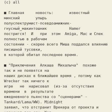
■ 
Главная     новость:       известный       
минский       упырь

полуспектрумист-псевдоамижник-
гнусный_макинтошник          Hamer

постригся!  И   при  этом  Amiga, Mac и Спек 
полностью в рабочем

состоянии - скорее всего Миша поддался влиянию 
писишной тусовки,

в которой обитал последнее время.

■ 
"Приключения  Алкаша  Михалыча"  похоже   
так и не появятся на

наших дисках в ближайшее время , потому как 
Wrecker так ничего к

игре   не  нарисовал  (из-за  отсутствия  
времени  в  результате

ежедневного пьянства со "сценерами" - 
Tankard/Lama/WW). Midnight

заявил, что отстранит Врекера от проекта и 