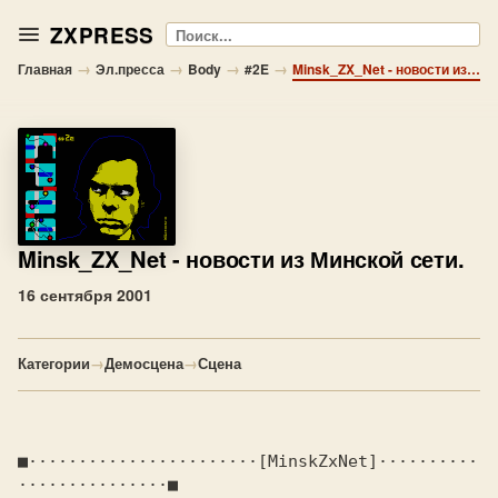
ZXPRESS
Поиск
→
→
→
→
Главная
Эл.пресса
Body
#2E
Minsk_ZX_Net - новости из Минской сети.
Minsk_ZX_Net
- новости из Минской сети.
16 сентября 2001
Категории
→
Демосцена
→
Сцена
■·······················[
MinskZxNet
]··········