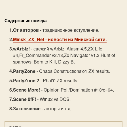
Содержание номера:
От авторов
- традиционное вступление.
Minsk_ZX_Net
- новости из Минской сети.
wArЫz!
- свежий wArЫz: Alasm 4.5,ZX Life
#4,Fr_Commander v2.13,Zx Navigator v1.3,Hunt of
sparrows: Born to Kill, Dizzy B.
PartyZone
- Chaos Constructions'o1 ZX results.
PartyZone 2
- Phat'0 ZX results.
Scene More!
- Opinion Poll/Domination #13/c=64.
Scene 0fF!
- Win32 vs DOS.
Заключение
- авторы и т.д.