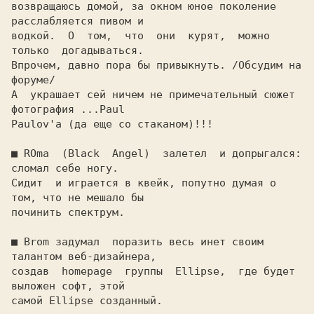
возвращаюсь домой, за окном юное поколение 
расслабляется пивом и

водкой.  О  том,  что  они  курят,  можно  
только  догадываться.

Впрочем, давно пора бы привыкнуть. /Обсудим на 
форуме/

А  украшает сей ничем не примечательный сюжет 
фотография ...Paul

Paulov'a (да еще со стаканом)!!!

■ 
ROma  (Black  Angel)  залетел  и допрыгался: 
сломал себе ногу.

Сидит  и играется в квейк, попутно думая о 
том, что не мешало бы

починить спектрум.

■ 
Brom задумал  поразить весь инет своим 
талантом веб-дизайнера,

создав  homepage  группы  Ellipse,  где будет 
выложен софт, этой
