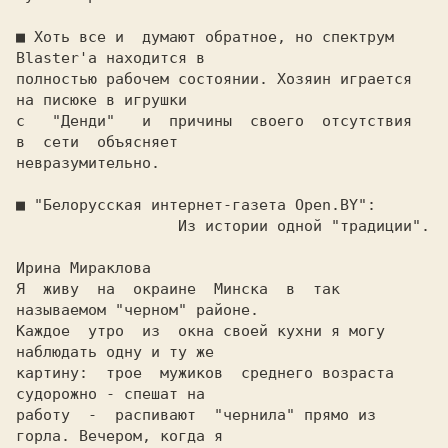
■ 
Хоть все и  думают обратное, но спектрум 
Blaster'а находится в

полностью рабочем состоянии. Хозяин играется 
на писюке в игрушки

с   "Денди"   и  причины  своего  отсутствия  
в  сети  объясняет

невразумительно.

■ 
"Белорусская интернет-газета Open.BY":

                  Из истории одной "традиции".

Ирина Мираклова

Я  живу  на  окраине  Минска  в  так 
называемом "черном" районе.

Каждое  утро  из  окна своей кухни я могу 
наблюдать одну и ту же

картину:  трое  мужиков  среднего возраста 
судорожно - спешат на

работу  -  распивают  "чернила" прямо из 
горла. Вечером, когда я
