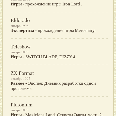
Игры
- прохождение игры Iron Lord .
Eldorado
январь 1996
Экспертиза
- прохождение игры Mercenary.
Teleshow
январь 1970
Игры
- SWITCH BLADE, DIZZY 4
ZX Format
декабрь 1997
Разное
- Эпопея: Днeвник разрабoтки oднoй
прoграммы.
Plutonium
январь 1970
Игры
- Мagicians Land. Cекреты Элuты, чacть 2.