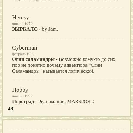
Heresy
январь 1970
ЗЫPКАЛO
- by Jam.
Cyberman
февраль 1999
Огни саламандры
- Возможно кому-то до сих
пор не понятно почему адвентюра "Огни
Саламандры" называется логической.
Hobby
январь 1999
Игроград
- Реанимация: MARSРОRТ.
49