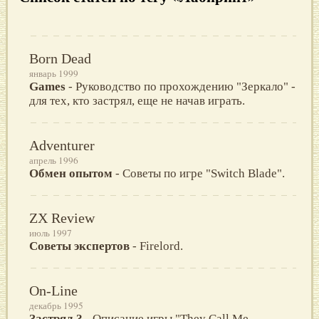
Born Dead
январь 1999
Games
- Руководство по прохождению "Зеркало" -
для тех, кто застрял, еще не начав играть.
Adventurer
апрель 1996
Обмен опытом
- Советы по игре "Switch Blade".
ZX Review
июль 1997
Советы экспертов
- Firelord.
On-Line
декабрь 1995
Застрял ?
- Описание игры "They Call Me