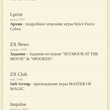
Lprint
июнь 1997
Архив
- подробное описание игры Strice Force
Cobra.
ZX News
январь 1995
Задание
- Задания по играм "SEYMOUR AT THE
MOVIE" & "SPOOKED".
ZX Club
май 1998
Soft Group
- прохождение игры MASTЕR ОF
MAGIС.
Impulse
февраль 2001