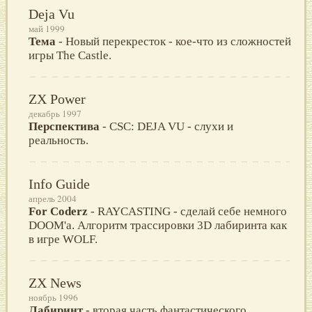
Deja Vu
май 1999
Тема
- Новый перекресток - кое-что из сложностей
игры The Castle.
ZX Power
декабрь 1997
Перспектива
- CSC: DEJA VU - слухи и
реальность.
Info Guide
апрель 2004
For Coderz
- RAYCASTING - сделай себе немного
DOOM'a. Алгоритм трассировки 3D лабиринта как
в игре WOLF.
ZX News
ноябрь 1996
Лабиринт
- вторая часть фантастического