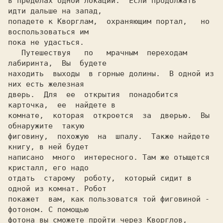
в пределах одной локации.  Если продолжать 
идти дальше на запад,

попадете к
 Кворглам,
  охраняющим
 портал
,   но 
воспользоваться им

пока не удасться.

   Путешествуя   по   мрачным  переходам  
лабиринта,  Вы  будете

находить  выходы  в горные долины.  В одной из 
них есть железная

дверь.  Для  ее  открытия  понадобится
карточка
,  ее  найдете в

комнате,  которая  откроется  за  дверью.  Вы  
обнаружите  такую

фиговину,  похожую  на  шпалу.  Также найдете
книгу
, в ней будет

написано  много  интересного. Там же отыщется
кристалл
, его надо

отдать  старому 
 роботу
,  который сидит в 
одной из комнат. Робот

покажет  вам, как пользоватся той фиговиной -
фотоном
. С помощью

фотона вы сможете пройти через
 Кворглов
, 