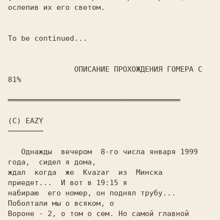
To be continued...

               ОПИСАНИЕ ПРОХОЖДЕНИЯ ГОМЕРА С 
81%

(С) EAZY

   Однажды  вечером  8-го числа января 1999 
года,  сидел я дома,

ждал  когда  же  Kvazar  из  Mинска  
приедет...  И вот в 19:15 я

набираю  его номер, он поднял трубу...  
Поболтали мы о всяком, o

Вороне - 2, о том о сем. Но самой главной 