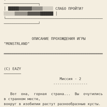
────────────────┐

│ █████▓▓▓▓▓▓▒▒▒▒▒░░░░░ СЛАБО ПРОЙТИ? 
░░░░░▒▒▒▒▒▒▓▓▓▓▓▓██████ │

└─────────────────────────────────────────────
────────────────┘

             ОПИСАНИЕ ПРОХОЖДЕНИЯ ИГРЫ 
"MONSTRLAND"

══════════════════════════════════════════════

(C) EAZY                 

                          Миссия - 2

   Вот  она,  горная  страна...  Вы  очутились 
в странном месте,

вокруг в изобилии растут разнообразные кусты. 