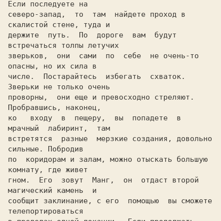
Если последуете на

северо-запад,  то  там  найдете проход в 
скалистой стене, туда и

держите  путь.  По  дороге  вам  будут 
встречаться толпы летучих

зверьков,  они  сами  по  себе  не очень-то 
опасны, но их сила в

числе.  Постарайтесь  избегать  схваток. 
Зверьки не только очень

проворны,  они еще и превосходно стреляют. 
Пробравшись, наконец,

ко   входу  в  пещеру,  вы  попадете  в  
мрачный  лабиринт,  там

встретятся  разные  мерзкие создания, довольно 
сильные. Побродив

по  коридорам и залам, можно отыскать большую 
комнату, где живет

гном.  Его  зовут
  Манг
,  он  отдаст второй
магический камень
  и

сообщит заклинание, с его  помощью  вы сможете 
телепортироваться
