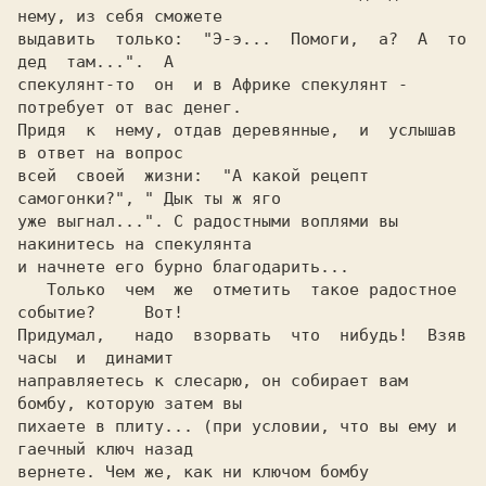
нему, из себя сможете

выдавить  только:  "Э-э...  Помоги,  а?  А  то  
дед  там...".  А

спекулянт-то  он  и в Африке спекулянт - 
потребует от вас денег.

Придя  к  нему, отдав деревянные,  и  услышав  
в ответ на вопрос

всей  своей  жизни:  "А какой рецепт 
самогонки?", " Дык ты ж яго

уже выгнал...". С радостными воплями вы 
накинитесь на спекулянта

и начнете его бурно благодарить...

   Только  чем  же  отметить  такое радостное  
событие?     Вот!

Придумал,   надо  взорвать  что  нибудь!  Взяв 
часы
  и 
 динамит
направляетесь к 
слесарю
, он собирает вам
бомбу
, которую затем вы

пихаете в
 плиту
... (при условии, что вы ему и
гаечный ключ
 назад

вернете. Чем же, как ни ключом бомбу 