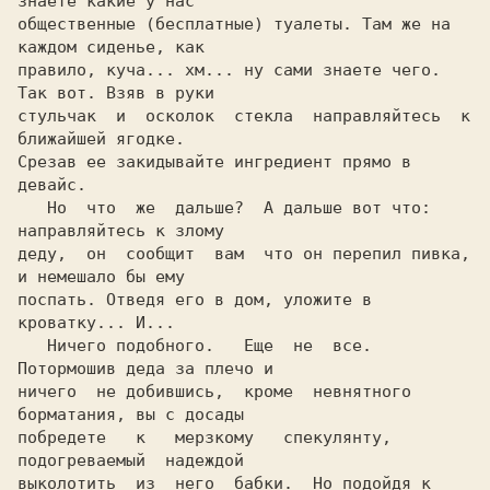
знаете какие у нас

общественные (бесплатные) туалеты. Там же на 
каждом сиденье, как

правило, куча... хм... ну сами знаете чего. 
Так вот. Взяв в руки

стульчак  и  осколок  стекла  направляйтесь  к 
ближайшей ягодке.

Срезав ее закидывайте ингредиент прямо в 
девайс.

   Но  что  же  дальше?  А дальше вот что: 
деду
,  он  сообщит  вам  что он перепил пивка, 
и немешало бы ему

поспать. Отведя его в дом, уложите в 
кроватку... И...

   Ничего подобного.   Еще  не  все.  
Потормошив деда за плечо и

ничего  не добившись,  кроме  невнятного 
борматания, вы с досады

побредете   к   мерзкому 
  спекулянту
,   
подогреваемый  надеждой

выколотить  из  него  бабки.  Но подойдя к 