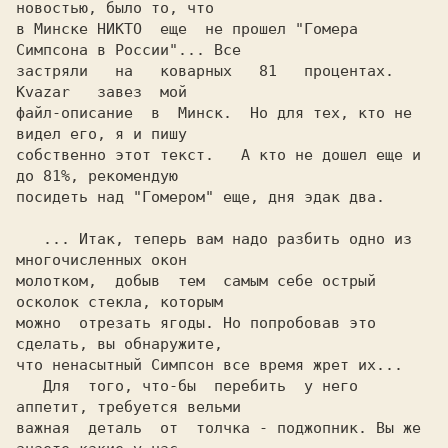
в Минске НИКТО  еще  не прошел "Гомера 
Симпсона в России"...
 Все

застряли   на   коварных   81   процентах.   
Kvazar   завез  мой

файл-описание  в  Минск.  Но для тех, кто не 
видел его, я и пишу

собственно этот текст.   А кто не дошел еще и 
до 81%, рекомендую

посидеть над "Гомером" еще, дня эдак два.

   ... Итак, теперь вам надо разбить одно из 
молотком
,  добыв  тем  самым себе острый
осколок
 стекла, которым

можно  отрезать
 ягоды
. Но попробовав это 
сделать, вы обнаружите,

что ненасытный
 Симпсон
 все время жрет их...

   Для  того, что-бы  перебить  у него 
аппетит, требуется вельми

важная  деталь  от  толчка -
 поджопник.
 Вы же 