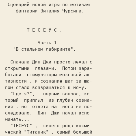
 Сценарий новой игры по мотивам 

    фантазии Виталия Чурсина.   

        Т Е С Е У С .       
   "В стальном лабиринте".  
  Сначала Дин Джи просто лежал с

открытыми  глазами.  Потом зара-

ботали  стимуляторы мозговой ак-

тивности , и сознание шаг за ша-

гом стало возвращаться к нему.  

  "Где я?", - первый вопрос, ко-

торый  приплыл  из глубин созна-

ния , но  ответа на  него не по-

следовало.  Дин  Джи начал вспо-

минать...                       

  "ТЕСЕУС" ,  своего рода косми-

ческий "Титаник" , самый большой
