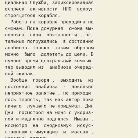
циальная Служба, зафиксировавшая

всплеск  активности  НЛО  вокруг

строящегося корабля.            

  Работа на корабле проходила по

сменам. Пока дежурная  смена вы-

полняла  свои  обязанности , ос-

тальные погружались  в состояние

анабиоза. Только  таким  образом

можно  было  долететь до цели. В

нужное время центральный компью-

тер выводил из  анабиоза очеред-

ной экипаж.                     

  Вообще  говоря ,  выходить  из

состояния  анабиоза  -  довольно

неприятное занятие , но приходи-

лось терпеть, так как автор пока

ничего  лучшего не придумал. Дин

Джи  посмотрел на меня с укориз-

ной и медленно поднялся. Мышцы ,

несмотря  на  ежедневную  искус-

ственную стимуляцию  и  массаж ,
