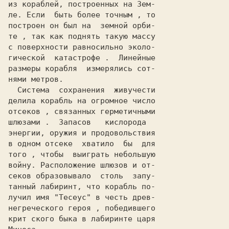
из кораблей, построенных на Зем-

ле. Если  быть более точным , то

построен он был на  земной орби-

те , так как поднять такую массу

с поверхности равносильно эколо-

гической  катастрофе .  Линейные

размеры корабля  измерялись сот-

нями метров.                    

  Система  сохранения  живучести

делила корабль на огромное число

отсеков , связанных герметичными

шлюзами .  Запасов   кислорода  

энергии, оружия и продовольствия

в одном отсеке  хватило  бы  для

того , чтобы  выиграть небольшую

войну. Расположение шлюзов и от-

секов образовывало  столь  запу-

танный лабиринт, что корабль по-

лучил имя "Тесеус" в честь древ-

негреческого героя , победившего

крит ского быка в лабиринте царя
