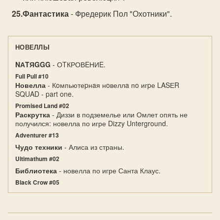
Фантастика
- Фредерик Пол "Охотники".
НОВЕЛЛЫ
NАTЯGGG
- ОTКРОВEНИE.
Full Pull #10
Новелла
- Кoмпьютеpнaя нoвеллa пo игpе LASЕR
SQUAD - part one.
Promised Land #02
Раскрутка
- Диззи в подземелье или Омлет опять не
получился: новелла по игре Dizzy Unterground.
Adventurer #13
Чудо техники
- Алиса из страны.
Ultimathum #02
Библиотека
- новелла по игре Санта Клаус.
Black Crow #05