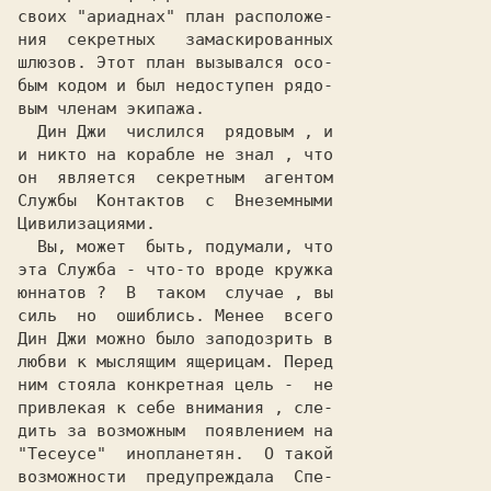
своих "ариаднах" план расположе-

ния  секретных   замаскированных

шлюзов. Этот план вызывался осо-

бым кодом и был недоступен рядо-

вым членам экипажа.             

  Дин Джи  числился  рядовым , и

и никто на корабле не знал , что

он  является  секретным  агентом

Службы  Контактов  с  Внеземными

Цивилизациями.                  

  Вы, может  быть, подумали, что

эта Служба - что-то вроде кружка

юннатов ?  В  таком  случае , вы

силь  но  ошиблись. Менее  всего

Дин Джи можно было заподозрить в

любви к мыслящим ящерицам. Перед

ним стояла конкретная цель -  не

привлекая к себе внимания , сле-

дить за возможным  появлением на

"Тесеусе"  инопланетян.  О такой

возможности  предупреждала  Спе-
