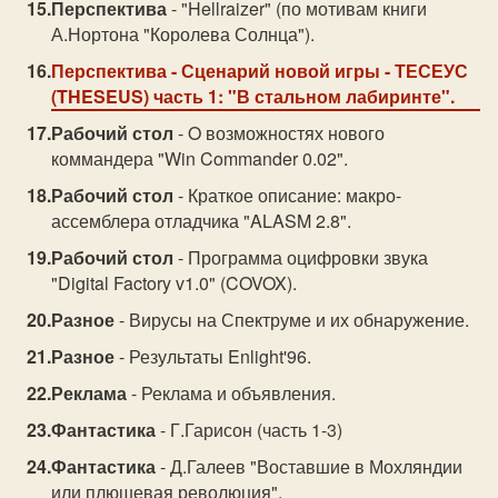
Перспектива
- "Hellraizer" (по мотивам книги
А.Нортона "Королева Солнца").
Перспектива
- Сценарий новой игры - ТЕСЕУС
(THESEUS) часть 1: "В стальном лабиринте".
Рабочий стол
- O возможностях нового
коммандера "Win Commander 0.02".
Рабочий стол
- Краткое описание: макро-
ассемблера отладчика "ALASM 2.8".
Рабочий стол
- Программа оцифровки звука
"Digital Factory v1.0" (COVOX).
Разное
- Вирусы на Спектруме и их обнаружение.
Разное
- Результаты Enlight'96.
Реклама
- Реклама и объявления.
Фантастика
- Г.Гарисон (часть 1-3)
Фантастика
- Д.Галеев "Воставшие в Мохляндии
или плюшевая революция".