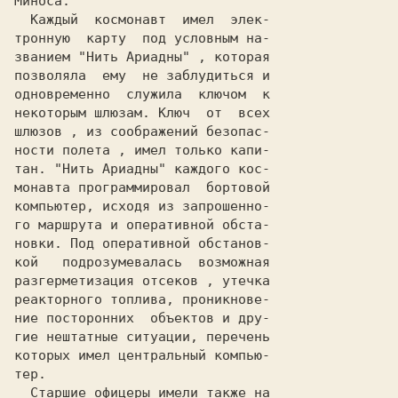
Миноса.                         

  Каждый  космонавт  имел  элек-

тронную  карту  под условным на-

званием "Нить Ариадны" , которая

позволяла  ему  не заблудиться и

одновременно  служила  ключом  к

некоторым шлюзам. Ключ  от  всех

шлюзов , из соображений безопас-

ности полета , имел только капи-

тан. "Нить Ариадны" каждого кос-

монавта программировал  бортовой

компьютер, исходя из запрошенно-

го маршрута и оперативной обста-

новки. Под оперативной обстанов-

кой   подрозумевалась  возможная

разгерметизация отсеков , утечка

реакторного топлива, проникнове-

ние посторонних  объектов и дру-

гие нештатные ситуации, перечень

которых имел центральный компью-

тер.                            

  Старшие офицеры имели также на
