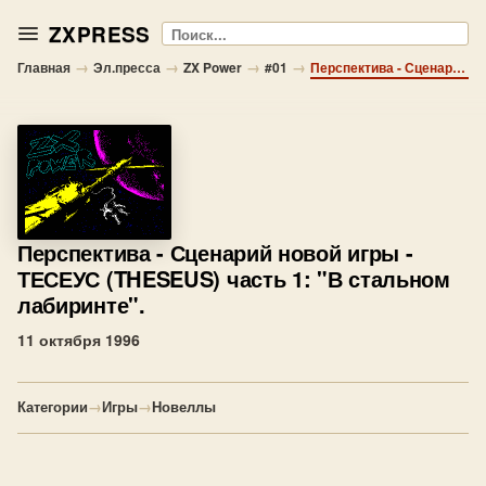
ZXPRESS
Поиск
→
→
→
→
Главная
Эл.пресса
ZX Power
#01
Перспектива - Сценарий новой игры - ТЕСЕУС (THESEUS) часть 1: "В стальном лабиринте".
Перспектива
- Сценарий новой игры -
ТЕСЕУС (THESEUS) часть 1: "В стальном
лабиринте".
11 октября 1996
Категории
→
Игры
→
Новеллы