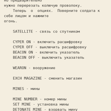
но предварительно

нужно перерезать колючую проволоку.

    Теперь  о  опциях.  Поверните солдата к 
себе лицом и нажмите

огонь.

    SATELLITE - связь со спутником

    CYPER ON - включить расшифровку

    CYPER OFF - выключить расшифровку

    BEACON ON - включить указатель

    BEACON OFF - выключить указатель

    WEARON - вооружение

    EXCH MAGAZINE - сменить магазин

    MINES - мины

    MINE NUMBER - номер мины

    SET MINE - установка мины

    DETONATE MINE - взорвать мину
