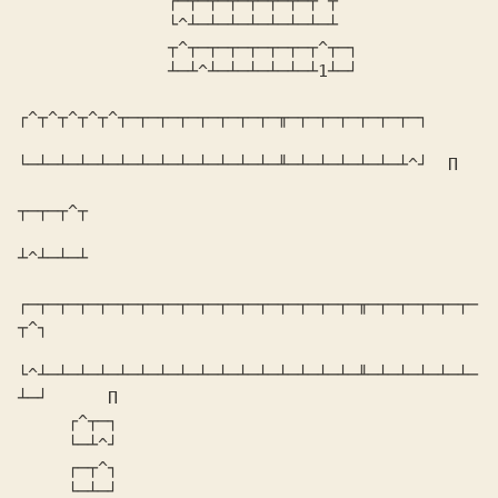
               ┌─┬─┬─┬─┬─┬─┬─┬^┬

               └^┴─┴─┴─┴─┴─┴─┴─┴

               ┬^┬─┬─┬─┬─┬─┬─┬^┬─┐

               ┴─┴^┴─┴─┴─┴─┴─┴1┴─┘

┌^┬^┬^┬^┬^┬─┬─┬─┬─┬─┬─┬─┬─╥─┬─┬─┬─┬─┬─┬─┐

└─┴─┴─┴─┴─┴─┴─┴─┴─┴─┴─┴─┴─╨─┴─┴─┴─┴─┴─┴^┘  П

┬─┬─┬^┬

┴^┴─┴─┴

┌─┬─┬─┬─┬─┬─┬─┬─┬─┬─┬─┬─┬─┬─┬─┬─┬─╥─┬─┬─┬─┬─┬─
┬^┐

└^┴─┴─┴─┴─┴─┴─┴─┴─┴─┴─┴─┴─┴─┴─┴─┴─╨─┴─┴─┴─┴─┴─
┴─┘      П

     ┌^┬─┐

     └─┴^┘

     ┌─┬^┐

     └─┴─┘
