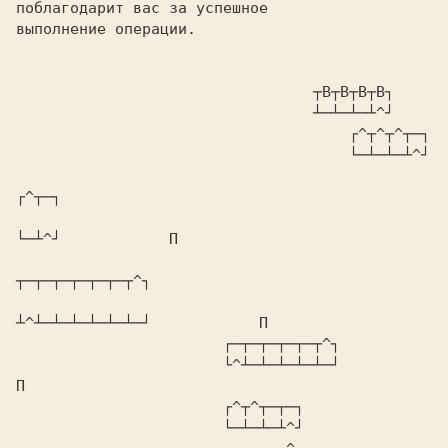
поблагодарит вас за успешное

выполнение операции.

                                 ┬В┬В┬В┬В┐

                                 ┴─┴─┴─┴^┘

                                     ┌^┬^┬^┬─┐

                                     └─┴─┴─┴^┘

┌^┬─┐

└─┴^┘            П

┬─┬─┬─┬─┬─┬─┬^┐

┴^┴─┴─┴─┴─┴─┴─┘            П

                       ┌─┬─┬─┬─┬─┬^┐

                       └^┴─┴─┴─┴─┴─┘                        
П

                       ┌^┬^┬─┬─┐

                       └─┴─┴─┴^┘
