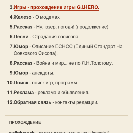
Игры
- прохождение игры G.I.HERO.
Железо
- О модемах
Рассказ
- Ну, юзер, погоди! (продолжение)
Песни
- Страдания сосисопа.
Юмор
- Описание ЕCHCC (Единый Cтандаpт Hа
Cовкового Cиcопа).
Рассказ
- Война и мир... не по Л.Н.Толстому.
Юмор
- анекдоты.
Поиск
- поиск игр, программ.
Реклама
- реклама и объявления.
Обратная связь
- контакты редакции.
ПРОХОЖДЕНИЕ
walkthrough
- полное прохождение игры Imperia 3.