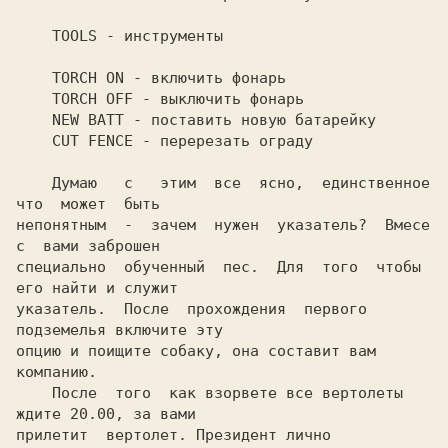
    TOOLS - инструменты

    TORCH ON - включить фонарь

    TORCH OFF - выключить фонарь

    NEW BATT - поставить новую батарейку

    CUT FENCE - перерезать ограду

    Думаю   с   этим  все  ясно,  единственное  
что  может  быть

непонятным  -  зачем  нужен  указатель?  Вмесе  
с  вами заброшен

специально  обученный  пес.  Для  того  чтобы 
его найти и служит

указатель.  После  прохождения  первого  
подземелья включите эту

опцию и поищите собаку, она составит вам 
компанию.

    После  того  как взорвете все вертолеты 
ждите 20.00, за вами

прилетит  вертолет. Президент лично 