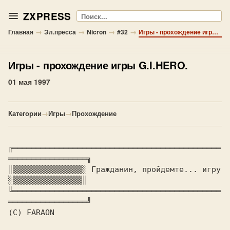
ZXPRESS
Поиск
→
→
→
→
Главная
Эл.пресса
Nicron
#32
Игры - прохождение игры G.I.HERO.
Игры
- прохождение игры G.I.HERO.
01 мая 1997
Категории
→
Игры
→
Прохождение
╔═════════════════════════════════════════════
═════════════════╗

║▒▒▒▒▒▒▒▒▒▒▒▒▒▒▒░ Гражданин, пройдемте... игру 
░▒▒▒▒▒▒▒▒▒▒▒▒▒▒▒║

╚═════════════════════════════════════════════
(C) FARAON
