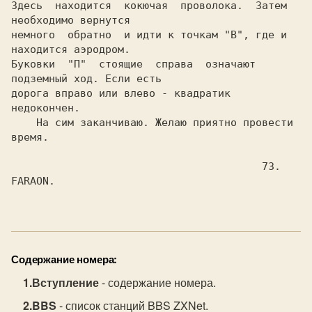
Здесь  находится  кокючая  проволока.  Затем 
необходимо вернутся

немного  обратно  и идти к точкам "В", где и 
находится аэродром.

Буковки  "П"  стоящие  справа  означают 
подземный ход. Если есть

дорога вправо или влево - квадратик 
недокончен.

    На сим заканчиваю. Желаю приятно провести 
время.

					73.	
FARAON.

Содержание номера:
Вступление
- содержание номера.
BBS
- список станций BBS ZXNet.