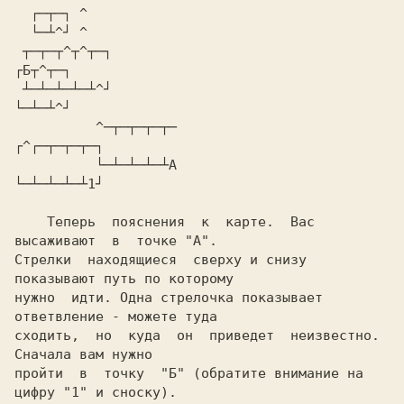
  ┌─┬─┐ ^

  └─┴^┘ ^

 ┬─┬─┬^┬^┬─┐                               
┌Б┬^┬─┐

 ┴─┴─┴─┴─┴^┘                               
└─┴─┴^┘

          ^─┬─┬─┬─┬─                           
┌^┌─┬─┬─┬─┐

          └─┴─┴─┴─┴А                           
└─┴─┴─┴─┴1┘

    Теперь  пояснения  к  карте.  Вас  
высаживают  в  точке "А".

Стрелки  находящиеся  сверху и снизу 
показывают путь по которому

нужно  идти. Одна стрелочка показывает 
ответвление - можете туда

сходить,  но  куда  он  приведет  неизвестно.  
Сначала вам нужно

пройти  в  точку  "Б" (обратите внимание на 
цифру "1" и сноску).
