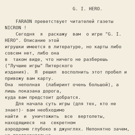
                         G. I. HERO.

    FARAON преветствует читателей газеты 
NICRON !

    Сегодня  я  раскажу  вам  о игре "G. I. 
HERO". Описание этой

игрушки имеется в литературе, но карты либо 
совсем нет, либо она

в  таком виде, что ничего не разберешь 
("Лучшие игры" Питерского

издания).  Я  решил  восполнить этот пробел и 
привожу вам карту.

Она  неполная  (лабиринт очень большой), а 
лишь показана дорога,

куда вам предстоит добратся.

    Для начала суть игры (для тех, кто не 
знает)- вам необходимо

найти  и  уничтожить  все  вертолеты, 
находящиеся  на  секретном

аэродроме глубоко в джунглях. Непонятно зачем, 