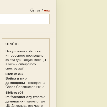
rus
/
eng
ОТЧЁТЫ
Вступление
- Чего же
интересного произошло
за эти длинющие месяцы
в жизни сибирского
спектрума?
SibNews #05
Война и мир
демосцены
- скандал на
Chaos Construction 2017.
SibNews #05
irc.forestnet.org #mhm о
демопатях
- какието там
ЦЦ-Дихальты, это чисто