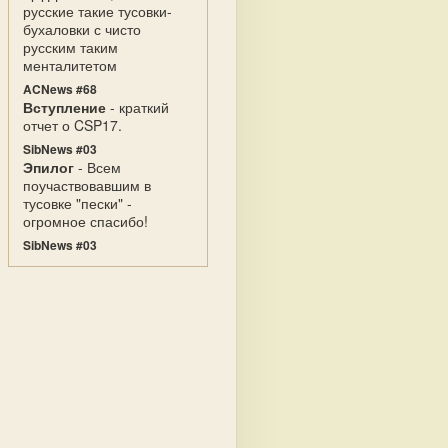
русские такие тусовки-
бухаловки с чисто
русским таким
менталитетом
ACNews #68
Вступление
- краткий
отчет о CSP17.
SibNews #03
Эпилог
- Всем
поучаствовавшим в
тусовке "пески" -
огромное спасибо!
SibNews #03