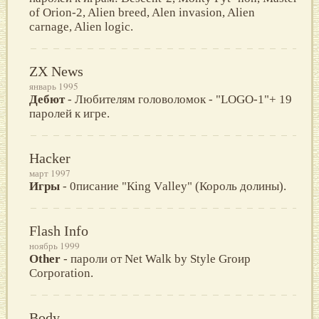
of Orion-2, Alien breed, Alen invasion, Alien
carnage, Alien logic.
ZX News
январь 1995
Дебют
- Любителям головоломок - "LOGO-1"+ 19
паролей к игре.
Hacker
март 1997
Игры
- 0писание "Кing Vаllеу" (Король долины).
Flash Info
ноябрь 1999
Other
- пароли от Net Walk by Style Grоиp
Соrpоratiоn.
Body