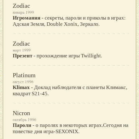
Zodiac
январь 1999
Игромания
- секреты, пароли и приколы в играх:
Адская Земля, Double Xonix, Зеркало.
Zodiac
март 1999
Презент
- прохождение игры Twillight.
Platinum
август 1996
Klimax
- Доклaд нaблюдaтеля с плaнеты Kлимaкс,
квaдрaт S21-45.
Nicron
октябрь 1996
Пароли
- о паролях в некоторых играх.Сегодня на
повестке дня игра-SEXONIX.