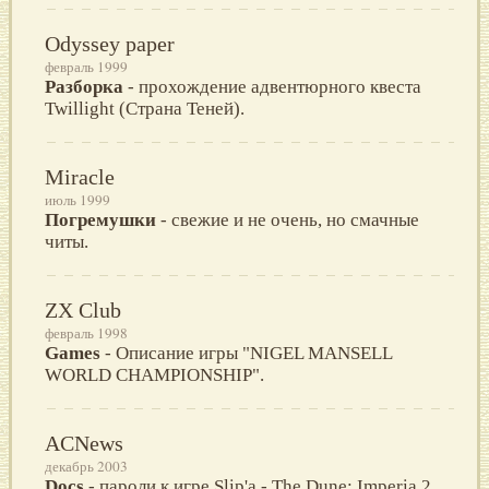
Odyssey paper
февраль 1999
Разборка
- прохождение адвентюрного квеста
Twillight (Страна Теней).
Miracle
июль 1999
Погремушки
- свежие и не очень, но смачные
читы.
ZX Club
февраль 1998
Games
- Описание игры "NIGEL MANSELL
WORLD CHAMPIONSHIP".
ACNews
декабрь 2003
Docs
- пароли к игре Slip'a - The Dune: Imperia 2.