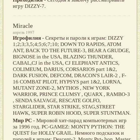
игру DIZZY-7.
Miracle
апрель 1997
Игрофилия
- Секреты и пароли к играм: DIZZY
1;2;3;3,5;4;5;6;7;10; DOWN TO RAPIDS, ATOM
ANT, BACK TO THE FUTURE-3, BEAR A GRUDGE,
BIGNOSE in the USA, BLAZING THUNDER,
CABAL,CJ in the USA, CJ ELEPHANT ANTICS,
COLIMEUM, DARIUS, CORSARIOS part 1&2,
DARK FUSION, DEFCOM, DRACON'S LAIR-2 , F-
16 COMBAT PILOT, HYPSYS part 1&2, LORNA,
MUTANT ZONE-2, MYTHOS , NEW YORK
WARRIOR, PRINCE CLUMSY , QUARX , RAMBO-3
, SENDA SALVAGE, RESCATE GOLFO,
STARGLIDER, STAR STRIKE, STAG,STREET
HAWK, SUPER ROBIN HOOD, SUPER STUNTMAN.
Мир PC
- Мировой хит-парад компьютерных игр
за 1996 год. PC-GAMEZ: MONTY PYTHON: THE
QUEST for HOLLY GRAIL. Немного подсказок и
паролей к играм: Descent-2, Monty Pyt- hon, Master