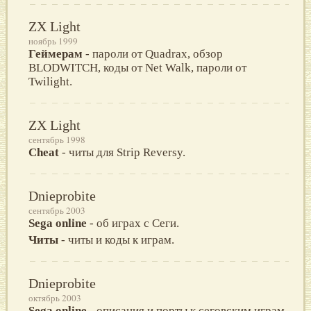
ZX Light
ноябрь 1999
Геймерам
- пароли от Quadrax, обзор
BLODWITСН, коды от Net Walk, пароли от
Twilight.
ZX Light
сентябрь 1998
Cheat
- читы для Strip Reversy.
Dnieprobite
сентябрь 2003
Sega online
- об играх с Сеги.
Читы
- читы и коды к играм.
Dnieprobite
октябрь 2003
Sega online
- описания и порты к сеговским играм.