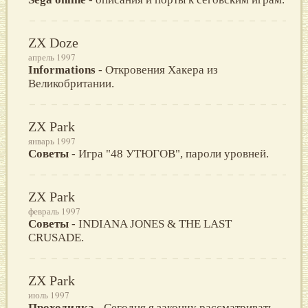
ZX Doze
апрель 1997
Informations
- Откровения Хакера из
Великобритании.
ZX Park
январь 1997
Советы
- Игра "48 УТЮГОВ", пароли уровней.
ZX Park
февраль 1997
Советы
- INDIANA JONES & THE LAST
CRUSADE.
ZX Park
июль 1997
Проходилка
- Сегодня я закончу рассматривать