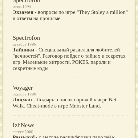
июль 1994
Экзамен
- вопросы по игре "They Stoley a million"
и ответы на прошлые.
Spectrofon
декабрь 1996
Тайники
- Специальный раздел для любителей
"вечностей". Разговор пойдет о тайнах и секретах
игр. Маленькие хитрости, POKES, пароли и
секретные коды.
Voyager
октябрь 1998
Лоцман
- Лодырь: список паролей к игре Net
Walk. Cheat-mode в игре Mnoster Land.
IzhNews
август 2000
Password
- о методе расшифровки паролей к