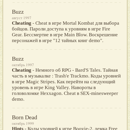
Buzz
август 1997
Cheating
- Cheat в игре Mortal Kombat для выбора
бойцов. Пароли доступа к уровням в игре Fire
Gear. Бессмертие в игре Main Blow. Воскрешение
персонажей в игре "12 тайных книг demo".
Buzz
октябрь 1997
Cheating
- Немного об RPG - Bard'S Tales. Тайная
часть в музыкалке : Trash'e Trackmo. Коды уровней
в игре Magic Stripes. Как перейти на следующий
уровень в игре King Valley. Навороты в
головоломке Hexxagon. Cheat в SEX-minesweeper
demo.
Born Dead
октябрь 1999
Hints
- Коды уровней к игре Boovie-2, демка Free