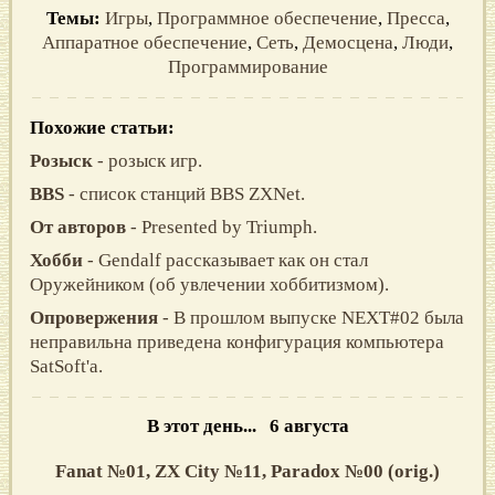
Темы:
Игры
,
Программное обеспечение
,
Пресса
,
Аппаратное обеспечение
,
Сеть
,
Демосцена
,
Люди
,
Программирование
Похожие статьи:
Розыск
- розыск игр.
BBS
- список станций BBS ZXNet.
От авторов
- Presented by Triumph.
Хобби
- Gendalf рассказывает как он стал
Оружейником (об увлечении хоббитизмом).
Опровержения
- В прошлом выпуске NEXT#02 была
неправильна приведена конфигурация компьютера
SatSoft'а.
В этот день... 6 августа
Fanat №01,
ZX City №11,
Paradox №00 (orig.)