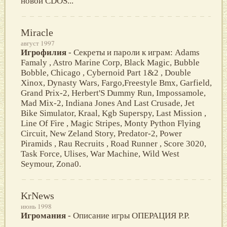
новой CDOS...
Miracle
август 1997
Игрофилия
- Секреты и пароли к играм: Adams
Famaly , Astro Marine Corp, Black Magic, Bubble
Bobble, Chicago , Cybernoid Part 1&2 , Double
Xinox, Dynasty Wars, Fargo,Freestyle Bmx, Garfield,
Grand Prix-2, Herbert'S Dummy Run, Impossamole,
Mad Mix-2, Indiana Jones And Last Crusade, Jet
Bike Simulator, Kraal, Kgb Superspy, Last Mission ,
Line Of Fire , Magic Stripes, Monty Python Flying
Circuit, New Zeland Story, Predator-2, Power
Piramids , Rau Recruits , Road Runner , Score 3020,
Task Force, Ulises, War Machine, Wild West
Seymour, Zona0.
KrNews
июнь 1998
Игромания
- Описание игры ОПЕРАЦИЯ Р.Р.