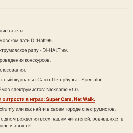
ние газеты.
мовском пати Di:Halt'99.
трумовское party - DI-HALT'99.
роведения конскурсов.
олосования.
тный журнал из Санкт-Петербурга - Spectator.
ймов спектрумистов: Nickname v1.0.
 хитрости в играх: Super Cars, Net Walk.
trum'у или как найти в своем городе спектрумистов.
 с днем рождения всех нашим читателей, родившихся в
юле и августе!