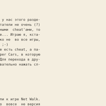
татели не очень (?)

ными  cheat'ами, то

е... Играю я, кста-

ко не  во все игры,

 ;-)

per Cars, в которую

Для перехода в дру-

вательно нажать сл-

о  вовсе  не версия
