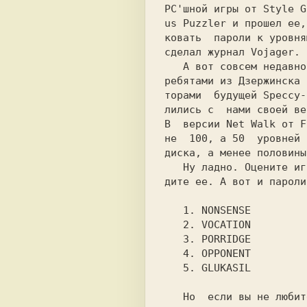
PC'шной игры от Style G
us Puzzler и прошел ее,
ковать  пароли к уровня
сделал журнал Vojager.

   А вот совсем недавно мы познакомились с

ребятами из Дзержинска 
торами  будущей Speccy-
лились с  нами своей ве
В  версии Net Walk от F
не  100, а 50  уровней 
диска, а менее половины
   Ну ладно. Оцените игру, когда сами уви-

дите ее. А вот и пароли
   1. NONSENSE

   2. VOCATION

   3. PORRIDGE

   4. OPPONENT

   5. GLUKASIL

   Но  если вы не любитель шевелить мозга-
