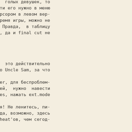
  голых девушек, то

ти его нужно в меню

рсором в левом вер-

ремя игры, можно не

 Правда,  в таблицу

, да и final cut не

о Uncle Sam, за что

ей,  нужно  навести

es, нажать ext.mode

да, возможно, здесь

heat'ов, чем сегод-
