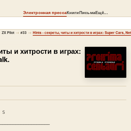
Электронная пресса
Книги
Письма
Ещё...
→
→
→
ZX Pilot
#33
Hints - секреты, читы и хитрости в играх: Super Cars, Net
иты и хитрости в играх:
lk.
───────────────────
