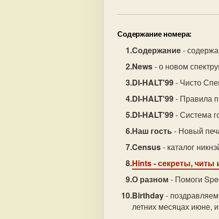
Содержание номера:
Содержание
- содержа
News
- о новом спектру
DI-HALT'99
- Чисто Спек
DI-HALT'99
- Правила п
DI-HALT'99
- Система г
Наш гость
- Новый печа
Census
- каталог никнэ
Hints
- секреты, читы и
О разном
- Помоги Spec
Birthday
- поздравляем
летних месяцах июне, и