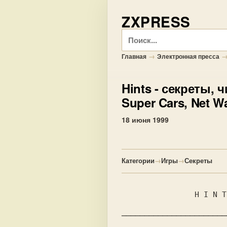
ZXPRESS
Поиск
→
Главная
Электронная пресса
Hints
- секреты, ч
Super Cars, Net Wa
18 июня 1999
Категории
→
Игры
→
Секреты
                H I N T S

───────────────────────