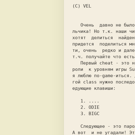
(C) VEL

   Очень  давно не было у нас этого разде-

льчика! Но т.к. наши чи
хотят  делиться  найден
придется  поделиться мн
ти, очень  редко и дале
т.ч. получайте что есть
   Первый cheat - это не есть cheat, а па-

роли  к уровням игры Su
я люблю по-game-иться. 
гой class нужно последо
едующие клавиши:

   1. ....

   2. ODIE

   3. BIGC

   Следующее - это пароли к игре Net Walk.

А вот  и не угадали! Эт