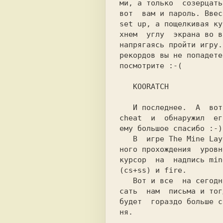
ми, а только  созерцать
вот  вам и пароль. Ввес
set up, а пощелкивая ку
хнем  углу  экрана во в
напрягаясь пройти игру.
рекордов вы не попадете
посмотрите :-(

   KOORATCH

   И последнее.  А  вот  это действительно

cheat  и  обнаружил  ег
ему большое спасибо :-)

   В  игре The Mine Layer, для беспроблем-

ного прохождения  уровн
курсор  на  надпись min
(cs+ss) и fire.

   Вот и все  на сегодня! Не ленитесь, пи-

сать  нам  письма и тог
будет  гораздо больше c
ня.