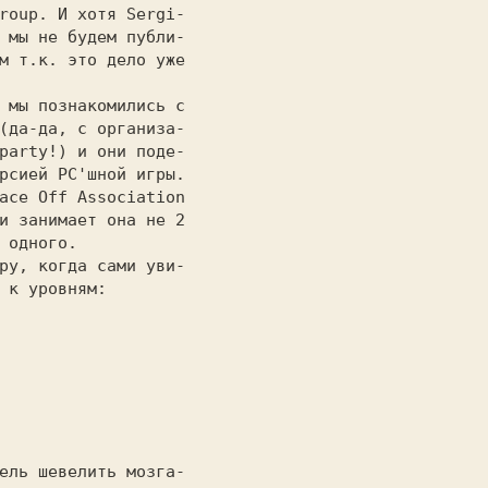
roup. И хотя Sergi-

 мы не будем публи-

м т.к. это дело уже

(да-да, с организа-

party!) и они поде-

рсией PC'шной игры.

ace Off Association

и занимает она не 2

 одного.

 к уровням:
