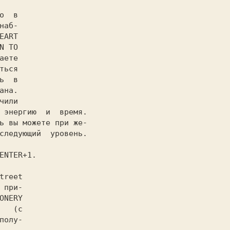
наб-

EART

N TO

аете

ться

ь  в

ана.

чили

 энергию  и  время.

ь вы можете при же-

следующий  уровень.

ENTER+1.
treet

 при-

ONERY

   
(с

полу-
