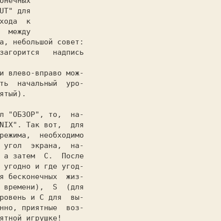
онечных

UT" 
для

  между

а, небольшой совет:

загорится   надпись

и влево-вправо мож-

ть  начальный  уро-

ятый).

ел 
"ОБЗОР",
 то,  на-

NIX".
 Так вот,  для

режима,  необходимо

 угол  экрана,  на-

 а затем  
C.
  После

 угодно и где угод-

я бесконечных  жиз-

 времени),  
S  
(для

ровень и 
C 
для  вы-

нно, приятные  воз-

ятной игрушке!
