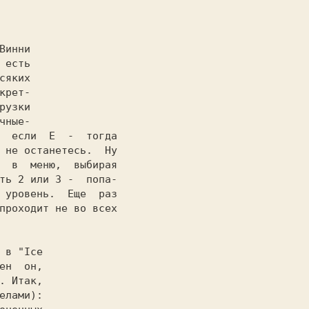
Винни

 есть

сяких

крет-

рузки

чные-

  если  
E 
 -  тогда

 не останетесь.  Hу

  в  меню,  выбирая

ть 
2 
или 
3 
-  попа-

 уровень.  Еще  раз

проходит не во всех

 в 
"Ice

ен  он,

. Итак,
