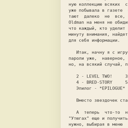
ную коллекцию всяких  с
уже побывала в газете  
Oldman 
на меня не обиди
что каждый, кто уделит 
минуту внимания, найдет
для себя информации.

   Итак, начну я с игр
пароли уже,  наверное, 
но, на всякий случай, п
2 
- 
LEVEL TWO!     
3
4 
- 
BRED-STORY     
5
Эпилог 
- 
   Вместо звездочек ставятся  сердечки.

"Утюгах" 
еще и получить
нужно, выбирая в меню  