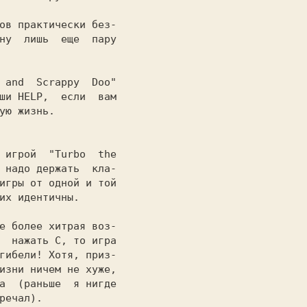
ов 
практически без-

ну  лишь  еще  пару

 and  Scrappy  Doo"
ши 
HELP,
  если  вам

ую жизнь.

  игрой  
"Turbo  the

 надо держать  кла-

игры от одной и той

их идентичны.

е более хитрая воз-

  нажать 
C,
 то игра

гибели! Хотя, приз-

изни ничем не хуже,

а  (раньше  я нигде

речал).
