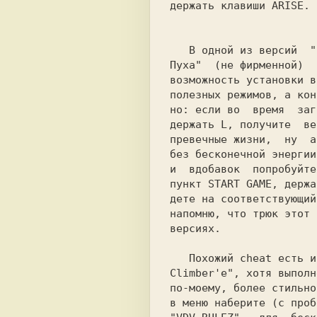
держать клавиши 
ARISE.
   В одной из версий  
"
Пуха" 
 (не фирменной)  
возможность установки в
полезных режимов, а кон
но: если во  время  заг
держать 
L,
 получите  ве
превечные жизни,  ну  а
без бесконечной энергии
и  вдобавок  попробуйте
пункт 
START GAME,
 держа
дете на соответствующий
напомню, что трюк этот 
версиях.

   Похожий 
cheat 
есть и
Climber'e",
 хотя выполн
по-моему, более стильно