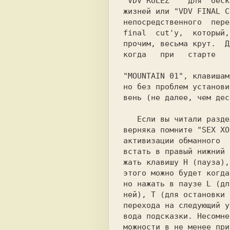
"VDV RULEZ"   
для  беск
жизней или 
"VDV FINAL C
final  cut'y,
  который,
прочим, весьма крут.  Д
когда   при   старте   
"MOUNTAIN 01",
 клавишам
но без проблем установи
вень (не далее, чем дес
   Если вы читали разд
верняка помните 
"SEX XO
активизации обманного  
встать в правый нижний 
жать клавишу 
H 
(пауза),
этого можно будет когда
но нажать в паузе 
L 
(дл
ней), 
T 
(для остановки 
перехода на следующий у
вода подсказки. Hесомне
можности в не менее при