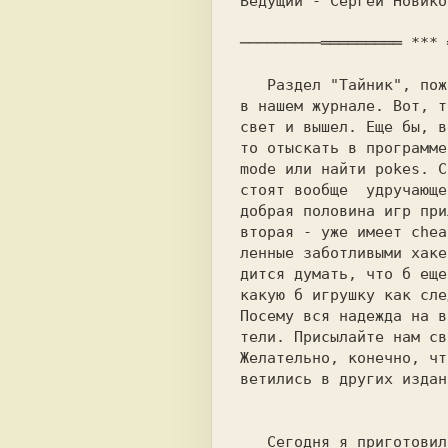
Ведущий - Сеpгей Hовиков
─────────═════════ 
*** 
   Раздел 
"Тайник",
 пож
в нашем журнале. Вот, т
свет и вышел. Еще бы, в
то отыскать в программе
mode 
или найти 
pokes.
 С
стоят вообще  удручающе
добрая половина игр при
вторая - уже имеет chea
ленные заботливыми хаке
дится думать, что б еще
какую б игрушку как сле
Посему вся надежда на в
тели. Присылайте нам св
Желательно, конечно, чт
ветились в других издан
   Сегодня я приготовил для  вас  порядоч-
