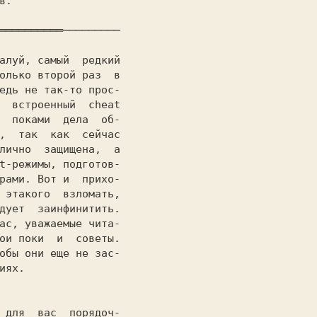
.

алуй, самый  редкий

олько второй раз  в

едь не так-то прос-

  встроенный  
cheat

  поками  дела  об-

,  так  как  сейчас

лично  защищена,  а

t-режимы, подготов-

рами. Вот и  прихо-

 этакого  взломать,

дует  заинфинитить.

ас, уважаемые чита-

ои поки  и  советы.

обы они еще не зас-

иях.
