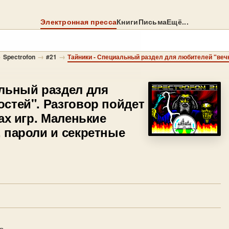
Электронная пресса
Книги
Письма
Ещё...
→
→
→
Spectrofon
#21
льный раздел для
стей". Разговор пойдет
ах игр. Маленькие
 пароли и секретные