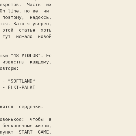
екретов.  Часть  их

On-line,
 но ее  чи-

тся. Зато я уверен,

 этой  статье  хоть

 тут  немало  новой

ушки 
"48 УТЮГОВ".
 Ее

 известны  каждому,

овторю:

 
- 
*SOFTLAND*

 
- 
ELKI-PALKI

 бесконечные жизни,

пункт  
START  GAME,