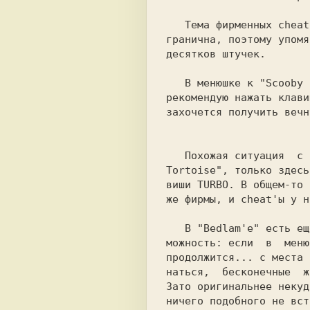
   Тема фирменных 
cheat
гранична, поэтому упомя
десятков штучек.

   В менюшке к 
"Scooby 
рекомендую нажать клави
захочется получить вечн
   Похожая ситуация  с
Tortoise",
 только здесь
виши 
TURBO.
 В общем-то 
же фирмы, и 
cheat'
ы у н
   В 
"Bedlam'e" 
есть ещ
можность: если  в  меню
продолжится... с места 
наться,  бесконечные  ж
Зато оригинальнее некуд
ничего подобного не вст