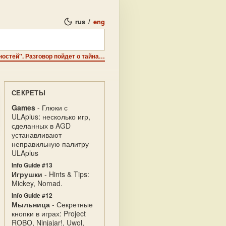
rus
/
eng
Тайники - Специальный раздел для любителей "вечностей". Разговор пойдет о тайнах и секретах игр. Маленькие хитрости, POKES, пароли и секретные коды.
СЕКРЕТЫ
Games
- Глюки с
ULAplus: несколько игр,
сделанных в AGD
устанавливают
неправильную палитру
ULAplus
Info Guide #13
Игрушки
- Hints & Tips:
Mickey, Nomad.
Info Guide #12
Мыльница
- Секретные
кнопки в играх: Project
ROBO, Ninjajar!, Uwol,