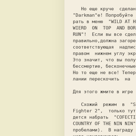
"Darkman"e!
 Попробуйте 
рать в меню  
"WILD AT H
WIERD  ON  TOP  AND BOR
RUN"!
  Если вы все сдел
правильно,должна загоре
соответствующая  надпис
правом  нижнем углу экр
Это значит, что вы полу
бессмертие, бесконечные
Hо то еще не все! Тепер
лании перескочить  на  
Для этого жмите в игре 
   Схожий  режим  в  
"S
Fighter 2",
  только тут
дется набрать  
"COFECTI
COUNTRY OF THE NIN NIN"
пробелами).  В награду 