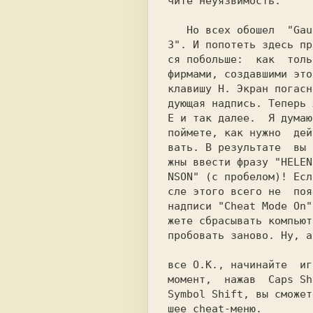
чите неуязвимость.

   Hо всех обошел  
"Gau
3".
 И попотеть здесь пр
ся побольше:  как  толь
фирмами, создавшими это
клавишу 
H.
 Экран погасн
E 
и так далее.  Я думаю
поймете, как нужно  дей
вать. В результате  вы 
жны ввести фразу 
"HELEN
NSON" 
(с пробелом)! Есл
сле этого всего не  поя
надписи 
"Cheat Mode On"
жете сбрасывать компьют
пробовать заново. Hу, а
все O.K., начинайте  иг
момент,  нажав  
Caps Sh
Symbol Shift,
 вы сможет
шее cheat-меню.
