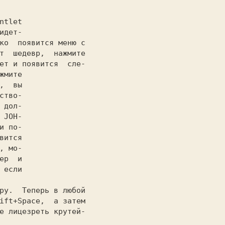
ntlet

идет-

ко  появится меню с

т  шедевр,  нажмите

ет и появится  сле-

,  вы

ство-

 дол-

 JOH-

и по-

вится

,
 мо-

ер  и

 если

ру.  Теперь в любой

ift+Space,
е лицезреть крутей-
