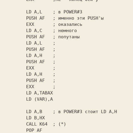
        LD A,L    ;
 в POWER#3 

PUSH AF   ; 
именно эти PUSH'ы 

EXX       ; 
оказались 

LD A,C    ; 
немного 

PUSH AF   ; 
попутаны 

        LD (VAR),A

        LD A,B    ; 
в 
POWER#3 
стоит LD A,H 

        CALL K64  ; 