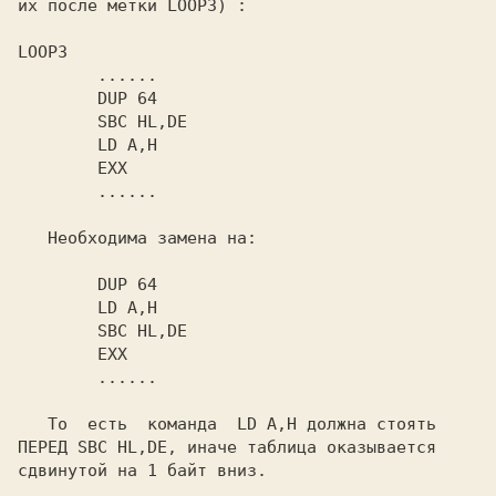
их после метки 
LOOP3) 
: 

        ......

Необходима замена на: 

        ......

То  есть  команда  
LD A,H 
ПЕРЕД 
SBC HL,DE, 
иначе таблица оказывается 

сдвинутой на 1 байт вниз.
