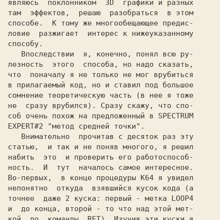
являюсь  поклонником  3D  графики и разных

там  эффектов,  решаю  разобраться  в этом

способе.  К тому же многообещающее предис-

ловие  разжигает  интерес к нижеуказанному

способу.

   Впоследствии  я, конечно, понял всю ру-

лезность  этого  способа, но надо сказать,

что  поначалу я не только не мог врубиться

в прилагаемый код, но и ставил под большое

сомнение теоретическую часть (в нее я тоже

не  сразу врубился). Сразу скажу, что спо-

соб очень похож на предложенный в 
EXPERT#2 
Внимательно  прочитав с десяток раз эту 

статью,  и так и не поняв многого, я решил

набить  это  и проверить его работоспособ-

ность.  И  тут  началось самое интересное.

Во-первых,  в конце процедуры 
К64 
я увидел 

непонятно  откуда  взявшийся кусок кода (а

точнее  даже 2 куска: первый - метка 
LOOP4 

и  до конца, второй - то что над этой мет-

кой  до  команды  
RET). 
Изучив эти куски я 
