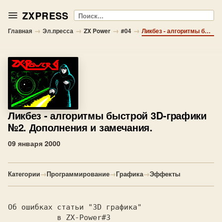
ZXPRESS
Поиск
→
→
→
→
Главная
Эл.пресса
ZX Power
#04
Ликбез - алгоритмы быстрой 3D-графики №2. Дополнения и замечания.
Ликбез
- алгоритмы быстрой 3D-графики
№2. Дополнения и замечания.
09 января 2000
Категории
→
Программирование
→
Графика
→
Эффекты
           в ZX-Power#3
