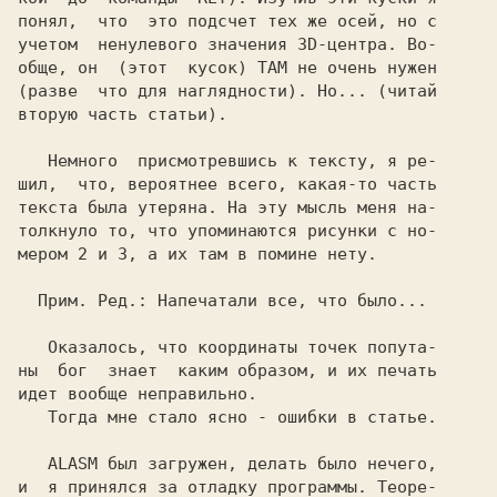
понял,  что  это подсчет тех же осей, но с

учетом  ненулевого значения 3D-центра. Во-

обще, он  (этот  кусок) ТАМ не очень нужен

(разве  что для наглядности). Но... (читай

вторую часть статьи).

   Немного  присмотревшись к тексту, я ре-

шил,  что, вероятнее всего, какая-то часть

текста была утеряна. На эту мысль меня на-

толкнуло то, что упоминаются рисунки с но-

мером 2 и 3, а их там в помине нету.

Прим. Ред.: Напечатали все, что было... 

Оказалось, что координаты точек попута- 

ны  бог  знает  каким образом, и их печать

идет вообще неправильно.

   Тогда мне стало ясно - ошибки в статье.

ALASM 
был загружен, делать было нечего, 

и  я принялся за отладку программы. Теоре-
