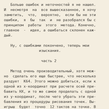
   Больше ошибок и неточностей я не нашел.

И  несмотря  на  все вышесказанное, я хочу

заметить,  что,  вероятно,  если бы не эти

ошибки,  я  бы  так  и  не разобрался бы с

принципом  работы  этого  метода. Конечно,

главное  -  идея, а ошибаться склонен каж-

дый.

   Ну, с ошибками покончено, теперь мои

                изыскания.

                 часть 2

   Метод очень производительный, хотя мож-

но  сделать его еще быстрее, что несколько

раздует  
К64. 
Этого можно добиться, если к 

одной из x-координат при расчете осей при-

бавить HX, и то же самое проделать с одной

из y-координат, после чего убрать эти при-

бавления из процедуры рисования точек. Вы-

игрыш  будет  точно  12 тактов на точке. В
