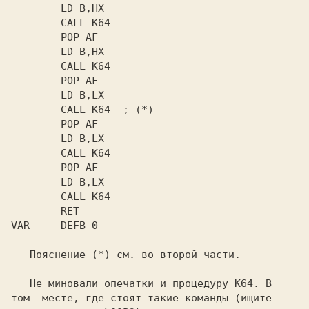
        LD B,HX

        CALL K64  ; 
VAR     DEFB 0

Пояснение 
(*) 
см. во второй части. 

   Не миновали опечатки и процедуру 
К64. 
В 

том  месте, где стоят такие команды (ищите
