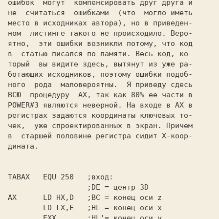
ошибок  могут  компенсировать друг друга и

не  считаться  ошибками  (что  могло иметь

место в исходниках автора), но в приведен-

ном  листинге такого не происходило. Веро-

ятно,  эти ошибки возникли потому, что код

в  статью писался по памяти. Весь код, ко-

торый  вы видите здесь, вытянут из уже ра-

ботающих исходников, поэтому ошибки подоб-

ного  рода  маловероятны.  Я приведу сдесь

ВСЮ  процедуру  
AX, 
POWER#3 
являются неверной. На входе в 
AX 
в 

регистрах задаются координаты ключевых то-

чек,  уже спроектированных в экран. Причем

в  старшей половине регистра сидит X-коор-

дината.

        EXX       ;HL'= конец оси y
