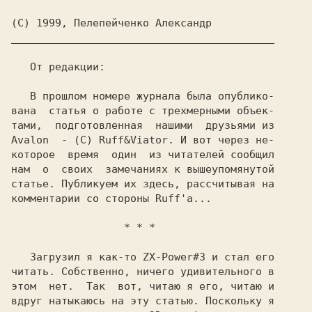
__________________________________________ 

От редакции: 

В прошлом номере журнала была опублико- 

вана  статья о работе с трехмерными объек-

Avalon  - 
(C) Ruff&Viator. 
И вот через не- 

которое  время  один  из читателей сообщил

нам  о  своих  замечаниях к вышеупомянутой

статье. Публикуем их здесь, рассчитывая на

комментарии со стороны 
Ruff'а... 

                  * * *

Загрузил я как-то 
ZX-Power#3 
и стал его 

читать. Собственно, ничего удивительного в

этом  нет.  Так  вот, читаю я его, читаю и

вдруг натыкаюсь на эту статью. Поскольку я
