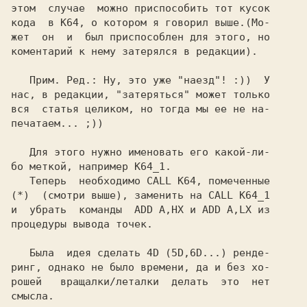
этом  случае  можно приспособить тот кусок

кода  в 
К64, 
о котором я говорил выше.(Мо- 

жет  он  и  был приспособлен для этого, но

коментарий к нему затерялся в редакции).

печатаем... ;))

Для этого нужно именовать его какой-ли- 

бо меткой, например 
Теперь  необходимо 
CALL K64, 
(*)  
(смотри выше), заменить на 
CALL K64_1 

и  убрать  команды  
ADD A,HX 
и 
ADD A,LX 
из 

процедуры вывода точек.

   Была  идея сделать 4D (5D,6D...) ренде-

ринг, однако не было времени, да и без хо-

рошей   вращалки/леталки  делать  это  нет

смысла.
