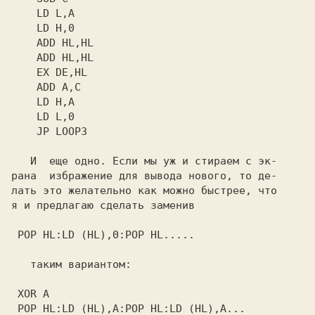
    ADD A,C

    JP LOOP3

И  еще одно. Если мы уж и стираем с эк- 

рана  избражение для вывода нового, то де-

лать это желательно как можно быстрее, что

я и предлагаю сделать заменив

POP HL:LD (HL),0:POP HL..... 

таким вариантом: 

 POP HL:LD (HL),A:POP HL:LD (HL),A...
