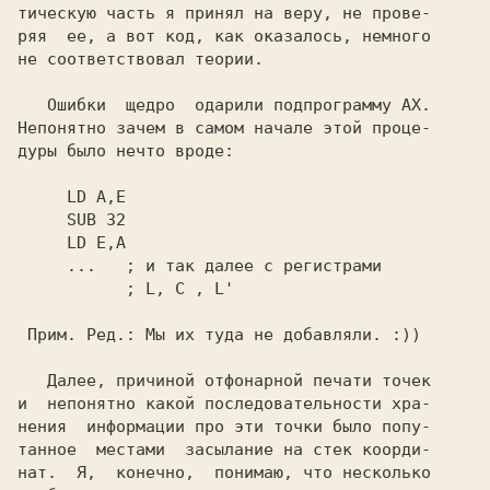
тическую часть я принял на веру, не прове-

ряя  ее, а вот код, как оказалось, немного

не соответствовал теории.

   Ошибки  щедро  одарили подпрограмму 
AX. 

Непонятно зачем в самом начале этой проце- 

дуры было нечто вроде:

           ; L, C , L'

Прим. Ред.: Мы их туда не добавляли. :)) 

Далее, причиной отфонарной печати точек 

и  непонятно какой последовательности хра-

нения  информации про эти точки было попу-

танное  местами  засылание на стек коорди-

нат.  Я,  конечно,  понимаю, что несколько
