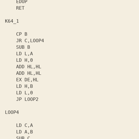
    RET

K64_1

    CP B

    JP LOOP2

LOOP4
