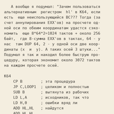
   А вообще я подумал: "Зачем пользоваться

альтернативным  регистром  hl' в 
К64, 
если 

есть  еще неиспользующийся BC??? Тогда (за

счет аннулирования 
EXX'ов) 
на просчете од- 

ной оси по обеим координатам удастся сэко-

номить  еще 8*64*2=1024 тактов + около 256

байт,  где 8-сумма 
EXX'ов 
в тактах, 64 - у 

нас  там 
DUP 64, 2 
- у одной оси две коор- 

динаты (x  и  y). А таких осей 3 штуки..."

Подумал я так и накодил более быструю про-

цедуру, которая экономит около 3072 тактов

на каждом просчете осей.

    CP B        ; 
эта процедура 

JP C,LOOP1  ; 
целиком и полностью 

SUB B       ; 
вытянута из рабочих 

LD L,A      ; 
исходников, так что 

LD H,0      ; 
ошибки вряд ли 

ADD HL,HL   ; 
найдутся 
