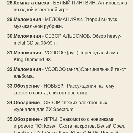
Комната смеха
- БЕЛЫЙ ПИНГВИН. Антиновелла
по одной известной игре.
Меломания
- МЕЛОМАНИЯ#2. Второй выпуск
музыкальной рубрики.
Меломания
- ОБЗОР АЛЬБОМОВ. Обзор heavy-
metal CD за 98/99 гг.
Меломания
- VOODOO (рус.)Перевод альбома
King Diamond-98.
Меломания
- VOODOO (англ.)Оригинальный текст
альбома.
Обозрение
- НОВЬЕ?.. Рассуждения на тему
свежего софта, список новых игр.
Обозрение
- ОБЗОР свежих электронных
журналов для ZX Spectrum.
Обозрение
- ИГРЫ. Знакомство с новинками
игрового ПО: Козел, Охота на кротов, Белый Орел,
Leprikon, 12 Тайных Книг, King, C.H.I.F., Черный