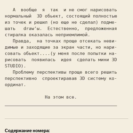
А  вообще  я  так  и не смог нарисовать 

нормальный  3D обьект, состоящий полностью

из точек и решил (но еще не сделал) подме-

шать   draw'ы.  Естественно,  предложенная

стиралка оказалась неприемлимой.

   Правда,  на точках проще отсекать неви-

димые и заходящие за экран части, но нари-

совать обьект....(у меня после попытки на-

рисовать  появилась  идея  сделать мини 
Проблему перспективы проще всего решить 

перспективно  спроектиравав 3D систему ко-

ординат.

__________________________________________ 
Содержание номера: