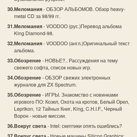
Меломания
- ОБЗОР АЛЬБОМОВ. Обзор heavy-
metal CD за 98/99 гг.
Меломания
- VOODOO (рус.)Перевод альбома
King Diamond-98.
Меломания
- VOODOO (англ.)Оригинальный текст
альбома.
Обозрение
- НОВЬЕ?.. Рассуждения на тему
свежего софта, список новых игр.
Обозрение
- ОБЗОР свежих электронных
журналов для ZX Spectrum.
Обозрение
- ИГРЫ. Знакомство с новинками
игрового ПО: Козел, Охота на кротов, Белый Орел,
Leprikon, 12 Тайных Книг, King, C.H.I.F., Черный
Ворон - новые миссии.
Вокруг света
- Intel: скептики опять ошиблись?
Вокруг света
- Новые машины Silicon Graphics: