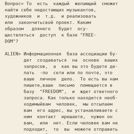
Вопрос> 
То  есть  каждый  желающий  сможет

найти себе недостающих музыкантов,

художников  и  т.д.  и реализовать

или  закончитьсвой проект. Каким

образом   длянего   будет  осу-

ществляться  доступ  к базе 
DOM"?

ALIEN> 
Информационная  база ассоциации бу-

       дет  создаваться  на  основе  ваших

       запросов,  а  как вы это будете де-

       лать  -по  сети или по почте, это

       ваше  личное  дело.  То есть вы нам

       пишете,ваше  письмо  помещается в

       базу  
"FREEDOM",  
и  ждет ответного

       запроса. Как только находится необ-

       ходимыйвам  человек,  мы отсылаем

       вам  его адрес, вы устанавливаете с

       ним  контакт  ирешаете,  нужен он

       вам,  или  нет. Если человек вам не

       подходит,  то  вы  можете отправить
