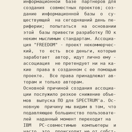
       информационной  базе  партнеров для

       создания  совместных проектов; соз-

       дание  информационной  базы  о  су-

       ществующей  на сегодняшний день пе-

       риферии;  попытаться  на  основании

       этой  базы привести разработку ПО к

       неким мыслимым стандартам. Ассоциа-

       ция 
"FREEDOM" 
- проект некоммерчес-

       кий,  то  есть  все деньги, которые

       заработает  автор, идут лично ему -

       ассоциация  не претендует ни на ка-

       кие  права в созданном с ее помощью

       проекте.  Все права принадлежат ав-

       торам и только авторам.

       Основной причиной создания ассоциа-

       ции послужило резкое снижение объе-

       мов  выпуска ПО для SPECTRUM'а. Ос-

       новную  причину мы видим в том, что

       подавляющее большинство пользовате-

       лей  наданный момент переходит на

       IBM   PC-совместимые  компьютеры  и

       часто  это  происходит не от собст-
