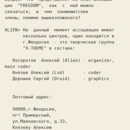
ция  
"FREEDOM",  
как  с  ней можно

связаться;  и  чем  занимаютсяее

члены, помимо вышеизложеного?

ALIEN> 
На  данный  момент ассоциация имеет

       несколько центров, один находится в

       г.Феодосия  - это творческая группа

"X-THEME" 
в составе:

Косоротов  Алексей 
(Alien) 
- organizer,

main coder

Князев Алексей 
(Lsd)       
- coder

Дорошев Сергей 
(Druid)     
- graphics

   Почтовый адрес:

   Князеву Алексею
