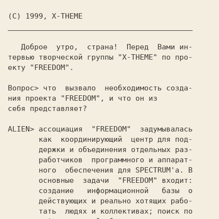
__________________________________________

Доброе  утро,  страна!  Перед  Вами ин-

тервью творческой группы 
"X-THEME" 
по про-

екту 
"FREEDOM".

Вопрос> 
что  вызвало  необходимость созда-

ния проекта 
"FREEDOM", 
и что он из

себя представляет?

ALIEN> 
ассоциация  
"FREEDOM"  
задумывалась

       как  координирующий  центр для под-

       держки и объединения отдельных раз-

       работчиков  программного и аппарат-

       ного  обеспечения для SPECTRUM'а. В

       основные  задачи  
"FREEDOM" 
входит:

       создание   информационной   базы  о

       действующих и реально хотящих рабо-

       тать  людях и коллективах; поиск по
