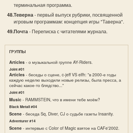
терминальная программа.
Теверна
- первый выпуск рубрики, посвященной
игровым программам: концепция игры "Таверна".
Почта
- Переписка с читателями журнала.
ГРУППЫ
Articles
- о музыкальной группе AY-Riders.
Joint #01
Articles
- беседы о сцене, c-jeff VS elfh: "в 2000-е годы
каждую неделю выходили новые релизы, была пресса, а
сейчас какое-то блядство..."
Joint #01
Music
- RAMMSTEIN, что в имени тебе моём?
Black Metall #04
Scene
- беседа Sq, Diver, CJ о судьбе газеты Insanity.
Adventurer #14
Scene
- интервью с Color of Magic взятое на CAFe'2002.