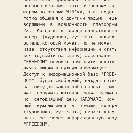
       венного желания стать очередным ла-

       мером за окнами WIN'xx, а от недос-

       татка общения с другими людьми, еще

       верящими  в  возможности  платформы

       ZX.  Когда вы в городе единственный

       кодер, (художник, музыкант, пользо-

       ватель,который хочет, но не может

       изза  отсутствия информации и стать

       кем-то,выйти на сцену) ассоциация

"FREEDOM" 
поможет вам найти необхо-

       димых людей и нужную информацию.

       Доступ к информационной базе 
       DOM"  
будет свободный; каждая груп-

       па, пишущая какой-либо проект, смо-

       жет  получить каталог существующего

       на  сегодняшний день HARDWARE, каж-

       дый  нуждающийся  в  помощи  кодера

       (художника, музыканта) сможет полу-

       чить  ее  через информационную базу

"FREEDOM".
