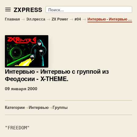
ZXPRESS
Поиск
→
→
→
→
Главная
Эл.пресса
ZX Power
#04
Интервью - Интервью с группой из Феодосии - X-THEME.
Интервью
- Интервью с группой из
Феодосии - X-THEME.
09 января 2000
Категории
→
Интервью
→
Группы
"FREEDOM"
