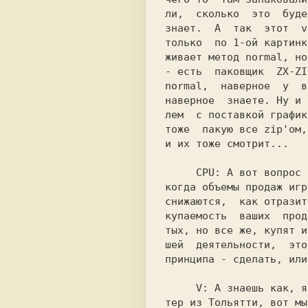
ли,  сколько  это  буде
знает.  А  так  этот  v
только  по 1-ой картинк
живает метод normal, но
- есть  паковщик  
ZX-ZI
normal,  наверное  у  в
наверное  знаете. Ну и 
лем  с поставкой график
тоже  пакую все zip'ом,
и их тоже смотрит...

     CPU: 
А вот вопрос 
когда объемы продаж игр
снижаются,  как отразит
купаемость  ваших  прод
тых, но все же, купят и
шей  деятельности,  это
принципа - сделать, или
     V: 
А знаешь как, я
тер из Тольятти, вот мы