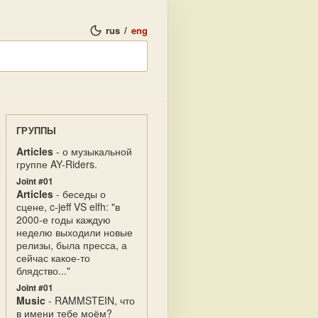
rus
/
eng
ГРУППЫ
Articles
- о музыкальной
группе AY-Riders.
Joint #01
Articles
- беседы о
сцене, c-jeff VS elfh: "в
2000-е годы каждую
неделю выходили новые
релизы, была пресса, а
сейчас какое-то
блядство..."
Joint #01
Music
- RAMMSTEIN, что
в имени тебе моём?