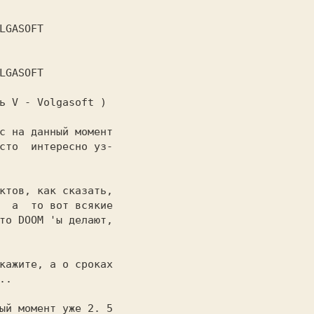
сь 
V 
- 
Volgasoft 
)

с на данный момент

сто  интересно уз-

ктов, как сказать,

то 
DOOM 
'ы делают,

кажите, а о сроках

.

ый момент уже 2. 5
