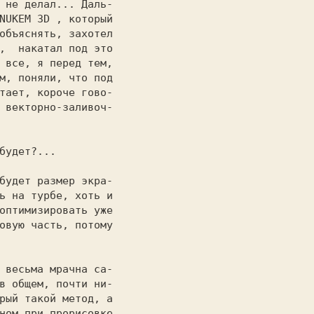
 не делал... Даль-

NUKEM 3D 
, который

объяснять, захотел

,  накатал под это

 все, я перед тем,

м, поняли, что под

тает, короче гово-

 векторно-заливоч-

будет?...

будет размер экра-

ь на турбе, хоть и

оптимизировать уже

овую часть, потому

 весьма мрачна са-

в общем, почти ни-

рый такой метод, а

ном при прорисовке
