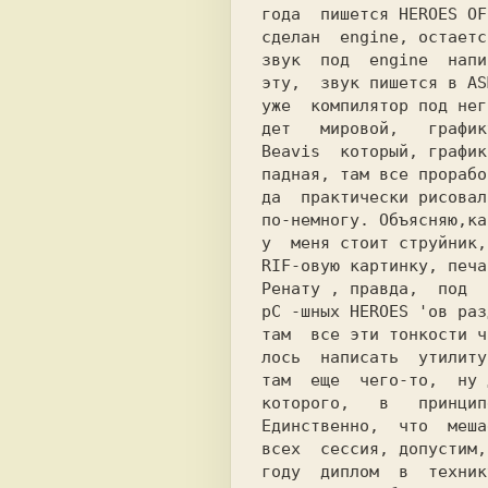
года  пишется 
HEROES OF
сделан  engine, остаетс
звук  под  engine  напи
эту,  звук пишется в 
АS
уже  компилятор под нег
дет   мировой,   график
Beavis  
который, график
падная, там все прорабо
да  практически рисовал
по-немногу. Объясняю,ка
у  меня стоит струйник,
RIF-овую картинку, печа
pC 
-шных 
HEROES 
'ов раз
там  все эти тонкости ч
лось  написать  утилиту
там  еще  чего-то,  ну 
которого,   в   принцип
Единственно,  что  меша
всех  сессия, допустим,
году  диплом  в  техник