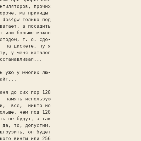
нтиляторов, прочих

ороче, мы прикиды-

ватает, а посадить

т или больше можно

етодом, т. е. сде-

  на дискете, ну я

ту, у меня каталог

сстанавливал...

ь уже у многих лю-

айт...

еня до сих пор 128

  память использую

и,  все,  никто не

ольше, чем под 128

ть не будут, а так

 да, то, допустим,

дгрузить, он будет

кого винты или 256
