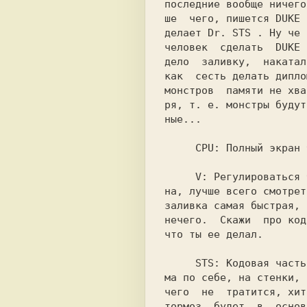
последние вообще ничего
ше  чего, пишется 
DUKE 
делает 
Dr. STS 
. Ну че 
человек  сделать  
DUKE 
дело  заливку,  накатал
как  сесть делать дипло
монстров  памяти не хва
ря, т. е. монстры будут
ные...

     CPU: 
Полный экран 
     V: 
Регулироваться 
на, лучше всего смотрет
заливка самая быстрая, 
нечего.  Скажи  про код
что ты ее делал.

     STS: 
Кодовая часть
ма по себе, на стенки, 
чего  не  тратится, хит
тормоз  будет  в  основ