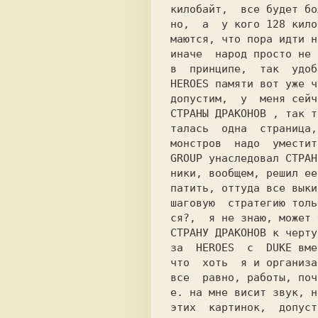
килобайт,  все будет бо
но,  а  у кого 128 кило
маются, что пора идти н
иначе  народ просто не 
HEROES 
памяти вот уже ч
СТРАНЫ ДРАКОНОВ 
, так т
талась  одна  страница,
монстров  надо  уместит
GROUP 
унаследовал 
СТРАН
ники, вообщем, решил ее
патить, оттуда все выки
шаговую  стратегию толь
СТРАНУ ДРАКОНОВ 
к черту
за  
HЕROES  
с  
DUКЕ 
вме
что  хоть  я и организа
все  равно, работы, поч
е. на мне висит звук, н
этих  картинок,  допуст