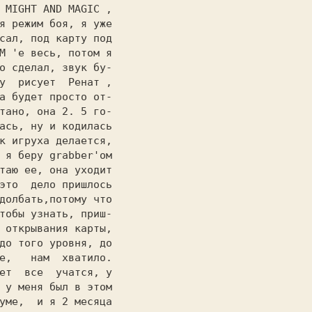
 MIGHT AND MAGIC 
,

я режим боя, я уже

сал, под карту под

М 
'е весь, потом я

о сделал, звук бу-

у  рисует  
Ренат 
а будет просто от-

тано, она 2. 5 го-

ась, ну и кодилась

к игруха делается,

 я беру grabber'ом

таю ее, она уходит

долбать,потому что

тобы узнать, приш-

 открывания карты,

до того уровня, до

е,   нам  хватило.

ет  все  учатся, у

 у меня был в этом

уме,  и я 2 месяца
