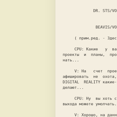
             DR. STS/VOLGASOFT

              BEAVIS/VOLGASOFT

     ( прим.ред. - Зде
     CPU: 
Какие   у  ва
проекты  и  планы,  про
нать...

     V: 
На   счет  прое
DIGITAL  REALITY 
какие-
делают...

     CPU: 
Ну  вы хоть с
выхода можете умолчать..
     V: 
Хорошо, на данн