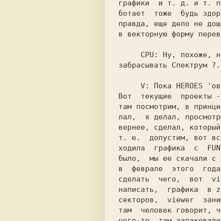
графики  и т. д. и т. п
ботает  тоже  будь здор
правда, еще дело не дош
в векторную форму перев
     CPU: 
Ну, похоже, н
забрасывать 
Спектрум 
?.
     V: 
Пока 
HEROES 
'ов
Вот  текущие  проекты -
там посмотрим, в принци
лал,  я делал, просмотр
вернее, сделал, который
т. е.  допустим, вот вс
ходила  графика  с  
FUN
было,  мы ее скачали с 
в  феврале  этого  года
сделать  чего,  вот  vi
написать,  графика  в z
секторов,  viewer  зани
там  человек говорит, ч
чего-то  там запаковали