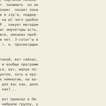
т  занимать  он не

iewer  лазает пока

е в zip'e, поддер-

 на 
pC 
чего удобно

P 
, пакует методом

ас эмуляторы есть,

все, никаких проб-

и нет. 3-color'ы я

 т. е. просмотрщик

такой, вот сейчас,

 и вообще программ

ся, вот, малая по-

уктов, хоть и кру-

х немногие, на ва-

 для вас как, дело

 как?...

 вот приехал в Пи-

 набрали группу, у
