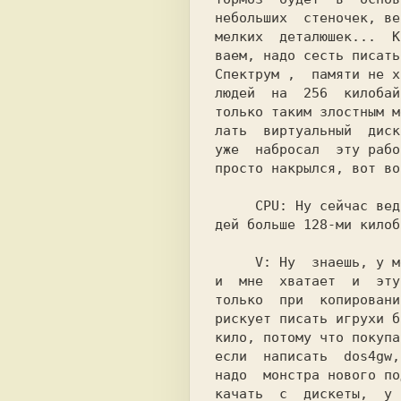
небольших  стеночек, ве
мелких  деталюшек...  К
Спектрум 
,  памяти не х
людей  на  256  килобай
только таким злостным м
лать  виртуальный  диск
уже  набросал  эту рабо
просто накрылся, вот во
     CPU: 
Ну сейчас вед
дей больше 128-ми килоб
     V: 
Ну  знаешь, у м
и  мне  хватает  и  эту
только  при  копировани
рискует писать игрухи б
кило, потому что покупа
если  написать  dos4gw,
надо  монстра нового по
качать  с  дискеты,  у 