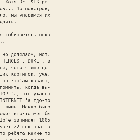
. Хотя 
Dr. STS 
ра-

ов... До монстров,

ло, мы упаримся их

одить.

е собираетесь пока

..

 не доделаем, нет.

 
HEROES 
, 
DUKE 
, а

пе, чего я еще де-

щик картинок, уже,

 по zip'ам лазает,

помнить, когда вы-

TOP 
'a, это ужасно

INTERNET 
'a где-то

  лишь. Можно было

ewer кто-то мог бы

ip'e занимает 1005

мает 22 сектора, а

то ребята какие-то

, картинок попиха-
