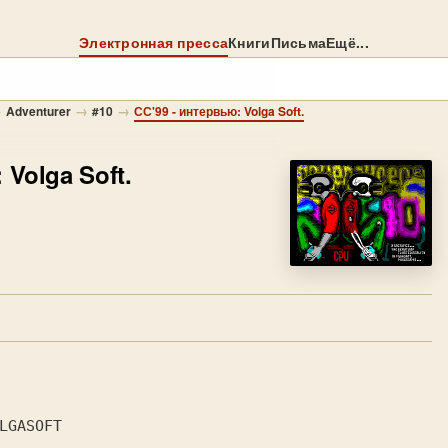
Электронная пресса
Книги
Письма
Ещё...
→
→
→
Adventurer
#10
СС'99 - интервью: Volga Soft.
Volga Soft.