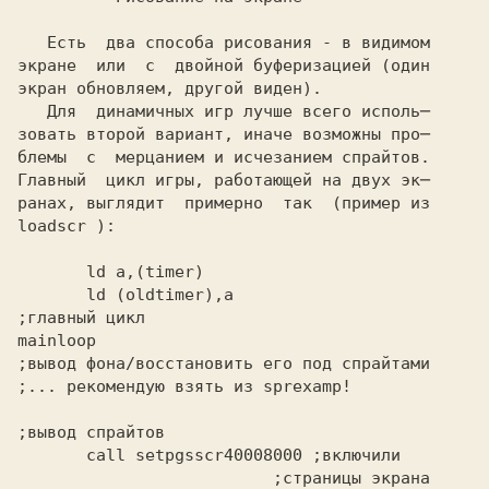
   Есть  два способа рисования - в видимом

экране  или  с  двойной буферизацией (один

экран обновляем, другой виден).

   Для  динамичных игр лучше всего исполь─

зовать второй вариант, иначе возможны про─

блемы  с  мерцанием и исчезанием спрайтов.

Главный  цикл игры, работающей на двух эк─

ранах, выглядит  примерно  так  (пример из
loadscr
 ):
       ld (oldtimer),a
;главный цикл
mainloop
;вывод фона/восстановить его под спрайтами
;... рекомендую взять из sprexamp!
;вывод спрайтов
       call setpgsscr40008000
 ;включили