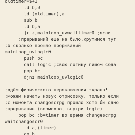
oldtimer=$+1
       jr z,mainloop_uvwaittimer0
     ;прерываний ещё не было,крутимся тут
;b=сколько прошло прерываний
mainloop_uvlogic0
       call logic
;ждём физического переключения экрана!
;можем начать новую отрисовку, только если
;с момента changescrpg прошло хотя бы одно
;прерывание (возможно, внутри logic)
     pop bc
 ;b=timer во время changescrpg
waitchangescr0