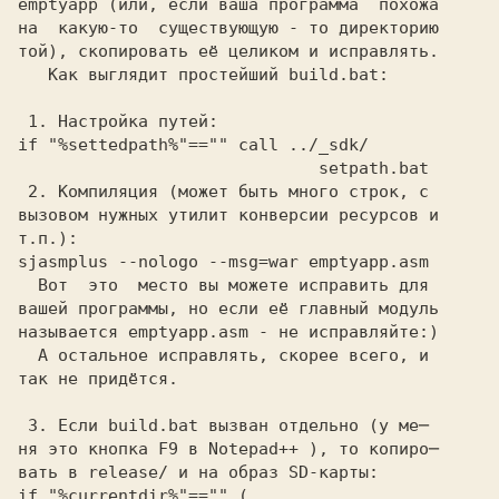
emptyapp
 (или, если ваша программа  похожа
на  какую-то  существующую - то директорию
той), скопировать её целиком и исправлять.

   Как выглядит простейший
 build.bat:
 1.
 Настройка путей:
if "%settedpath%"=="" call ../_sdk/
 2.
 Компиляция (может быть много строк, с
вызовом нужных утилит конверсии ресурсов и
т.п.):
sjasmplus --nologo --msg=war emptyapp.asm
  Вот  это  место вы можете исправить для
вашей программы, но если её главный модуль
называется
 emptyapp.asm
 - не исправляйте:)
  А остальное исправлять, скорее всего, и
так не придётся.
 3.
 Если
 build.bat
 вызван отдельно (у ме─
ня это кнопка F9 в
 Notepad++
 ), то копиро─
вать в
 release/
 и на образ SD-карты:
if "%currentdir%"=="" (