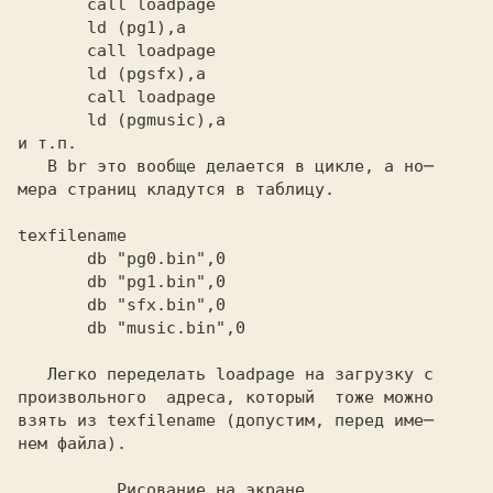
       ld (pgmusic),a
и т.п.

   В
 br
 это вообще делается в цикле, а но─

texfilename
       db "music.bin",0
   Легко переделать
 loadpage
 на загрузку с

произвольного  адреса, который  тоже можно

взять из
 texfilename
 (допустим, перед име─

нем файла).

          Рисование на экране