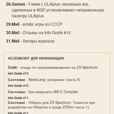
Games
- Глюки с ULAplus: несколько игр,
сделанных в AGD устанавливают неправильную
палитру ULAplus
Mail
- errata: игры из СССР
Mail
- Отзывы на Info Guide #12
Mail
- Авторы журнала
АССЕМБЛЕР ДЛЯ НАЧИНАЮЩИХ
Code
- этюды по программированию на ZX Spectrum
Info Guide #13
Системки
- NedoLang: ускорение (часть 5).
Info Guide #12
Системки
- Как приручить IAR C Compiler.
Info Guide #11
Системки
- Оберон для ZX Spectrum: Тонкости при
разработке на Обероне в среде ZXDev (часть 1).
Info Guide #11