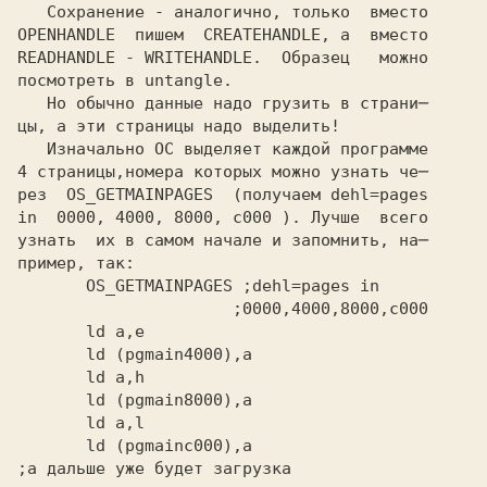
   Сохранение - аналогично, только  вместо
OPENHANDLE 
 пишем 
 CREATEHANDLE,
 а  вместо
READHANDLE
 -
 WRITEHANDLE.
  Образец   можно
посмотреть в
 untangle.
   Но обычно данные надо грузить в страни─

цы, а эти страницы надо выделить!

   Изначально ОС выделяет каждой программе

4 страницы,номера которых можно узнать че─

рез 
 OS_GETMAINPAGES 
 (получаем
 dehl=pages
in  0000, 4000, 8000, c000
 ). Лучше  всего
узнать  их в самом начале и запомнить, на─
       OS_GETMAINPAGES
 ;dehl=pages in
       ld (pgmainc000),a
;а дальше уже будет загрузка