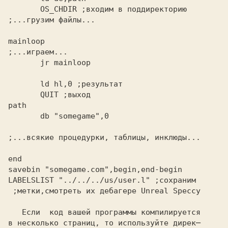
       OS_CHDIR
 ;входим в поддиректорию
;...грузим файлы...
mainloop
;...играем...
       jr mainloop
       ld hl,0
       QUIT
 ;выход
path
;...всякие процедурки, таблицы, инклюды...
end
LABELSLIST "../../../us/user.l"
 ;сохраним
 ;метки,смотреть их дебагере
 Unreal Speccy
   Если  код вашей программы компилируется

в несколько страниц, то используйте дирек─
