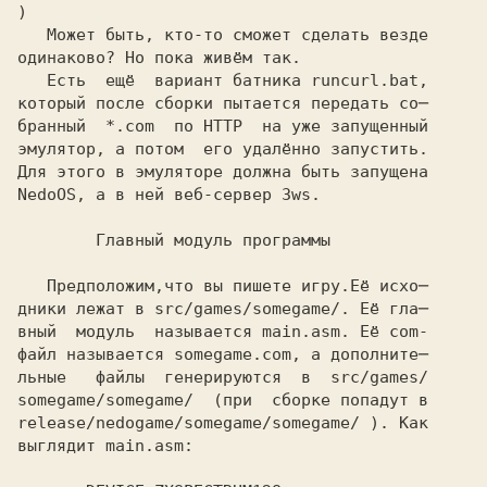
)
   Может быть, кто-то сможет сделать везде
одинаково? Но пока живём так.

   Есть  ещё  вариант батника
 runcurl.bat,
который после сборки пытается передать со─

бранный 
 *.com 
 по HTTP  на уже запущенный

эмулятор, а потом  его удалённо запустить.

Для этого в эмуляторе должна быть запущена

NedoOS,
 а в ней веб-сервер
 3ws.
        Главный модуль программы
   Предположим,что вы пишете игру.Её исхо─

дники лежат в
 src/games/somegame/.
 Её гла─

вный  модуль  называется
 main.asm.
 Её com-

файл называется
 somegame.com,
 а дополните─

льные   файлы  генерируются  в 
 src/games/
somegame/somegame/ 
 (при  сборке попадут в
release/nedogame/somegame/somegame/
 ). Как
выглядит
 main.asm: