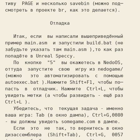
тиву 
 PAGE
 и несколько
 savebin
 (можно под─

смотреть в проекте
 br,
 как это делается).

                Отладка
   Итак, если  вы написали вышеприведённый

пример
 main.asm 
 и запустили
 build.bat
 (не

забудьте указать там
 main.asm
 ),то как раз

попадёте в
 Unreal Speccy.
   По  кнопке 
 "5" 
 вы окажетесь в
 NedoOS,
оттуда  запустите  свою  игру из
 nedogame/
(можно   это  автоматизировать  с  помощью
autoexec.bat
 ).Нажмите
 Shift+F1,
 чтобы по─
пасть  в  отладчик. Нажмите 
 Ctrl+L,
 чтобы

увидеть метки (а чтобы развидеть - ещё раз

Ctrl+L
 ).
   Убедитесь, что  текущая задача - именно

ваша игра:
 Tab
 (в окно дампа),
 Ctrl+G,0080
- вы должны увидеть
 somegame.com
 в дампе.

   Если  это  не  так, то вернитесь в окно

дизассемблера 
 (Shift+Tab), 
 Ctrl+G,
  0057