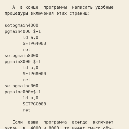
   А  в конце  программы  написать удобные

setpgmain4000
pgmain4000=$+1
       ret
setpgmain8000
pgmain8000=$+1
       ret
setpgmainc000
pgmainc000=$+1
       ret
   Если  ваша  программа  всегда  включает

экран  в  4000 и 8000, то имеет смысл объ─
