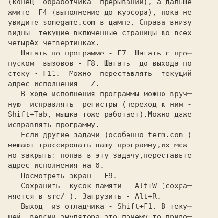
(конец  обработчика  прерываний), а дальше

жмите 
 F4
 (выполнение до курсора), пока не

увидите
 somegame.com
 в дампе. Справа внизу

видны  текущие включенные страницы во всех

четырёх четвертинках.

   Шагать по программе -
 F7.
 Шагать с про─

пуском  вызовов -
 F8.
 Шагать  до выхода по

стеку -
 F11.
  Можно  переставлять  текущий

адрес исполнения -
 Z.
   В ходе исполнения программы можно вруч─

ную  исправлять  регистры (переход к ним -

Shift+Tab,
 мышка тоже работает).Можно даже
исправлять программу.

   Если другие задачи (особенно
 term.com
 )

мешают трассировать вашу программу,их мож─

но закрыть: попав в эту задачу,переставьте

адрес исполнения на
 0.
   Посмотреть экран -
 F9.
   Сохранить  кусок памяти -
 Alt+W
 (сохра─

няется в
 src/
 ). Загрузить -
 Alt+R.
   Выход  из отладчика -
 Shift+F1.
 В теку─

щей  версии эмулятора это почему-то приво─
