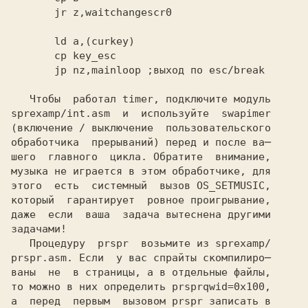
       jr z,waitchangescr0
       jp nz,mainloop
 ;выход по esc/break
   Чтобы  работал
 timer,
 подключите модуль
sprexamp/int.asm 
 и  используйте 
 swapimer
(включение / выключение  пользовательского
обработчика  прерываний) перед и после ва─

шего  главного  цикла. Обратите  внимание,

музыка не играется в этом обработчике, для

этого  есть  системный  вызов
 OS_SETMUSIC,
который  гарантирует  ровное проигрывание,

даже  если  ваша  задача вытеснена другими

задачами!

   Процедуру 
 prspr 
 возьмите из
 sprexamp/
prspr.asm.
 Если  у вас спрайты скомпилиро─
ваны  не  в страницы, а в отдельные файлы,
то можно в них определить
 prsprqwid=0x100,
а  перед  первым  вызовом
 prspr
 записать в