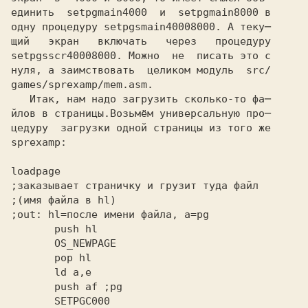
единить 
 setpgmain4000 
 и 
 setpgmain8000
 в

одну процедуру
 setpgsmain40008000.
 А теку─

щий   экран   включать   через   процедуру
setpgsscr40008000.
 Можно  не  писать это с
нуля, а заимствовать  целиком модуль 
 src/
games/sprexamp/mem.asm.
   Итак, нам надо загрузить сколько-то фа─
йлов в страницы.Возьмём универсальную про─

цедуру  загрузки одной страницы из того же
sprexamp:
loadpage
;заказывает страничку и грузит туда файл
;(имя файла в hl)
;out: hl=после имени файла, a=pg
       push af