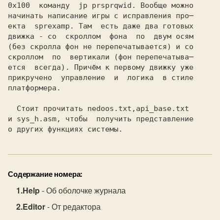
0x100 
 команду 
 jp prsprqwid.
 Вообще можно
начинать написание игры с исправления про─
екта 
 sprexamp.
 Там  есть даже два готовых

движка - со  скроллом  фона  по  двум осям

(без скролла фон не перепечатывается) и со

скроллом  по  вертикали (фон перепечатыва─

ется  всегда). Причём к первому движку уже

прикручено  управление  и  логика  в стиле

платформера.

  Стоит прочитать
 nedoos.txt,api_base.txt
и
 sys_h.asm,
 чтобы  получить представление
о других функциях системы.
Содержание номера:
Help
- Об оболочке журнала
Editor
- От редактора