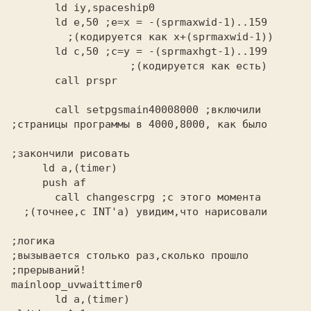
       ld e,50
 ;e=x = -(sprmaxwid-1)..159
       ld c,50
       call prspr
       call setpgsmain40008000
;закончили рисовать
       call changescrpg
;логика
;вызывается столько раз,сколько прошло
;прерываний!
mainloop_uvwaittimer0
       ld a,(timer)