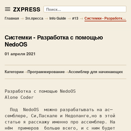
ZXPRESS
Поиск
→
→
→
→
Главная
Эл.пресса
Info Guide
#13
Системки - Разработка с помощью NedoOS
Системки
- Разработка с помощью
NedoOS
01 апреля 2021
Категории
→
Программирование
→
Ассемблер для начинающих
Разработка с помощью NedoOS
Alone Coder
  Под 
 NedoOS 
 можно разрабатывать на ас─
семблере, Си,Паскале и Недоланге,но в этой
статье я расскажу именно про ассемблер. На
нём  примеров  больше всего, и с ним будет