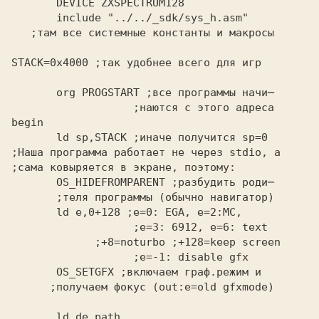
STACK=0x4000
 ;так удобнее всего для игр
       org PROGSTART
                   ;наются с этого адреса
begin
       ld sp,STACK
 ;иначе получится sp=0
;Наша программа работает не через stdio, а
;сама ковыряется в экране, поэтому:
       OS_HIDEFROMPARENT
       ld e,0+128
 ;e=0: EGA, e=2:MC,
 ;e=3: 6912, e=6: text
    ;+8=noturbo ;+128=keep screen
       OS_SETGFX
      ;получаем фокус (out:e=old gfxmode)