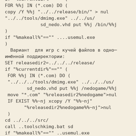
if "%makeall%"=="" ....usemul.exe
)
  Вариант  для игр с кучей файлов в одно─
имённой поддиректории:
SET releasedir2=../../../release/
if "%currentdir%"=="" (
if "%makeall%"=="" ..usemul.exe