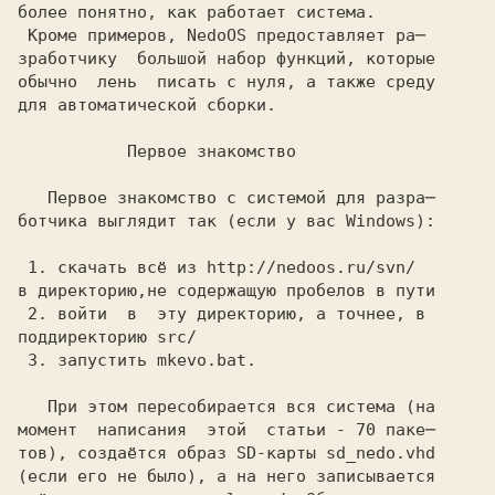
более понятно, как работает система.
 Кроме примеров,
 NedoOS
 предоставляет ра─
зработчику  большой набор функций, которые
обычно  лень  писать с нуля, а также среду
для автоматической сборки.
           Первое знакомство
   Первое знакомство с системой для разра─

ботчика выглядит так (если у вас Windows):

 1.
 скачать всё из
 http://nedoos.ru/svn/
в директорию,не содержащую пробелов в пути
 2.
 войти  в  эту директорию, а точнее, в
поддиректорию
 src/
 3.
 запустить
 mkevo.bat.
   При этом пересобирается вся система (на

момент  написания  этой  статьи - 70 паке─

тов), создаётся образ SD-карты
 sd_nedo.vhd
(если его не было), а на него записывается
