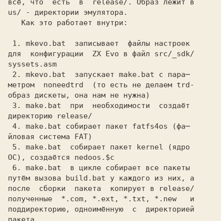
всё, что  есть  в 
 release/.
 Образ лежит в
us/
 - директории эмулятора.
   Как это работает внутри:
 1.
 mkevo.bat 
 записывает  файлы настроек
для  конфигурации  ZX Evo в файл
 src/_sdk/
syssets.asm
 2.
 mkevo.bat 
 запускает
 make.bat
 с пара─
метром 
 noneedtrd 
 (то есть не делаем trd-
образ дискеты, она нам не нужна)
 3.
 make.bat 
 при  необходимости  создаёт
директорию
 release/
 4.
 make.bat
 собирает пакет
 fatfs4os
 (фа─
йловая система FAT)
 5.
 make.bat 
 собирает пакет
 kernel
 (ядро
ОС), создаётся
 nedoos.$c
 6.
 make.bat 
 в цикле собирает все пакеты
путём вызова
 build.bat
 у каждого из них, а
после  сборки  пакета  копирует в
 release/
полученные 
 *.com,
 *.ext,
 *.txt,
 *.new  
 и
поддиректорию, одноимённую  с  директорией
пакета