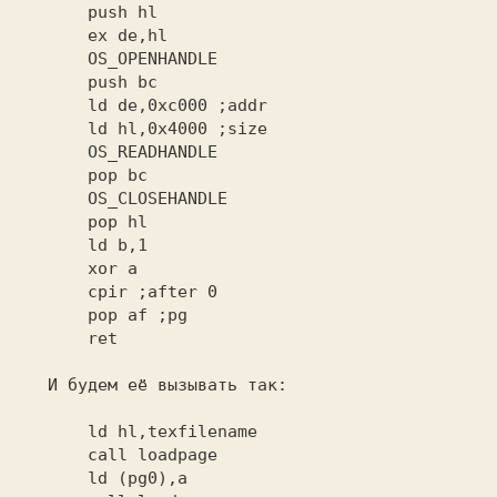
       ld de,0xc000
       ld hl,0x4000
       cpir
       pop af
       ret
   И будем её вызывать так:
