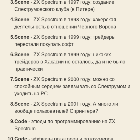
Scene
- ZX Spectrum в 1997 году: создание
Спектрумовского клуба (в Питере)
Scene
- ZX Spectrum в 1998 году: хакерская
деятельность в отношении Черного Ворона
Scene
- ZX Spectrum в 1999 году: трейдеры
перестали покупать софт
Scene
- ZX Spectrum в 1999 году: никаких
трейдеров в Хакасии не осталось, да и не было
практически
Scene
- ZX Spectrum в 2000 году: можно со
спокойным сердцем завязывать со Спектрумом и
уходить на РС
Scene
- ZX Spectrum в 2001 году: А много ли
вообще пользователей Спpинтеpа?
Code
- этюды по программированию на ZX
Spectrum
Code
- эффекты ротаторов и ротозумеров