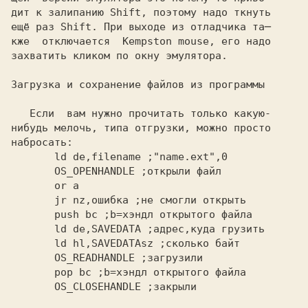
дит к залипанию
 Shift,
 поэтому надо ткнуть

ещё раз
 Shift.
 При выходе из отладчика та─

кже  отключается 
 Kempston mouse,
 его надо

захватить кликом по окну эмулятора.

Загрузка и сохранение файлов из программы
   Если  вам нужно прочитать только какую-

нибудь мелочь, типа отгрузки, можно просто

       ld de,filename
       OS_OPENHANDLE
       jr nz,ошибка
       push bc
       ld de,SAVEDATA
       ld hl,SAVEDATAsz
       OS_READHANDLE
       pop bc
       OS_CLOSEHANDLE
 ;закрыли