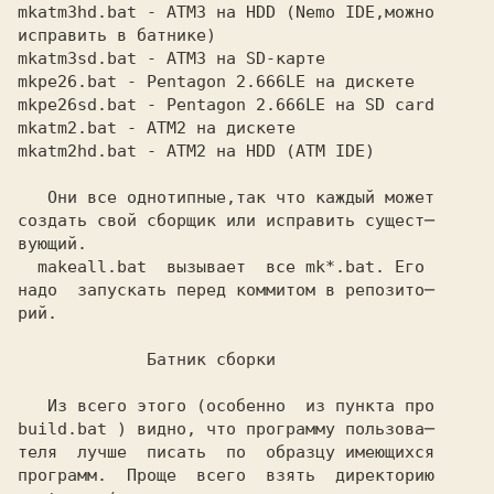
mkatm3hd.bat
 - ATM3 на HDD (Nemo IDE,можно
исправить в батнике)
mkatm3sd.bat
 - ATM3 на SD-карте
mkpe26.bat
 - Pentagon 2.666LE на дискете
mkpe26sd.bat
 - Pentagon 2.666LE на SD card
mkatm2.bat
 - ATM2 на дискете
mkatm2hd.bat
 - ATM2 на HDD (ATM IDE)
   Они все однотипные,так что каждый может

создать свой сборщик или исправить сущест─

  makeall.bat 
 вызывает  все
 mk*.bat.
 Его

надо  запускать перед коммитом в репозито─

рий.

             Батник сборки
   Из всего этого (особенно  из пункта про
build.bat
 ) видно, что программу пользова─
теля  лучше  писать  по  образцу имеющихся
программ.  Проще  всего  взять  директорию