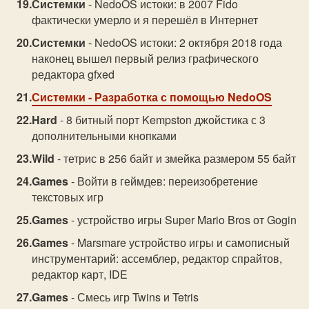
Системки
- NedoOS истоки: в 2007 Fido
фактически умерло и я перешёл в Интернет
Системки
- NedoOS истоки: 2 октября 2018 года
наконец вышел первый релиз графического
редактора gfxed
Системки
- Разработка с помощью NedoOS
Hard
- 8 битный порт Kempston джойстика с 3
дополнительными кнопками
Wild
- тетрис в 256 байт и змейка размером 55 байт
Games
- Войти в геймдев: переизобретение
текстовых игр
Games
- устройство игры Super Mario Bros от Gogin
Games
- Marsmare устройство игры и самописный
инструментарий: ассемблер, редактор спрайтов,
редактор карт, IDE
Games
- Смесь игр Twins и Tetris