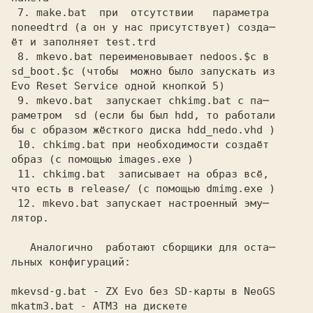
 7.
 make.bat 
 при  отсутствии   параметра
noneedtrd
 (а он у нас присутствует) созда─
ёт и заполняет
 test.trd
 8.
 mkevo.bat
 переименовывает
 nedoos.$c
 в
sd_boot.$c
 (чтобы  можно было запускать из
Evo Reset Service
 одной кнопкой 5)
 9.
 mkevo.bat 
 запускает
 chkimg.bat
 с па─
раметром 
 sd
 (если бы был
 hdd,
 то работали
бы с образом жёсткого диска
 hdd_nedo.vhd
 )
 10.
 chkimg.bat
 при необходимости создаёт
образ (с помощью
 images.exe
 )
 11.
 chkimg.bat 
 записывает на образ всё,
что есть в
 release/
 (с помощью
 dmimg.exe
 )
 12.
 mkevo.bat
 запускает настроенный эму─
лятор.
   Аналогично  работают сборщики для оста─

mkevsd-g.bat
 - ZX Evo без SD-карты в NeoGS
mkatm3.bat
 - ATM3 на дискете