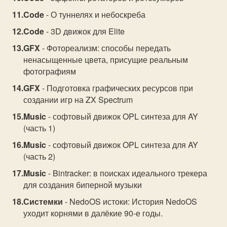
Code
- О туннелях и небоскреба
Code
- 3D движок для Elite
GFX
- Фотореализм: способы передать
ненасыщенные цвета, присущие реальным
фотографиям
GFX
- Подготовка графических ресурсов при
создании игр на ZX Spectrum
Music
- софтовый движок OPL синтеза для AY
(часть 1)
Music
- софтовый движок OPL синтеза для AY
(часть 2)
Music
- Bintracker: в поисках идеального трекера
для создания биперной музыки
Системки
- NedoOS истоки: История NedoOS
уходит корнями в далёкие 90-е годы.