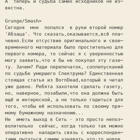
А  теперь и судьба самих исходников не из─
вестна.
Grunge/Smash>
Сегодня  мне  попался  в руки второй номер

'Абзаца'. Что сказать,оказывается,всё пла─

чевно.Если отсуствие оригинального и свое─

временного материала было простительно для

первого номера, то сейчас я с уверенностью

могу заявить,что я бы не покупал эту газе─

ту. Зачем? Pади перепечаток, соплепусканий

по судьбе умершего Спектрума? Единственная

стоящая статья из BornDead,который я читал

уже давно. Pебята захотели сделать газету,

но, наверное, позабыли,что она должна быть

ещё и интересной, а не только годиться для

того, чтобы её использовать по своему пря─

мому бумажному назначению...

Hе  иметь выход в Сеть - это просто непоз─

волительно  сейчас, когда только так можно

оперативно  наладить связь с корреспонден─

тами,пытаться самим узнавать что-то новое.
