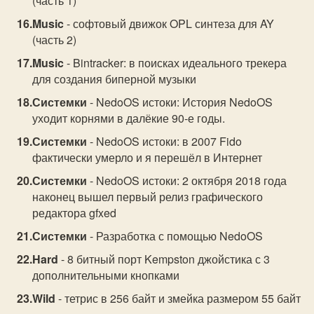
(часть 1)
Music
- софтовый движок OPL синтеза для AY
(часть 2)
Music
- Bintracker: в поисках идеального трекера
для создания биперной музыки
Системки
- NedoOS истоки: История NedoOS
уходит корнями в далёкие 90-е годы.
Системки
- NedoOS истоки: в 2007 Fido
фактически умерло и я перешёл в Интернет
Системки
- NedoOS истоки: 2 октября 2018 года
наконец вышел первый релиз графического
редактора gfxed
Системки
- Разработка с помощью NedoOS
Hard
- 8 битный порт Kempston джойстика с 3
дополнительными кнопками
Wild
- тетрис в 256 байт и змейка размером 55 байт