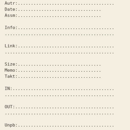
Autr:.....................................
Date:................................
Assm:................................
Info:.....................................
..........................................
Link:.....................................
..........................................
Size:................................
Memo:................................
Takt:................................
IN:.......................................
..........................................
OUT:......................................
..........................................
Unpb:.....................................