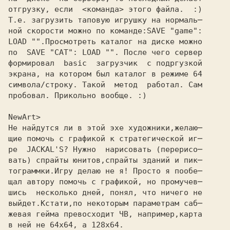
отгрузку, если  <команда> этого файла.  :)
Т.е. загрузить таповую игрушку на нормаль─
ной скорости можно по команде:SAVE "game":
LOAD "".Просмотреть каталог на диске можно
по  SAVE "CAT": LOAD "". После чего сервер
формировал  basic  загрузчик  с подргузкой
экрана, на котором был каталог в режиме 64
символа/строку. Такой  метод  работал. Сам
пробовал. Прикольно вообще. :)
NewArt>
Hе найдутся ли в этой эхе художники,желаю─
щие помочь с графикой к стратегической иг─
ре  JACKAL'S? Hужно  нарисовать (перерисо─
вать) спрайты юнитов,спрайты зданий и пик─
тограммки.Игру делаю не я! Просто я пообе─
щал автору помочь с графикой, но промучев─
шись  несколько дней, понял, что ничего не
выйдет.Кстати,по некоторым параметрам саб─
жевая гейма превосходит ЧВ, например,карта
в ней не 64х64, а 128х64.