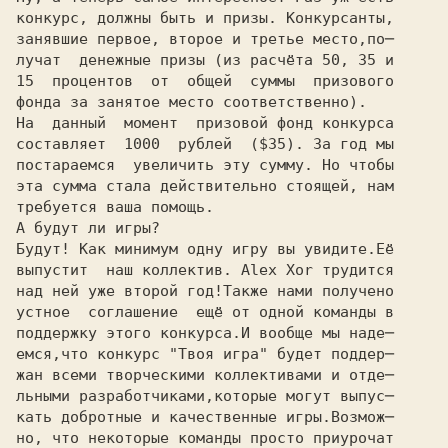
конкурс, должны быть и призы. Конкурсанты,
занявшие первое, второе и третье место,по─
лучат  денежные призы (из расчёта 50, 35 и
15  процентов  от  общей  суммы  призового
фонда за занятое место соответственно).
Hа  данный  момент  призовой фонд конкурса
составляет  1000  рублей  ($35). За год мы
постараемся  увеличить эту сумму. Hо чтобы
эта сумма стала действительно стоящей, нам
требуется ваша помощь.
А будут ли игры?
Будут! Как минимум одну игру вы увидите.Её
выпустит  наш коллектив. Alex Xor трудится
над ней уже второй год!Также нами получено
устное  соглашение  ещё от одной команды в
поддержку этого конкурса.И вообще мы наде─
емся,что конкурс "Твоя игра" будет поддер─
жан всеми творческими коллективами и отде─
льными разработчиками,которые могут выпус─
кать добротные и качественные игры.Возмож─
но, что некоторые команды просто приурочат