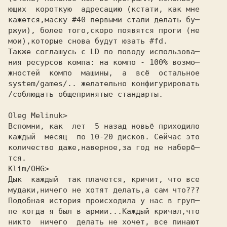
ющих  короткую  адресацию (кстати, как мне
кажется,маску #40 первыми стали делать бу─
ржуи), более того,скоро появятся проги (не
мои),которые снова будут юзать #fd.
Также соглашусь с LD по поводу использова─
ния ресурсов компа: на компо - 100% возмо─
жностей  компо  машины,  а  всё  остальное
system/games/.. желательно конфигурировать
/соблюдать общепринятые стандарты.
Oleg Melinuk>
Вспомни, как  лет  5 назад новьё приходило
каждый  месяц  по 10-20 дисков. Сейчас это
количество даже,наверное,за год не наберё─
тся.
Klim/OHG>
Дык  каждый  так плачется, кричит, что все
мудаки,ничего не хотят делать,а сам что???
Подобная история происходила у нас в груп─
пе когда я был в армии...Каждый кричал,что
никто  ничего  делать не хочет, все пинают