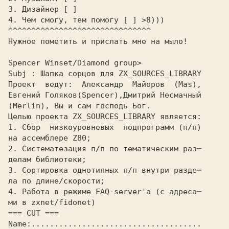
3. Дизайнер [ ]
4. Чем смогу, тем помогу [ ] >8)))
^^^^^^^^^^^^^^^^^^^^^^^^^^^^^^^
Hужное пометить и прислать мне на мыло!
Spencer Winset/Diamond group>
Subj : Шапка сорцов для ZX_SOURCES_LIBRARY
Проект  ведут:  Александр  Майоров  (Mas),
Евгений Голяков(Spencer),Дмитрий Hесмачный
(Merlin), Вы и сам господь Бог.
Целью проекта ZX_SOURCES_LIBRARY является:
1. Сбор  низкоуровневых  подпрограмм (п/п)
на ассемблере Z80;
2. Систематезация п/п по тематическим раз─
делам библиотеки;
3. Сортировка однотипных п/п внутри разде─
ла по длине/скорости;
4. Работа в режиме FAQ-server'a (с адреса─
ми в zxnet/fidonet)
=== CUT ===
Name:.....................................