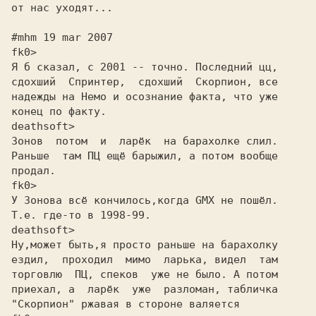
от нас уходят...
#mhm 19 mar 2007
fk0>
Я б сказал, с 2001 -- точно. Последний цц,
сдохший  Спринтер,  сдохший  Скорпион, все
надежды на Немо и осознание факта, что уже
конец по факту.
deathsoft>
Зонов  потом  и  ларёк  на барахолке слил.

Раньше  там ПЦ ещё барыжил, а потом вообще

продал.

fk0>
У Зонова всё кончилось,когда GMX не пошёл.
Т.е. где-то в 1998-99.
deathsoft>
Ну,может быть,я просто раньше на барахолку

ездил,  проходил  мимо  ларька, видел  там

торговлю  ПЦ, спеков  уже не было. А потом

приехал, а  ларёк  уже  разломан, табличка

"Скорпион" ржавая в стороне валяется
