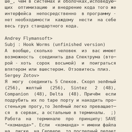
ше_, чем в системах и оболочках,исповедую─

щих  оптимизацию  и внедрение кода того же

интерфейса  непосредственно  в программу -

нет необходимости  каждому  нести  на себе

Andrey Flymansoft>
Subj : Hook Worms (unfinished version)
А  вообще, сколько  человек  из  вас имеют
возможность  соединить два Спектрума (вто─
рой - хоть  сорок  восьмой)  и  поиграться
впятером или вшестером. Отзовитесь плиз.
Sergey Zotov>
Я  могу  соединить 5 Спеков. Скорп зелёный
(256),  желтый   (256),  Sintez   2  (48),
Companion  (48), Delta  (48). Причём  если
подрубить их по tape порту и накодить про─
стенькую прогу,то Зелёный легко преващает─
ся  в сервак, а остальные в терминалы.  ;)
Работа  на  терминале  про  принципу: SAVE
"<команда>". Если  <команда> = имени файла
на  диске  на Сервере, то последный делает