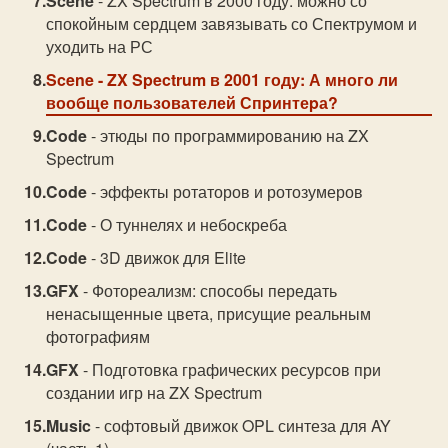
Scene
- ZX Spectrum в 2000 году: можно со
спокойным сердцем завязывать со Спектрумом и
уходить на РС
Scene
- ZX Spectrum в 2001 году: А много ли
вообще пользователей Спpинтеpа?
Code
- этюды по программированию на ZX
Spectrum
Code
- эффекты ротаторов и ротозумеров
Code
- О туннелях и небоскреба
Code
- 3D движок для Elite
GFX
- Фотореализм: способы передать
ненасыщенные цвета, присущие реальным
фотографиям
GFX
- Подготовка графических ресурсов при
создании игр на ZX Spectrum
Music
- софтовый движок OPL синтеза для AY