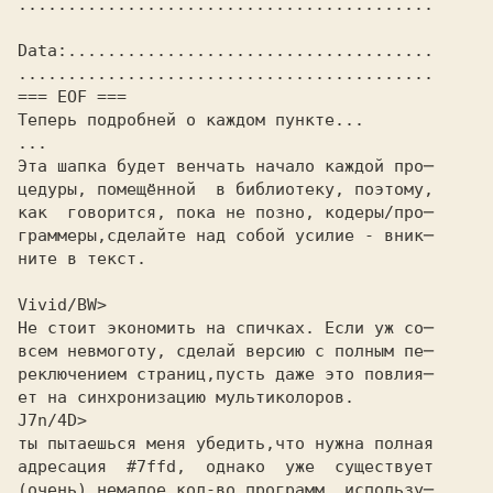
..........................................
Data:.....................................
..........................................
=== EOF ===
Теперь подробней о каждом пункте...
...
Эта шапка будет венчать начало каждой про─
цедуры, помещённой  в библиотеку, поэтому,
как  говорится, пока не позно, кодеры/про─
граммеры,сделайте над собой усилие - вник─
ните в текст.
Vivid/BW>
Hе стоит экономить на спичках. Если уж со─
всем невмоготу, сделай версию с полным пе─
реключением страниц,пусть даже это повлия─
ет на синхронизацию мультиколоров.
J7n/4D>
ты пытаешься меня убедить,что нужна полная
адресация  #7ffd,  однако  уже  существует
(очень) немалое кол-во программ, использу─