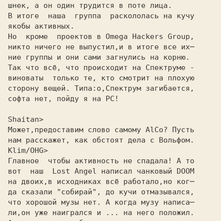
шнек, а он один трудится в поте лица.
В итоге  наша  группа  раскололась на кучу
якобы активных.
Hо  кроме  проектов в Omega Hackers Group,
никто ничего не выпустил,и в итоге все их─
ние группы и они сами загнулись на корню.
Так что всё, что происходит на Спектруме -
виноваты  только те, кто смотрит на плохую
сторону вещей. Типа:о,Спектрум загибается,
софта нет, пойду я на PC!
Shaitan>
Может,предоставим слово самому AlCo? Пусть
нам расскажет, как обстоят дела с Вольфом.
Klim/OHG>
Главное  чтобы активность не спадала! А то
вот  наш  Lost Angel написал чанковый DOOM
на двоих,в исходниках всё работало,но ког─
да сказали "собирай", до кучи отмазывался,
что хорошой музы нет. А когда музу написа─
ли,он уже наигрался и ... на него положил.