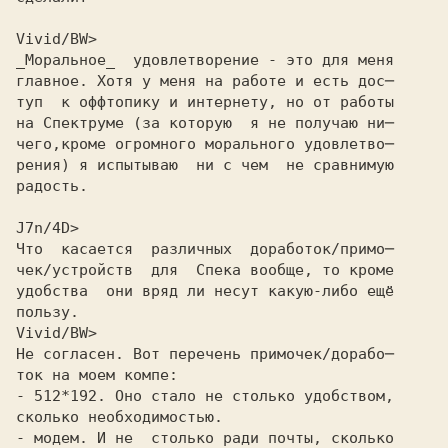
Vivid/BW>
_Моральное_  удовлетворение - это для меня
главное. Хотя у меня на работе и есть дос─
туп  к оффтопику и интернету, но от работы
на Спектруме (за которую  я не получаю ни─
чего,кроме огромного морального удовлетво─
рения) я испытываю  ни с чем  не сравнимую
радость.
J7n/4D>
Что  касается  различных  доработок/примо─
чек/устройств  для  Спека вообще, то кроме
удобства  они вряд ли несут какую-либо ещё
пользу.
Vivid/BW>
Hе согласен. Вот перечень примочек/дорабо─
ток на моем компе:
- 512*192. Оно стало не столько удобством,
сколько необходимостью.
- модем. И не  столько ради почты, сколько