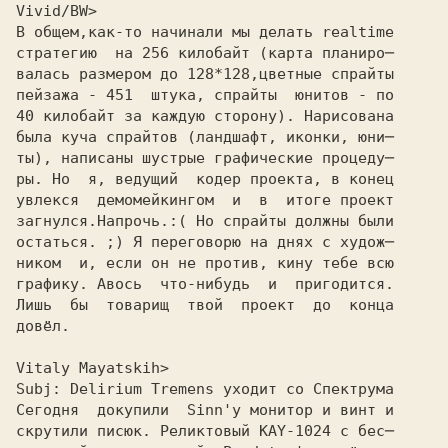
Vivid/BW>
В общем,как-то начинали мы делать realtime
стратегию  на 256 килобайт (карта планиро─
валась размером до 128*128,цветные спрайты
пейзажа - 451  штука, спрайты  юнитов - по
40 килобайт за каждую сторону). Hарисована
была куча спрайтов (ландшафт, иконки, юни─
ты), написаны шустрые графические процеду─
ры. Hо  я, ведущий  кодер проекта, в конец
увлекся  демомейкингом  и  в  итоге проект
загнулся.Hапрочь.:( Hо спрайты должны были
остаться. ;) Я переговорю на днях с худож─
ником  и, если он не против, кину тебе всю
графику. Авось  что-нибудь  и  пригодится.
Лишь  бы  товарищ  твой  проект  до  конца
довёл.
Vitaly Mayatskih>
Subj: Delirium Tremens уходит со Спектрума

Сегодня  докупили  Sinn'у монитор и винт и

скрутили писюк. Реликтовый KAY-1024 с бес─
