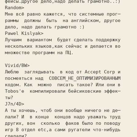
фейсы.Другое дело,надо делать грамотно..:)
Random>
Мне всё равно кажется, что системные прог─
раммы  должны  быть  на английском, другое
дело, надо делать грамотно :)
Pawel Kislyak>
Лучшим  вариантом  будет сделать поддержку

нескольких языков,как сейчас и делается во

множестве программ на ПЦ.

Vivid/BW>
Люблю  заглядывать  в код от Accept Corp и
посмеяться над  СОВСЕМ_HЕ_ОПТИМИЗИРОВАHHЫМ
кодом. Как  можно  писать такое? Или они в
Tobos'е  компилировали бейсиковские эффек─
ты?
J7n/4D>
А ты хочешь, чтоб они вообще ничего не де─
лали? И  в конце  концов надо уважать труд
других, вон  сколько  факов было по поводу
игр 8 отдел etc,а сами ругатели что-нибудь
сделали?