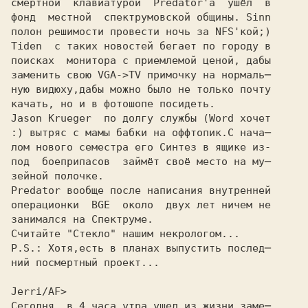
смертной  клавиатурой  Predator'а  ушёл  в

фонд  местной  спектрумовской общины. Sinn

полон решимости провести ночь за NFS'кой;)

Tiden  с таких новостей бегает по городу в

поисках  монитора с приемлемой ценой, дабы

заменить свою VGA->TV примочку на нормаль─

ную видюху,дабы можно было не только почту

качать, но и в фотошопе посидеть.

Jason Krueger  по долгу службы (Word хочет

:) вытряс с мамы бабки на оффтопик.С нача─

лом нового семестра его Синтез в ящике из-

под  боеприпасов  займёт своё место на му─

зейной полочке.

Predator вообще после написания внутренней

операционки  BGE  около  двух лет ничем не

занимался на Спектруме.

Считайте "Стекло" нашим некрологом...

P.S.: Хотя,есть в планах выпустить послед─

Jerri/AF>
Сегодня  в 4 часа утра ушел из жизни заме─