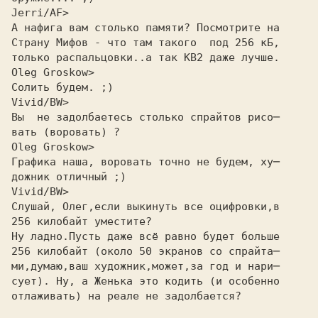
Jerri/AF>
А нафига вам столько памяти? Посмотрите на
Страну Мифов - что там такого  под 256 кБ,
только распальцовки..а так KB2 даже лучше.
Oleg Groskow>
Солить будем. ;)
Vivid/BW>
Вы  не задолбаетесь столько спрайтов рисо─
вать (воровать) ?
Oleg Groskow>
Гpафика наша, воpовать точно не будем, ху─
дожник отличный ;)
Vivid/BW>
Слушай, Олег,если выкинуть все оцифровки,в
256 килобайт уместите?
Hу ладно.Пусть даже всё равно будет больше
256 килобайт (около 50 экранов со спрайта─
ми,думаю,ваш художник,может,за год и нари─
сует). Hу, а Женька это кодить (и особенно
отлаживать) на реале не задолбается?