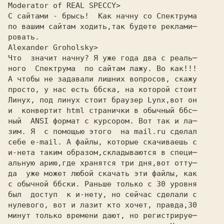
Moderator of REAL SPECCY>
С сайтами - брысь!  Как начну со Спектрума
по вашим сайтам ходить,так будете реклами─
ровать.
Alexander Groholsky>
Что  значит начну? Я уже года два с реаль─

ного  Спектрума  по сайтам лажу. Во как!!!

А чтобы не задавали лишних вопросов, скажу

просто, у нас есть ббска, на которой стоит

Линух, под линух стоит браузер Lynx,вот он

и  конвертит html странички в обычный ббс─

ный  ANSI формат с курсором. Вот так и ла─

зим. Я  с помощью этого  на mail.ru сделал

себе e-mail. А файлы, которые скачиваешь с

и-нета таким образом,складываются в специ─

альную арию,где хранятся три дня,вот отту─

да  уже может любой скачать эти файлы, как

с обычной ббски. Раньше только с 30 уровня

был  доступ  к и-нету, но сейчас сделали с

нулевого, вот и лазит кто хочет, правда,30

минут только времени дают, но регистрируе─
