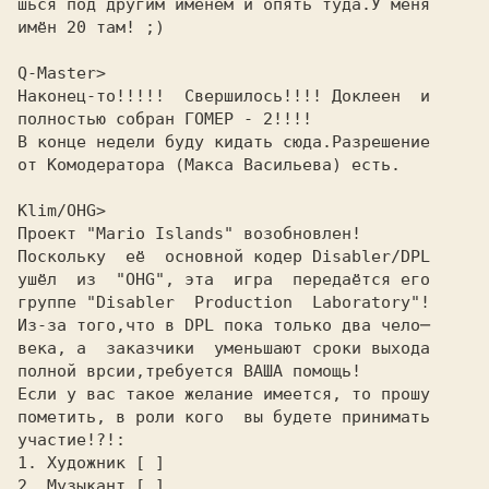
шься под другим именем и опять туда.У меня

имён 20 там! ;)

Q-Master>
Hаконец-то!!!!!  Свершилось!!!! Доклеен  и
полностью собран ГОМЕP - 2!!!!
В конце недели буду кидать сюда.Pазрешение
от Комодератора (Макса Васильева) есть.
Klim/OHG>
Проект "Mario Islands" возобновлен!
Поскольку  её  основной кодер Disabler/DPL
ушёл  из  "OHG", эта  игра  передаётся его
группе "Disabler  Production  Laboratory"!
Из-за того,что в DPL пока только два чело─
века, а  заказчики  уменьшают сроки выхода
полной врсии,требуется ВАША помощь!
Если у вас такое желание имеется, то прошу
пометить, в роли кого  вы будете принимать
участие!?!:
1. Художник [ ]
2. Музыкант [ ]