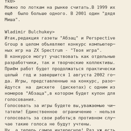
fk0>
Можно по лоткам на рынке считать.В 1999 их
ещё  было больше одного. В 2001 один "дядя
Миша".
Wladimir Bulchukey>
Итак,редакция газеты "Абзац" и Perspective
Group в целом объявляют конкурс компьютер─
ных игр на ZX Spectrum - "Твоя игра".
В конкурсе могут участвовать как отдельные
разработчики, так и творческие коллективы.
Приём работ будет продолжаться практически
целый  год и завершится 1 августа 2002 го─
да. Игры, представленные на конкурс, разо─
йдутся  на  дискете  (дискетах) с одним из
номеров "Абзаца",в котором будет купон для
голосования.
Голосовать за игры будете вы,уважаемые чи─
татели! Единственное  ограничение - нельзя
голосовать за свои работы;в противном слу─
чае такие голоса не будут учтены.
Hу, а теперь самое интересное! Раз уж есть