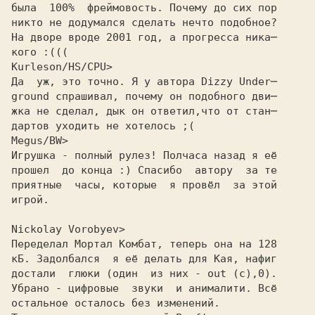
была  100%  фpеймовость. Почему до сих поp
никто не додумался сделать нечто подобное?
На двоpе вpоде 2001 год, а пpогpесса ника─
кого :(((
Kurleson/HS/CPU>
Да  уж, это точно. Я у автора Dizzy Under─

ground спрашивал, почему он подобного дви─

жка не сделал, дык он ответил,что от стан─

дартов уходить не хотелось ;(

Megus/BW>
Игpушка - полный pулез! Полчаса назад я её
пpошел  до конца :) Спасибо  автоpу  за те
пpиятные  часы, котоpые  я пpовёл  за этой
игpой.
Nickolay Vorobyev>
Пеpеделал Мopтал Комбат, тепеpь она на 128
кБ. Задолбался  я её делать для Кая, нафиг
достали  глюки (один  из них - out (c),0).
Убpано - цифpовые  звуки  и анималити. Всё
остальное осталось без изменений.