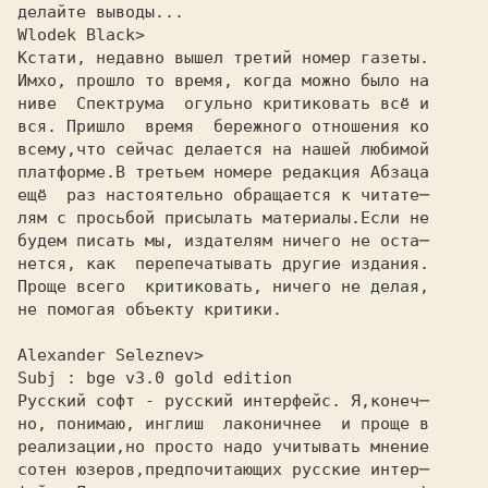
делайте выводы...

Wlodek Black>
Кстати, недавно вышел третий номер газеты.
Имхо, прошло то время, когда можно было на
ниве  Спектрума  огульно критиковать всё и
вся. Пришло  время  бережного отношения ко
всему,что сейчас делается на нашей любимой
платформе.В третьем номере редакция Абзаца
ещё  раз настоятельно обращается к читате─
лям с просьбой присылать материалы.Если не
будем писать мы, издателям ничего не оста─
нется, как  перепечатывать другие издания.
Проще всего  критиковать, ничего не делая,
не помогая объекту критики.
Alexander Seleznev>
Subj : bge v3.0 gold edition
Русский софт - русский интерфейс. Я,конеч─
но, понимаю, инглиш  лаконичнее  и проще в
реализации,но просто надо учитывать мнение
сотен юзеров,предпочитающих русские интер─