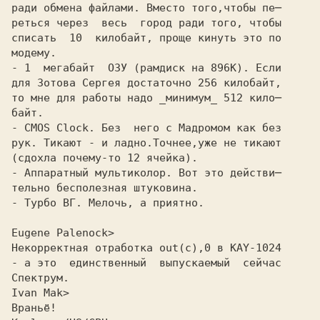
ради обмена файлами. Вместо того,чтобы пе─
реться через  весь  город ради того, чтобы
списать  10  килобайт, проще кинуть это по
модему.
- 1  мегабайт  ОЗУ (рамдиск на 896K). Если
для Зотова Сергея достаточно 256 килобайт,
то мне для работы надо _минимум_ 512 кило─
байт.
- CMOS Clock. Без  него с Мадромом как без
рук. Тикают - и ладно.Точнее,уже не тикают
(сдохла почему-то 12 ячейка).
- Аппаратный мультиколор. Вот это действи─
тельно бесполезная штуковина.
- Турбо ВГ. Мелочь, а приятно.
Eugene Palenock>
Некоppектная отpаботка out(c),0 в KAY-1024
- а это  единственный  выпyскаемый  сейчас
Спектpyм.
Ivan Mak>
Вpаньё!