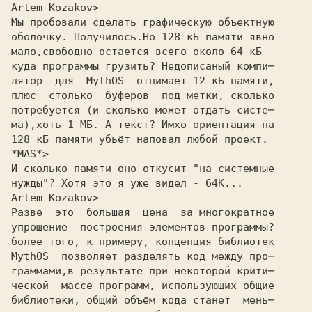
Artem Kozakov>
Мы пробовали сделать графическую объектную

оболочку. Получилось.Но 128 кБ памяти явно

мало,свободно остается всего около 64 кБ -

куда программы грузить? Недописаный компи─

лятор  для  MythOS  отнимает 12 кБ памяти,

плюс  столько  буферов  под метки, сколько

потребуется (и сколько может отдать систе─

ма),хоть 1 МБ. А текст? Имхо ориентация на

128 кБ памяти убьёт наповал любой проект.

*MAS*>
И сколько памяти оно откyсит "на системные
нyжды"? Хотя это я yже видел - 64К...
Artem Kozakov>
Разве  это  большая  цена  за многократное

упрощение  построения элементов программы?

более того, к примеру, концепция библиотек

MythOS  позволяет разделять код между про─

граммами,в результате при некоторой крити─

ческой  массе программ, использующих общие

библиотеки, общий объём кода станет _мень─
