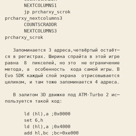
       jp prcharxy_scrok
prcharxy_nextcolumns3
       NEXTCOLUMNS3
prcharxy_scrok
   Запоминается 3 адреса,четвёртый остаёт─

ся в регистрах. Ширина спрайта в этой игре

равна  8  пикселей, но это  не ограничение

метода, а  особенность  кода самой игры. В

Evo SDK
 каждый слой экрана  отрисовывается
целиком, и там тоже запоминается 4 адреса.

   В залитом 3D движке под
 ATM-Turbo 2
 ис─

пользуется такой код:

       ld (hl),a
       ld (hl),a
       add hl,bc