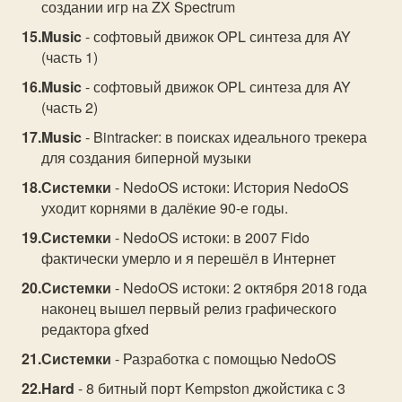
создании игр на ZX Spectrum
Music
- софтовый движок OPL синтеза для AY
(часть 1)
Music
- софтовый движок OPL синтеза для AY
(часть 2)
Music
- Bintracker: в поисках идеального трекера
для создания биперной музыки
Системки
- NedoOS истоки: История NedoOS
уходит корнями в далёкие 90-е годы.
Системки
- NedoOS истоки: в 2007 Fido
фактически умерло и я перешёл в Интернет
Системки
- NedoOS истоки: 2 октября 2018 года
наконец вышел первый релиз графического
редактора gfxed
Системки
- Разработка с помощью NedoOS
Hard
- 8 битный порт Kempston джойстика с 3