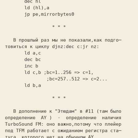
       jp pe,mirrorbytes0
                 * * *
   В прошлый раз мы не показали,как подго─

товиться к циклу
       ld c,b
 ;bc=1..256 => c=1,
       ld b,a
                 * * *
   В дополнение к "Этюдам" в
 #11
 (там было

определение 
 AY
 )  -  определение  наличия

TurboSound FM:
 оно важно,потому что плейер
под
 TFM
 работает с ожиданием регистра ста─

туса, которого нет на обычном
 AY.