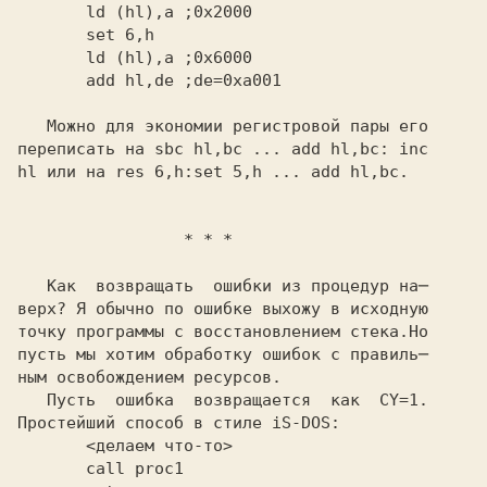
       ld (hl),a
       ld (hl),a
       add hl,de
 ;de=0xa001
   Можно для экономии регистровой пары его

переписать на
 sbc hl,bc ... add hl,bc: inc
hl
 или на
 res 6,h:set 5,h ... add hl,bc.
                 * * *
   Как  возвращать  ошибки из процедур на─

верх? Я обычно по ошибке выхожу в исходную

точку программы с восстановлением стека.Но

пусть мы хотим обработку ошибок с правиль─

ным освобождением ресурсов.

   Пусть  ошибка  возвращается  как 
 CY=1.
Простейший способ в стиле