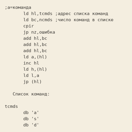
;a=команда
       ld hl,tcmds
       ld bc,ncmds
       jp (hl)
tcmds