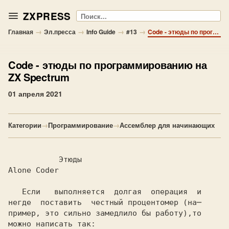
ZXPRESS
Поиск
→
→
→
→
Главная
Эл.пресса
Info Guide
#13
Code - этюды по программированию на ZX Spectrum
Code
- этюды по программированию на
ZX Spectrum
01 апреля 2021
Категории
→
Программирование
→
Ассемблер для начинающих
           Этюды
Alone Coder
   Если   выполняется  долгая  операция  и

негде  поставить  честный процентомер (на─

пример, это сильно замедлило бы работу),то
