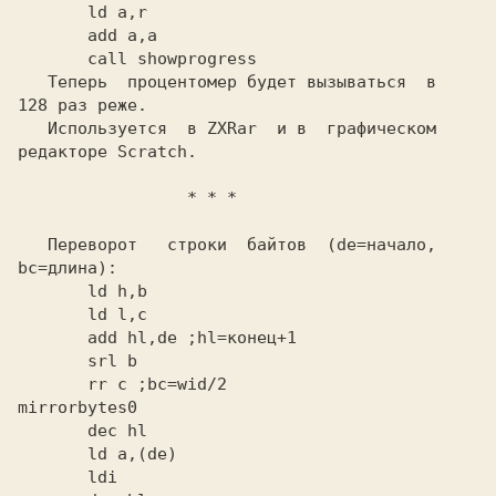
       call showprogress
   Теперь  процентомер будет вызываться  в

128 раз реже.

   Используется  в
 ZXRar 
 и в  графическом

редакторе
 Scratch.
                 * * *
   Переворот   строки  байтов  (de=начало,

       add hl,de
       rr c
 ;bc=wid/2
mirrorbytes0