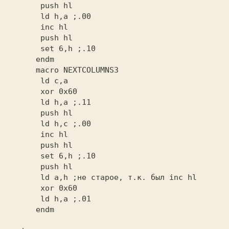
       ld h,a
       set 6,h
       ld h,a
       ld h,c
       set 6,h
       ld a,h
       ld h,a