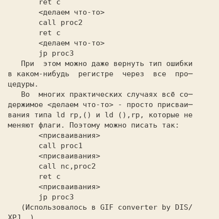
       jp proc3
   При  этом можно даже вернуть тип ошибки

в каком-нибудь  регистре  через  все  про─

цедуры.

   Во  многих практических случаях всё со─

держимое <делаем что-то> - просто присваи─

вания типа
 ld rp,()
 и
 ld (),rp,
 которые не

       jp proc3
   (Использовалось в
 GIF converter
 by
 DIS/
XPJ
 .)