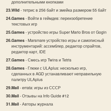
дополнительными кнопками
Wild
- тетрис в 256 байт и змейка размером 55 байт
Games
- Войти в геймдев: переизобретение
текстовых игр
Games
- устройство игры Super Mario Bros от Gogin
Games
- Marsmare устройство игры и самописный
инструментарий: ассемблер, редактор спрайтов,
редактор карт, IDE
Games
- Смесь игр Twins и Tetris
Games
- Глюки с ULAplus: несколько игр,
сделанных в AGD устанавливают неправильную
палитру ULAplus
Mail
- errata: игры из СССР
Mail
- Отзывы на Info Guide #12
Mail
- Авторы журнала