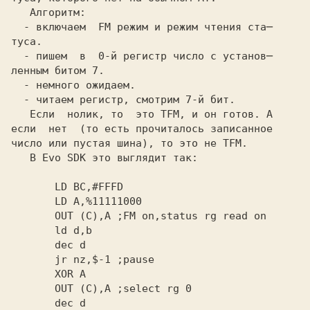
   Алгоритм:

  - включаем  FM режим и режим чтения ста─

туса.

  - пишем  в  0-й регистр число с установ─

ленным битом 7.

  - немного ожидаем.

  - читаем регистр, смотрим 7-й бит.

   Если  нолик, то  это
 TFM,
 и он готов. А

если  нет  (то есть прочиталось записанное

число или пустая шина), то это не
 TFM.
   В
 Evo SDK
 это выглядит так:

       OUT (C),A
       jr nz,$-1
       OUT (C),A