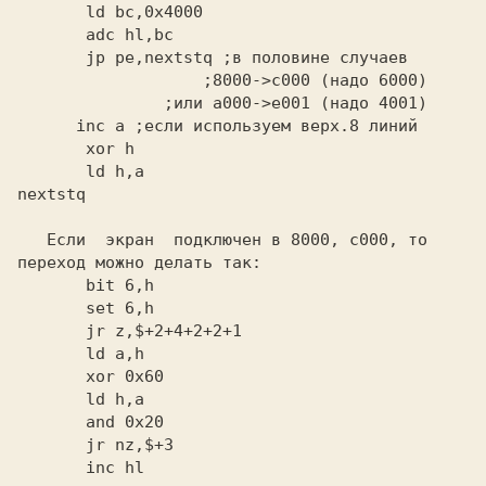
       jp pe,nextstq
 ;в половине случаев
       ;8000->с000 (надо 6000)
      inc a
       ld h,a
nextstq
   Если  экран  подключен в 8000, c000, то

       inc hl