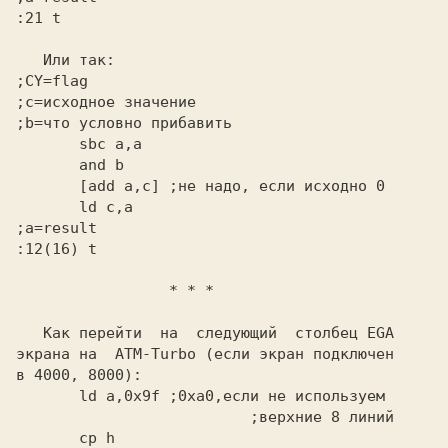
:21 t
   Или так:
;CY=flag
;с=исходное значение
;b=что условно прибавить
       [add a,c]
       ld c,a
;a=result
:12(16) t
                 * * *
   Как перейти  на  следующий  столбец EGA

экрана на 
 АТМ-Turbo
 (если экран подключен

       ld a,0x9f
 ;0xa0,если не используем