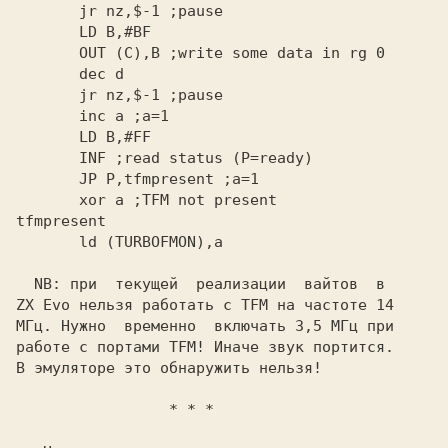
       jr nz,$-1
       OUT (C),B
       jr nz,$-1
       INF
       JP P,tfmpresent
       xor a
 ;TFM not present
tfmpresent
       ld (TURBOFMON),a
  NB:
 при  текущей  реализации  вайтов  в

ZX Evo
 нельзя работать с
 TFM
 на частоте 14
МГц. Нужно  временно  включать 3,5 МГц при
работе с портами
 TFM!
 Иначе звук портится.
В эмуляторе это обнаружить нельзя!
                 * * *