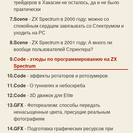
трейдеров в Хакасии не осталось, да и не было
практически
Scene
- ZX Spectrum в 2000 году: можно со
спокойным сердцем завязывать со Спектрумом и
уходить на РС
Scene
- ZX Spectrum в 2001 году: А много ли
вообще пользователей Спpинтеpа?
Code
- этюды по программированию на ZX
Spectrum
Code
- эффекты ротаторов и ротозумеров
Code
- О туннелях и небоскреба
Code
- 3D движок для Elite
GFX
- Фотореализм: способы передать
ненасыщенные цвета, присущие реальным
фотографиям
GFX
- Подготовка графических ресурсов при