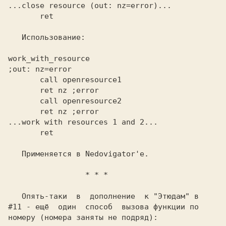
...close resource (out: nz=error)...
       ret
work_with_resource
;out: nz=error
       ret nz
       ret nz
 ;error
...work with resources 1 and 2...
       ret
   Применяется в
 Nedovigator'е.
                 * * *
   Опять-таки  в  дополнение  к "Этюдам" в
#11
 - ещё  один  способ  вызова функции по