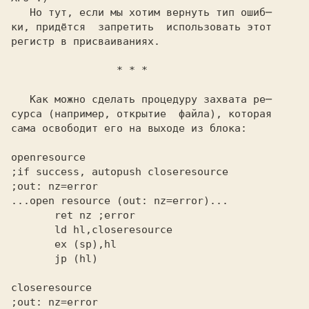
   Но тут, если мы хотим вернуть тип ошиб─

ки, придётся  запретить  использовать этот

регистр в присваиваниях.

                 * * *
   Как можно сделать процедуру захвата ре─

сурса (например, открытие  файла), которая

openresource
;if success, autopush closeresource
;out: nz=error
...open resource (out: nz=error)...
       ret nz
closeresource
;out: nz=error