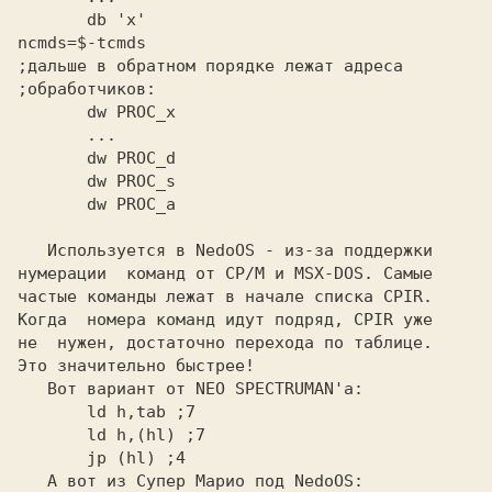
       db 'x'
ncmds=$-tcmds
;дальше в обратном порядке лежат адреса
;обработчиков:
       dw PROC_a
   Используется в
 NedoOS
 - из-за поддержки

нумерации  команд от
 CP/M
 и
 MSX-DOS.
 Самые

частые команды лежат в начале списка
 CPIR.
Когда  номера команд идут подряд,
 CPIR
 уже

не  нужен, достаточно перехода по таблице.

Это значительно быстрее!

   Вот вариант от
       ld h,tab
       ld h,(hl)
       jp (hl)
 ;4
   А вот из
 Супер Марио
 под