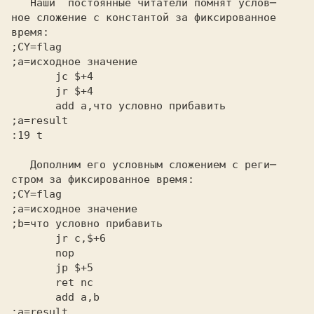
   Наши  постоянные читатели помнят услов─

ное сложение с константой за фиксированное

время:
;CY=flag
;a=исходное значение
       add a,что условно прибавить
;a=result
:19 t
   Дополним его условным сложением с реги─

стром за фиксированное время:
;CY=flag
;a=исходное значение
;b=что условно прибавить
       add a,b
;a=result