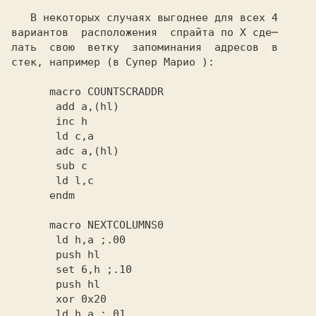
   В некоторых случаях выгоднее для всех 4

вариантов  расположения  спрайта по X сде─

лать  свою  ветку  запоминания  адресов  в

стек, например (в
 Супер Марио
 ):

      endm
       ld h,a
       set 6,h
       ld h,a