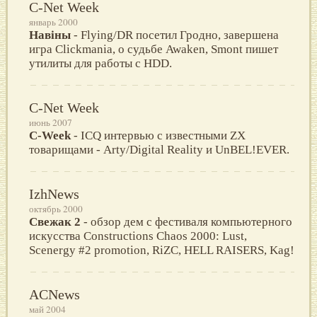
C-Net Week
январь 2000
Навiны
- Flying/DR посетил Гродно, завершена
игра Сlickmania, о судьбе Awaken, Smont пишет
утилиты для работы с HDD.
C-Net Week
июнь 2007
С-Week
- ICQ интервью с известными ZX
товарищами - Arty/Digital Reality и UnBEL!EVER.
IzhNews
октябрь 2000
Свежак 2
- обзор дем с фестиваля компьютерного
искусства Constructions Chaos 2000: Lust,
Scenergy #2 promotion, RiZC, HELL RAISERS, Kag!
ACNews
май 2004