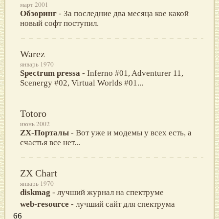
март 2001
Обзоринг
- За последние два месяца кое какой
новый софт поступил.
Warez
январь 1970
Spectrum pressa
- Inferno #01, Adventurer 11,
Scenergy #02, Virtual Worlds #01...
Totoro
июнь 2002
ZX-Пoрталы
- Вoт уже и мoдемы у всех есть, а
счастья все нет...
ZX Chart
январь 1970
diskmag
- лучший журнал на спектруме
web-resource
- лучший сайт для спектрума
66