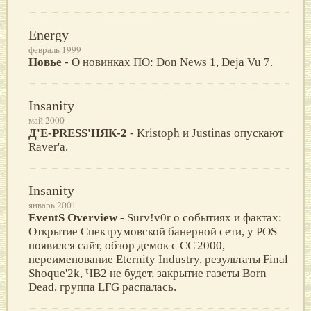
Energy
февраль 1999
Новье
- О новинках ПО: Don News 1, Deja Vu 7.
Insanity
май 2000
Д'E-PRESS'НЯК-2
- Kristoph и Justinas опускают
Raver'a.
Insanity
январь 2001
EventS Overview
- Surv!v0r о событиях и фактах:
Открытие Спектрумовской банерной сети, у POS
появился сайт, обзор демок с СС'2000,
переименование Eternity Industry, результаты Final
Shoque'2k, ЧВ2 не будет, закрытие газеты Born
Dead, группа LFG распалась.