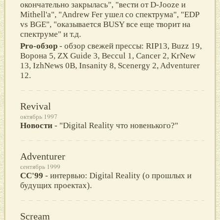
окончательно закрылась", "вести от D-Jooze и
Mithell'a", "Andrew Fer ушел со спектрума", "EDP
vs BGE", "оказывается BUSY все еще творит на
спектруме" и т.д.
Pro-обзор
- обзор свежей прессы: RIP13, Buzz 19,
Ворона 5, ZX Guide 3, Beccul 1, Cancer 2, KrNew
13, IzhNews 0B, Insanity 8, Scenergy 2, Adventurer
12.
Revival
октябрь 1997
Новости
- "Digital Reality что новенького?"
Adventurer
сентябрь 1999
СС'99
- интервью: Digital Reality (о прошлых и
будущих проектах).
Scream