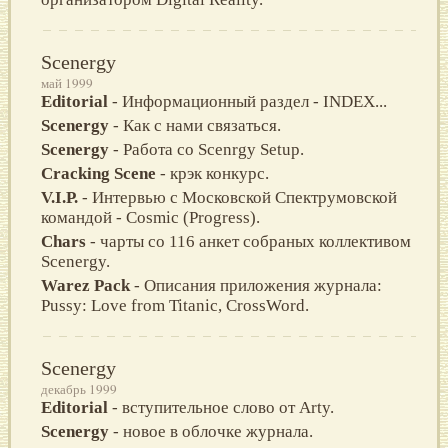
Scenergy
май 1999
Editorial
- Информационный раздел - INDEX...
Scenergy
- Как с нами связаться.
Scenergy
- Работа со Scenrgy Setup.
Cracking Scene
- крэк конкурс.
V.I.P.
- Интервью с Московской Спектрумовской
командой - Cosmic (Progress).
Chars
- чарты со 116 анкет собраных коллективом
Scenergy.
Warez Pack
- Описания приложения журнала:
Pussy: Love from Titanic, CrossWord.
Scenergy
декабрь 1999
Editorial
- вступительное слово от Arty.
Scenergy
- новое в облочке журнала.