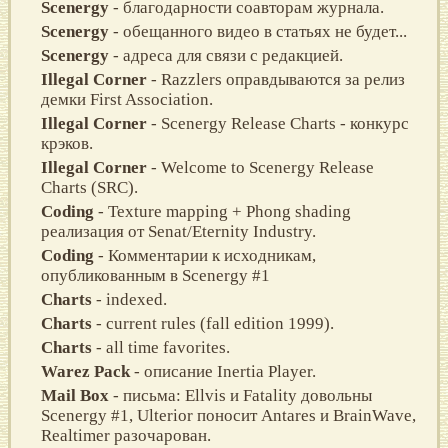
Scenergy
- благодарности соавторам журнала.
Scenergy
- обещанного видео в статьях не будет...
Scenergy
- адреса для связи с редакцией.
Illegal Corner
- Razzlers оправдываются за релиз
демки First Association.
Illegal Corner
- Scenergy Release Charts - конкурс
крэков.
Illegal Corner
- Welcome to Scenergy Release
Charts (SRC).
Coding
- Texture mapping + Phong shading
реализация от Senat/Eternity Industry.
Coding
- Комментарии к исходникам,
опубликованным в Scenergy #1
Charts
- indexed.
Charts
- current rules (fall edition 1999).
Charts
- all time favorites.
Warez Pack
- описание Inertia Player.
Mail Box
- письма: Ellvis и Fatality довольны
Scenergy #1, Ulterior поносит Antares и BrainWave,
Realtimer разочарован.