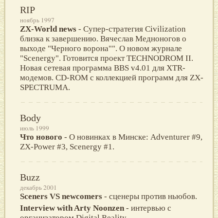
RIP
ноябрь 1997
ZX-World news
- Супер-стратегия Civilization
близка к завершению. Вячеслав Медноногов о
выходе "Черного ворона"". О новом журнале
"Scenergy". Готовится проект TECHNODROM II.
Новая сетевая программа BBS v4.01 для XTR-
модемов. CD-ROM с коллекцией программ для ZX-
SPECTRUMA.
Body
июль 1999
Что нового
- О новинках в Минске: Adventurer #9,
ZX-Power #3, Scenergy #1.
Buzz
декабрь 2001
Sceners VS newcomers
- сценеры против ньюбов.
Interview with Arty Noonzen
- интервью с
организатором Digital Reality.