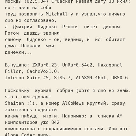
Москвы (02.5.04) Cr0acker назвал дату 30 июня; 
но я взял на себя

труд позвонить Mitchell'у и узнал,что ничего 
ещё не согласовано,

а  Дмитрий  Диденко  Promus  пишет  диплом. 
Потом  дважды звонил

самому  Диденко - он, видимо, и  не  обитает  
дома. Плакали  мои

денежки...

Выпущено: ZXRar0.23, UnRar0.54c2, Hexagonal 
Filler, CacheVox1.0,

Inferno Guide #5, STS5.7, ALASM4.46b1, DBS0.6.

Поскольку  журнал  собран (хотя я ещё не знаю, 
что с ним сделает

Shaitan :)), а номер AlCoNews круглый, сразу 
захотелось подвести

какие-нибудь  итоги. Например: в  списке AY 
композиторов уже 842

композитора с сохранившимися сонгами. Или вот: 
Alone Coder выпу-
