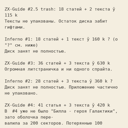
ZX-Guide #2.5 trash: 18 статей + 2 текста ў 
115 k

Тексты не упакованы. Остаток диска забит 
гифтами.

Inferno #1: 18 статей + 1 текст ў 160 k ? (о 
"?" см. ниже)

Диск занят не полностью.

ZX-Guide #3: 36 статей + 3 текста ў 630 k

Огромная литстраничка и ни одного спрайта.

Inferno #2: 28 статей + 3 текста ў 360 k ?

Диск занят не полностью. Приложение частично 
не упаковано.

ZX-Guide #4: 41 статья + 3 текста ў 420 k

В  #4 уже не было "Билла - героя Галактики", 
зато оболочка пере-

валила за 200 секторов. Потерянные 100 