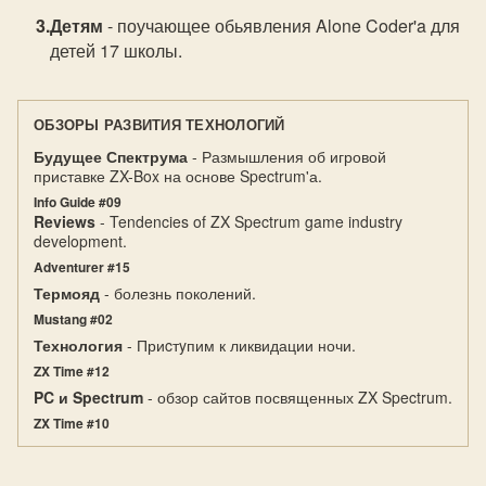
Детям
- поучающее обьявления Alone Coder'a для
детей 17 школы.
ОБЗОРЫ РАЗВИТИЯ ТЕХНОЛОГИЙ
Будущее Спектрума
- Размышления об игровой
приставке ZX-Box на основе Spectrum'а.
Info Guide #09
Reviews
- Tendencies of ZX Spectrum game industry
development.
Adventurer #15
Термояд
- болезнь поколений.
Mustang #02
Технология
- Приcтyпим к ликвидации ночи.
ZX Time #12
PC и Spectrum
- обзор сайтов посвященных ZX Spectrum.
ZX Time #10