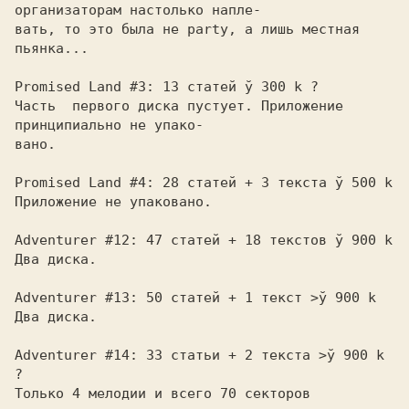
организаторам настолько напле-

вать, то это была не party, а лишь местная 
пьянка...

Promised Land #3: 13 статей ў 300 k ?

Часть  первого диска пустует. Приложение 
принципиально не упако-

вано.

Promised Land #4: 28 статей + 3 текста ў 500 k

Приложение не упаковано.

Adventurer #12: 47 статей + 18 текстов ў 900 k

Два диска.

Adventurer #13: 50 статей + 1 текст >ў 900 k

Два диска.

Adventurer #14: 33 статьи + 2 текста >ў 900 k 
?

Только 4 мелодии и всего 70 секторов 