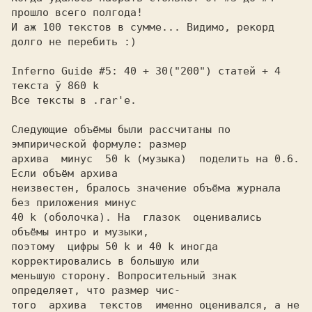
прошло всего полгода!

И аж 100 текстов в сумме... Видимо, рекорд 
долго не перебить :)

Inferno Guide #5: 40 + 30("200") статей + 4 
текста ў 860 k

Все тексты в .rar'е.

Следующие объёмы были рассчитаны по 
эмпирической формуле: размер

архива  минус  50 k (музыка)  поделить на 0.6. 
Если объём архива

неизвестен, бралось значение объёма журнала 
без приложения минус

40 k (оболочка). На  глазок  оценивались  
объёмы интро и музыки,

поэтому  цифры 50 k и 40 k иногда 
корректировались в большую или

меньшую сторону. Вопросительный знак 
определяет, что размер чис-

того  архива  текстов  именно оценивался, а не 