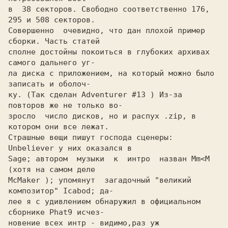
в  38 секторов. Свободно соответственно 176, 
295 и 508 секторов.

Совершенно  очевидно, что дан плохой пример 
сборки. Часть статей

сполне достойны покоиться в глубоких архивах 
самого дальнего уг-

ла диска с приложением, на который можно было 
записать и оболоч-

ку. (Так сделан Adventurer #13 ) Из-за 
повторов же не только во-

зросло  число дисков, но и распух .zip, в 
котором они все лежат.

Страшные вещи пишут господа сценеры: 
Unbeliever у них оказался в

Sage; автором  музыки  к  интро  назван Mm<M 
(хотя на самом деле

McMaker ); упомянут  загадочный "великий 
композитор" Icabod; да-

лее я с удивлением обнаружил в официальном 
сборнике Phat9 исчез-

новение всех интр - видимо,раз уж 