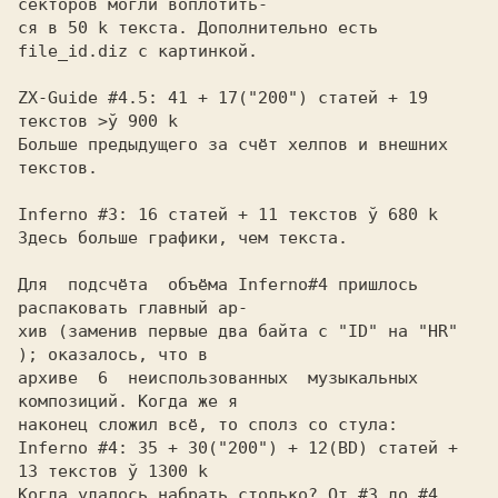
секторов могли воплотить-

ся в 50 k текста. Дополнительно есть 
file_id.diz с картинкой.

ZX-Guide #4.5: 41 + 17("200") статей + 19 
текстов >ў 900 k

Больше предыдущего за счёт хелпов и внешних 
текстов.

Inferno #3: 16 статей + 11 текстов ў 680 k

Здесь больше графики, чем текста.

Для  подсчёта  объёма Inferno#4 пришлось 
распаковать главный ар-

хив (заменив первые два байта с "ID" на "HR" 
); oказалось, что в

архиве  6  неиспользованных  музыкальных  
композиций. Когда же я

наконец сложил всё, то сполз со стула:

Inferno #4: 35 + 30("200") + 12(BD) статей + 
13 текстов ў 1300 k

Когда удалось набрать столько? От #3 до #4 