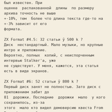
был известен. При

оценке  распакованной  длины  по размеру 
архива точность не выше

+-10%, тем  более что длина текста где-то на 
+-3% зависит от его

формата.

ZX Format #4.5: 32 статьи ў 500 k ?

Диск  нестандартный. Мало музыки, но крупные 
интро и приложение.

Вероятно, полных  копий, с неиспорченным 
интервью Stalker'а, уже

не существует. У меня, кажется, эта статья 
есть в виде экранов.

ZX Format #6: 52 статьи ў 800 k ?

Первый диск занят не полностью. Зато диск с 
приложением забит до

81  дорожки. Последние  дорожки  мало  у кого 
сохранилось, из-за

этого  мало кто видел демоверсию квеста From 