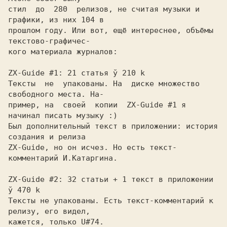
стил  до  280  релизов, не считая музыки и 
графики, из них 104 в

прошлом году. Или вот, ещё интереснее, объёмы 
текстово-графичес-

кого материала журналов:

ZX-Guide #1: 21 статья ў 210 k

Тексты  не  упакованы. На  диске множество 
свободного места. На-

пример, на  своей  копии  ZX-Guide #1 я 
начинал писать музыку :)

Был дополнительный текст в приложении: история 
создания и релиза

ZX-Guide, но он исчез. Но есть текст-
комментарий И.Катаргина.

ZX-Guide #2: 32 статьи + 1 текст в приложении 
ў 470 k

Тексты не упакованы. Есть текст-комментарий к 
релизу, его видел,

кажется, только U#74.
