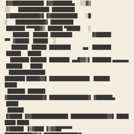
▐▓▓███████████▌▐▓▓███████▄  ░░▓▒

░░   ███████████▌▐████████      
▐▓███████████▓▌▐▓██████████   ░█

░   ███████████▓ ████████▌      
▐██████▌▀▀▀██▓▒ █████▌▀█████   ░

   ██████ ▐█████ ████████       ▐▓█████▌     
▀▀ ▓█████ ▐█████  ░

  ▐█████▌ █████▌▐███████▌    ▄▄ ▐██████▌        
▐█████  ▐████▌

  ███████▐█████▌▐███████ ▄▄█▓▓▒▌▐██████▌▄▄▄▄▄▄  
▐█████▌  ▐████

 ▐█████████████ 
███████▌█████▓▓▌▐██████████████▌ ██████   
████▌

 ██████▌▐██████ 
▓█████████████▓▌▐██████████████▓ ▓██████▄ 
▐████

 ██████ 
▐▓████▌▐▓▓█████████████▌▐█████████████▓▓▌▐████
████▐████

▐▓█████ ▐▒▓███▌▐▒▓▓██▀▀▀▀          