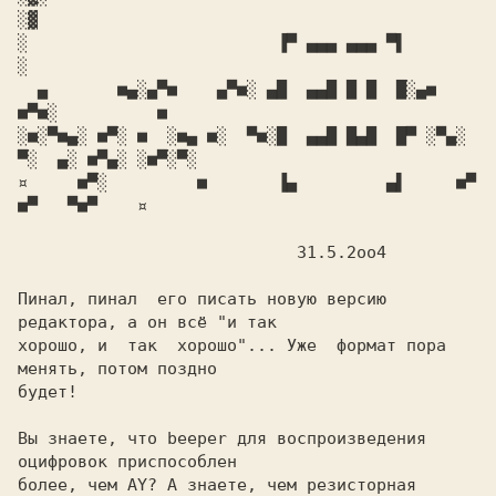
░▓

░                         ▐▀ ▄▄▄ ▄▄▄ ▀▌                        
░

  ▄       ■▄░▄▀■    ▄▀■░ ▄█  ▄▄█ █ █  █░▄■     
■▀■░          ■

░■░▀■▄░ ■▀░ ■  ░■▄ ■░  ▀■░█  ▄▄█ █▄█  █▀ ░▀▄░ 
▀░  ▄░ ■▀▄░ ░■▀░▀░

¤     ■▀░         ■       ▐▄         ▄▌     ■▀     
■▀   ▀■▀    ¤

                            31.5.2oo4

Пинал, пинал  его писать новую версию 
редактора, а он всё "и так

хорошо, и  так  хорошо"... Уже  формат пора 
менять, потом поздно

будет!

Вы знаете, что beeper для воспроизведения 
оцифровок приспособлен

более, чем AY? А знаете, чем резисторная 