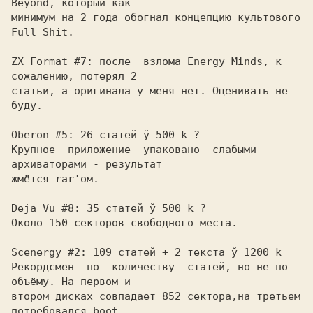
Beyond, который как

минимум на 2 года обогнал концепцию культового 
Full Shit.

ZX Format #7: после  взлома Energy Minds, к 
сожалению, потерял 2

статьи, а оригинала у меня нет. Оценивать не 
буду.

Oberon #5: 26 статей ў 500 k ?

Крупное  приложение  упаковано  слабыми 
архиваторами - результат

жмётся rar'ом.

Deja Vu #8: 35 статей ў 500 k ?

Около 150 секторов свободного места.

Scenergy #2: 109 статей + 2 текста ў 1200 k

Рекордсмен  по  количеству  статей, но не по 
объёму. На первом и

втором дисках совпадает 852 сектора,на третьем 
потребовался boot
