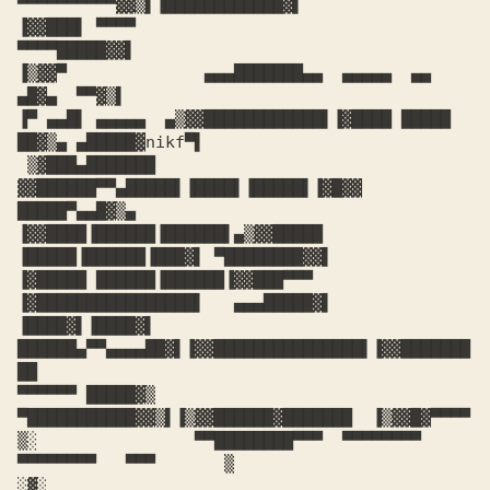
▀▀▀▀▀▀▀▀▀▀▓▓▒▌▐████████████▓▌

▐▓▓███▌ ▀▀▀▀                                        
▀▀▀▀█████▓▓▌

▐▒▓▓▀              ▄▄▄███████▄▄  ▄▄▄▄▄  ▄▄           
▄█▓▄  ▀▀▓▒▌

▐▀ ▄▄█▌ ▄▄▄▄▄  ▄▒▓▓████████████▌▐▓████ █████ 
██▓▒▄ ▄█████▓nikf▀▌

 ▒▓███▄███████ 
▓▓██████▀▀▄█████▌▐████▌▐█████▌▐▓█▓▓ 
█████▀▄▄█▓▒▄

▐▓▓████▐██████▐██████▌▄▒▓▓█████ 
▐█████▐██████▐███▓▌ ▀████████▓▓▌

▐▓█████ ██████▐██████▐▓▓███▀▀▀  
▐▓████████████████▌   ▄▄▄█████▓▌

▐████▓▌▐████▓▌ 
██████▄▀▀▄▄▄▄██▓▌▐▓▓███████████████▌▐▓▓███████
██

▀▀▀▀▀▀ █████▓▒  
▀███████████▓▓▒▌▐▒▓▓██████▓███████  ▐▒▓▓█▓▀▀▀▀

▒░                ▀▀████████▀▀▀  ▀▀▀▀▀▀▀▀ 
▀▀▀▀▀▀▀▀   ▀▀▀       ▒

░▓░                                                           