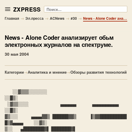
ZXPRESS
Поиск
→
→
→
→
Главная
Эл.пресса
ACNews
#30
News - Alone Coder анализирует обьм электронных журналов на спектруме.
News
- Alone Coder анализирует обьм
электронных журналов на спектруме.
30 мая 2004
Категории
→
Аналитика и мнение
→
Обзоры развития технологий
   ░░▓▒▒▒░░░░░░░                                        
░░█▒░

 ░▓▒▒░░░░            ▄▄▄▄▄▄      ▄▄▄▄▄▄▄▄▄▄              
░░█▒░

▓▒░░░     ▄▄▄▄▓▓▒ ██████▓▓▒     ▐▒▓▓██████████ 
█▒▓▄▄▄▄    ░░▓▒░

▒░░   ▄████████▓▌▐███████▓▌     