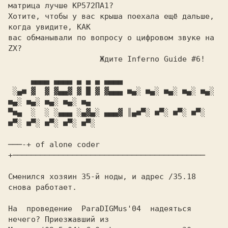
матрица лучше КР572ПА1?

Хотите, чтобы у вас крыша поехала ещё дальше, 
когда увидите, КАК

вас обманывали по вопросу о цифровом звуке на 
ZX?

                    Ждите Inferno Guide #6!

     ▄▄▄▄ ▄▄▄▄ ▄ ▄ ▄ ▄▄▄▄

 ░▄■ ▓  ▓ ▓▄▄▓ ▓ █ ▓ ▓▄▄▄ ■▄░ ■▄░ ■▄░ ■▄░ ■▄░ 
■▄░ ■▄░ ■▄░ ■▄░ ■▄

▀■▄  ░  ░ ░▄▄▄ ░▄▓▄░ ▄▄▄▓ ║▄■▀░ ■▀░ ■▀░ ■▀░ 
■▀░ ■▀░ ■▀░ ■▀░ ■▀░

───-+ of alone coder 
+──────────────────────────────────────────

Сменился хозяин 35-й ноды, и адрес /35.18 
снова работает.

На  проведение  ParaDIGMus'04  надеяться  
нечего? Приезжавший из
