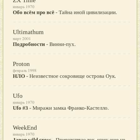
январь 1970
Обо всём про всё
- Тайна иной цивилизации.
Ultimathum
март 2001
Подробности
- Винни-пух.
Proton
февраль 1998
НЛО
- Hеизвестное сокровище острова Оук.
Ufo
январь 1970
Ufo #3
- Миражи замка Франко-Кастелло.
WeekEnd
январь 1970
Japan wild cross
- Приветствую тех, кому еще не