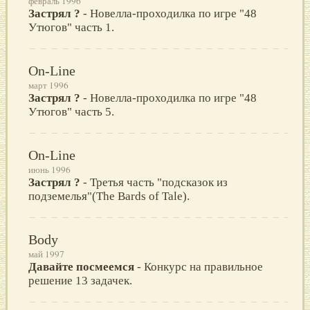
февраль 1996
Застрял ?
- Новелла-проходилка по игре "48
Утюгов" часть 1.
On-Line
март 1996
Застрял ?
- Новелла-проходилка по игре "48
Утюгов" часть 5.
On-Line
июнь 1996
Застрял ?
- Третья часть "подсказок из
подземелья"(The Bards of Tale).
Body
май 1997
Давайте посмеемся
- Конкурс на правильное
решение 13 задачек.