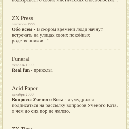
ZX Press
сентябрь 1999
Обо всём
- В скором врeмeни люди начнyт
встрeчать на yлицах своих покойных
родствeнников..."
Funeral
февраль 1999
Real fun
- приколы.
Acid Paper
декабрь 2000
Вопросы Ученого Кота
- я умудрился
подписаться на рассылку вопросов Ученого Кота,
о чем до сих пор не жалею.
ZX Time