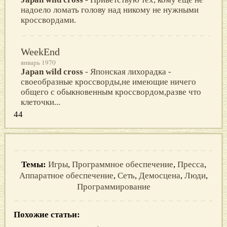
надоело ломать голову над никому не нужными
кроссвордами.
WeekEnd
январь 1970
Japan wild cross
- Японская лихорадка -
своеобразные кроссворды,не имеющие ничего
общего с обыкновенным кроссвордом,разве что
клеточки...
44
Темы:
Игры
,
Программное обеспечение
,
Пресса
,
Аппаратное обеспечение
,
Сеть
,
Демосцена
,
Люди
,
Программирование
Похожие статьи: