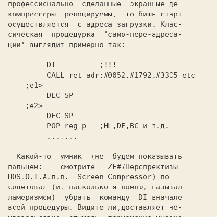
профессионально  сделанные  экранные де-

компрессоры  релоцируемы,  то бишь старт

осуществляется  с адреса загрузки. Клас-

сическая  процедурка  "само-пере-адреса-

ции" выглядит примерно так:

     DI          
     CALL ret_adr
     POP reg_p   
  Какой-то  умник  (не  будем показывать

пальцем:    смотрите   
ПОS.O.T.A.п.п.  Screen Compressor
) по-

советовал (и, насколько я помню, называл

ламеризмом)  убрать  команду 
 DI
 вначале

всей процедуры. Видите ли,доставляет не-
