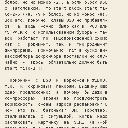
Все это, конечно, славы 
DSQ 
не прибавля-

ет,  а  ведь  можно  было как в 
 PCD
MS_PACK'е
  с использованием буфера - там

все  работает  по  вышеприведенной схеме

как  с  "родными",  так  и  "не родными"

дкмпрсрами.  Примечание: nif в куске ди-

зассемблера дехрюнчера поставлен не слу-

  Покончим  с 
 DSQ 
 и  вернемся к #1B00,

т.е.  к  скриновым  пакерам. Выдвину еще

одно  предложение:  
возможность  смены  адреса распаковки? 
О

чем  это  ты,  батенька?  Вы,  вероятно,

сталкивались  с  ситуацией,  когда  надо

распаковать  картинку  на  SCR1  (в 7-ой
