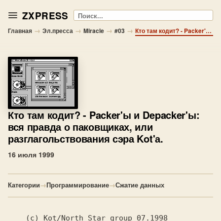
ZXPRESS
Поиск
→
→
→
→
Главная
Эл.пресса
Miracle
#03
Кто там кодит? - Packer'ы и Depacker'ы: вся правда о паковщиках, или разглагольствования сэра Kot'а.
Кто там кодит?
- Packer'ы и Depacker'ы:
вся правда о паковщиках, или
разглагольствования сэра Kot'а.
16 июля 1999
Категории
→
Программирование
→
Сжатие данных