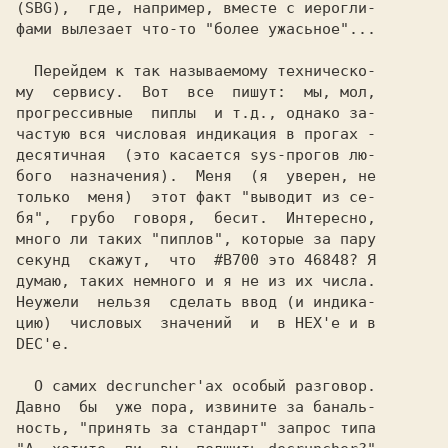
(SBG), 
 где, например, вместе с иерогли-

фами вылезает что-то "более ужасьное"...

  Перейдем к так называемому техническо-

му  сервису.  Вот  все  пишут:  мы, мол,

прогрессивные  пиплы  и т.д., однако за-

частую вся числовая индикация в прогах -

десятичная  (это касается sys-прогов лю-

бого  назначения).  Меня  (я  уверен, не

только  меня)  этот факт "выводит из се-

бя",  грубо  говоря,  бесит.  Интересно,

много ли таких "пиплов", которые за пару

секунд  скажут,  что 
 #B700 это 46848?
 Я

думаю, таких немного и я не из их числа.

Неужели  нельзя  сделать ввод (и индика-

цию)  числовых  значений  и  в 
  О самих
 decruncher'ах 
особый разговор.

Давно  бы  уже пора, извините за баналь-
