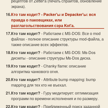
рецептов от Zetter'а (печать спрайтов, обновление
экрана).
Кто там кодит?
- Packer'ы и Depacker'ы: вся
правда о паковщиках, или
разглагольствования сэра Kot'а.
Кто там кодит?
- Работаем с MS-DOS: Все о mod
файлах - полное описание структуры mod-файла, а
также описание всех эффектов.
Кто там кодит?
- Работаем с MS-DOS: Ms-Dos
дискеты - описание структуры Ms-Dos диска.
Кто там кодит?
- Chanky flame: описание
алгоритма чанкового огня.
Кто там кодит?
- Attribute bump mapping: bump
mapping для тех кто не въехал.
Кто там кодит?
- Гуру медитирует: оптимизация
программ по времени исполнения и по размеру.
Кто там кодит?
- Приближенный поиск заданной