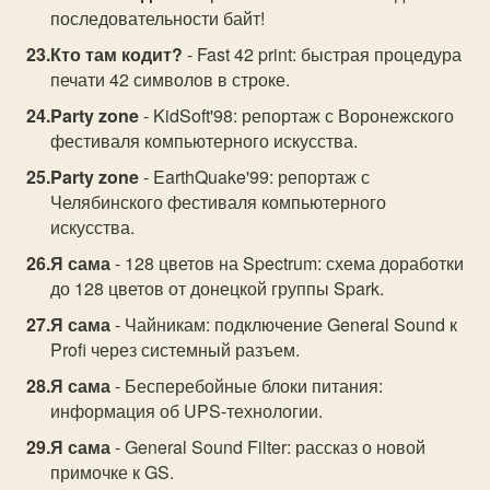
последовательности байт!
Кто там кодит?
- Fast 42 print: быстрая процедура
печати 42 символов в строке.
Party zone
- KidSoft'98: репортаж с Воронежского
фестиваля компьютерного искусства.
Party zone
- EarthQuake'99: репортаж с
Челябинского фестиваля компьютерного
искусства.
Я сама
- 128 цветов на Spectrum: схема доработки
до 128 цветов от донецкой группы Spark.
Я сама
- Чайникам: подключение General Sound к
Profi через системный разъем.
Я сама
- Бесперебойные блоки питания:
информация об UPS-технологии.
Я сама
- General Sound Filter: рассказ о новой
примочке к GS.