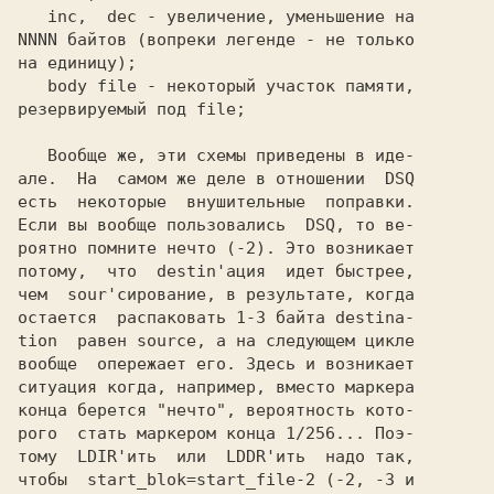
inc,  dec
 - увеличение, уменьшение на

NNNN байтов (вопреки легенде - не только

на единицу);

body file
 - некоторый участок памяти,

резервируемый под file;

   Вообще же, эти схемы приведены в иде-

але.  На  самом же деле в отношении 
есть  некоторые  внушительные  поправки.

Если вы вообще пользовались 
 DSQ,
 то ве-

роятно помните нечто (-2). Это возникает

потому,  что  destin'ация  идет быстрее,

чем  sour'сирование, в результате, когда

остается  распаковать 1-3 байта destina-

tion  равен source, а на следующем цикле

вообще  опережает его. Здесь и возникает

ситуация когда, например, вместо маркера

конца берется "нечто", вероятность кото-

рого  стать маркером конца 1/256... Поэ-

тому 
 LDIR'ить 
 или 
 LDDR'ить 
 надо так,

чтобы  