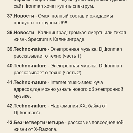
сайт, Ironman хочет купить спектрум.
Новости
- Омск: полный состав и ожидаемы
продукты от группы U98.
Новости
- Калининград: громкая смерть или тихая
жизнь Spectrum в Калининграде.
Techno-nature
- Электронная музыка: Dj.Ironman
рассказывает о техно (часть 1).
Techno-nature
- Электронная музыка: Dj.Ironman
рассказывает о техно (часть 2).
Techno-nature
- Internet music-sites: куча
адресов,где можно узнать нового об электронной
музыке.
Techno-nature
- Наркомания XX: байка от
Dj.Ironman'а.
Без четверти четыре
- рассказ из повседневной
жизни от X-Raizor'а.