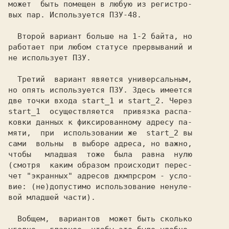
может  быть помещен в любую из регистро-

вых пар. Используется
  Второй вариант больше на 1-2 байтa, но

работает при любом статусе прервываний и

не использует
  Третий  вариант явяется универсальным,

но опять используется
 ПЗУ.
 Здесь имеется

две точки входа 
start_1 и start_2.
start_1 
 осуществляется  привязка распа-

ковки данных к фиксированному адресу па-

мяти,  при  использовании же 
 start_2
 вы

сами  вольны  в выборе адреса, но важно,

чтобы   младшая  тоже  была  равна  нулю

(смотря  каким образом происходит перес-

чет "экранных" адресов дкмпрсром - усло-

вие: (не)допустимо использование ненуле-

вой младшей части).

  Вобщем,  вариантов  может быть сколько
