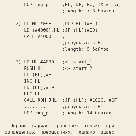
   POP reg_p     
   ........      
2) LD HL,#E9E1   
   LD (#4000),HL 
   CALL #4000    
   ..........    
3) LD HL,#4000   
   PUSH HL       
   CALL ROM_JHL  
   ........      
   POP reg_p     
  Первый  вариант  работает  только  при

запрещенных  прерываниях,  однако  адрес
