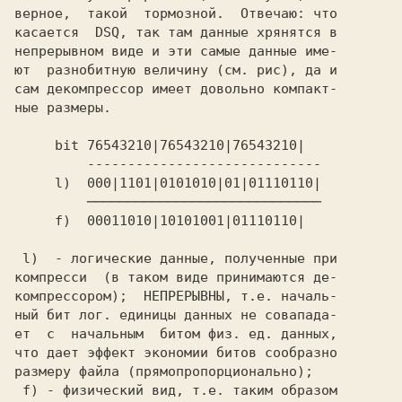
верное,  такой  тормозной.  Отвечаю: что

касается 
 DSQ,
 так там данные хрянятся в

непрерывном виде и эти самые данные име-

ют  разнобитную величину (см. рис), да и

сам декомпрессор имеет довольно компакт-

ные размеры.

 l) 
 - логические данные, полученные при

компресси  (в таком виде принимаются де-

компрессором);  
НЕПРЕРЫВНЫ,
 т.е. началь-

ный бит лог. единицы данных не совапада-

ет  с  начальным  битом физ. ед. данных,

что дает эффект экономии битов сообразно

 f) 
- физический вид, т.е. таким образом
