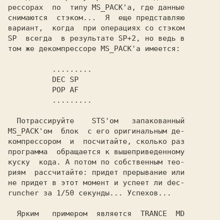
рессорах  по  типу 
MS_PACK'а,
 где данные

снимаются  стэком...  Я  еще представляю

вариант,  когда  при операциях со стэком

SP  всегда  в результате SP+2, но ведь в

том же декомпрессоре MS_PACK'а имеется:

  Потрассируйте    
STS'ом 
MS_PACK'oм 
 блок  с его оригинальным де-

компрессором  и  посчитайте, сколько раз

программа  обращается к вышеприведенному

куску  кода. А потом по собственным тео-

риям  рассчитайте: придет прерывание или

не придет в этот момент и успеет ли dec-

runcher за 1/50 секунды... Успехов...

  Ярким   примером  является 