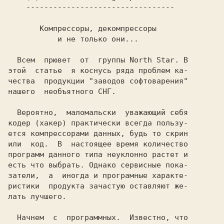
  Всем  прювет  от  группы 
North Star.
 В

этой  статье  я коснусь ряда проблем ка-

чества  продукции
нaшего  необъятного СНГ.

  Вероятно,  маломальски  уважающий себя

кодер (хакер) практически всегда пользу-

ется компрессорами данных, будь то скрин

или  код.  В  настоящее время количество

программ данного типа неуклонно растет и

есть что выбрать. Однако сервисные пока-

затели,  а  иногда и програмные характе-

ристики  продукта зачастую оставляют же-

лать лучшего.

  Начнем  с  программных.  Известно, что
