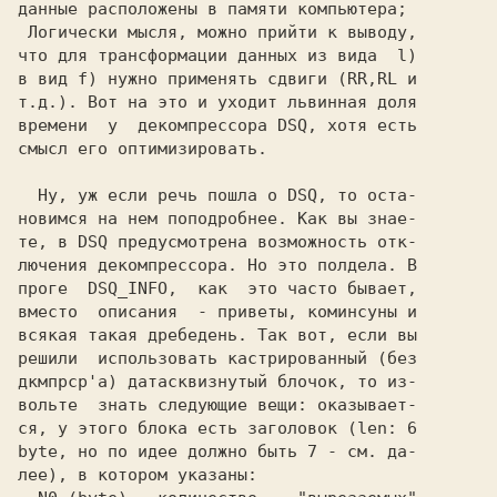
данные расположены в памяти компьютера;

 Логически мысля, можно прийти к выводу,

что для трансформации данных из вида 
в вид
 f)
 нужно применять сдвиги (RR,RL и

т.д.). 
времени  у  декомпрессора DSQ,
 хотя есть

смысл его оптимизировать.

  Ну, уж если речь пошла о
 DSQ,
 то оста-

новимся на нем поподробнее. Как вы знае-

те, в
 DSQ
 предусмотрена возможность отк-

лючения декомпрессора. Но это полдела. В

проге 
 DSQ_INFO,
  как  это часто бывает,

вместо  описания  - приветы, коминсуны и

всякая такая дребедень. Так вот, если вы

решили  использовать кастрированный (без

дкмпрср'a) датасквизнутый блочок, то из-

вольте  знать следующие вещи: оказывает-

ся, у этого блока есть заголовок 
лее),
 в котором указаны:
