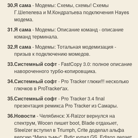
Я сама
- Модемы: Схемы, схемы! Схемы
Г.Шепелева и М.Кондратьева подключения Hayes
модема.
Я сама
- Модемы: Описание команд - описание
команд терминала.
Я сама
- Модемы: Тотальная модемизация -
призыв к подключению момедов.
Системный софт
- FastCopy 3.0: полное описание
навороченного турбо-копировщика.
Системный софт
- Pro Tracker глюки!!! несколько
глючков в ProTracker'ах.
Системный софт
- Pro Tracker 3.4 final
презентация ремикса Pro Tracker из Самары.
Новости
- Челябинск: X-Raizor вернулся на
спектрум, Wocen пишет boot, Blade отдахыет,
Steelzer вступил в Triumph, Crite доделал альфа
версию "Мира тьмы", Bytic купил GS, Edison делает