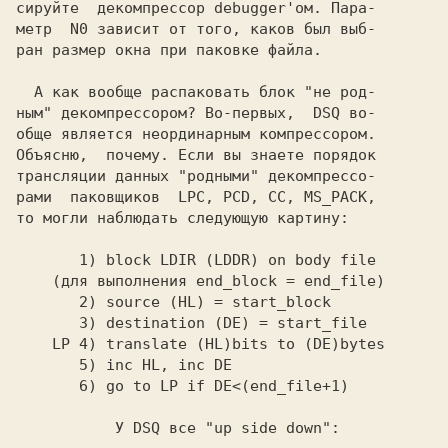
сируйте  декомпрессор debugger'ом. Пара-

метр  N0 зависит от того, каков был выб-

ран размер окна при паковке файла.

  А как вообще распаковать блок "не род-

ным" декомпрессором? Во-первых, 
 DSQ
 во-

обще является неординарным компрессором.

Объясню,  почему. Если вы знаете порядок

трансляции данных "родными" декомпрессо-

рами  паковщиков 
то могли наблюдать следующую картину:
