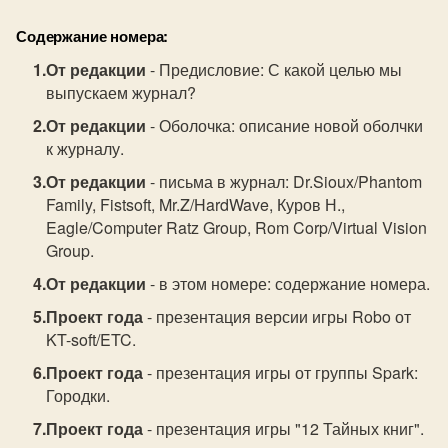
Содержание номера:
От редакции
- Предисловие: С какой целью мы
выпускаем журнал?
От редакции
- Оболочка: описание новой оболчки
к журналу.
От редакции
- письма в журнал: Dr.Sioux/Phantom
Family, Fistsoft, Mr.Z/HardWave, Куров Н.,
Eagle/Computer Ratz Group, Rom Corp/Virtual Vision
Group.
От редакции
- в этом номере: содержание номера.
Проект года
- презентация версии игры Robo от
KT-soft/ETC.
Проект года
- презентация игры от группы Spark:
Городки.
Проект года
- презентация игры "12 Тайных книг".