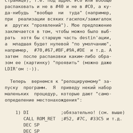
странице), т.е. под адрес #C0 или вообще

распаковать и не в #40 и не в #C0, а ку-

да-нибудь  "вообще  ни  туда" (например,

при  реализации всяких гасилок/зажигалок

и  других "проявлений"). Мое предложение

заключается в том, чтобы можно было выб-

рать  хотя бы старшую часть destin'ации,

a  младшая будет нулевой "по умолчанию",

например, 
 #70,#67,#BF,#9A,#DE 
 и т.д. А

затем  после распаковки каким-либо обра-

LDIR'ом 
  Теперь  вернемся к "релоцируемому" за-

пуску  программ.  Я  приведу некий набор

маленьких  процедур, которые дают "само-

определение местонахождения":

1) DI            
   CALL ROM_RET  