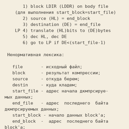
file 
      - исходный файл;

block
      - результат компрессии;

source 
    - откуда берем;

destin 
    - куда кладем;

start_file
 - адрес начала дкмпрсируе-

мых данных;

end_file 
  - адрес  последнего  байта

дкмпрсируемых данных;

start_block 
- начало данных block'а;

end_block
  -  адрес  последнего байта

block'а;
