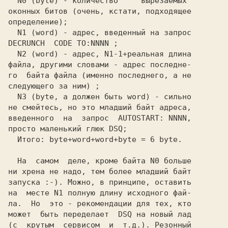
 N0 (byte)
 - количество    "вырезаемых"

оконных битов (очень, кстати, подходящее

определение);

 N1 (word)
 N2 (word)
 - адрес, N1-1+реальная длина

файла, другими словами - адрес последне-

го  байта файла (именно последнего, а не

следующего за ним) ;

 N3
 (byte, а должен быть word) - сильно

не смейтесь, но это младший байт адреса,

введенного  на  запрос  
просто маленький глюк
  Итого:
  На  самом  деле, кроме байта N0 больше

ни хрена не надо, тем более младший байт

запуска :-). Можно, в принципе, оставить

на  месте N1 полную длину исходного фай-

ла.  Но  это - рекомендации для тех, кто

может  быть переделает 
 DSQ 
на новый лад

(с  крутым  сервисом  и  т.д.). Резонный
