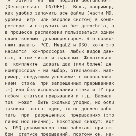
(Decompressor  ON/OFF).
  Ведь, например,

как удобно запачить все файлы (части MD,

уровни  игр  или оверлеи систем) в комп-

рессоре  и отгрузить их без дcrnchr'а, а

в процессе распаковки пользоваться одним

единственным  декомпрессором. Это позво-

ляют делать 
 PCD, MegaLZ и DSQ,
 хотя это

касается  компрессоров  любых видов дан-

ных, в том числе и экранных. Желательно

в  комплекте  давать два (или более) де-

компрессора - на выбор, отвечающих, нап-

ример, следующим условиям: с использова-

:-)
 или без использования стэка и IY при

любом  статусе прерываний и т.д. Вариан-

тов  может  быть сколько угодно, но если

таковой  всего  один, то он должен рабо-

тать  при  разрешенных  прерываниях (это

лично мое мнение). Некоторые скажут: вот

у 
 DSQ декомпресор 
тоже работает при лю-

бом  статусе прерываний, поэтому он, на-
