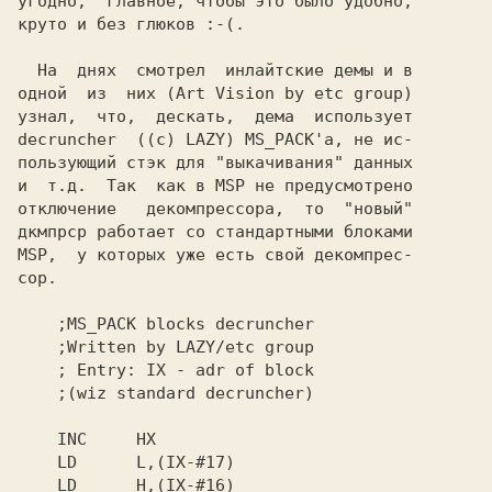
угодно,  главное, чтобы это было удобно,

круто и без глюков 
  На  днях  смотрел  инлайтские демы и в

одной  из  них 
(Art Vision by etc group)
узнал,  что,  дескать,  дема  использует

decruncher  ((c) LAZY) 
MS_PACK'а,
 не ис-

пользующий стэк для "выкачивания" данных

и  т.д.  Так  как в 
MSP 
не предусмотрено

отключение   декомпрессора,  то  "новый"

MSP,
  у которых уже есть свой декомпрес-

сор.
