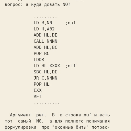
вопрос: а куда девать N0?

       LD B,NN     
       LD HL,XXXX  
  Аргумент  рег.  B  в строке nuf и есть

тот  самый  N0,  а для полного понимания

формулировки  про "оконные биты" потрас-
