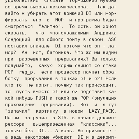
удовольствие  слышать  торможение музона

во время вызова декомпрессора... Так да-

вайте ж убирать этот вонючий
 DI 
или мор-

фировать  его  в 
 NOP 
 и программа будет

смотреться 
 "элитно". 
 То есть, он хочет

сказать,   что  многоуважаемый  
Сендецкий 
 для общего понту в своем 
поставил вначале 
 DI
 потому что он - ла-

мер?  Ан  нет, батенька. Что же мы видим

при  разрешенных  прерываниях? Вы только

POP  reg_p, 
 если процессор начнет обра-

ботку  прерывания в точках 
e1 и e2!
 Если

кто-то  не понял, почему так происходит,

то  пусть вместо e1 или e2 подставит ка-

кой-нибудь 
PUSH 
и такой же 
POP 
(эмуляция

прохождения  прерывания).  Вот  и  я тут

"запачил"  картинку  в новом 
Потом  загрузил  в STS: в начале декомп-

рессора   вышеприведенная  "классика"...

только без 
 DI...
 А жаль. Вы прикиньте -

а ведь некоторые убирают 
 DI
 и в декомп-
