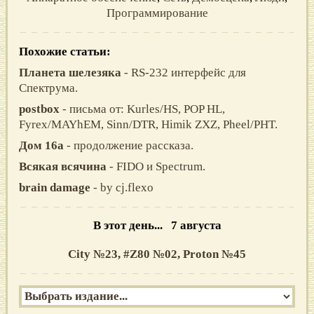
Программирование
Похожие статьи:
Планета шелезяка
- RS-232 интерфейс для
Спектрума.
postbox
- письма от: Kurles/HS, POP HL,
Fyrex/MAYhEM, Sinn/DTR, Himik ZXZ, Pheel/PHT.
Дом 16а
- продолжение рассказа.
Всякая всячина
- FIDO и Spectrum.
brain damage
- by cj.flexo
В этот день... 7 августа
City №23,
#Z80 №02,
Proton №45