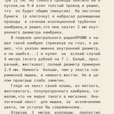
тра 
12 
см. Но тонкого провода хватило на 
8

кусков,на 
9-й 
взял толстый провод и решил,

что  он будет общим (минусом). На листочке

бумаги  (в клеточку) я набросал размещение

провода  в сечении изоляционной трубочки -

кембрика,и решил,что мне хватит 
2 
мм внут-

реннего диаметра кембрика.

   В подвале центрального 
радиоПРОФИ 
я на-

шел такой кембрик (прикинув на глаз, я ре-

шил, что указан именно внутренний диаметр,

и не ошибся...) и купил  на  всякий случай

4 
метра (всего рублей на 
7 
). Белый, проз- 
рачный, жестковат; полный диаметр примерно

2.9 
мм. Немного  больше, чем у хвоста сов- 
ременной мышки, и немного жестче. Но в це-

лом проигрыш слабо заметен.

   Глядя на хвост своей клавы, из мягкого,

желтоватого, полупрозрачного кембрика, со-

жалею,что не видно такого в магазине. Ана-

логичный хвост  для мышки, за  исключением

цвета, не уступал бы современному.

   Отрезав  
3  
метра  изоляции,  пропустил
