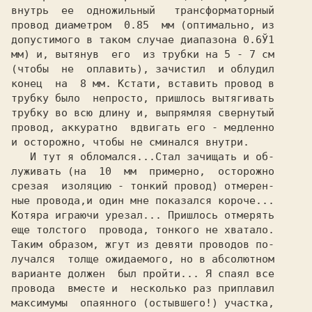
внутрь  ее  одножильный   трансформаторный

провод диаметром  
0.85  
мм (оптимально, из

допустимого в таком случае диапазона 
0.6Ў1

мм) и, вытянув  его  из трубки на 
5 - 7 
см

(чтобы  не  оплавить), зачистил  и облудил

конец  на  
8 
мм. Кстати, вставить провод в

трубку было  непросто, пришлось вытягивать

трубку во всю длину и, выпрямляя свернутый

провод, аккуратно  вдвигать его - медленно

и осторожно, чтобы не сминался внутри.

   И тут я обломался...Стал зачищать и об-

луживать (на 
 10  
мм  примерно,  осторожно

срезая  изоляцию - тонкий провод) отмерен-

ные провода,и один мне показался короче...

Котяра играючи урезал... Пришлось отмерять

еще толстого  провода, тонкого не хватало.

Таким образом, жгут из девяти проводов по-

лучался  толще ожидаемого, но в абсолютном

варианте должен  был пройти... Я спаял все

провода  вместе и  несколько раз приплавил

максимумы  опаянного (остывшего!) участка,
