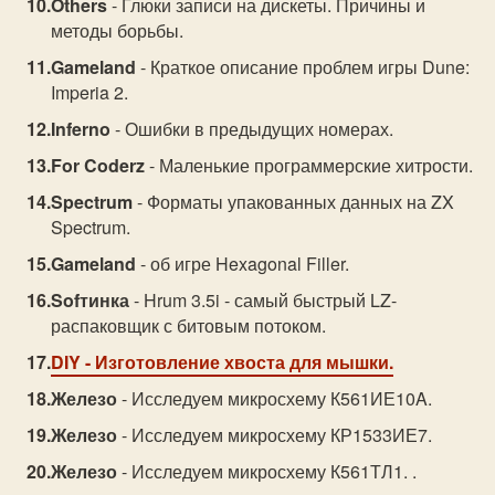
Others
- Глюки записи на дискеты. Причины и
методы борьбы.
Gameland
- Краткое описание проблем игры Dune:
Imperia 2.
Inferno
- Ошибки в предыдущих номерах.
For Coderz
- Маленькие программерские хитрости.
Spectrum
- Форматы упакованных данных на ZX
Spectrum.
Gameland
- об игре Hexagonal Filler.
Sofтинка
- Hrum 3.5i - самый быстрый LZ-
распаковщик с битовым потоком.
DIY
- Изготовление хвоста для мышки.
Железо
- Исследуем микросхему К561ИЕ10A.
Железо
- Исследуем микросхему КР1533ИЕ7.
Железо
- Исследуем микросхему К561ТЛ1. .