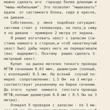
можно сделать его  гораздо более длинным и

"мышь-мобильным". Это позволит "мышковать"

вдали  от системного блока, сидя в кресле,

на диване...

   Собственно, у  меня  подобная ситуация:

система стоит у телевизора, на полу,а сижу

я на диване - примерно 
2 
метра от экрана.

   Я решил изготовить хвост с запасом (си-

стема немного в стороне,и чтоб ненатянутый

хвост был) дабы через него не перешагивали

(вес  выдержит). Поэтому  решил сделать 
3-

метровый хвост.

   Купил  на рынке моточек тонкого провода

МГТФ сечением 
0.03 
мм¤, диаметром (полный,

с изоляцией) 
0.5 
мм. На всякий  случай по-

мерял  сопротивление: 
1.5 
Ом  на 
3 
метра -

соответствует указанному на бирке сечению.

До этого  купил  немного  толстого провода

МГТФ,полным диаметром 
0.8 
мм ( 
0.5 
Ом на 
3

метра).

   Отмерял 
9 
проводов с запасом - по 
3 
ме-
