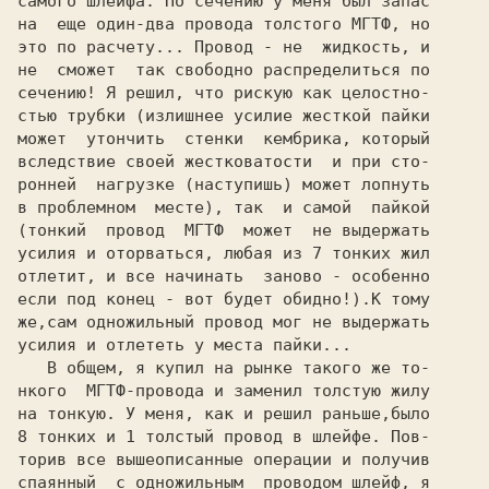
самого шлейфа. По сечению у меня был запас

на  еще один-два провода толстого МГТФ, но

это по расчету... Провод - не  жидкость, и

не  сможет  так свободно распределиться по

сечению! Я решил, что рискую как целостно-

стью трубки (излишнее усилие жесткой пайки

может  утончить  стенки  кембрика, который

вследствие своей жестковатости  и при сто-

ронней  нагрузке (наступишь) может лопнуть

в проблемном  месте), так  и самой  пайкой

(тонкий  провод  МГТФ  может  не выдержать

усилия и оторваться, любая из 
7 
тонких жил

отлетит, и все начинать  заново - особенно

если под конец - вот будет обидно!).К тому

же,сам одножильный провод мог не выдержать

усилия и отлететь у места пайки...

   В общем, я купил на рынке такого же то-

нкого  МГТФ-провода и заменил толстую жилу

на тонкую. У меня, как и решил раньше,было

8 
тонких и 
1 
толстый провод в шлейфе. Пов- 
торив все вышеописанные операции и получив

спаянный  с одножильным  проводом шлейф, я
