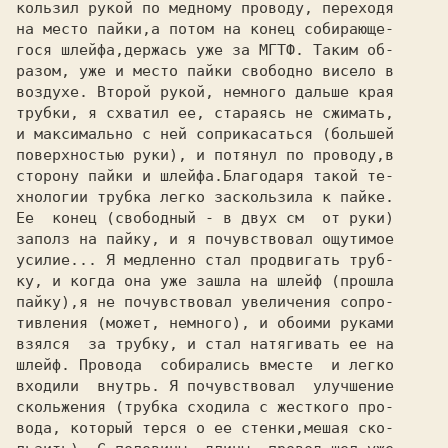
кользил рукой по медному проводу, переходя

на место пайки,а потом на конец собирающе-

гося шлейфа,держась уже за МГТФ. Таким об-

разом, уже и место пайки свободно висело в

воздухе. Второй рукой, немного дальше края

трубки, я схватил ее, стараясь не сжимать,

и максимально с ней соприкасаться (большей

поверхностью руки), и потянул по проводу,в

сторону пайки и шлейфа.Благодаря такой те-

хнологии трубка легко заскользила к пайке.

Ее  конец (свободный - в двух см  от руки)

заполз на пайку, и я почувствовал ощутимое

усилие... Я медленно стал продвигать труб-

ку, и когда она уже зашла на шлейф (прошла

пайку),я не почувствовал увеличения сопро-

тивления (может, немного), и обоими руками

взялся  за трубку, и стал натягивать ее на

шлейф. Провода  собирались вместе  и легко

входили  внутрь. Я почувствовал  улучшение

скольжения (трубка сходила с жесткого про-

вода, который терся о ее стенки,мешая ско-
