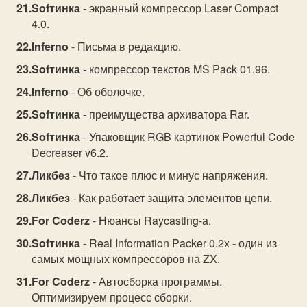
Sofтинка
- экранный компрессор Laser Compact
4.0.
Inferno
- Письма в редакцию.
Sofтинка
- компрессор текстов MS Pack 01.96.
Inferno
- Об оболочке.
Sofтинка
- преимущества архиватора Rar.
Sofтинка
- Упаковщик RGB картинок Powerful Code
Decreaser v6.2.
Ликбез
- Что такое плюс и минус напряжения.
Ликбез
- Как работает защита элементов цепи.
For Coderz
- Нюансы Raycasting-а.
Sofтинка
- Real Information Packer 0.2x - один из
самых мощных компрессоров на ZX.
For Coderz
- Автосборка программы.
Оптимизируем процесс сборки.