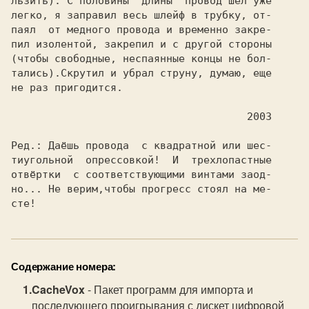
льзить). С половины  длины  провод шел уже

легко, я заправил весь шлейф в трубку, от-

паял  от медного провода и временно закре-

пил изолентой, закрепил и с другой стороны

(чтобы свободные, неспаянные концы не бол-

тались).Скрутил и убрал струну, думаю, еще

не раз пригодится.

                                     2003

Ред.: 
Даёшь провода  с квадратной или шес- 
тиугольной  опрессовкой!  И  трехлопастные 
отвёртки  с соответствующими винтами заод- 
но... Не верим,чтобы прогресс стоял на ме- 
сте! 
Содержание номера:
CacheVox
- Пакет программ для импорта и
последующего проигрывания с дискет цифровой