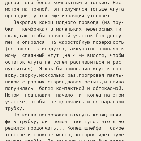
делая  его более компактным и тонким. Нес-

мотря на припой, он получился тоньше жгута

проводов, у тех еще изоляция утолщает...

   Закрепив конец медного провода (из тру-

бки - кембрика) в маленьких переносных ти-

сках,так,чтобы опаянный участок был досту-

пен и опирался  на жаростойкую поверхность

(не висел  в воздухе), аккуратно припаял к

нему  спаянный жгут (на 
4 
мм вместе, чтобы

остаток жгута не успел расплавиться и рас-

пуститься). Я как бы приплавил жгут к про-

воду,сверху,несколько раз,прогревая паяль-

ником с разных сторон,давая остыть,и пайка

получилась  более компактной и обтекаемой.

Потом  подплавил  начало  и  конец на этом

участке, чтобы  не цеплялись и не царапали

трубку.

   Но когда попробовал втянуть конец шлей-

фа в трубку, он  пошел  так туго, что я не

решился продолжать... Конец шлейфа - самое

толстое и сложное место, которое идет туже
