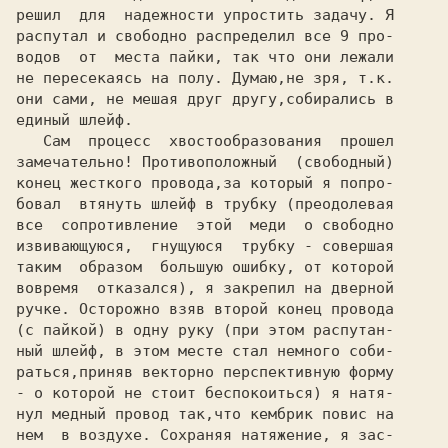
решил  для  надежности упростить задачу. Я

распутал и свободно распределил все 
9 
про-

водов  от  места пайки, так что они лежали

не пересекаясь на полу. Думаю,не зря, т.к.

они сами, не мешая друг другу,собирались в

единый шлейф.

   Сам  процесс  хвостообразования  прошел

замечательно! Противоположный  (свободный)

конец жесткого провода,за который я попро-

бовал  втянуть шлейф в трубку (преодолевая

все  сопротивление  этой  меди  о свободно

извивающуюся,  гнущуюся  трубку - совершая

таким  образом  большую ошибку, от которой

вовремя  отказался), я закрепил на дверной

ручке. Осторожно взяв второй конец провода

(с пайкой) в одну руку (при этом распутан-

ный шлейф, в этом месте стал немного соби-

раться,приняв векторно перспективную форму

- о которой не стоит беспокоиться) я натя-

нул медный провод так,что кембрик повис на

нем  в воздухе. Сохраняя натяжение, я зас-
