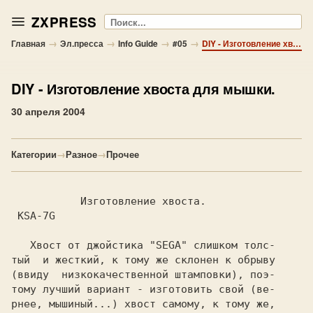
ZXPRESS
Поиск
→
→
→
→
Главная
Эл.пресса
Info Guide
#05
DIY - Изготовление хвоста для мышки.
DIY
- Изготовление хвоста для мышки.
30 апреля 2004
Категории
→
Разное
→
Прочее
          Изготовление хвоста.

 KSA-7G 
   Хвост от джойстика 
"SEGA" 
слишком толс-

тый  и жесткий, к тому же склонен к обрыву

(ввиду  низкокачественной штамповки), поэ-

тому лучший вариант - изготовить свой (ве-

рнее, мышиный...) хвост самому, к тому же,
