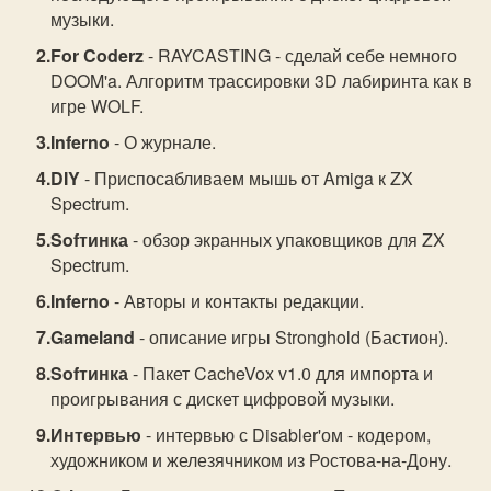
музыки.
For Coderz
- RAYCASTING - сделай себе немного
DOOM'a. Алгоритм трассировки 3D лабиринта как в
игре WOLF.
Inferno
- О журнале.
DIY
- Приспосабливаем мышь от Amiga к ZX
Spectrum.
Sofтинка
- обзор экранных упаковщиков для ZX
Spectrum.
Inferno
- Авторы и контакты редакции.
Gameland
- описание игры Stronghold (Бастион).
Sofтинка
- Пакет CacheVox v1.0 для импорта и
проигрывания с дискет цифровой музыки.
Интервью
- интервью с Disabler'ом - кодером,
художником и железячником из Ростова-на-Дону.