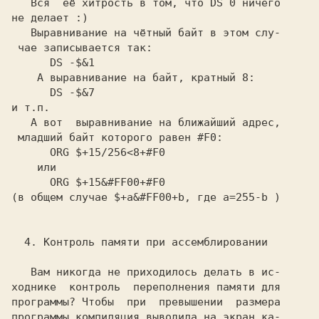
   Вся  её хитрость в том, что 
DS 0 
ничего

не делает :)

   Выравнивание на чётный байт в этом слу-

чае записывается так:

     DS -$&1

   А выравнивание на байт, кратный 
8:

     DS -$&7

и т.п.

   А вот  выравнивание на ближайший адрес,

младший байт которого равен 
#F0:

     ORG $+15/256<8+#F0

   или

     ORG $+15&#FF00+#F0

(в общем случае 
$+a&#FF00+b, 
где 
a=255-b 
)

 4. Контроль памяти при ассемблировании

   Вам никогда не приходилось делать в ис-

ходнике  контроль  переполнения памяти для

программы? Чтобы  при  превышении  размера

программы компиляция выводила на экран ка-
