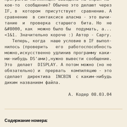
кое-то  сообщение? Обычно это делают через

IF, 
в  котором  присутствует  сравнение. А 
сравнение  в синтаксисе аласма - это вычи-

тание  и  проверка  старшего  бита. Но  не

&#8000, 
как  можно было бы  подумать, а... 
<1&1. 
Значительно короче :) Автор - 
Capry. 
   Теперь, когда  наше условие в 
IF 
выпол-

нилось (проверить   его  работоспособность

можно,искусственно удлинив программу каки-

ми-нибудь DS'ами),нужно вывести сообщение.

Это  делает  
DISPLAY. 
А потом можно (но не

обязательно) и  прервать  компиляцию - это

сделает  директива  
INCBIN 
 с каким-нибудь

диким названием файла.

                        А. Кодер 08.03.04
Содержание номера: