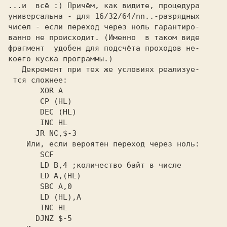
...и  всё :) Причём, как видите, процедура

универсальна - для 16/32/64/nn..-разрядных

чисел - если переход через ноль гарантиро-

ванно не происходит. (Именно  в таком виде

фрагмент  удобен для подсчёта проходов не-

коего куска программы.)

   Декремент при тех же условиях реализуе-

тся сложнее:

     XOR A

     CP (HL)

     DEC (HL)

     INC HL

     JR NC,$-3

   Или, если вероятен переход через ноль:

     SCF

     LD B,4 
;количество байт в числе

     LD A,(HL)

     SBC A,0

     LD (HL),A

     INC HL

     DJNZ $-5
