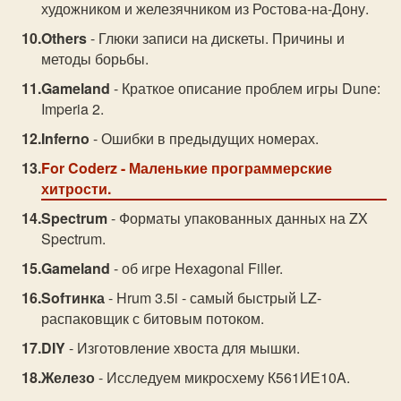
художником и железячником из Ростова-на-Дону.
Others
- Глюки записи на дискеты. Причины и
методы борьбы.
Gameland
- Краткое описание проблем игры Dune:
Imperia 2.
Inferno
- Ошибки в предыдущих номерах.
For Coderz
- Маленькие программерские
хитрости.
Spectrum
- Форматы упакованных данных на ZX
Spectrum.
Gameland
- об игре Hexagonal Filler.
Sofтинка
- Hrum 3.5i - самый быстрый LZ-
распаковщик с битовым потоком.
DIY
- Изготовление хвоста для мышки.
Железо
- Исследуем микросхему К561ИЕ10A.