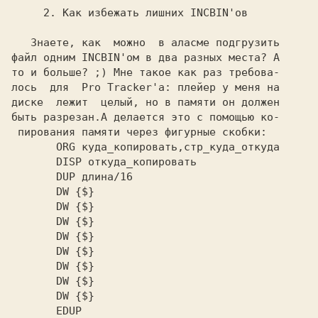
    2. Как избежать лишних INCBIN'ов

   Знаете, как  можно  в аласме подгрузить

файл одним 
INCBIN'ом 
в два разных места? А

то и больше? ;) Мне такое как раз требова-

лось  для  
Pro Tracker'а: 
плейер у меня на

диске  лежит  целый, но в памяти он должен

быть разрезан.А делается это с помощью ко-

пирования памяти через фигурные скобки:

     ORG куда_копировать,стр_куда_откуда

     DISP откуда_копировать

     DUP длина/16

     DW {$}

     DW {$}

     DW {$}

     DW {$}

     DW {$}

     DW {$}

     DW {$}

     DW {$}

     EDUP
