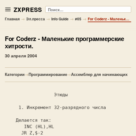
ZXPRESS
Поиск
→
→
→
→
Главная
Эл.пресса
Info Guide
#05
For Coderz - Маленькие программерские хитрости.
For Coderz
- Маленькие программерские
хитрости.
30 апреля 2004
Категории
→
Программирование
→
Ассемблер для начинающих
                 Этюды

    1. Инкремент 32-разрядного числа

   Делается так:

     INC (HL),HL

     JR Z,$-2
