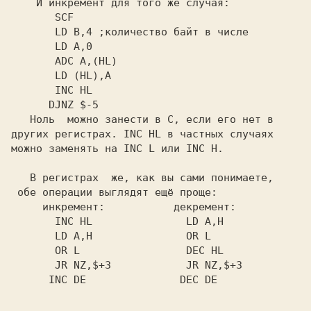
   И инкремент для того же случая:

     SCF

     LD B,4 
;количество байт в числе

     LD A,0

     ADC A,(HL)

     LD (HL),A

     INC HL

     DJNZ $-5

   Ноль  можно занести в 
C, 
если его нет в

других регистрах. 
INC HL 
в частных случаях

можно заменять на 
INC L 
или 
INC H.

   В регистрах  же, как вы сами понимаете,

обе операции выглядят ещё проще:

   инкремент:           декремент:

     INC HL               LD A,H

     LD A,H               OR L

     OR L                 DEC HL

     JR NZ,$+3            JR NZ,$+3

     INC DE               DEC DE
