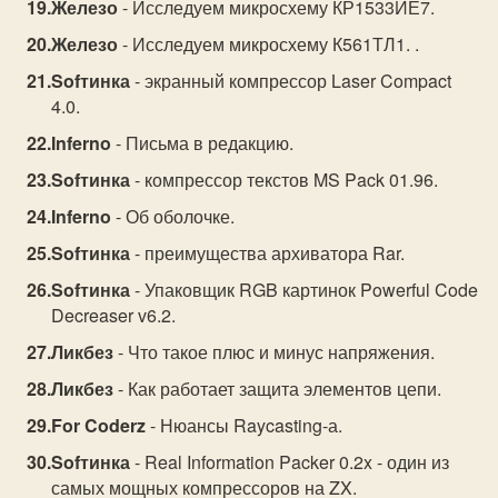
Железо
- Исследуем микросхему КР1533ИЕ7.
Железо
- Исследуем микросхему К561ТЛ1. .
Sofтинка
- экранный компрессор Laser Compact
4.0.
Inferno
- Письма в редакцию.
Sofтинка
- компрессор текстов MS Pack 01.96.
Inferno
- Об оболочке.
Sofтинка
- преимущества архиватора Rar.
Sofтинка
- Упаковщик RGB картинок Powerful Code
Decreaser v6.2.
Ликбез
- Что такое плюс и минус напряжения.
Ликбез
- Как работает защита элементов цепи.
For Coderz
- Нюансы Raycasting-а.
Sofтинка
- Real Information Packer 0.2x - один из
самых мощных компрессоров на ZX.