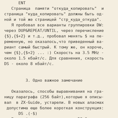
     ENT

   Страница  памяти 
"откуда_копировать" 
 и

страница 
"куда_копировать" 
должны быть од-

ной и той же страницей 
"стр_куда_откуда".

   Я пробовал все варианты группировки 
DW:

через 
DUP&REPEAT/UNTIL, 
через перечисление

{$},{$+2} 
и т.д., пробовал менять 
$ 
на пе- 
ременную, но оказалось,что приведенный ва-

риант самый быстрый. К тому же, он короче,

чем 
{$},{$+2} 
... :) Скорость на 
3.5 MHz 
-

около 
1.5 кбайт/с. 
Для сравнения, скорость

DS 
- около 
8 кбайт/с. 
        3. Одно важное замечание

   Оказалось, способы выравнивания на гра-

ницу параграфа (256 байт),которые я описы-

вал  в 
ZX-Guide, 
устарели. В новых аласмах

допустима еще более короткая конструкция:

     DS .(-$)
