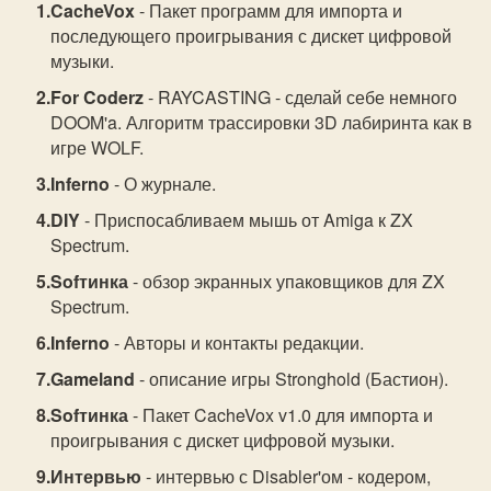
CacheVox
- Пакет программ для импорта и
последующего проигрывания с дискет цифровой
музыки.
For Coderz
- RAYCASTING - сделай себе немного
DOOM'a. Алгоритм трассировки 3D лабиринта как в
игре WOLF.
Inferno
- О журнале.
DIY
- Приспосабливаем мышь от Amiga к ZX
Spectrum.
Sofтинка
- обзор экранных упаковщиков для ZX
Spectrum.
Inferno
- Авторы и контакты редакции.
Gameland
- описание игры Stronghold (Бастион).
Sofтинка
- Пакет CacheVox v1.0 для импорта и
проигрывания с дискет цифровой музыки.
Интервью
- интервью с Disabler'ом - кодером,