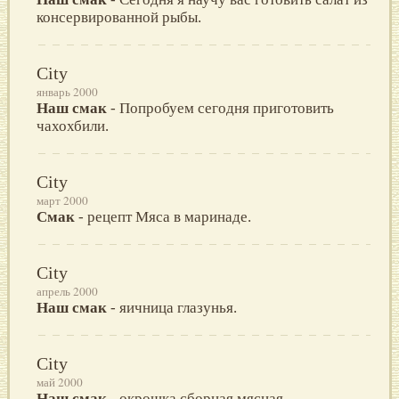
консеpвиpованной pыбы.
City
январь 2000
Наш смак
- Попpобуем сегодня пpиготовить
чахохбили.
City
март 2000
Смак
- рецепт Мяса в маринаде.
City
апрель 2000
Наш смак
- яичница глазунья.
City
май 2000
Наш смак
- окрошка сборная мясная.