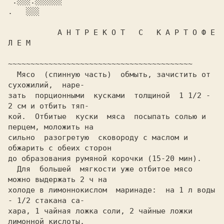
 .░░░.░░░░░░                                           
.   ░░░

           А Н Т Р Е К О Т   С   К А Р Т О Ф Е 
  Мясо  (спинную часть)  обмыть, зачистить от  
зать  порционными  кусками  толщиной  1 1/2 - 
2 см и отбить тяп-

кой.  Отбитые  куски  мяса  посыпать солью и 
перцем, моложить на

сильно  разогретую  сковороду с маслом и 
обжарить с обеих сторон

до образования румяной корочки (15-20 мин).

  Для  большей  мягкости уже отбитое мясо 
можно выдержать 2 ч на

холоде в лимоннокислом  маринаде:  на 1 л воды 
- 1/2 стакана са-

хара, 1 чайная ложка соли, 2 чайные ложки 
лимонной кислоты.
