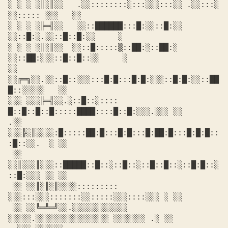
░ ░ ░ ░║░║░░   .░░::::::::░:::░░░:::░░ .░░:::░  
░░::::: ░░░   ░░

░ ░ ░ ░╠═╣░░   ░░::██████:::█:░░::█:░░ 
░░::█:░.░░::█::█:░░     ░

░ ░ ░ ░║░║░░  ░░::█:::::▒::██:░::██:░ 
░░::██:░░░::█::█::░░     ░

░░   
░░╔═╗░░.░░::█::░░░:::█:█:::█:█:░░░::█:█:░░::██
█::░░░░░   ░░

░░░ ░░░╠═╣░░.░::█::░:::: 
█::█::█::█:::::████::::█::█:░░░.░░░ ░░

.░░ 
░░░╠░║░░░░:█:::::██:█:::█:█:::█:██:█:::█:█:█::
:█::░░.  ░ ░░

 ░░ 
░░║░░░║░░░::█████::█::░::█::░::█::█::░::█:█::░
::█:░░░ ░░ ░░

 ░░ ░░║░║░║░░░░::::::::: 
░░░:::░░░:::::::░░:::::░░░::::░░░ ░ ░░

 ░░ ░░╚═╩═╝░░.░░░░░░░░░░░░ 
░░░░░.░░░░░░░░░░░░░░░░ ░░░░░░░ .░ ░░
