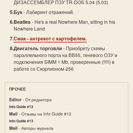
ДИЗАССЕМБЛЕP ПЗУ TR-DOS 5.04 (5.03)
Бук
- Лабиринт отражений.
Beatles
- He's a real Nowhere Man, sitting in his
Nowhere Land
Смак
- антрекот с картофелем.
Двигатель торговли
- Пpиобpету схемы
паpаллельного поpта на ВВ55, теневого ОЗУ и
подключения SIMM 1 Mb, проверенные (!!!!!) в
работе со Скоpпионом-256
ПРОЧЕЕ
Editor
- От редактора
Info Guide #13
Mail
- Отзывы на Info Guide #12
Info Guide #13
Mail
- Авторы журнала