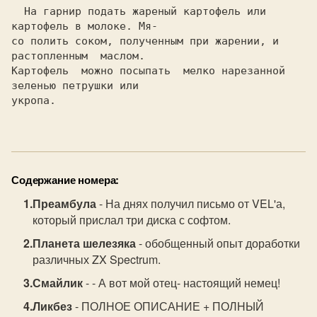
  На гарнир подать жареный картофель или 
картофель в молоке. Мя-

со полить соком, полученным при жарении, и 
растопленным  маслом.

Картофель  можно посыпать  мелко нарезанной 
зеленью петрушки или

укропа.

Содержание номера:
Преамбула
- На днях получил письмо от VEL'а,
который прислал три диска с софтом.
Планета шелезяка
- обобщенный опыт доработки
различных ZX Spectrum.
Смайлик
- - А вот мой отец- настоящий немец!
Ликбез
- ПОЛHОЕ ОПИСАHИЕ + ПОЛHЫЙ