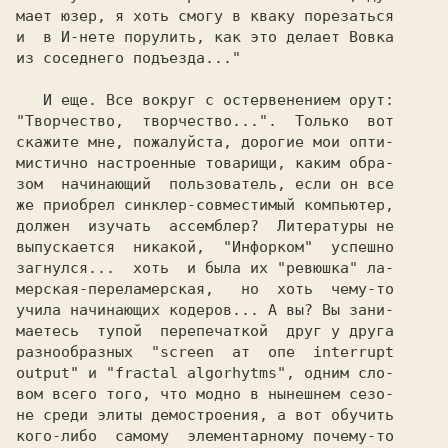
мает юзер, я хоть смогу в кваку порезаться

и  в И-нете порулить, как это делает Вовка

"Творчество,  творчество...".  
Только  вот

скажите мне, пожалуйста, дорогие мои опти-

мистично настроенные товарищи, каким обра-

зом  начинающий  пользователь, если он все

же приобрел 
синклер-совместимый 
компьютер,

должен  изучать  
ассемблер? 
 Литературы не

выпускается  никакой,  
"Инфорком"  
загнулся... 
 хоть  и была их 
"ревюшка" 
ла-

учила начинающих кодеров... 
А вы? Вы зани-

маетесь  тупой  перепечаткой  друг у друга

разнообразных  
"screen  ат  опе  interrupt

output" 
и "
fractal algorhytms", 
одним сло-

вом всего того, что модно в нынешнем сезо-

не среди элиты демостроения, а вот обучить

кого-либо  самому  
элементарному 