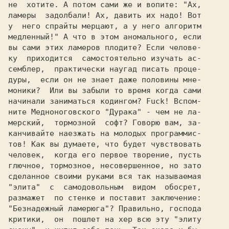
не  хотите. А потом сами же и вопите: "
Ах,

ламеры  задолбали! Ах, давить их надо! Вот

у  него спрайты мерцают, а у него алгоритм

медленный!" 
А что в этом аномального, если

вы сами этих 
ламеров плодите?
 Если челове-

ку  приходится  самостоятельно изучать ас-

семблер,  практически наугад писать проце-

дуры,  если он не знает даже половины мне-

начинали 
заниматься кодингом?
 Fuck! 
Вспом-

ните 
Медноноговского 
"Дурака"
 - чем не ла-

мерский,  тормозной  софт? Говорю вам, 
за-

канчивайте 
наезжать на молодых 
программис-

тов! 
Как вы думаете, что будет чувствовать

глючное, тормозное, несовершенное, 
но зато

"элита" 
 с  самодовольным  видом 
 обосрет,

"Безнадежный ламерюга"? 
Правильно, 
господа

критики, 
 он  пошлет на хер всю эту 
"элиту
