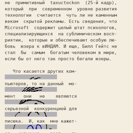
не  примитивный 
 taxuctockon 
технологии  считается  чуть ли не каменным

веком  
скрытой рекламы. 
Microsoft  
содержит целый штат психологов,

специализирующихся  на сублимическом восп-

риятии,  которые и обеспечивают особую лю-

бовь  юзера к
 вИНДАМ.
 И еще, 
Билл Гейтс 
не

стал  бы  самым  богатым человеком в мире,

если бы от него так просто бегали юзеры.  

   Что касается других 
ком-
пьютеров,
 то на данный  мо-
мент   они   не    являются
серьезной  конкуренцией для
писюка. 
 И, как  мне кажет-