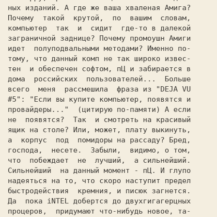
ных изданий. А где же ваша хваленая 
Почему  такой  
крутой, 
 по  вашим  словам,

компьютер  так  и  сидит  где-то в далекой

заграничной 
заднице? 
Почему промоушн 
идет  полуподвальными методами? Именно по-

тому, что данный комп не так широко извес-

тен  и обеспечен софтом, 
пЦ 
и забирается в

дома  российских  пользователей...  
всего  меня  рассмешила  фраза из "
DEJA VU

#5": 
"Если вы купите компьютер, появятся и

провайдеры..." 
 (цитирую по-памяти) 
А если

не  появятся?  
Так  и смотреть на красивый

ящик на столе? Или, может, плату выкинуть,

а  корпус  под  помидоры на рассаду? Бред,

что  
побеждает 
 не  
Сильнейший  на данный момент - 
пЦ. 
И глупо

надеяться на то, что скоро наступит предел

быстродействия  кремния, и 
Да  пока 
iNTEL 
добертся до двуxгигагерцныx

процеров,  придумают что-нибудь новое, та-
