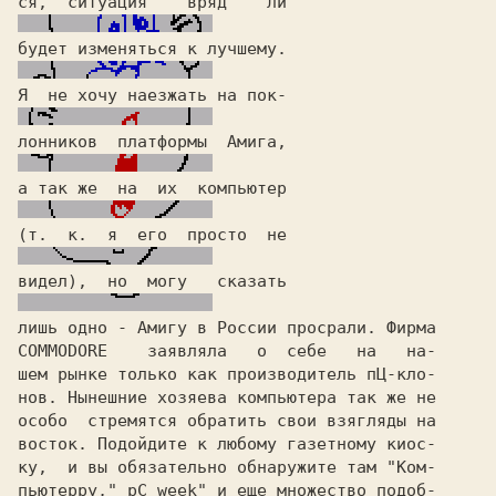
ся,  ситуация    вряд    ли
будет
 изменяться к лучшему.
Я  не хочу наезжать на пок-
лонников  платформы 
 Амига,
а так же  на  их  компьютер
(т.  к.  я  его  просто  не
видел),  но  могу   сказать
лишь одно - 
Амигу в России просрали.
COMMODORE  
  заявляла   о  себе   на   на-

шем рынке только как производитель 
пЦ-кло-

нов. 
Нынешние хозяева компьютера так же не

особо  стремятся обратить свои взягляды на

восток. Подойдите к любому газетному киос-

ку,  и вы обязательно обнаружите там 
"Ком-

пьютерру," рС week" 
и еще множество подоб-
