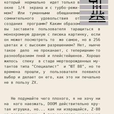
который  нормально  идет только в
окне 
 1/4  экрана
 и с турбо-режи-
мом?  Или  туманными   обещаниями
сомнительного   удовольствия   от
создания  программ? Каким образом
моноxромную 
драную с 
писюка 
картинку, если

он может посмотреть то  же самое, но в 
цветах и с высоким разрешением? Нет, нынче

такое  дело  не проканает, с теперишним-то

разнообразием
 пней и плейстейшенов. 
Хорошо

жилось  спеку  в стаде мертворожденныx му-

тантов типа 
"Специалист" 
 и 
"ЮТ 88", 
но те

времена  прошли, у  пользователя  появился

выбор и делает он его, как это ни печально

не в 
пользу 
   Не подумайте чего 
плохого,
 я не хочу ни

на  кого 
наезжать, 
DOOM 
тая игрушка, но... как ни извращайся,