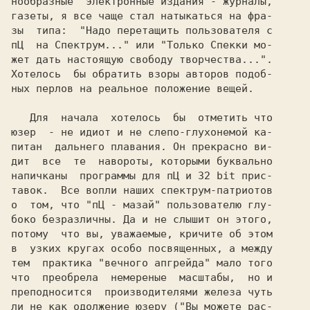
нообразные  электронные издания - журналы,

газеты, я все чаще стал натыкаться на фра-

зы  типа:  
"Надо перетащить пользователя с

пЦ  на Спектрум..." 
или 
"Только Спекки мо-

Хотелось  бы обратить взоры авторов подоб-

ных перлов на реальное 
   Для  начала  хотелось  бы  отметить что

юзер  - 
не идиот 
и не слепо-глухонемой ка-

питан  дальнего плавания. Он прекрасно ви-

дит  все  те 
 навороты, 
которыми буквально

напичканы  программы для 
пЦ и 32 bit 
прис-

тавок. 
 Все вопли наших спектрум-патриотов

о  том, что 
"пЦ - мазай" 
пользователю глу-

боко безразличны. Да и не слышит он этого,

потому  что вы, уважаемые, кричите об этом

в  узких 
кругах 
особо посвященных, а между

тем  практика "
вечного апгрейда" 
что  преобрела  немереные  масштабы,  но и

преподносится  производителями железа чуть

ли не как одолжение юзеру (
"Вы можете рас-
