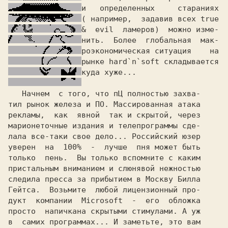
( например,  задавив всех
&  evil 
рынке
 hard`n`soft
   Начнем  с того, что 
пЦ
 полностью захва-

тил рынок железа и 
ПО. 
рекламы, 
 как  явной  так и скрытой, через

марионеточные издания и телепрограммы сде-

лала все-таки свое дело... Российский юзер

уверен  на 
 100% 
 -  лучше 
 пня 
может быть

только 
 пень.  
Вы только вспомните с каким

пристальным вниманием и слюнявой нежностью

следила 
пресса 
за прибытием в
 Москву 
Билла

Гейтса. 
 Возьмите  любой лицензионный про-

дукт  компании  
Microsoft  
-  его  обложка

просто  напичкана скрытыми стимулами. А уж

в  самих программах... И заметьте, это вам
