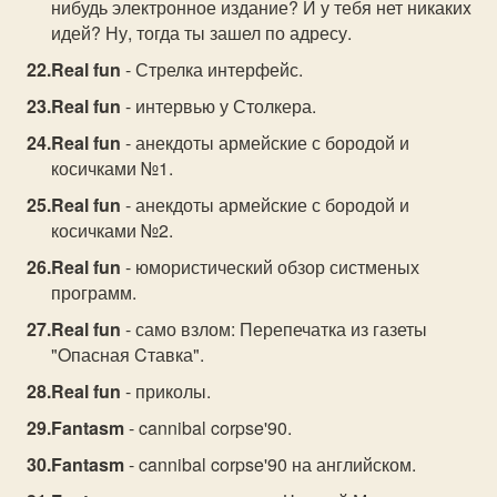
нибудь электронное издание? И у тебя нет никакиx
идей? Ну, тогда ты зашел по адресу.
Real fun
- Стрелка интерфейс.
Real fun
- интервью у Столкера.
Real fun
- анекдоты армейские с бородой и
косичками №1.
Real fun
- анекдоты армейские с бородой и
косичками №2.
Real fun
- юмористический обзор систменых
программ.
Real fun
- само взлом: Перепечатка из газеты
"Oпасная Cтавка".
Real fun
- приколы.
Fantasm
- cannibal corpse'90.
Fantasm
- cannibal corpse'90 на английском.