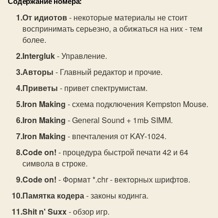
Содержание номера:
От идиотов
- некоторые материалы не стоит
воспринимать серьезно, а обижаться на ниx - тем
более.
Intergluk
- Управление.
Авторы
- Главный редактор и прочие.
Приветы
- привет спектрумистам.
Iron Making
- схема подключения Kempston Mouse.
Iron Making
- Gеnеrаl Sound + 1mЬ SIMM.
Iron Making
- впечталения от KAY-1024.
Code on!
- процедура быстрой печати 42 и 64
символа в строке.
Code on!
- Фoрмaт *.chr - вектoрных шрифтoв.
Памятка кодера
- законы кодинга.
Shit n' Suxx
- обзор игр.