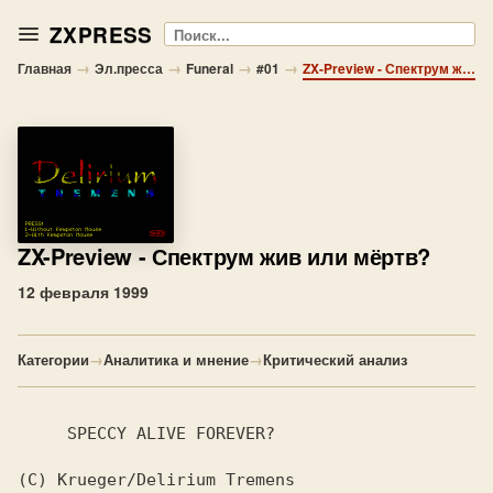
ZXPRESS
Поиск
→
→
→
→
Главная
Эл.пресса
Funeral
#01
ZX-Preview - Спектрум жив или мёртв?
ZX-Preview
- Спектрум жив или мёртв?
12 февраля 1999
Категории
→
Аналитика и мнение
→
Критический анализ