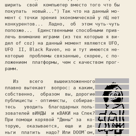
ширить  свой  компьютер вместо того что бы

покупать  новый...") 
Так что на данный мо-

мент с точки зрения экономической у 
пЦ 
нет

конкурентов...  Ладно,  об  этом чуть-чуть

попозже...  Единственными способными прив-

лечь внимание играми (из тех которые я ви-

дел of coz) на данный момент являются
 UFO,

UFO  II, Black Raven,
 но и тут имеются не-

которые  проблемы связанные, скорее, с по-

ложением  платформы, чем с качеством прог-

рамм.                                     

   Из    всего    вышеизложенного
плавно вытекает  вопрос: 
а каким,
собственно,  образом  вы, дорогие
публицисты - оптимисты,  собирае-
тесь   уводить  благодарных поль-
зователей
 вИНДЫ 
 и 
кВАКИ 
на Спек?
При помощи корявой 
"Дюны"
 за  ко-
торую,  оказывается,  еще  и  де-
ньги  платить  надо? Или 
DOOM`ом,