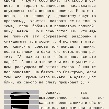
сцены" 
 и купит себе 
пень. 
дете  в  гордом  одиночестве  наслаждаться

ощущением  
собственного величия.
 И естест-

венно,  что  человеку, сделавшему какую-то

программу,  хочется  показать ее не только

маме,  папе, бабушке и волнистому попугай-

чику  Кешке,  но и всем остальным, кто еще

не  покинул  эту 
 обуреваемую  раздорами и

скандалами  платформу... 
И получая в ответ

не  какие-то  советы  или помощь, а 
пинки,

подзатыльники  и факи, 
он, естественно ре-

шит:  "
А  нахера  мне, собственно, все это

надо?" 
 А потом эти же критики с умным ви-

дом  рассуждают об 
оттоке юзеров.
 А как же

пользователю  не бежать со 
Спектрума,
 если

там  его  кроме 
матов ничего не ждет? (
Вот

блин, аж самого на слезу прошибает ;)))   

вышеописанное  
тельства, которые при  