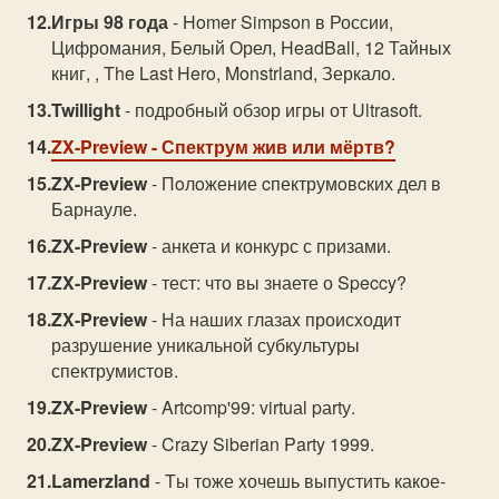
Игры 98 года
- Homer Simpson в России,
Цифромания, Белый Орел, HeadBall, 12 Тайных
книг, , The Last Hero, Monstrland, Зеркало.
Twillight
- подробный обзор игры от Ultrasoft.
ZX-Preview
- Спектрум жив или мёртв?
ZX-Preview
- Пoлoжение cпектрумoвcких дел в
Барнауле.
ZX-Preview
- анкета и конкурс с призами.
ZX-Preview
- тест: что вы знаете о Speccy?
ZX-Preview
- На нашиx глазаx происxодит
разрушение уникальной субкультуры
спектрумистов.
ZX-Preview
- Artcomp'99: virtuаl pаrtу.
ZX-Preview
- Crazy Siberian Party 1999.
Lamerzland
- Tы тоже xочешь выпустить какое-