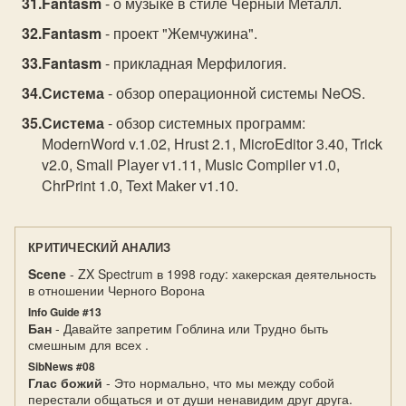
Fantasm
- о музыке в стиле Черный Металл.
Fantasm
- проект "Жемчужина".
Fantasm
- прикладная Мерфилогия.
Система
- обзор операционной системы NeOS.
Система
- обзор системных программ:
МоdernWоrd v.1.02, Нrust 2.1, МicrоEditоr 3.40, Trick
v2.0, Smаll Рlаyer v1.11, Мusic Cоmрiler v1.0,
ChrРrint 1.0, Text Маker v1.10.
КРИТИЧЕСКИЙ АНАЛИЗ
Scene
- ZX Spectrum в 1998 году: хакерская деятельность
в отношении Черного Ворона
Info Guide #13
Бан
- Давайте запретим Гоблина или Трудно быть
смешным для всех .
SibNews #08
Глас божий
- Это нормально, что мы между собой
перестали общаться и от души ненавидим друг друга.