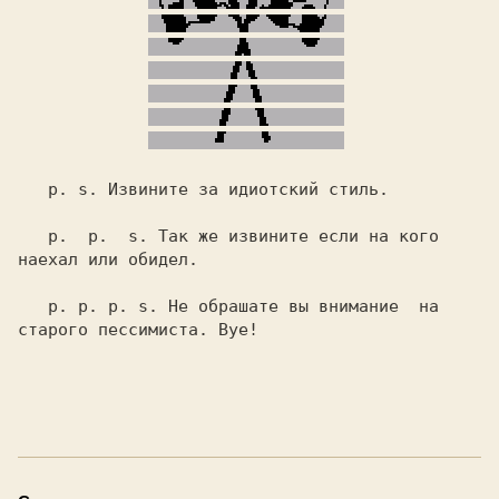
   р. s. 
   р.  р.  s.
 Так же извините если на кого

   р. р. р. s. 
Не обрашате вы внимание  на
