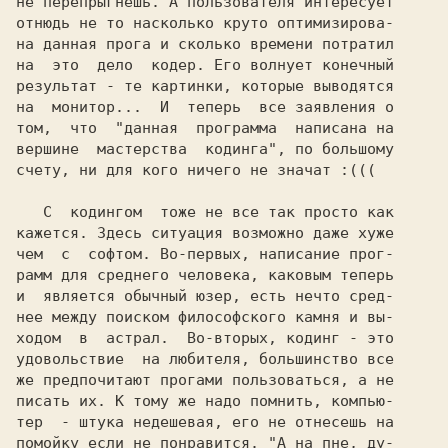
не перепрыгнешь. А пользователя интересует

отнюдь не то насколько 
круто 
оптимизирова-

на данная прога и сколько времени потратил

на  это  дело  кодер. Его
 волнует конечный

результат
 - те картинки, которые выводятся

на  монитор...  И  теперь  все заявления о

том,  что  
"данная  программа  написана на

вершине  мастерства  кодинга", 
по большому

счету, ни для кого ничего не значат :(((  

   C 
 кодингом 
 тоже не все так просто как

кажется. Здесь ситуация возможно даже хуже

чем  с  
софтом. 
Во-первых, 
написание прог-

рамм для среднего человека, каковым теперь

и  является обычный юзер, есть нечто сред-

нее между поиском философского камня и вы-

ходом  в  астрал.  
Во-вторых,
 кодинг 
- это

удовольствие  на любителя, 
большинство все

же предпочитают прогами пользоваться, а не

писать их. К тому же надо помнить, компью-

помойку если не понравится. 
"А на пне, ду-
