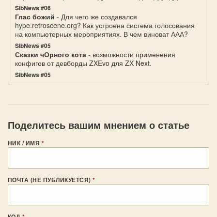
SibNews #06
Глас божий
- Для чего же создавался
hype.retroscene.org? Как устроена система голосования
на компьютерных мероприятиях. В чем виноват ААА?
SibNews #05
Сказки чОрного кота
- возможности применения
конфигов от девборды ZXEvo для ZX Next.
SibNews #05
Поделитесь вашим мнением о статье
НИК / ИМЯ
*
ПОЧТА (НЕ ПУБЛИКУЕТСЯ)
*
КОД
*