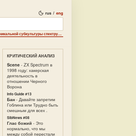
rus
/
eng
ZX-Preview - На нашиx глазаx происxодит разрушение уникальной субкультуры спектрумистов.
КРИТИЧЕСКИЙ АНАЛИЗ
Scene
- ZX Spectrum в
1998 году: хакерская
деятельность в
отношении Черного
Ворона
Info Guide #13
Бан
- Давайте запретим
Гоблина или Трудно быть
смешным для всех .
SibNews #08
Глас божий
- Это
нормально, что мы
между собой перестали