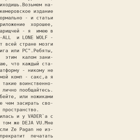
кемеровское издание

ормально - и статьи

риложение  хорошее,

арищчей - я  имею в

-ALL  и LONE WOLF -

т всей стране мозги

ига или РС".Ребяты,

  этим  калом зани-

аю, что каждый ста-

атформу - никому не

мой комп - сакс,а я

 такие воинственно-

 лично пообщайтесь.

бейте, или ножиками

е чем засирать сво-

 пространство.     

 том же DEJA VU.Мне

сли Ze Pagan не из-

прекратит  печатать
