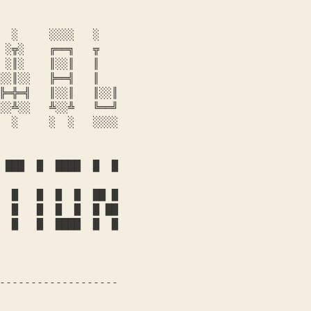
  ░     ░░░░   ░   

 ░╦░    ╔══╗   ╦   

 ░║░    ║░░║   ║   

░░║░░   ╠══╣   ║   

╠═╬═╣   ║░░║   ║░░║

░░╩░░   ╩░░╩   ╚══╝

  █   █  █  █  ██ █

  █   █  █  █  █ ██
