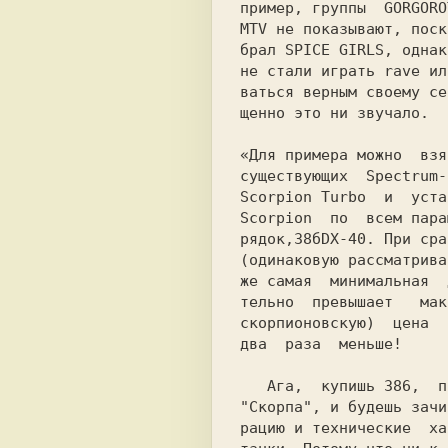
пример, группы  GORGORO
MTV не показывают, поск
брал SPICE GIRLS, однак
ваться верным своему се
щенно это ни звучало.  
«Для примера можно  взя
существующих  Spectrum-
Scorpion Turbo  и  уста
Scorpion  по  всем пара
рядок,38бDX-40. При сра
(одинаковую рассматрива
же самая  минимальная  
тельно  превышает   мак
скорпионовскую)  цена  
два  раза  меньше!     
   Ага,  купишь 386,  поймаешь   владельца

"Скорпа", и будешь зачи
рацию и технические  ха