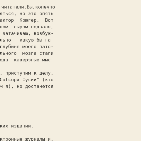
яться, но это опять

актор  Крюгер.  Вот

ном  сыром подвале,

 затачиваю, возбуж-

льно - какую бы га-

глубине моего пато-

льного  мозга стали

ода  каверзные мыс-

                   

Cotcupx Сусии" (кто

м я), но достанется

                   
