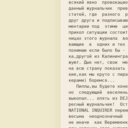
всякий явно  провокацио
статей, где  разного  р
друг друга и подписываю
ментарии под  этими  ци
прикол ситуации состоит
ницаx этого журнала  во
вающие  в  одних и тех 
понимаю если было бы - 
ка,другой из Калинингра
жуют. Дык нет, свои  ме
на всю страну показать 
кие,как мы круто с пира
керами) боремся...     
   Пиплы,вы будете конечно,очень смеяться,

но  следующий  веселень
выкопал... опять из DEJ
ресный журнальчик!  Ост
NATIONAL INQUIRER переи
весьма  неоднозначный  
не иначе  как Веремеенк