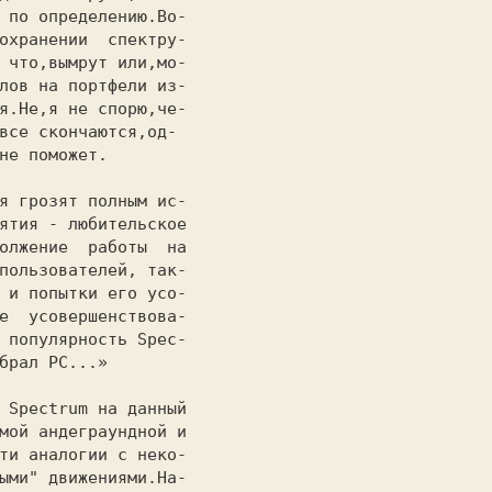
 по определению.Во-

охранении  спектру-

лов на портфели из-

я.Не,я не спорю,че-

все скончаются,од- 

не поможет.        

я грозят полным ис-

ятия - любительское

олжение  работы  на

пользователей, так-

 и попытки его усо-

е  усовершенствова-

 популярность Spec-

брал РС...»        

мой андеграундной и

ти аналогии с неко-

ыми" движениями.На-
