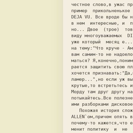
пример  прикольненькое 
DEJA VU. Все вроде бы н
в нем  интересные, и  п
но... Двое  (трое)  тов
виду многоуважаемых  DI
уже который  месяц е...
на тему:"Что круче - Ам
вам самим-то не надоело
маться? Я,конечно,поним
рается защитить свою пл
хочется признавать:"Да,
ламер...",но если уж вы
крутые,то встретьтесь и
Морду там друг другу на
потыкайтесь.Все полезне
ими разборками дисковое
   Похожая история сложилась и у VADER`а с

ALLEN`ом,причем опять в
почему-то кажется,что е
менит политику  и  не  