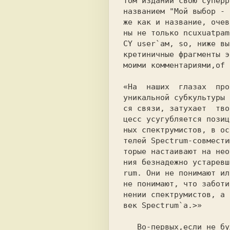
том издании свою суперр
названием "Мой выбор - 
ны не только ncuxuatpam
CY user`ам, so, ниже вы
кретиничные фрагменты э
моими комментариями,of 
«На  наших  глазах  про
уникальной субкультуры 
ся связи, затухает  тво
цесс усугубляется позиц
ных спектрумистов, в ос
телей Spectrum-совмести
торые настаивают на нео
ния безнадежно устаревш
rum. Они не понимают ил
не понимают, что заботи
нении спектрумистов, а 
век Spectrum`а.>»      
   Во-первых,если не будет Спектрума,то не
