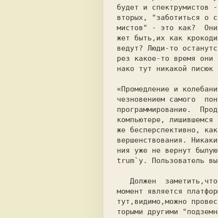
будет и спектрумистов -
вторых, "заботиться о с
жет быть,их как крокоди
ведут? Люди-то останутс
рез какое-то время они 
нако тут никакой писюк 
«Промедление и колебани
чезновением самого  пон
программирование.  Прод
компьютере, лишившемся 
же бесперспективно, как
вершенствования. Никаки
ния уже не вернут былую
trum`у. Пользователь вы
   Должен  заметить,что Spectrum на данный

момент является платфор
тут,видимо,можно провес
торыми другими "подземн