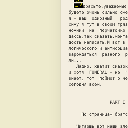
будете очень сильно сме
я - ваш  одиозный   ред
сижу я тут в своем гряз
ножики  на  перчаточке 
даюсь,так сказать,мента
дость написать.И вот в 
логического и антисоциа
зарождаться  разного  р
ли...                  
   Ладно, хватит сказок, приступим к делу,

и хотя  FUNERAL - не  "
знает, тот  поймет о че
сегодня всем.          
   Читаешь вот наши электронные журналы и,
