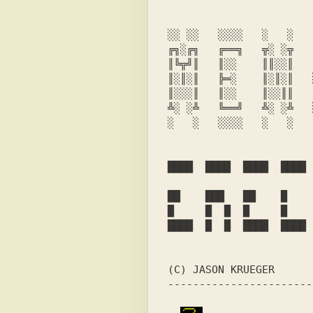
░░ ░░   ░░░░   ░   ░   
╔╗░╔╗   ╔══╗   ╦░ ░╦   
║╚╦╝║   ║░░    ║║░░║   
║░║░║   ╠═░    ║░║░║   
║░░░║   ║░░    ║░░║║   
╩░ ░╩   ╚══╝   ╩░ ░╩   
██    ███   ██    █    
█     █  █  █     █    