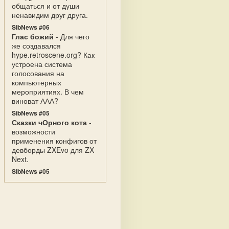
общаться и от души
ненавидим друг друга.
SibNews #06
Глас божий
- Для чего
же создавался
hype.retroscene.org? Как
устроена система
голосования на
компьютерных
мероприятиях. В чем
виноват ААА?
SibNews #05
Сказки чОрного кота
-
возможности
применения конфигов от
девборды ZXEvo для ZX
Next.
SibNews #05