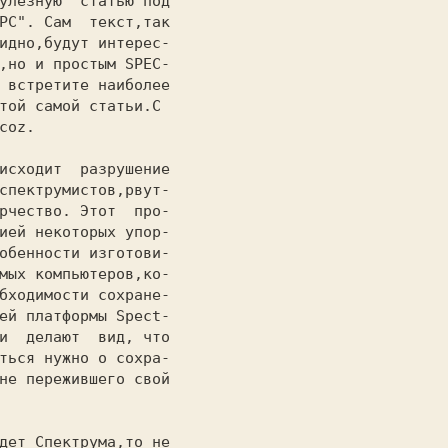
улезную  статью под

РС". Сам  текст,так

,но и простым SPEC-

 встретите наиболее

той самой статьи.C 

coz.               

исходит  разрушение

спектрумистов,рвут-

рчество. Этот  про-

ией некоторых упор-

обенности изготови-

мых компьютеров,ко-

бходимости сохране-

ей платформы Spect-

и  делают  вид, что

ться нужно о сохра-

не пережившего свой

                    
