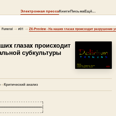
Электронная пресса
Книги
Письма
Ещё...
→
→
→
Funeral
#01
ашиx глазаx происxодит
альной субкультуры
е
→
Критический анализ
------------------┐

══════════════════┤
