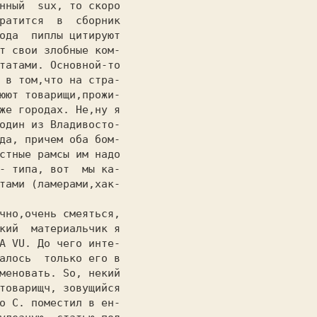
нный  sux, то скоро

ода  пиплы цитируют

т свои злобные ком-

татами. Основной-то

 в том,что на стра-

юют товарищи,прожи-

же городах. Не,ну я

один из Владивосто-

да, причем оба бом-

стные рамсы им надо

- типа, вот  мы ка-

тами (ламерами,хак-

                   

кий  материальчик я

A VU. До чего инте-

алось  только его в

меновать. So, некий

товарищч, зовущийся

о C. поместил в ен-
