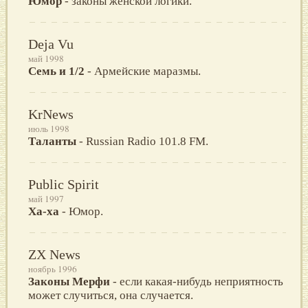
Юмор
- законы женской логики.
Deja Vu
май 1998
Семь и 1/2
- Армейские маразмы.
KrNews
июль 1998
Таланты
- Russian Radio 101.8 FM.
Public Spirit
май 1997
Ха-ха
- Юмор.
ZX News
ноябрь 1996
Законы Мерфи
- если какая-нибудь неприятность
может случиться, она случается.