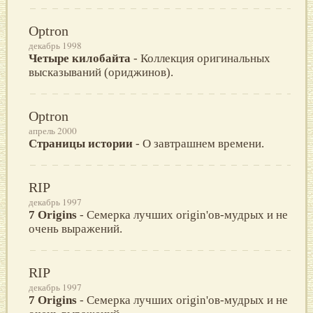
Optron
декабрь 1998
Четыре килобайта
- Коллекция оригинальных
высказываний (ориджинов).
Optron
апрель 2000
Страницы истории
- О завтрашнем времени.
RIP
декабрь 1997
7 Origins
- Семерка лучших origin'ов-мудрых и не
очень выражений.
RIP
декабрь 1997
7 Origins
- Семерка лучших origin'ов-мудрых и не