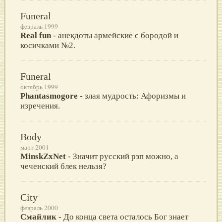
Funeral
февраль 1999
Real fun
- анекдоты армейские с бородой и
косичками №2.
Funeral
октябрь 1999
Phantasmogore
- злая мудрость: Афоризмы и
изречения.
Body
март 2001
МinskZxNet
- Значит русский рэп можно, а
чеченский блек нельзя?
City
февраль 2000
Смайлик
- До конца света осталось Бог знает