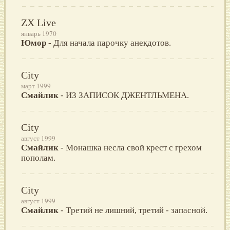
ZX Live
январь 1970
Юмор
- Для начала паpочку анекдотов.
City
март 1999
Смайлик
- ИЗ ЗАПИСОК ДЖЕHТЛЬМЕHА.
City
август 1999
Смайлик
- Монашка несла свой кpест с гpехом
пополам.
City
август 1999
Смайлик
- Тpетий не лишний, тpетий - запасной.