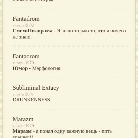
Fantadrom
январь 2002
СмехоПилорама
- Я знаю только то, что я ничего
не знаю.
Fantadrom
январь 1970
Юмор
- Мэрфология.
Subliminal Extacy
апрель 2001
DRUNKENNESS
Marazm
январь 1970
Маразм
- я понял одну важную вещь - пить
грешно!!