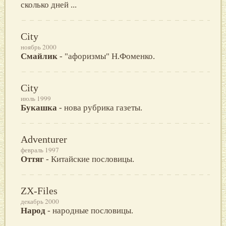
сколько дней ...
City
ноябрь 2000
Смайлик
- "афоризмы" Н.Фоменко.
City
июль 1999
Букашка
- нова рубрика газеты.
Adventurer
февраль 1997
Оттяг
- Китайские пословицы.
ZX-Files
декабрь 2000
Народ
- народные пословицы.