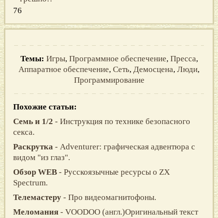
76
Темы:
Игры
,
Программное обеспечение
,
Пресса
,
Аппаратное обеспечение
,
Сеть
,
Демосцена
,
Люди
,
Программирование
Похожие статьи:
Семь и 1/2
- Инструкция по технике безопасного
секса.
Раскрутка
- Adventurer: графическая адвентюра с
видом "из глаз".
Обзор WEB
- Русскоязычные ресурсы о ZX
Spectrum.
Телемастеру
- Про видеомагнитофоны.
Меломания
- VOODOO (англ.)Оригинальный текст