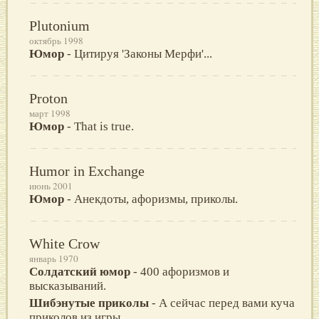
Plutonium
октябрь 1998
Юмор
- Цитируя 'Законы Мерфи'...
Proton
март 1998
Юмор
- That is true.
Humor in Exchange
июнь 2001
Юмор
- Анекдоты, афоризмы, приколы.
White Crow
январь 1970
Солдатский юмор
- 400 афоризмов и
высказываний.
Шибэнутые приколы
- А сейчас перед вами куча
приколов из игры.