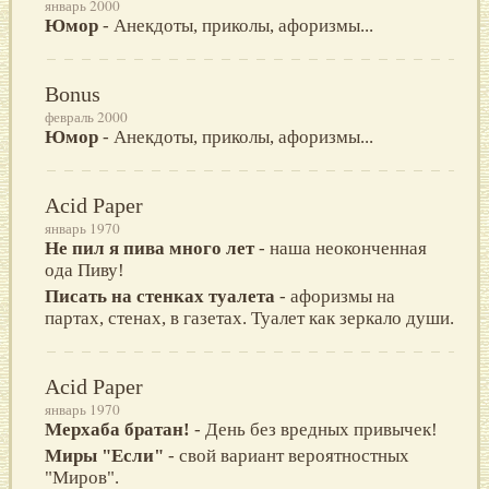
январь 2000
Юмор
- Анекдоты, приколы, афоризмы...
Bonus
февраль 2000
Юмор
- Анекдоты, приколы, афоризмы...
Acid Paper
январь 1970
Не пил я пива много лет
- наша неоконченная
ода Пиву!
Писать на стенках туалета
- афоризмы на
партах, стенах, в газетах. Туалет как зеркало души.
Acid Paper
январь 1970
Мерхаба братан!
- День без вредных привычек!
Миры "Если"
- свой вариант вероятностных
"Миров".