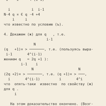
  i          i  i-1
N-4 q ¤ Є q ·4 +4
    i     i
что известно по условию
4.
 Докажем
 (ж)
 для
 q  
 , т.е.
              N
(q   +1)¤ > ───────,
 т.е. (пользуясь выра-
 i-1       4^(i-1)
жением
 q   = 2q +1
 ):

             N                     N
(2q +2)¤ > ───────,
 т.е.
 (q +1)¤ > ───,
  i       4^(i-1)         i       4^i
что  опять-таки  известно  по свойству
 (ж)
для
 q
 .

  i
   На этом доказательство окончено.
 (Возг-