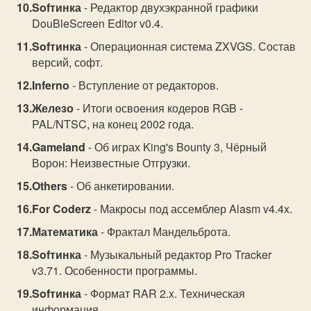
Sofтинка
- Редактор двухэкранной графики
DouBleScreen Editor v0.4.
Sofтинка
- Операционная система ZXVGS. Состав
версий, софт.
Inferno
- Вступление от редакторов.
Железо
- Итоги освоения кодеров RGB -
PAL/NTSC, на конец 2002 года.
Gameland
- Об играх King's Bounty 3, Чёрный
Ворон: Неизвестные Отгрузки.
Others
- Об анкетировании.
For Coderz
- Макросы под ассемблер Alasm v4.4x.
Математика
- Фрактал Мандельброта.
Sofтинка
- Музыкальный редактор Pro Tracker
v3.71. Особенности программы.
Sofтинка
- Формат RAR 2.x. Техническая
информация.