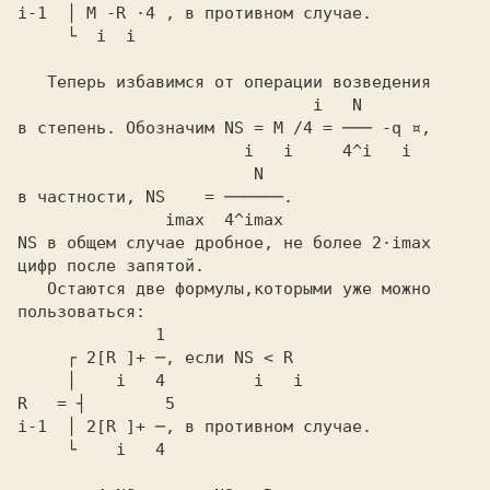
i-1  │ M -R ·4 ,
     └  i  i
   Теперь избавимся от операции возведения

          i   N
в степень. Обозначим
 NS = M /4 = ─── -q ¤,
   i   i     4^i   i
            N
в частности,
 NS    = ──────.
   imax  4^imax
NS
 в общем случае дробное, не более
 2·imax
цифр после запятой.
   Остаются две формулы,которыми уже можно

     ┌ 2[R ]+ ─,
 если
     │    i   4         i   i
R   = ┤        5
i-1  │ 2[R ]+ ─,
     └    i   4