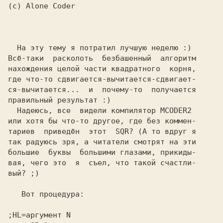
(c) Alone Coder

  На эту тему я потратил лучшую неделю :)
Всё-таки  расколоть  безбашенный  алгоритм
нахождения целой части квадратного  корня,
где
 что-то сдвигается-вычитается-сдвигает-
ся-вычитается...  и  почему-то  получается
правильный результат :)
  Надеюсь, все  видели компилятор
 MCODER2
или хотя бы что-то другое, где без коммен-
тариев  приведён  этот 
 SQR?
 (А то вдруг я
так радуюсь зря, а читатели смотрят на эти
большие  буквы  большими глазами, прикиды-
вая, чего это  я  съел, что такой счастли-
вый? ;)
;HL=аргумент N