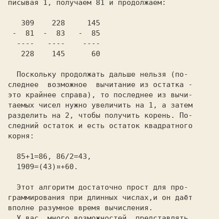
писывая
 1,
 получаем
 81
 и продолжаем:
   228    145      60
  Поскольку продолжать дальше нельзя (по-
следнее  возможное  вычитание из остатка -
это крайнее справа), то последнее из вычи-
таемых чисел нужно увеличить на
 1,
 а затем
разделить на
 2,
 чтобы получить корень. По-
следний остаток и есть остаток квадратного
корня:
  1909=(43)¤+60.
  Этот алгоритм достаточно прост для про-
граммирования при длинных числах,и он даёт
вполне разумное время вычисления.
  У вас  много возможностей  представлять