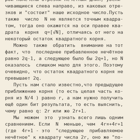
чивающиеся слева направо, из каковых отре-

зков и "состоит" наше исходное число.Пусть

также  число 
 N
 не является точным квадра-

том, тогда оно окажется на оси правее ква-

драта  корня 
 q=[√N],
 отличаясь от него на

некоторый
 остаток квадратного корня.
   Можно  также  обратить  внимание на тот

факт, что  последнее прибавленное нечётное

равно
 2q-1,
 а следующее было бы
 2q+1,
 но
 N
оказалось  слишком мало для этого. Поэтому

очевидно, что остаток квадратного корня не

превышает
 2q.
   Пусть нам стало известно,что предыдущее

приближение корня (то есть целая часть ко-

рня из
 N/4
 )
 равно
 r,
 а нам нужно получить

ещё один бит результата, то есть выяснить,

чему равно
 q:
 2r
 или же
 2r+1.
   Мы  можем  это  узнать всего лишь одним

сравнением. Если 
 N
  меньше, чем 
 4r¤+4r+1
(где 
 4r+1
 - это  "следующее  прибавляемое

нечётное" к квадрату числа
 2r,
 оно же "по-
