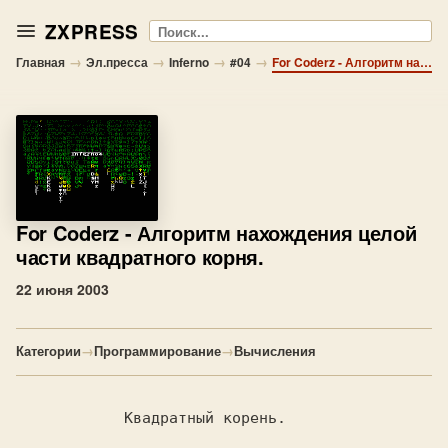
ZXPRESS
Поиск
→
→
→
→
Главная
Эл.пресса
Inferno
#04
For Coderz - Алгоритм нахождения целой части квадратного корня.
For Coderz
- Алгоритм нахождения целой
части квадратного корня.
22 июня 2003
Категории
→
Программирование
→
Вычисления
            Квадратный корень.