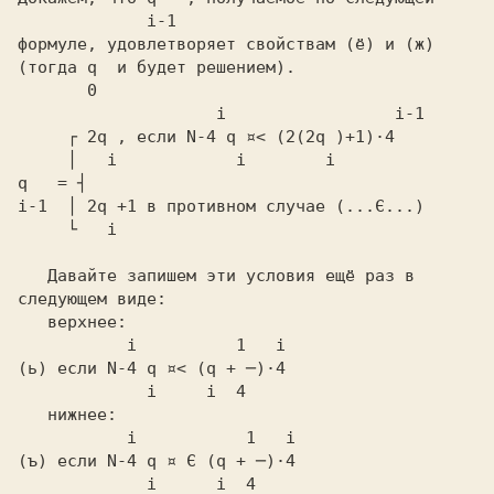
             i-1
формуле, удовлетворяет свойствам
 (ё)
 и
 (ж)
(тогда
 q 
     ┌ 2q ,
 если
     │   i            i        i
q   = ┤
i-1  │ 2q +1
 в противном случае
     └   i
   Давайте запишем эти условия ещё раз в

следующем виде:

           i          1   i
(ь)
 если
 N-4 q ¤< (q + ─)·4
             i     i  4
           i           1   i
(ъ)
 если
 N-4 q ¤ Є (q + ─)·4
             i      i  4