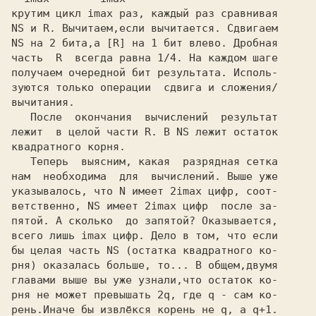
крутим цикл
 imax
 раз, каждый раз сравнивая
NS
 и
 R.
 Вычитаем,если вычитается. Сдвигаем
NS
 на
 2
 бита,а
 [R]
 на
 1
 бит влево. Дробная
часть 
 R
  всегда равна
 1/4.
 На каждом шаге

получаем очередной бит результата. Исполь-

зуются только операции  сдвига и сложения/

вычитания.

   После  окончания  вычислений  результат

лежит  в целой части
 R.
 В
 NS
 лежит остаток

квадратного корня.

   Теперь  выясним, какая  разрядная сетка

нам  необходима  для  вычислений. Выше уже

указывалось, что
 N
 имеет
 2imax
 цифр, соот-

ветственно,
 NS
 имеет
 2imax
 цифр  после за-

пятой. А сколько  до запятой? Оказывается,

всего лишь
 imax
 цифр. Дело в том, что если

бы целая часть
 NS
 (остатка квадратного ко-

рня) оказалась больше, то... В общем,двумя

главами выше вы уже узнали,что остаток ко-

рня не может превышать
 2q,
 где
 q
 - сам ко-

рень.Иначе бы извлёкся корень не
 q,
 а
 q+1.