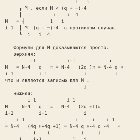
     ┌ M ,
 если
     │  i        i    i  4
M   = ┤         1   i
i-1  │ M -(q + ─)·4 
     └  i   i  4
   Формулы для
 M
 доказываются просто.

        i-1           i-1            i
M   = N-4   q   ¤ = N-4   (2q )¤ = N-4 q ¤
i-1         i-1             i          i
что и является записью для
 M
 .

  i
        i-1           i-1
M   = N-4   q   ¤ = N-4   (2q +1)¤ =
    i-1                  i     i    i-1
= N-4   (4q ¤+4q +1) = N-4 q ¤-4 q -4   =
     i    i-1           1   i