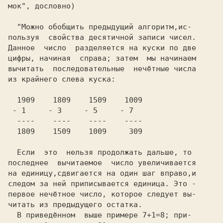
мок",
 дословно)
  "Можно обобщить предыдущий алгоритм,ис-
пользуя  свойства десятичной записи чисел.
Данное  число  разделяется на куски по две
цифры, начиная  справа; затем  мы начинаем
вычитать  последовательные  нечётные числа
из крайнего слева куска:
  1809    1509    1009     309
  Если  это  нельзя продолжать дальше, то
последнее  вычитаемое  число увеличивается
на единицу,сдвигается на один шаг вправо,и
следом за ней приписывается единица. Это -
первое нечётное число, которое следует вы-
читать из предыдущего остатка.
  В приведённом  выше примере
 7+1=8;
 при-