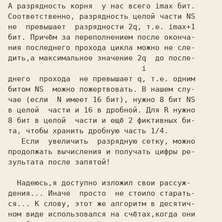
А разрядность корня  у нас всего
 imax
 бит.

Соответственно, разрядность целой части
 NS
не  превышает  разрядности
 2q,
 т.е.
 imax+1
бит. Причём за переполнением после оконча-

ния последнего прохода цикла можно не сле-

дить,а максимальное значение
 2q 
                              i
днего  прохода  не превышает
 q,
 т.е. одним

битом
 NS
  можно пожертвовать. В нашем слу-

чае (если 
 N
 имеет
 16
 бит), нужно
 8
 бит
 NS
в целой  части и
 16
 в дробной. Для
 R
 нужно
8
 бит в целой  части и ещё
 2
 фиктивных би-
та, чтобы хранить дробную часть
 1/4.
   Если  увеличить  разрядную сетку, можно

продолжать вычисления и получать цифры ре-

зультата после запятой!

  Надеюсь,я доступно изложил свои рассуж-
дения... Иначе  просто  не стоило старать-
ся... К слову, этот же алгоритм в десятич-
ном виде использовался на счётах,когда они