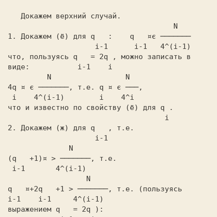
   Докажем верхний случай.

             N
1.
 Докажем
 (ё)
 для
 q  
 : 
   q   ¤є ───────
  i-1  
    i-1   4^(i-1)
что, пользуясь
 q   = 2q ,
 можно записать в

виде:         
         N                 N
4q ¤ є ───────,
 т.е.
 q ¤ є ───,
 i    4^(i-1)        i    4^i
что и известно по свойству
 (ё)
 для
 q .
  i
2.
 Докажем
 (ж)
 для
 q  
 , т.е.
              N
(q   +1)¤ > ───────,
 т.е.
                  N
q   ¤+2q   +1 > ───────,
 т.е. (пользуясь
i-1    i-1     4^(i-1)
выражением
 q   = 2q
 ):
