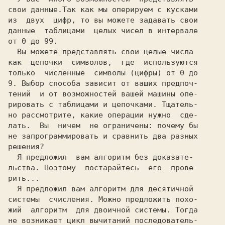
свои данные.Так как мы оперируем с кусками
из  двух  цифр, то вы можете задавать свои
данные  таблицами  целых чисел в интервале
от
 0
 до
 99.
  Вы можете представлять свои целые числа
как  цепочки  символов,  где  используются
только  численные  символы (цифры) от
 0
 до
9.
 Выбор способа зависит от ваших предпоч-
тений  и от возможностей вашей машины опе-
рировать с таблицами и цепочками. Тщатель-
но
 рассмотрите, какие операции нужно  сде-
лать. 
 Вы  ничем  не ограничены: почему бы
не запрограммировать и сравнить два разных
решения?
  Я предложил  вам алгоритм без доказате-
льства. Поэтому  постарайтесь  его  прове-
рить...
  Я предложил вам алгоритм для десятичной
системы  счисления. Можно предложить похо-
жий  алгоритм  для двоичной системы. Тогда
не возникает цикл вычитаний последователь-