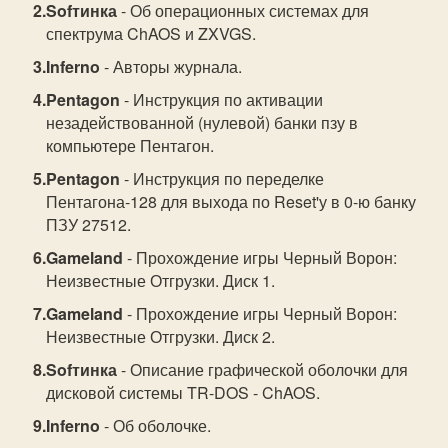
Sofтинка
- Об операционных системах для
спектрума ChAOS и ZXVGS.
Inferno
- Авторы журнала.
Pentagon
- Инструкция по активации
незадействованной (нулевой) банки пзу в
компьютере Пентагон.
Pentagon
- Инструкция по переделке
Пентагона-128 для выхода по Reset'у в 0-ю банку
ПЗУ 27512.
Gameland
- Прохождение игры Черный Ворон:
Неизвестные Отгрузки. Диск 1.
Gameland
- Прохождение игры Черный Ворон:
Неизвестные Отгрузки. Диск 2.
Sofтинка
- Описание графической оболочки для
дисковой системы TR-DOS - ChAOS.
Inferno
- Об оболочке.