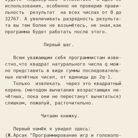
использования, особенно не проверив прави-

льность  результат  на всех числах от
 0
 до
32767.
 А увеличивать разрядность результа-
та вы тем более не возьмётесь, не зная,как
программа будет работать после этого.

              Первый шаг.
   Всем уважающим себя программистам изве-

стно,что квадрат натурального числа
 q
 мож-

но представить в виде суммы последователь-

ных нечётных чисел, от единицы до
 2q-1.
   Только  извлекать  через это квадратный

корень (методом вычитания возрастающих не-

чётных, пока они не перестанут вычитаться)

слишком, пожалуй, расточительно.

             Читаем книжку.
   Первый намёк я увидел здесь:
(Ж.Арсак
 "Программирование игр и головоло-