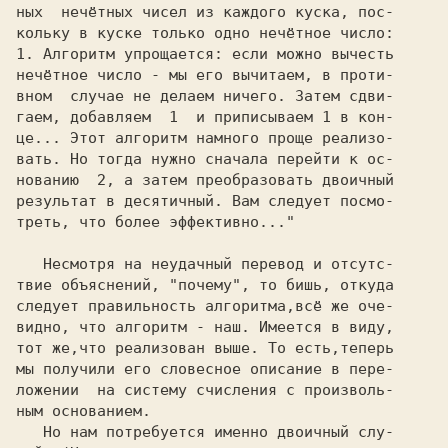
ных  нечётных чисел из каждого куска, пос-
кольку в куске только одно нечётное число:
1.
 Алгоритм упрощается: если можно вычесть
нечётное число - мы его вычитаем, в проти-
вном  случае не делаем ничего. Затем сдви-
гаем, добавляем 
 1
  и приписываем
 1
 в кон-
це... Этот алгоритм намного проще реализо-
вать. Но тогда нужно сначала перейти к ос-
нованию 
 2,
 а затем преобразовать двоичный
результат в десятичный. Вам следует посмо-
треть, что более эффективно..."
   Несмотря на неудачный перевод и отсутс-

твие объяснений, "почему", то бишь, откуда

следует правильность алгоритма,всё же оче-

видно, что алгоритм - наш. Имеется в виду,

тот же,что реализован выше. То есть,теперь

мы получили его словесное описание в пере-

ложении  на систему счисления с произволь-

ным основанием.

   Но нам потребуется именно двоичный слу-
