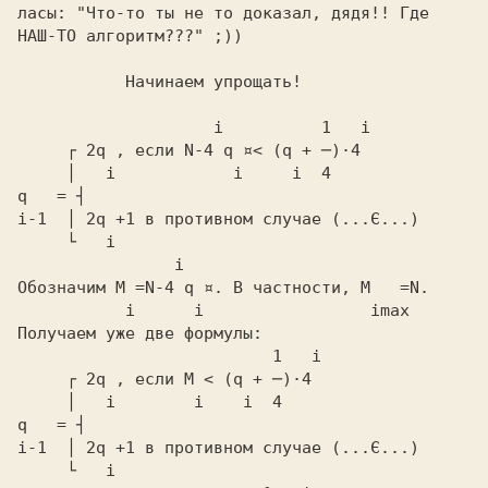
ласы: "Что-то ты не то доказал, дядя!! Где
НАШ-ТО алгоритм???" ;))
           Начинаем упрощать!
     ┌ 2q ,
 если
     │   i            i     i  4
q   = ┤
i-1  │ 2q +1
 в противном случае
     └   i
       i
Обозначим
 M =N-4 q ¤.
 В частности,
 M   =N.
  i      i                 imax
     ┌ 2q ,
 если
     │   i        i    i  4
q   = ┤
i-1  │ 2q +1
 в противном случае