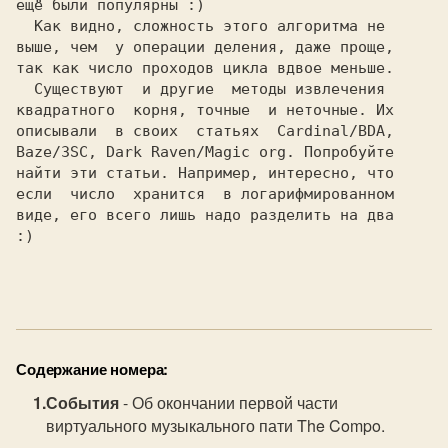
ещё были популярны :)
  Как видно, сложность этого алгоритма не
выше, чем  у операции деления, даже проще,
так как число проходов цикла вдвое меньше.
  Существуют  и другие  методы извлечения
квадратного  корня, точные  и неточные. Их
описывали  в своих  статьях 
 Cardinal/BDA,
Baze/3SC, Dark Raven/Magic org.
 Попробуйте
найти эти статьи. Например, интересно, что
если  число  хранится  в логарифмированном
виде, его всего лишь надо разделить на два
:)
Содержание номера:
События
- Об окончании первой части
виртуального музыкального пати The Compo.