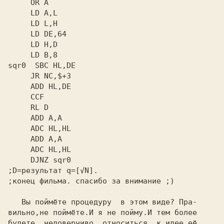
     LD B,8
sqr0
  SBC HL,DE
     DJNZ sqr0
;D=результат q=[√N].
;конец фильма. спасибо за внимание ;)
   Вы поймёте процедуру  в этом виде? Пра-

вильно,не поймёте.И я не пойму.И тем более

будете  недоверчиво  относиться  к идее её
