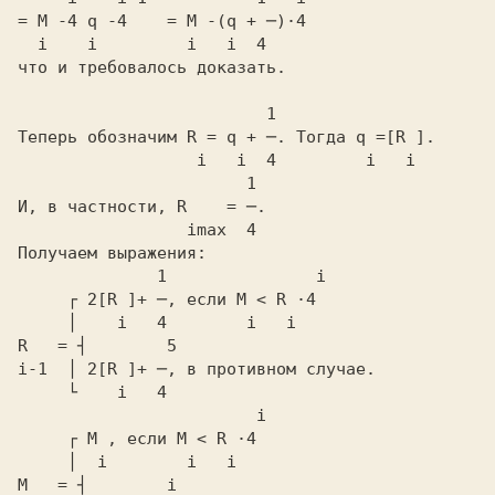
= M -4 q -4    = M -(q + ─)·4
  i    i         i   i  4
что и требовалось доказать.

         1
Теперь обозначим
 R = q + ─.
 Тогда
 q =[R ].
  i   i  4         i   i
        1
И, в частности,
 R    = ─.
  imax  4
     ┌ 2[R ]+ ─,
 если
     │    i   4        i   i
R   = ┤        5
i-1  │ 2[R ]+ ─,
     ┌ M ,
 если
     │  i        i   i
M   = ┤        i