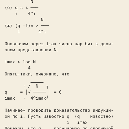
          N
(ё)
 q ¤ є ───
              N
(ж)
 (q +1)¤ > ───
     i       4^i
Обозначим через
 imax
 число пар бит в двои-

чном представлении
imax > log N
         4
       ┌ /  N   ┐
q     = │√ ───── │ = 0
imax   └  4^imax┘
Начинаем проводить доказательство индукци-

ей по
 i.
 Пусть известно
 q 
 (q   
                        i
   imax
Докажем, что
 q   ,