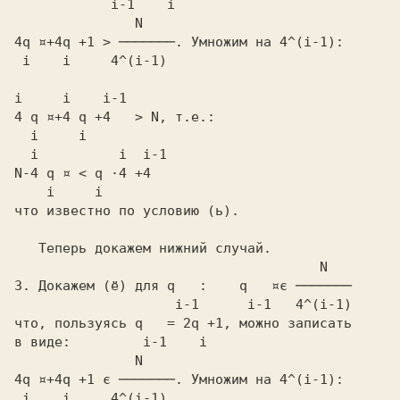
               N
4q ¤+4q +1 > ───────.
 Умножим на
 4^(i-1):
 i    i     4^(i-1)
i     i    i-1
4 q ¤+4 q +4   > N,
 т.е.:
  i          i  i-1
N-4 q ¤ < q ·4 +4
    i     i
что известно по условию
 (ь).
   Теперь докажем нижний случай.

            N
3.
 Докажем
 (ё)
 для
 q  
 :  
  q   ¤є ───────
  i-1   
   i-1   4^(i-1)
что, пользуясь
 q   = 2q +1,
 можно записать

в виде:       
               N
4q ¤+4q +1 є ───────.
 Умножим на
 4^(i-1):
 i    i     4^(i-1)