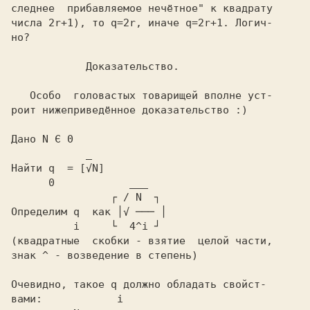
следнее  прибавляемое нечётное" к квадрату

числа
 2r+1),
 то
 q=2r,
 иначе
 q=2r+1.
 Логич-

но?

            Доказательство.
   Особо  головастых товарищей вполне уст-

Дано
 N Є 0
            _
Найти
 q  = [√N]
                ┌ / N  ┐
Определим
 q 
 как
          i     └  4^i ┘
(квадратные  скобки - взятие  целой части,
знак ^ - возведение в степень)
Очевидно, такое
 q
 должно обладать свойст-

вами:           