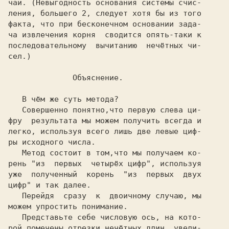
чай. (Невыгодность основания системы счис-

ления, большего 2, следует хотя бы из того

факта, что при бесконечном основании зада-

ча извлечения корня  сводится опять-таки к

последовательному  вычитанию  нечётных чи-

сел.)

              Объяснение.
   В чём же суть метода?

   Совершенно понятно,что первую слева ци-

фру  результата мы можем получить всегда и

легко, используя всего лишь две левые циф-

ры исходного числа.

   Метод состоит в том,что мы получаем ко-

рень "из  первых  четырёх цифр", используя

уже  полученный  корень  "из  первых  двух

цифр" и так далее.

   Перейдя  сразу  к  двоичному случаю, мы

можем упростить понимание.

   Представьте себе числовую ось, на кото-

рой помечены отрезки нечётных длин, увели-
