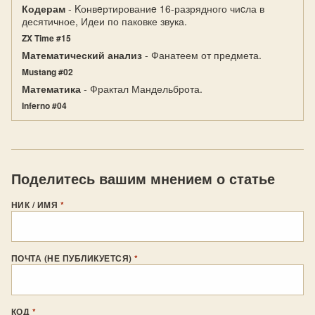
Кодерам
- Kонвeртированиe 16-разрядного чиcла в
десятичное, Идеи по паковке звука.
ZX Time #15
Математический анализ
- Фанатеем от предмета.
Mustang #02
Математика
- Фрактал Мандельброта.
Inferno #04
Поделитесь вашим мнением о статье
НИК / ИМЯ
*
ПОЧТА (НЕ ПУБЛИКУЕТСЯ)
*
КОД
*