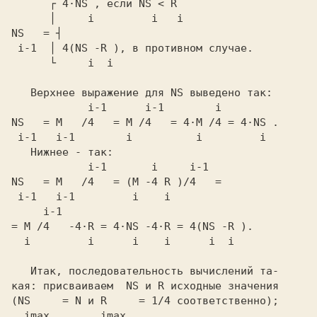
      ┌ 4·NS ,
 если
      │     i         i   i
NS   = ┤
 i-1  │ 4(NS -R ),
      └     i  i
   Верхнее выражение для
 NS
            i-1      i-1        i
NS   = M   /4   = M /4   = 4·M /4 = 4·NS .
 i-1   i-1        i          i         i
            i-1       i     i-1
NS   = M   /4   = (M -4 R )/4   =
     i-1
= M /4   -4·R = 4·NS -4·R = 4(NS -R ).
  i         i      i    i      i  i
   Итак, последовательность вычислений та-

кая: присваиваем 
 NS
 и
 R
 исходные значения
(NS     = N
 и
 R     = 1/4
 соответственно);
  imax        imax