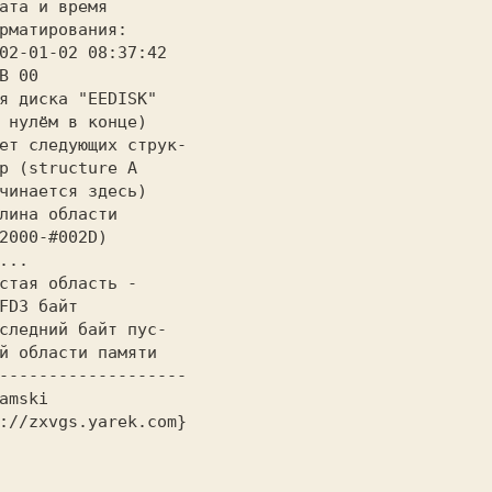
ата и время
                 2002-01-02 08:37:42
B 00
                 (с нулём в конце)
ет следующих струк-
                 начинается здесь)
лина области
                (#2000-#002D)
...
               #1FD3 байт
следний байт пус-
                 той области памяти
-------------------
amski
://zxvgs.yarek.com}