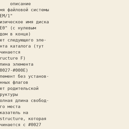
    описание
мя файловой системы
             "MEM/1"
изическое имя диска
                кодом в конце)
ет следующего эле-
                structure F)
лина элемента
                (#0027-#000E)
лемент без установ-
                ленных флагов
ет родительской
              структуры
олная длина свобод-
               ного места
казатель на
                 начинается с #0027