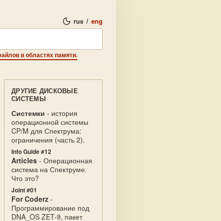
rus
/
eng
файлов в областях памяти.
ДРУГИЕ ДИСКОВЫЕ
СИСТЕМЫ
Системки
- история
операционной системы
CP/M для Спектрума:
ограничения (часть 2).
Info Guide #12
Articles
- Операционная
система на Спектруме.
Что это?
Joint #01
For Coderz
-
Программирование под
DNA_OS ZET-9, пакет