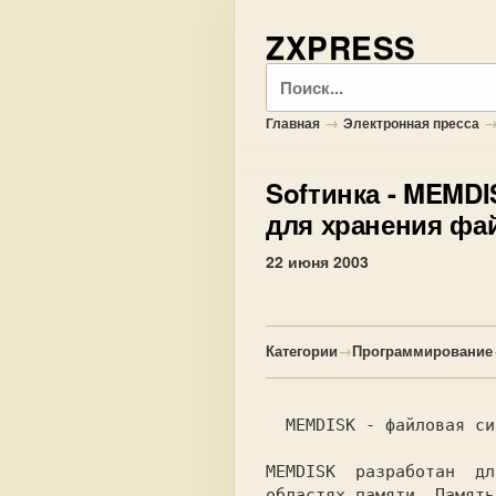
ZXPRESS
Поиск
→
Главная
Электронная пресса
Sofтинка
- MEMDI
для хранения фай
22 июня 2003
Категории
→
Программирование
  MEMDISK - файловая с
MEMDISK  разработан  дл
областях памяти. Память