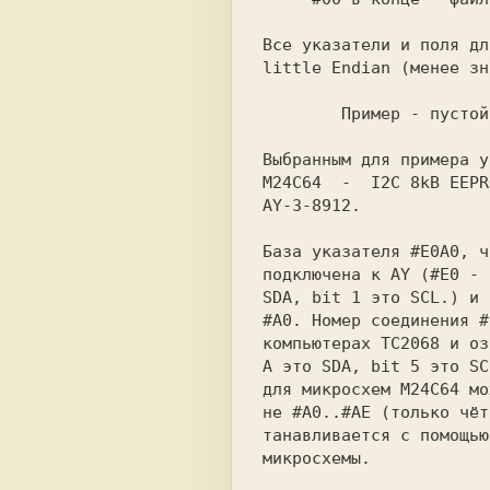
Все указатели и поля дл
little Endian (менее зн
        Пример - пус
Выбранным для примера у
M24C64  -  I2C 8kB EEPR
AY-3-8912.

База указателя #E0A0, ч
подключена к AY (#E0 - 
SDA, bit 1 это SCL.) и 
#A0. Номер соединения #
компьютерах TC2068 и оз
A это SDA, bit 5 это SC
для микросхем M24C64 мо
не #A0..#AE (только чёт
танавливается с помощью