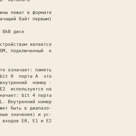
ины лежат в формате
ачащий байт первым)
той 8kB диск
стройством является

OM, подключенный  к

то означает: память

bit 0  порта A  это

внутренний  номер -

E2  используется на

начает: bit 4 порта

L. Внутренний номер

жет быть в диапазо-

ные значения) и ус-

 входов E0, E1 и E2
