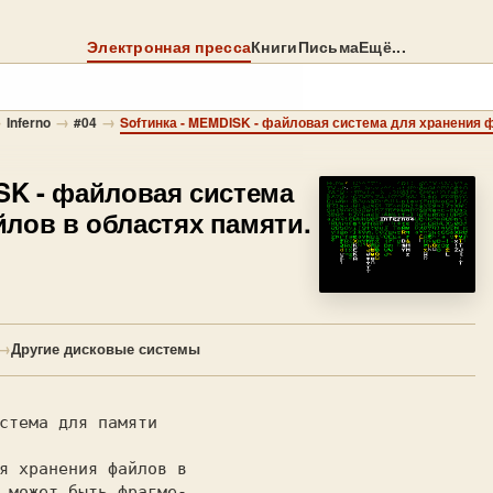
Электронная пресса
Книги
Письма
Ещё...
→
→
→
Inferno
#04
Sofтинка - MEMDISK - файловая система для хранения 
SK - файловая система
лов в областях памяти.
→
Другие дисковые системы
истема для памяти
я хранения файлов в

 может быть фрагме-
