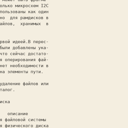
олько микросхем I2C

пользованы как один

но  для рамдисков в

айлов,  хранимых  в

рвой идеей.В перес-

были добавлены ука-

что сейчас достато-

я оперирования фай-

нет необходимости в

на элементы пути.

удаление файлов или

талог.

а диска
    описание
я файловой системы
я физического диска