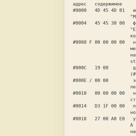
адрес   содержимое     
#0000   4D 45 4D 01   и
        
#0004   45 45 30 00   ф
     
#0008 F 00 00 00 00   н
     
#000C   19 00         д
     
#000E / 00 00         э
     
#0010   00 00 00 00   н
       
#0014   D3 1F 00 00   п
      
#0018   27 00 A0 E0   у
    