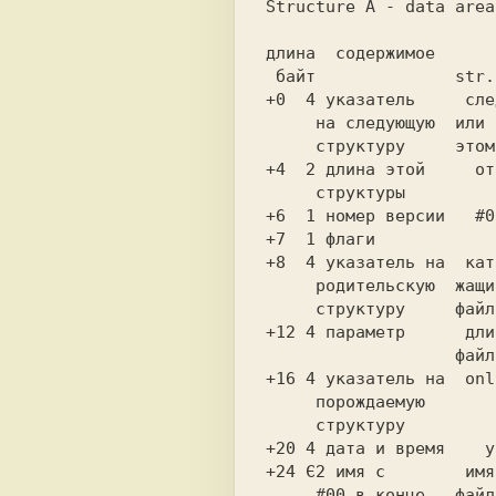
Structure A - data area
 байт              str
+0  4 указатель     сле
     структуру     эт
+4  2 длина этой     от
     структуры      
+6  1 номер версии   #0
+7  1 флаги            
+8  4 указатель на  кат
     структуру     ф
+12 4 параметр      дли
       
+16 4 указатель на  onl
     структуру      
+20 4 дата и время    у
+24 Є2 имя с        имя