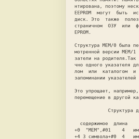
нтирована, поэтому неск
EEPROM  могут  быть  ис
диск. Это  также  полез
страничном  ОЗУ  или  ф
EPROM.

Структура MEM/0 была пе
мотренной версии MEM/1 
затели на родителя.Так 
чно одного указателя дл
лом  или  каталогом  и 
запоминании указателей 
Это упрощает, например,
перемещение в другой ка
            Структур
  содержимое  длина   
+0  "MEM",#01    4   им
+4 3 символа+#0  4   им