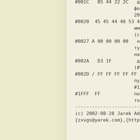
#001C   B5 44 22 2C   д
    
#0020  45 45 44 48 53 4
    
#0027 A 00 00 00 00   н
    
#002A   D3 1F         д
     
#002D / FF FF FF FF FF 
      
#1FFF  FF            по
    
-----------------------
(c) 2002-08-28 Jarek Ad
{zxvgs@yarek.com},{http