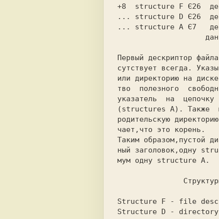
+8  structure F Є26  де
... structure D Є26  де
... structure A Є7   де
             
Первый дескриптор файла
сутствует всегда. Указы
или директорию на диске
тво  полезного  свободн
указатель  на  цепочку 
(structures A). Также  
родительскую директорию
чает,что это корень.

Таким образом,пустой ди
ный заголовок,одну stru
мум одну structure A.

Structure F - file desc
Structure D - directory