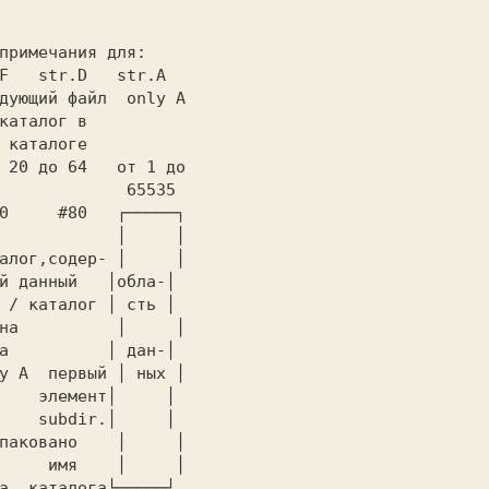
.F   str.D   str.A
дующий файл  only A
ом каталоге
 20 до 64   от 1 до
                65535
0     #80   ┌─────┐
            │     │
алог,содер- │     │
айл / каталог │ сть │
на          │     │
            файла          │ дан-│
y A  первый │ ных │
       subdir.│     │
паковано    │     │
     имя    │     │