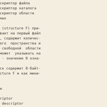
скриптор файла
скриптор каталога
скриптор области
       данных
 (structure F) при-

вает на первый файл

, содержит количес-

ого  пространства и

 свободной  области

может  указывать на

 - значение 0 озна-

ск содержит 8-байт-

cture F и как мини-

riptor
 descriptor