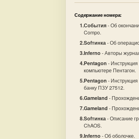
Содержание номера:
События
- Об окончан
Compo.
Sofтинка
- Об операци
Inferno
- Авторы журна
Pentagon
- Инструкция
компьютере Пентагон.
Pentagon
- Инструкция 
банку ПЗУ 27512.
Gameland
- Прохождени
Gameland
- Прохождени
Sofтинка
- Описание г
ChAOS.
Inferno
- Об оболочке.