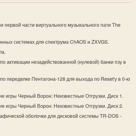
ии первой части виртуального музыкального пати The
онных системах для спектрума ChAOS и ZXVGS.
ла.
 по активации незадействованной (нулевой) банки пзу в
по переделке Пентагона-128 для выхода по Reset'у в 0-ю
е игры Черный Ворон: Неизвестные Отгрузки. Диск 1.
е игры Черный Ворон: Неизвестные Отгрузки. Диск 2.
рафической оболочки для дисковой системы TR-DOS -