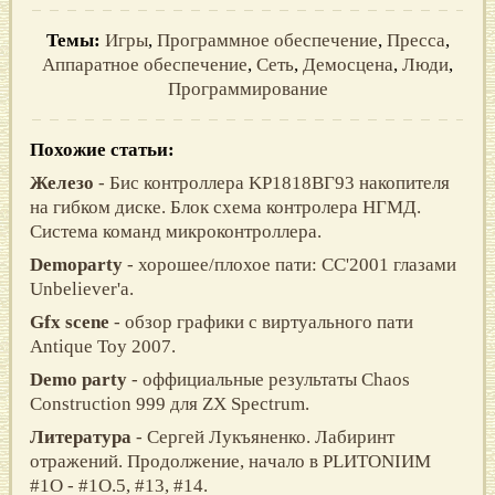
Темы:
Игры
,
Программное обеспечение
,
Пресса
,
Аппаратное обеспечение
,
Сеть
,
Демосцена
,
Люди
,
Программирование
Похожие статьи:
Железо
- Бис контроллера KP1818ВГ93 накопителя
на гибком диске. Блок схема контролера НГМД.
Система команд микроконтроллера.
Demoparty
- хорошее/плохое пати: CC'2001 глазами
Unbeliever'а.
Gfx scene
- обзор графики с виртуального пати
Antique Toy 2007.
Demo party
- оффициальные результаты Chaos
Construction 999 для ZX Spectrum.
Литература
- Сергей Лукъяненко. Лабиринт
отражений. Продолжение, нaчaло в PLИTОNIИM
#1O - #1O.5, #13, #14.