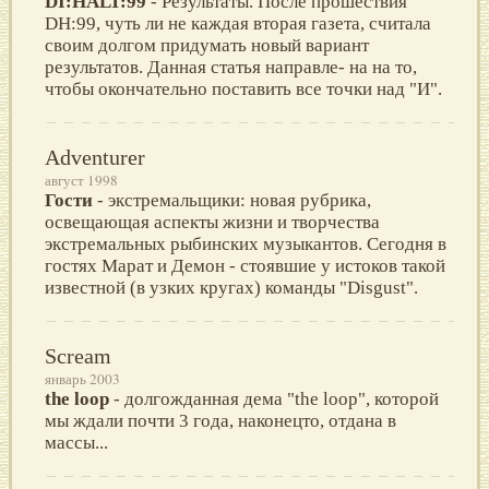
DI:HALT:99
- Результаты. После прошествия
DH:99, чуть ли не каждая вторая газета, считала
своим долгом придумать новый вариант
результатов. Данная статья направле- на на то,
чтобы окончательно поставить все точки над "И".
Adventurer
август 1998
Гости
- экстремальщики: новая рубрика,
освещающая аспекты жизни и творчества
экстремальных рыбинских музыкантов. Сегодня в
гостях Марат и Демон - стоявшие у истоков такой
известной (в узких кругах) команды "Disgust".
Scream
январь 2003
the loop
- долгожданная дема "the loop", которой
мы ждали почти 3 года, наконецто, отдана в
массы...