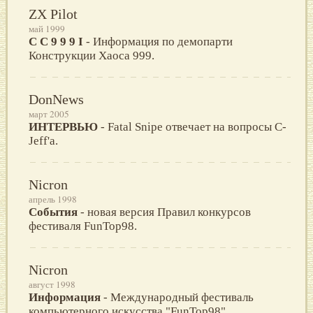
ZX Pilot
май 1999
C C 9 9 9 I
- Информация по демопарти
Конструкции Хаоса 999.
DonNews
март 2005
ИНТЕРВЬЮ
- Fatal Snipe отвечает на вопросы C-
Jeff'а.
Nicron
апрель 1998
События
- новая версия Правил конкурсов
фестиваля FunTop98.
Nicron
август 1998
Информация
- Международный фестиваль
компьютерного искусства "FunTop98".