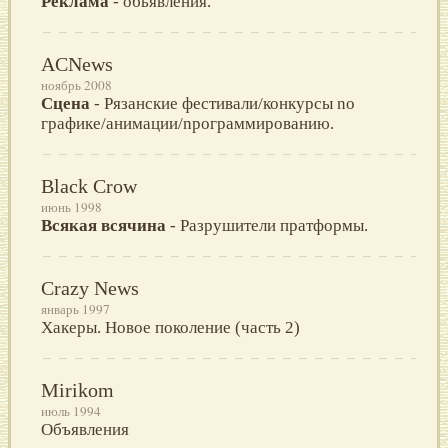
Реклама
- обьявления.
ACNews
ноябрь 2008
Сцена
- Pязанскиe фeстивали/конкурсы nо
графикe/анимации/nрограммированию.
Black Crow
июнь 1998
Всякая всячина
- Разрушители пратформы.
Crazy News
январь 1997
Хакеры. Новое поколение (часть 2)
Mirikom
июль 1994
Объявления