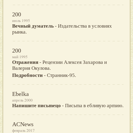
200
июль 1995
Вечный думатель
- Издательства в условиях
рынка.
200
май 1995
Отражения
- Рецензии Алексея Захарова и
Валерия Окулова.
Подробности
- Странник-95.
Ebelka
апрель 2000
Напишите письmецo
- Письmа в ебливую арmию.
ACNews
февраль 2017