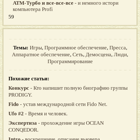
АТМ-Турбо и все-все-все
- и немного истори
компьютера Profi
59
Темы:
Игры
,
Программное обеспечение
,
Пресса
,
Аппаратное обеспечение
,
Сеть
,
Демосцена
,
Люди
,
Программирование
Похожие статьи:
Конкурс
- Кто напишит полную биографию группы
PRODIGY.
Fido
- устав международной сети Fido Net.
Ufo #2
- Время и человек.
Экспертиза
- прохождение игры OСЕАN
СONQЕDOR.
Intro
- воскрешение, описание вьювера.