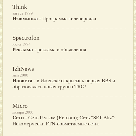
Think
август 1999
Изюминка
- Программа телепередач.
Spectrofon
июль 1994
Реклама
- реклама и обьявления.
IzhNews
май 2000
Новости
- в Ижевске открылась первая BBS и
образовалась новая группа TRG!
Micro
январь 2000
Сети
- Сеть Релком (Relcom); Сеть "SET Bliz";
Некомерчески FTN-совметисмые сети.