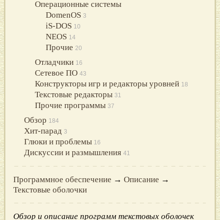
Операционные системы
DomenOS
3
iS-DOS
10
NEOS
14
Прочие
20
Отладчики
16
Сетевое ПО
43
Конструкторы игр и редакторы уровней
18
Текстовые редакторы
31
Прочие программы
37
Обзор
184
Хит-парад
3
Глюки и проблемы
16
Дискуссии и размышления
41
Программное обеспечение
→
Описание
→
Текстовые оболочки
Обзор и описание программ текстовых оболочек