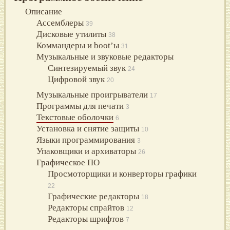
Описание
Ассемблеры
39
Дисковые утилиты
38
Коммандеры и boot’ы
31
Музыкальные и звуковые редакторы
Синтезируемый звук
24
Цифровой звук
20
Музыкальные проигрыватели
17
Программы для печати
3
Текстовые оболочки
6
Установка и снятие защиты
10
Языки программирования
3
Упаковщики и архиваторы
26
Графическое ПО
Просмоторщики и конверторы графики
22
Графические редакторы
18
Редакторы спрайтов
12
Редакторы шрифтов
7