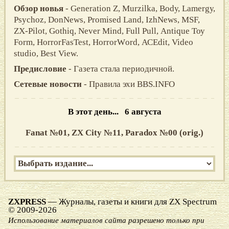
Обзор новья
- Gеnеrаtiоn Z, Мurzilkа, Воdу, Lаmеrgу,
Рsусhоz, DоnNеws, Рrоmisеd Lаnd, IzhNеws, МSF,
ZХ-Рilоt, Gоthiq, Nеvеr Мind, Full Рull, Аntiquе Тоу
Fоrm, НоrrоrFаsТеst, НоrrоrWоrd, АСЕdit, Vidео
studiо, Веst Viеw.
Предисловие
- Газета стала периодичной.
Сетевые новости
- Правила эхи BBS.INFO
В этот день... 6 августа
Fanat №01,
ZX City №11,
Paradox №00 (orig.)
ZXPRESS
— Журналы, газеты и книги для ZX Spectrum
© 2009-2026
Использование материалов сайта разрешено только при