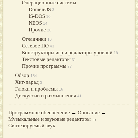
Операционные системы
DomenOS
3
iS-DOS
10
NEOS
14
Прочие
20
Отладчики
16
Сетевое ПО
43
Конструкторы игр и редакторы уровней
18
Текстовые редакторы
31
Прочие программы
37
Обзор
184
Хит-парад
3
Глюки и проблемы
16
Дискуссии и размышления
41
Программное обеспечение
→
Описание
→
Музыкальные и звуковые редакторы
→
Синтезируемый звук