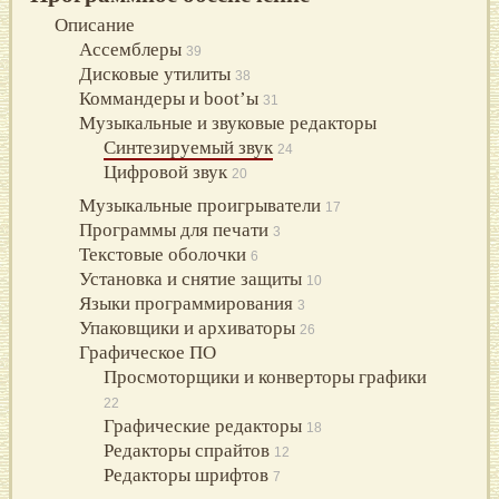
Описание
Ассемблеры
39
Дисковые утилиты
38
Коммандеры и boot’ы
31
Музыкальные и звуковые редакторы
Синтезируемый звук
24
Цифровой звук
20
Музыкальные проигрыватели
17
Программы для печати
3
Текстовые оболочки
6
Установка и снятие защиты
10
Языки программирования
3
Упаковщики и архиваторы
26
Графическое ПО
Просмоторщики и конверторы графики
22
Графические редакторы
18
Редакторы спрайтов
12
Редакторы шрифтов
7