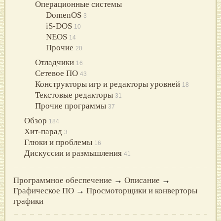
Операционные системы
DomenOS
3
iS-DOS
10
NEOS
14
Прочие
20
Отладчики
16
Сетевое ПО
43
Конструкторы игр и редакторы уровней
18
Текстовые редакторы
31
Прочие программы
37
Обзор
184
Хит-парад
3
Глюки и проблемы
16
Дискуссии и размышления
41
Программное обеспечение
→
Описание
→
Графическое ПО
→
Просмоторщики и конверторы
графики