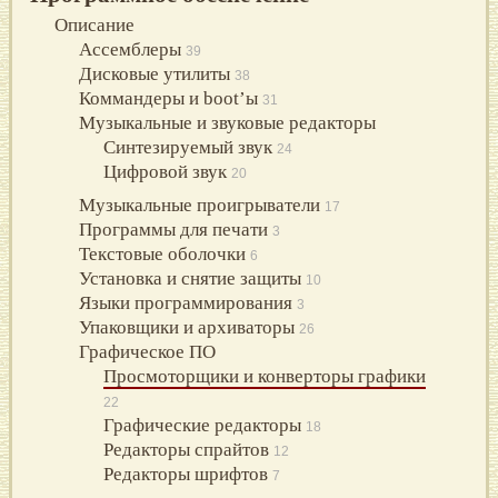
Описание
Ассемблеры
39
Дисковые утилиты
38
Коммандеры и boot’ы
31
Музыкальные и звуковые редакторы
Синтезируемый звук
24
Цифровой звук
20
Музыкальные проигрыватели
17
Программы для печати
3
Текстовые оболочки
6
Установка и снятие защиты
10
Языки программирования
3
Упаковщики и архиваторы
26
Графическое ПО
Просмоторщики и конверторы графики
22
Графические редакторы
18
Редакторы спрайтов
12
Редакторы шрифтов
7