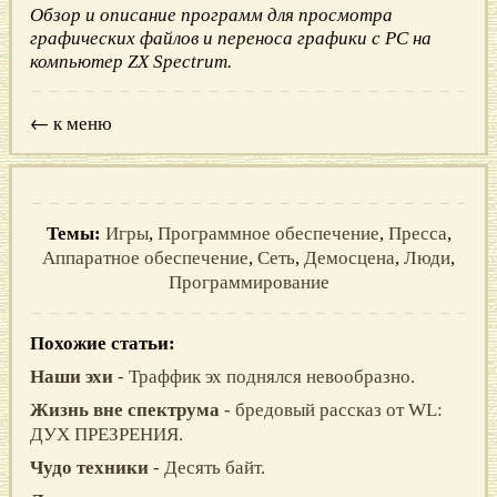
Обзор и описание программ для просмотра
графических файлов и переноса графики с PC на
компьютер ZX Spectrum.
← к меню
Темы:
Игры
,
Программное обеспечение
,
Пресса
,
Аппаратное обеспечение
,
Сеть
,
Демосцена
,
Люди
,
Программирование
Похожие статьи:
Наши эхи
- Траффик эх поднялся невообразно.
Жизнь вне спектрума
- бредовый рассказ от WL:
ДУХ ПРЕЗРЕHИЯ.
Чудо техники
- Десять байт.