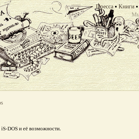
Пресса
▪
Книги
▪
Мы
Х
OS
 iS-DOS и её возможности.