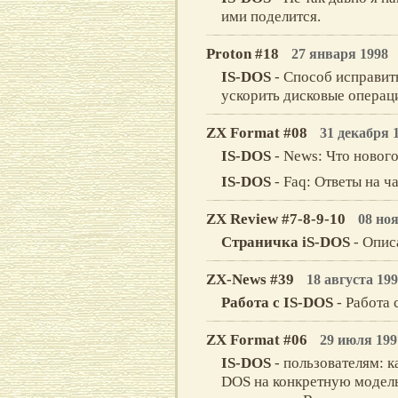
ими поделится.
Proton #18
27 января 1998
IS-DOS
- Способ исправит
ускорить дисковые операц
ZX Format #08
31 декабря 
IS-DOS
- News: Что нового 
IS-DOS
- Faq: Ответы на ч
ZX Review #7-8-9-10
08 но
Страничка iS-DOS
- Опис
ZX-News #39
18 августа 19
Работа с IS-DOS
- Работа 
ZX Format #06
29 июля 199
IS-DOS
- пользователям: 
DOS на конкретную модель