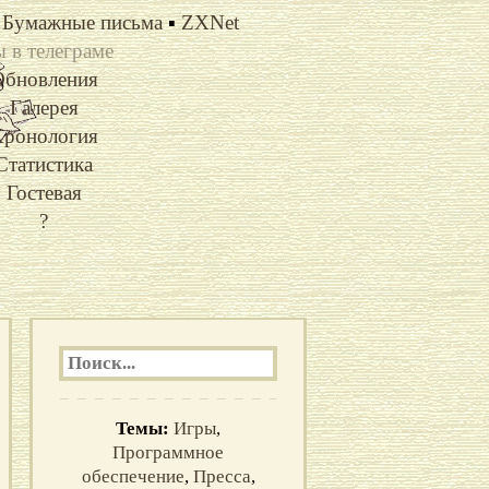
Бумажные письма
▪
ZXNet
 в телеграме
Обновления
Галерея
ронология
Статистика
Гостевая
?
Темы:
Игры
,
Программное
обеспечение
,
Пресса
,