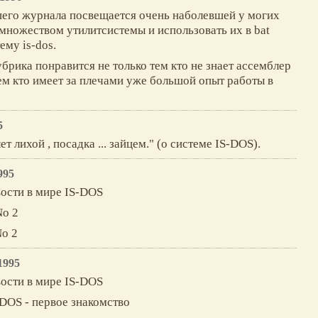
шего журнала посвещается очень наболевшей у могих
 множеством утилитсистемы и использовать их в bat
ему is-dos.
убрика понравится не только тем кто не знает ассемблер
 тем кто имеет за плечами уже большой опыт работы в
5
ет лихой , посадка ... зайцем." (о системе IS-DOS).
995
ости в мире IS-DOS
No 2
No 2
1995
ости в мире IS-DOS
DOS - первое знакомство