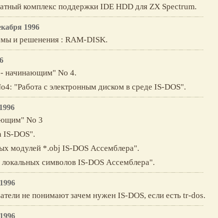
атный комплекс поддержки IDE HDD для ZX Spectrum.
екабря 1996
емы и решенeния : RAM-DISK.
6
 - начинающим" No 4.
o4: "Работа с электронным диском в среде IS-DOS".
1996
ающим" No 3
а IS-DOS".
ых модулей *.obj IS-DOS Ассемблера".
 локальных символов IS-DOS Ассемблера".
1996
атели не понимают зачем нужен IS-DOS, если есть tr-dos.
1996