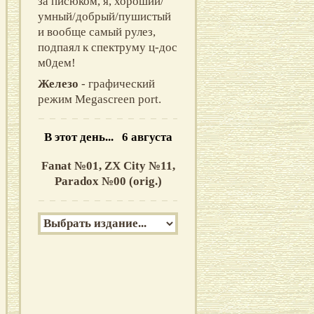
за писюком, я, хоpоший/
умный/добpый/пушистый
и вообще самый pулез,
подпаял к спектpуму ц-дос
м0дем!
Железо
- графический
режим Megascreen port.
В этот день... 6 августа
Fanat №01,
ZX City №11,
Paradox №00 (orig.)