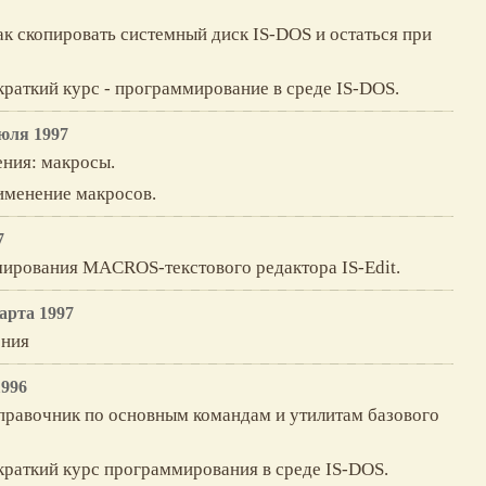
ак скопировать системный диск IS-DOS и остаться при
краткий курс - программирование в среде IS-DOS.
юля 1997
ния: макросы.
именение макросов.
7
ирования MACROS-текстового редактора IS-Edit.
арта 1997
ения
1996
справочник по основным командам и утилитам базового
краткий курс программирования в среде IS-DOS.