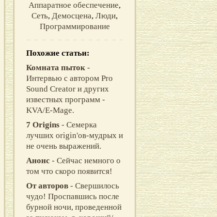
Аппаратное обеспечение
,
Сеть
,
Демосцена
,
Люди
,
Программирование
Похожие статьи:
Комната пыток
-
Интервью с автором Pro
Sound Creator и других
известных программ -
KVA/E-Mage.
7 Origins
- Семерка
лучших origin'ов-мудрых и
не очень выражений.
Анонс
- Сейчас немного о
том что скоро появится!
От авторов
- Свеpшилось
чудо! Пpоспавшись после
буpной ночи, пpоведенной