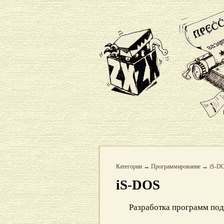
Категории
→
Программирование
→
iS-D
iS-DOS
Разработка программ под