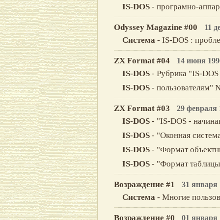
IS-DOS
- програмно-аппар
Odyssey Magazine #00
11 д
Система
- IS-DOS : пробл
ZX Format #04
14 июня 199
IS-DOS
- Рубрика "IS-DOS
IS-DOS
- пользователям" N
ZX Format #03
29 февраля 
IS-DOS
- "IS-DOS - начин
IS-DOS
- "Оконная систем
IS-DOS
- "Формат объектн
IS-DOS
- "Формат таблицы
Возраждение #1
31 января 
Система
- Многие пользов
Возраждение #0
01 января 