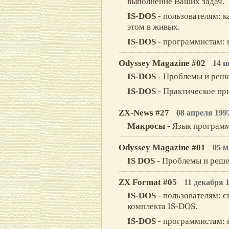
выполнение Ваших задач.
IS-DOS
- пользователям: к
этом в живых.
IS-DOS
- программистам: 
Odyssey Magazine #02
14 и
IS-DOS
- Проблемы и реше
IS-DOS
- Практическое пр
ZX-News #27
08 апреля 199
Макросы
- Язык программ
Odyssey Magazine #01
05 м
IS DOS
- Проблемы и реш
ZX Format #05
11 декабря 
IS-DOS
- пользователям: 
комплекта IS-DOS.
IS-DOS
- программистам: 