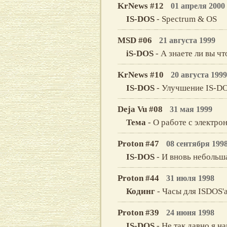
KrNews #12
01 апреля 2000
IS-DOS
- Spectrum & OS
MSD #06
21 августа 1999
iS-DOS
- А знаете ли вы что
KrNews #10
20 августа 1999
IS-DOS
- Улучшение IS-DO
Deja Vu #08
31 мая 1999
Тема
- О работе с электро
Proton #47
08 сентября 199
IS-DOS
- И вновь небольш
Proton #44
31 июля 1998
Кодинг
- Часы для ISDOS'
Proton #39
24 июня 1998
IS-DOS
- Не так давно я н