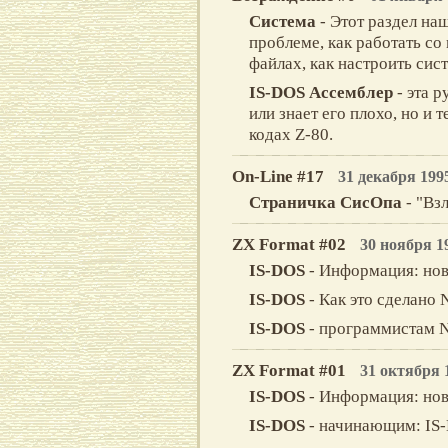
Система
- Этот раздел на
проблеме, как работать со
файлах, как настроить сист
IS-DOS Ассемблер
- эта р
или знает его плохо, но и
кодах Z-80.
On-Line #17
31 декабря 199
Страничка СисОпа
- "Взл
ZX Format #02
30 ноября 1
IS-DOS
- Информация: нов
IS-DOS
- Как это сделано 
IS-DOS
- программистам 
ZX Format #01
31 октября 
IS-DOS
- Информация: нов
IS-DOS
- начинающим: IS-