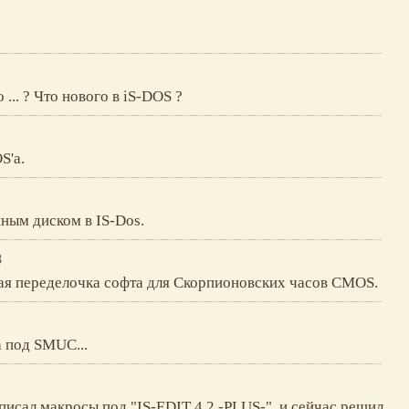
 ... ? Что нового в iS-DOS ?
S'а.
нным диском в IS-Dos.
8
ая переделочка софта для Скорпионовских часов CMOS.
а под SMUC...
аписал макросы под "IS-EDIT 4.2 -PLUS-", и сейчас решил