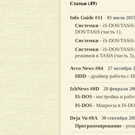
Статьи (49)
Info Guide #11
05 июля 201
Системки
- iS-DOS/TASiS
DOS/TASiS (часть 1).
Системки
- iS-DOS/TASiS:
Системки
- iS-DOS/TASiS:
режимов в TASiS (часть 3)
Avro News #04
27 октября 
HDD
- драйвер работы с 
IzhNews #0D
28 февраля 20
IS-DOS
- настройка и рабо
IS-DOS
- Макросы в IS-DO
Deja Vu #0A
30 сентября 20
Программирование
- реш