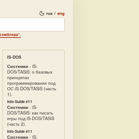
rus
/
eng
ссемблера".
IS-DOS
Системки
- iS-
DOS/TASiS: о базовых
принципах
программирования под
ОС iS-DOS/TASiS (часть
1).
Info Guide #11
Системки
- iS-
DOS/TASiS: как писать
игры под iS-DOS/TASiS
(часть 2).
Info Guide #11
Системки
- iS-