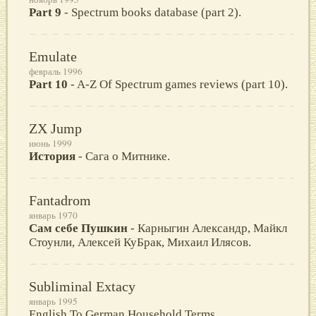
Part 9
- Spectrum books database (part 2).
Emulate
февраль 1996
Part 10
- A-Z Of Spectrum games reviews (part 10).
ZX Jump
июнь 1999
История
- Сага о Митнике.
Fantadrom
январь 1970
Сам себе Пушкин
- Карныгин Александр, Майкл
Стоунли, Алексей КуБрак, Михаил Илясов.
Subliminal Extacy
январь 1995
English To German Household Terms