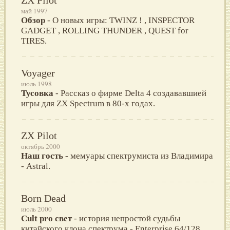
май 1997
Обзор
- О новых игры: TWINZ ! , INSPECTOR
GADGET , ROLLING THUNDER , QUEST for
TIRES.
Voyager
июль 1998
Тусовка
- Рассказ о фирме Delta 4 создававшией
игры для ZX Spectrum в 80-х годах.
ZX Pilot
октябрь 2000
Наш гость
- мемуары спектрумиста из Владимира
- Astral.
Born Dead
июль 2000
Cult pro свет
- история непростой судьбы
китайского клона спектрума - Enterprise 64/128.