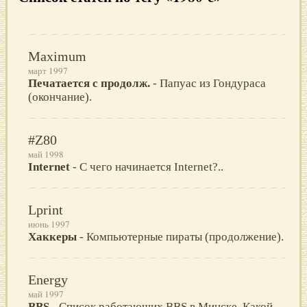
Maximum
март 1997
Печатается с продолж.
- Папуас из Гондураса
(окончание).
#Z80
май 1998
Internet
- С чего начинается Internet?..
Lprint
июнь 1997
Хаккеры
- Компьютерные пираты (продолжение).
Energy
май 1997
BBS
- Список работающих BBS в Минске. Какой