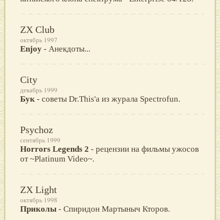
ZX Club
октябрь 1997
Enjoy
- Анекдоты...
City
декабрь 1999
Бук
- советы Dr.This'a из жуpала Spectrofun.
Psychoz
сентябрь 1999
Horrors Legends 2
- рецензии на фильмы ужосов
от ~Platinum Video~.
ZX Light
октябрь 1998
Приколы
- Cпиридoн Мaртыныч Ктoрoв.