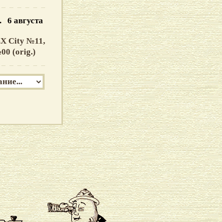
.. 6 августа
X City №11,
0 (orig.)