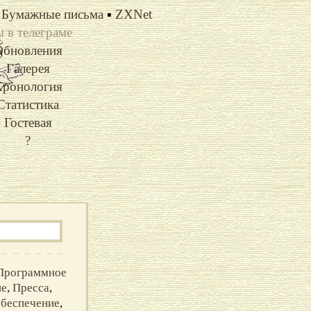
Бумажные письма
▪
ZXNet
 в телеграме
Обновления
Галерея
ронология
Статистика
Гостевая
?
Программное
ие
,
Пресса
,
обеспечение
,