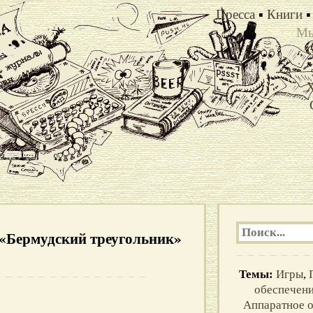
Пресса
▪
Книги
▪
Мы
Х
у «Бермудский треугольник»
Темы:
Игры
,
обеспечен
Аппаратное 