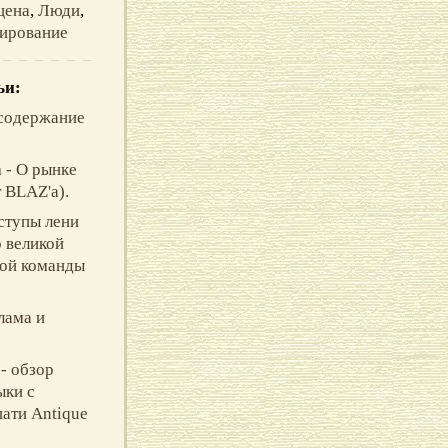
цена
,
Люди
,
ирование
ьи:
содержание
a
- О рынке
 BLAZ'а).
ступы лени
о великой
кой команды
лама и
- обзор
ыки с
пати Antique