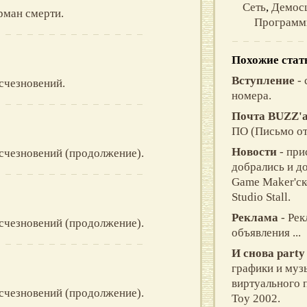
Сеть
,
Демос
рман смерти.
Программ
Похожие стат
Вступление
- 
счезновений.
номера.
Почта BUZZ'
ПО (Письмо от
Новости
- при
счезновений (продолжение).
добрались и д
Game Maker'с
Studio Stall.
Реклама
- Рек
счезновений (продолжение).
объявления ...
И снова party
графики и муз
виртуального 
счезновений (продолжение).
Toy 2002.